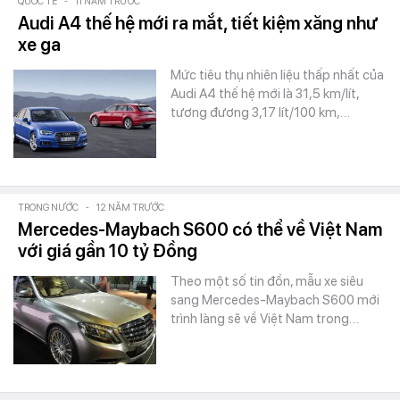
QUỐC TẾ
-
11 NĂM TRƯỚC
Audi A4 thế hệ mới ra mắt, tiết kiệm xăng như
xe ga
Mức tiêu thụ nhiên liệu thấp nhất của
Audi A4 thế hệ mới là 31,5 km/lít,
tương đương 3,17 lít/100 km,…
TRONG NƯỚC
-
12 NĂM TRƯỚC
Mercedes-Maybach S600 có thể về Việt Nam
với giá gần 10 tỷ Đồng
Theo một số tin đồn, mẫu xe siêu
sang Mercedes-Maybach S600 mới
trình làng sẽ về Việt Nam trong…