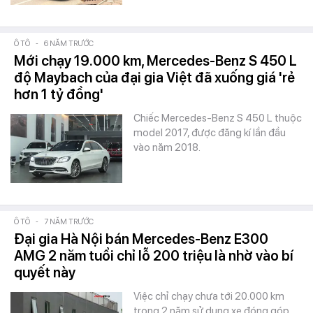
Ô TÔ
-
6 NĂM TRƯỚC
Mới chạy 19.000 km, Mercedes-Benz S 450 L
độ Maybach của đại gia Việt đã xuống giá 'rẻ
hơn 1 tỷ đồng'
Chiếc Mercedes-Benz S 450 L thuộc
model 2017, được đăng kí lần đầu
vào năm 2018.
Ô TÔ
-
7 NĂM TRƯỚC
Đại gia Hà Nội bán Mercedes-Benz E300
AMG 2 năm tuổi chỉ lỗ 200 triệu là nhờ vào bí
quyết này
Việc chỉ chạy chưa tới 20.000 km
trong 2 năm sử dụng xe đóng góp