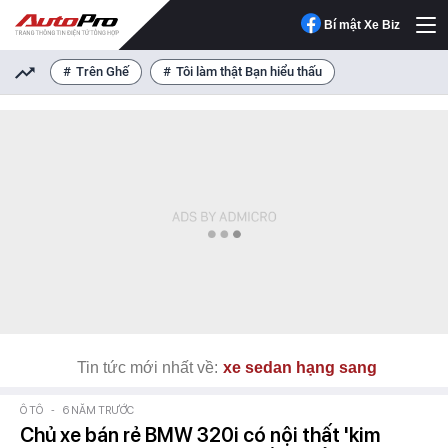
Bí mật Xe Biz
Trên Ghế
Tôi làm thật Bạn hiểu thấu
Tin tức mới nhất về:
xe sedan hạng sang
Ô TÔ
-
6 NĂM TRƯỚC
Chủ xe bán rẻ BMW 320i có nội thất 'kim