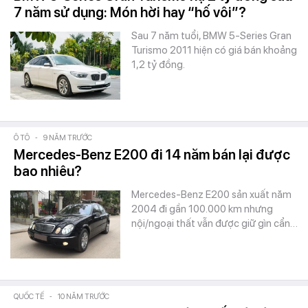
7 năm sử dụng: Món hời hay “hố vôi”?
Sau 7 năm tuổi, BMW 5-Series Gran
Turismo 2011 hiện có giá bán khoảng
1,2 tỷ đồng.
Ô TÔ
-
9 NĂM TRƯỚC
Mercedes-Benz E200 đi 14 năm bán lại được
bao nhiêu?
Mercedes-Benz E200 sản xuất năm
2004 đi gần 100.000 km nhưng
nội/ngoại thất vẫn được giữ gìn cẩn…
QUỐC TẾ
-
10 NĂM TRƯỚC