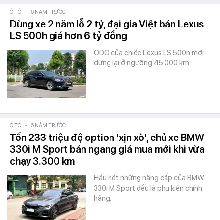
Ô TÔ
-
6 NĂM TRƯỚC
Dùng xe 2 năm lỗ 2 tỷ, đại gia Việt bán Lexus
LS 500h giá hơn 6 tỷ đồng
ODO của chiếc Lexus LS 500h mới
dừng lại ở ngưỡng 45.000 km.
Ô TÔ
-
6 NĂM TRƯỚC
Tốn 233 triệu độ option 'xịn xò', chủ xe BMW
330i M Sport bán ngang giá mua mới khi vừa
chạy 3.300 km
Hầu hết những nâng cấp của BMW
330i M Sport đều là phụ kiện chính
hãng.