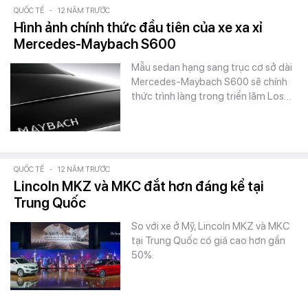
QUỐC TẾ
-
12 NĂM TRƯỚC
Hình ảnh chính thức đầu tiên của xe xa xỉ
Mercedes-Maybach S600
Mẫu sedan hạng sang trục cơ sở dài
Mercedes-Maybach S600 sẽ chính
thức trình làng trong triển lãm Los…
QUỐC TẾ
-
12 NĂM TRƯỚC
Lincoln MKZ và MKC đắt hơn đáng kể tại
Trung Quốc
So với xe ở Mỹ, Lincoln MKZ và MKC
tại Trung Quốc có giá cao hơn gần
50%.