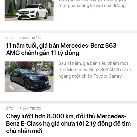
một phần đáng kể vào chất lượng…
Ô TÔ
-
7 NĂM TRƯỚC
11 năm tuổi, giá bán Mercedes-Benz S63
AMG chênh gần 11 tỷ đồng
Sau 11 năm, giá bán siêu phẩm một
thời Mercedes-Benz S63 AMG chỉ rẻ
ngang một chiếc Toyota Camry…
Ô TÔ
-
7 NĂM TRƯỚC
Chạy lướt hơn 8.000 km, đối thủ Mercedes-
Benz E-Class hạ giá chưa tới 2 tỷ đồng để tìm
chủ nhân mới