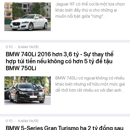
Jaguar XF có thể coi là một lựa chọn
khác biệt đầy thú vị cho những ai
muốn nổi bật giữa "rừng"…
Ô TÔ
-
8 NĂM TRƯỚC
BMW 740Li 2016 hơn 3,6 tỷ - Sự thay thế
hợp túi tiền nếu không có hơn 5 tỷ để tậu
BMW 750Li
BMW 740Li có ngoại không có nhiều
khác biệt nhưng sở hữu một mức giá
dễ thở hơn rất nhiều so với đàn anh…
Ô TÔ
-
8 NĂM TRƯỚC
BMW 5-Series Gran Turismo hạ 2 tỷ đồng sau