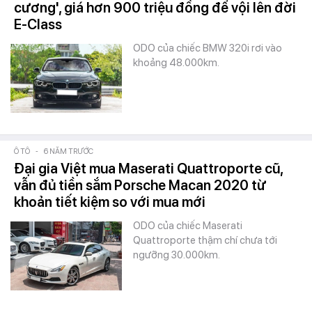
cương', giá hơn 900 triệu đồng để vội lên đời
E-Class
ODO của chiếc BMW 320i rơi vào
khoảng 48.000km.
Ô TÔ
-
6 NĂM TRƯỚC
Đại gia Việt mua Maserati Quattroporte cũ,
vẫn đủ tiền sắm Porsche Macan 2020 từ
khoản tiết kiệm so với mua mới
ODO của chiếc Maserati
Quattroporte thậm chí chưa tới
ngưỡng 30.000km.