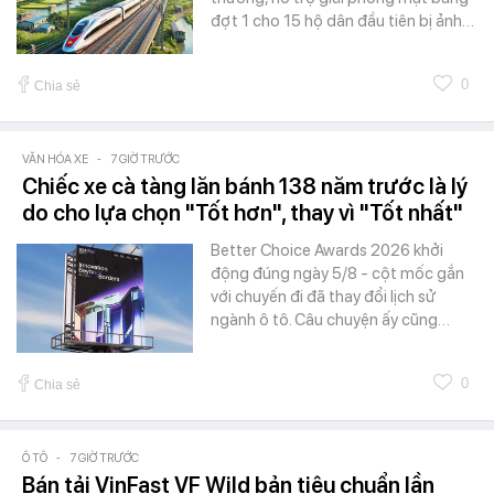
đợt 1 cho 15 hộ dân đầu tiên bị ảnh…
0
Chia sẻ
VĂN HÓA XE
-
7 GIỜ TRƯỚC
Chiếc xe cà tàng lăn bánh 138 năm trước là lý
do cho lựa chọn "Tốt hơn", thay vì "Tốt nhất"
Better Choice Awards 2026 khởi
động đúng ngày 5/8 - cột mốc gắn
với chuyến đi đã thay đổi lịch sử
ngành ô tô. Câu chuyện ấy cũng…
0
Chia sẻ
Ô TÔ
-
7 GIỜ TRƯỚC
Bán tải VinFast VF Wild bản tiêu chuẩn lần