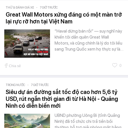
THỬ & ĐÁNH GIÁ XE
-
7 GIỜ TRƯỚC
Great Wall Motors xứng đáng có một màn trở
lại rực rỡ hơn tại Việt Nam
“Haval dừng bán rồi” — suy nghĩ này
khiến tôi dần quên Great Wall
Motors, và cũng chính là lý do tôi liều
sang Trung Quốc xem họ thực sự là…
0
Chia sẻ
TRONG NƯỚC
-
7 GIỜ TRƯỚC
Siêu dự án đường sắt tốc độ cao hơn 5,6 tỷ
USD, rút ngắn thời gian đi từ Hà Nội - Quảng
Ninh có diễn biến mới
UBND phường Uông Bí (tỉnh Quảng
Ninh) đã tổ chức chi trả tiền bồi
thường, hỗ trợ giải phóng mặt bằng