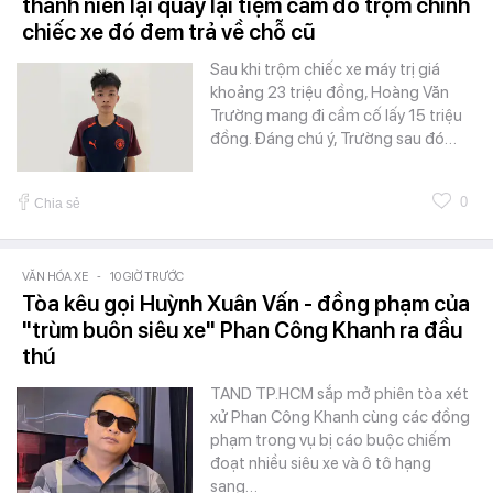
thanh niên lại quay lại tiệm cầm đồ trộm chính
chiếc xe đó đem trả về chỗ cũ
Sau khi trộm chiếc xe máy trị giá
khoảng 23 triệu đồng, Hoàng Văn
Trường mang đi cầm cố lấy 15 triệu
đồng. Đáng chú ý, Trường sau đó…
0
Chia sẻ
VĂN HÓA XE
-
10 GIỜ TRƯỚC
Tòa kêu gọi Huỳnh Xuân Vấn - đồng phạm của
"trùm buôn siêu xe" Phan Công Khanh ra đầu
thú
TAND TP.HCM sắp mở phiên tòa xét
xử Phan Công Khanh cùng các đồng
phạm trong vụ bị cáo buộc chiếm
đoạt nhiều siêu xe và ô tô hạng
sang…