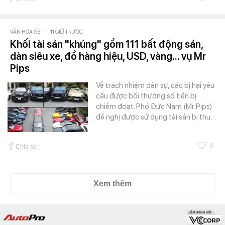
VĂN HÓA XE
-
11 GIỜ TRƯỚC
Khối tài sản "khủng" gồm 111 bất động sản,
dàn siêu xe, đồ hàng hiệu, USD, vàng... vụ Mr
Pips
Về trách nhiệm dân sự, các bị hại yêu
cầu được bồi thường số tiền bị
chiếm đoạt. Phó Đức Nam (Mr Pips)
đề nghị được sử dụng tài sản bị thu…
0
Chia sẻ
Xem thêm