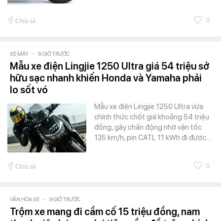
0
Chia sẻ
XE MÁY
-
8 GIỜ TRƯỚC
Mẫu xe điện Lingjie 1250 Ultra giá 54 triệu sở
hữu sạc nhanh khiến Honda và Yamaha phải
lo sốt vó
Mẫu xe điện Lingjie 1250 Ultra vừa
chính thức chốt giá khoảng 54 triệu
đồng, gây chấn động nhờ vận tốc
135 km/h, pin CATL 11 kWh đi được…
0
Chia sẻ
VĂN HÓA XE
-
9 GIỜ TRƯỚC
Trộm xe mang đi cầm cố 15 triệu đồng, nam