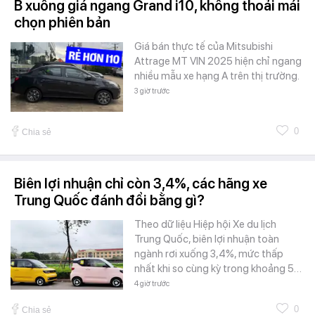
B xuống giá ngang Grand i10, không thoải mái
chọn phiên bản
Giá bán thực tế của Mitsubishi
Attrage MT VIN 2025 hiện chỉ ngang
nhiều mẫu xe hạng A trên thị trường.
3 giờ trước
0
Chia sẻ
Biên lợi nhuận chỉ còn 3,4%, các hãng xe
Trung Quốc đánh đổi bằng gì?
Theo dữ liệu Hiệp hội Xe du lịch
Trung Quốc, biên lợi nhuận toàn
ngành rơi xuống 3,4%, mức thấp
nhất khi so cùng kỳ trong khoảng 5…
4 giờ trước
0
Chia sẻ