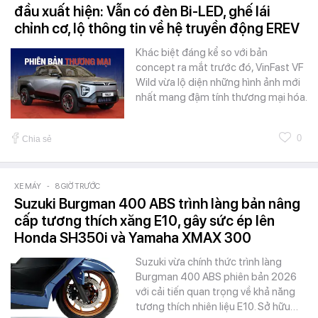
đầu xuất hiện: Vẫn có đèn Bi-LED, ghế lái
chỉnh cơ, lộ thông tin về hệ truyền động EREV
Khác biệt đáng kể so với bản
concept ra mắt trước đó, VinFast VF
Wild vừa lộ diện những hình ảnh mới
nhất mang đậm tính thương mại hóa.
0
Chia sẻ
XE MÁY
-
8 GIỜ TRƯỚC
Suzuki Burgman 400 ABS trình làng bản nâng
cấp tương thích xăng E10, gây sức ép lên
Honda SH350i và Yamaha XMAX 300
Suzuki vừa chính thức trình làng
Burgman 400 ABS phiên bản 2026
với cải tiến quan trọng về khả năng
tương thích nhiên liệu E10. Sở hữu…