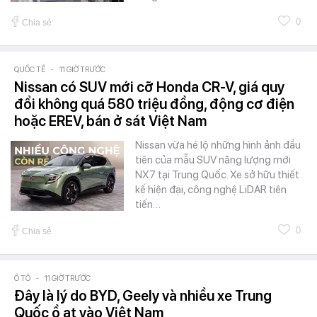
0
Chia sẻ
QUỐC TẾ
-
11 GIỜ TRƯỚC
Nissan có SUV mới cỡ Honda CR-V, giá quy
đổi không quá 580 triệu đồng, động cơ điện
hoặc EREV, bán ở sát Việt Nam
Nissan vừa hé lộ những hình ảnh đầu
tiên của mẫu SUV năng lượng mới
NX7 tại Trung Quốc. Xe sở hữu thiết
kế hiện đại, công nghệ LiDAR tiên
tiến…
0
Chia sẻ
Ô TÔ
-
11 GIỜ TRƯỚC
Đây là lý do BYD, Geely và nhiều xe Trung
Quốc ồ ạt vào Việt Nam