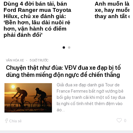
Dùng 4 đời bán tải, bán
Anh muốn làm
Ford Ranger mua Toyota
xe, hay muốn 
Hilux, chủ xe đánh giá:
thay anh tất c
‘Bền hơn, lâu dài nuôi rẻ
hơn, vận hành có điểm
phải đánh đổi’
VĂN HÓA XE
-
5 GIỜ TRƯỚC
Chuyện thật như đùa: VĐV đua xe đạp bị tố
dùng thêm miếng độn ngực để chiến thắng
Giải đua xe đạp danh giá Tour de
France Femmes bất ngờ vướng bê
bối gây tranh cãi khi một số tay đua
bị nghi cố tình nhét thêm đệm vào
áo…
0
Chia sẻ