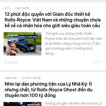
Ô TÔ
-
1 GIỜ TRƯỚC
12 phút độc quyền với Giám đốc thiết kế
Rolls-Royce: Việt Nam và những chuyện chưa
kể về cá nhân hóa cho giới siêu giàu toàn cầu
Thế giới của những chiếc Rolls-
Royce triệu đô luôn phủ một lớp màn
bí ẩn khiến công chúng tò mò. Ở đó,
giá trị không nằm ở những khối
động…
0
Chia sẻ
XEM CHƠI
-
22 PHÚT TRƯỚC
Nhìn lại dàn phương tiện của Lý Nhã Kỳ: Ít
nhưng chất, từ Rolls-Royce Ghost đến du
thuyền hơn 100 tỷ đồng
Không chỉ gắn với hình ảnh xa hoa, Lý