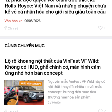
Rolls-Royce: Việt Nam và những chuyện chưa
kể về cá nhân hóa cho giới siêu giàu toàn cầu
Văn hóa xe
-06/08/2026
0
Chia sẻ
CÙNG CHUYÊN MỤC
Lộ rõ khoang nội thất của VinFast VF Wild:
Không có HUD, ghế chỉnh cơ, màn hình cảm
ứng nhỏ hơn bản concept
Nguyên mẫu VinFast VF Wild này có
nội thất thay đổi nhiều so với mẫu
concept, hướng đến mục tiêu
thương mại hóa sản phẩm.
2 giờ trước
0