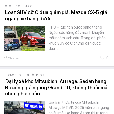
Ô TÔ
-
3 GIỜ TRƯỚC
Loạt SUV cỡ C đua giảm giá: Mazda CX-5 giá
ngang xe hạng dưới
TPO - Rục rịch bước sang tháng
Ngâu, các hãng đẩy mạnh khuyến
mãi nhằm kích cầu. Trong đó, phân
khúc SUV cỡ C chứng kiến cuộc
đua…
0
Chia sẻ
TRONG NƯỚC
-
3 GIỜ TRƯỚC
Đại lý xả kho Mitsubishi Attrage: Sedan hạng
B xuống giá ngang Grand i10, không thoải mái
chọn phiên bản
Giá bán thực tế của Mitsubishi
Attrage MT VIN 2025 hiện chỉ ngang
nhiều mẫu xe hạng A trên thị trường.