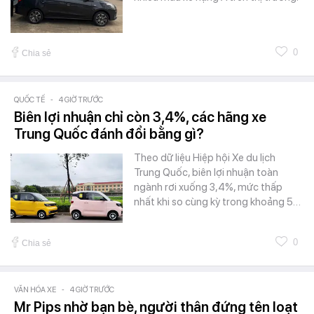
0
Chia sẻ
QUỐC TẾ
-
4 GIỜ TRƯỚC
Biên lợi nhuận chỉ còn 3,4%, các hãng xe
Trung Quốc đánh đổi bằng gì?
Theo dữ liệu Hiệp hội Xe du lịch
Trung Quốc, biên lợi nhuận toàn
ngành rơi xuống 3,4%, mức thấp
nhất khi so cùng kỳ trong khoảng 5…
0
Chia sẻ
VĂN HÓA XE
-
4 GIỜ TRƯỚC
Mr Pips nhờ bạn bè, người thân đứng tên loạt