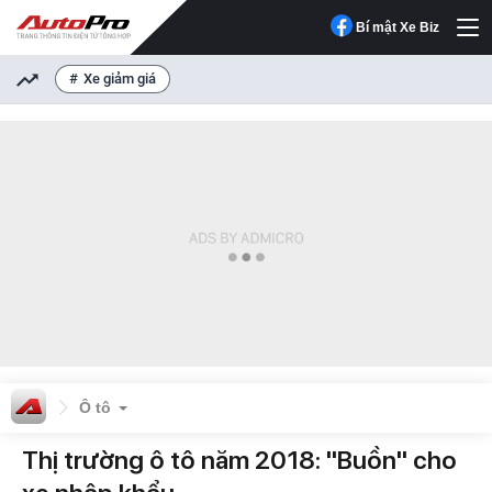
Bí mật Xe Biz
Xe giảm giá
Ô tô
Thị trường ô tô năm 2018: "Buồn" cho