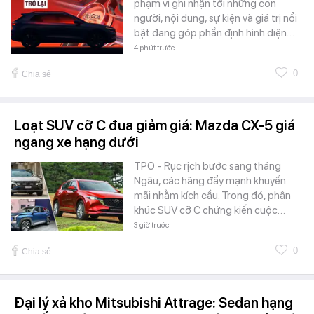
phạm vi ghi nhận tới những con
người, nội dung, sự kiện và giá trị nổi
bật đang góp phần định hình diện…
4 phút trước
0
Chia sẻ
Loạt SUV cỡ C đua giảm giá: Mazda CX-5 giá
ngang xe hạng dưới
TPO - Rục rịch bước sang tháng
Ngâu, các hãng đẩy mạnh khuyến
mãi nhằm kích cầu. Trong đó, phân
khúc SUV cỡ C chứng kiến cuộc…
3 giờ trước
0
Chia sẻ
Đại lý xả kho Mitsubishi Attrage: Sedan hạng