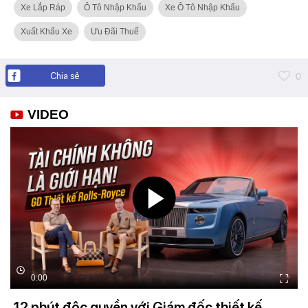
Xe Lắp Ráp
Ô Tô Nhập Khẩu
Xe Ô Tô Nhập Khẩu
Xuất Khẩu Xe
Ưu Đãi Thuế
Chia sẻ
0
VIDEO
0:00
12 phút độc quyền với Giám đốc thiết kế