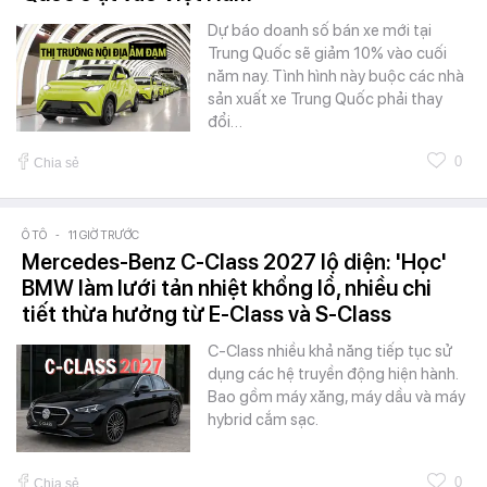
Dự báo doanh số bán xe mới tại
Trung Quốc sẽ giảm 10% vào cuối
năm nay. Tình hình này buộc các nhà
sản xuất xe Trung Quốc phải thay
đổi…
0
Chia sẻ
Ô TÔ
-
11 GIỜ TRƯỚC
Mercedes-Benz C-Class 2027 lộ diện: 'Học'
BMW làm lưới tản nhiệt khổng lồ, nhiều chi
tiết thừa hưởng từ E-Class và S-Class
C-Class nhiều khả năng tiếp tục sử
dụng các hệ truyền động hiện hành.
Bao gồm máy xăng, máy dầu và máy
hybrid cắm sạc.
0
Chia sẻ