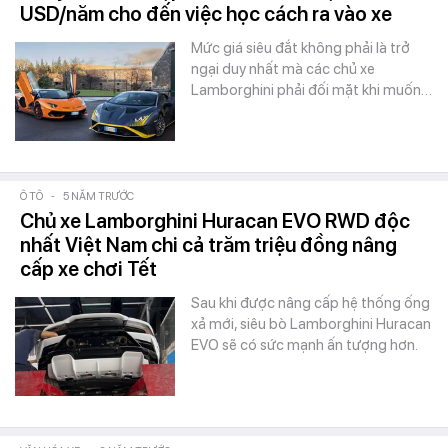
USD/năm cho đến việc học cách ra vào xe
Mức giá siêu đắt không phải là trở
ngại duy nhất mà các chủ xe
Lamborghini phải đối mặt khi muốn…
Ô TÔ
-
5 NĂM TRƯỚC
Chủ xe Lamborghini Huracan EVO RWD độc
nhất Việt Nam chi cả trăm triệu đồng nâng
cấp xe chơi Tết
Sau khi được nâng cấp hệ thống ống
xả mới, siêu bò Lamborghini Huracan
EVO sẽ có sức mạnh ấn tượng hơn.