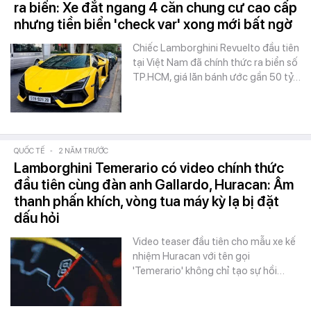
ra biển: Xe đắt ngang 4 căn chung cư cao cấp
nhưng tiền biển 'check var' xong mới bất ngờ
Chiếc Lamborghini Revuelto đầu tiên
tại Việt Nam đã chính thức ra biển số
TP.HCM, giá lăn bánh ước gần 50 tỷ…
QUỐC TẾ
-
2 NĂM TRƯỚC
Lamborghini Temerario có video chính thức
đầu tiên cùng đàn anh Gallardo, Huracan: Âm
thanh phấn khích, vòng tua máy kỳ lạ bị đặt
dấu hỏi
Video teaser đầu tiên cho mẫu xe kế
nhiệm Huracan với tên gọi
'Temerario' không chỉ tạo sự hồi…