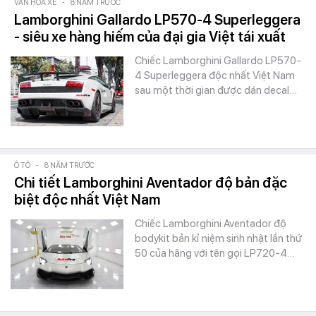
VĂN HÓA XE
-
8 NĂM TRƯỚC
Lamborghini Gallardo LP570-4 Superleggera
- siêu xe hàng hiếm của đại gia Việt tái xuất
Chiếc Lamborghini Gallardo LP570-
4 Superleggera độc nhất Việt Nam
sau một thời gian được dán decal…
Ô TÔ
-
8 NĂM TRƯỚC
Chi tiết Lamborghini Aventador độ bản đặc
biệt độc nhất Việt Nam
Chiếc Lamborghini Aventador độ
bodykit bản kỉ niệm sinh nhật lần thứ
50 của hãng với tên gọi LP720-4…