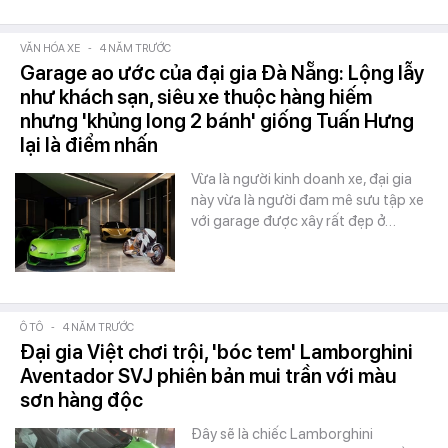
VĂN HÓA XE
-
4 NĂM TRƯỚC
Garage ao ước của đại gia Đà Nẵng: Lộng lẫy
như khách sạn, siêu xe thuộc hàng hiếm
nhưng 'khủng long 2 bánh' giống Tuấn Hưng
lại là điểm nhấn
Vừa là người kinh doanh xe, đại gia
này vừa là người đam mê sưu tập xe
với garage được xây rất đẹp ở…
Ô TÔ
-
4 NĂM TRƯỚC
Đại gia Việt chơi trội, 'bóc tem' Lamborghini
Aventador SVJ phiên bản mui trần với màu
sơn hàng độc
Đây sẽ là chiếc Lamborghini