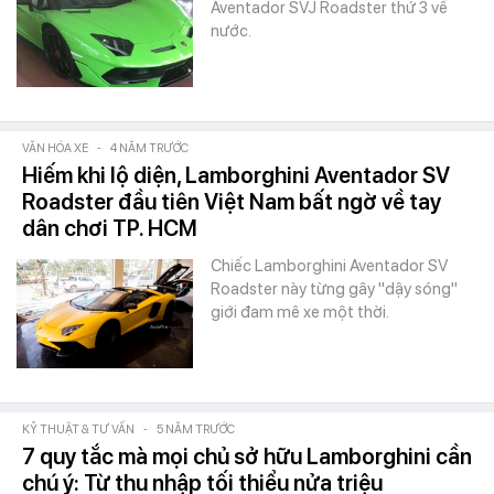
Aventador SVJ Roadster thứ 3 về
nước.
VĂN HÓA XE
-
4 NĂM TRƯỚC
Hiếm khi lộ diện, Lamborghini Aventador SV
Roadster đầu tiên Việt Nam bất ngờ về tay
dân chơi TP. HCM
Chiếc Lamborghini Aventador SV
Roadster này từng gây "dậy sóng"
giới đam mê xe một thời.
KỸ THUẬT & TƯ VẤN
-
5 NĂM TRƯỚC
7 quy tắc mà mọi chủ sở hữu Lamborghini cần
chú ý: Từ thu nhập tối thiểu nửa triệu