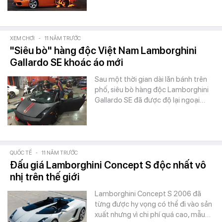
XEM CHƠI
-
11 NĂM TRƯỚC
"Siêu bò" hàng độc Việt Nam Lamborghini
Gallardo SE khoác áo mới
Sau một thời gian dài lăn bánh trên
phố, siêu bò hàng độc Lamborghini
Gallardo SE đã được độ lại ngoại…
QUỐC TẾ
-
11 NĂM TRƯỚC
Đấu giá Lamborghini Concept S độc nhất vô
nhị trên thế giới
Lamborghini Concept S 2006 đã
từng được hy vọng có thể đi vào sản
xuất nhưng vì chi phí quá cao, mẫu…