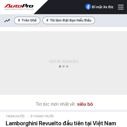
Bí mật Xe Biz
Trên Ghế
Tôi làm thật Bạn hiểu thấu
Tin tức mới nhất về:
siêu bò
TRONG NƯỚC
-
6 THÁNG TRƯỚC
Lamborghini Revuelto đầu tiên tại Việt Nam