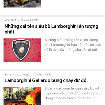
XEM CHƠI
-
11 NĂM TRƯỚC
Những cái tên siêu bò Lamborghini ấn tượng
nhất
Ai cũng biết những tên xe ấn tượng
của Lamborghini hầu hết đều có xuất
xứ là tên của những chú bò tót nổi…
TAI NẠN GIAO THÔNG
-
11 NĂM TRƯỚC
Lamborghini Gallardo bùng cháy dữ dội
Đoạn video quay lại cảnh siêu bò với
ngọn lửa bốc cháy dữ dội ở khoang
động cơ ngay trên phố Badarpur,…