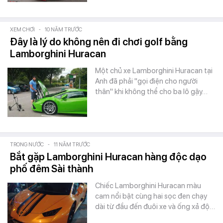
XEM CHƠI
-
10 NĂM TRƯỚC
Đây là lý do không nên đi chơi golf bằng
Lamborghini Huracan
Một chủ xe Lamborghini Huracan tại
Anh đã phải "gọi điện cho người
thân" khi không thể cho ba lô gậy…
TRONG NƯỚC
-
11 NĂM TRƯỚC
Bắt gặp Lamborghini Huracan hàng độc dạo
phố đêm Sài thành
Chiếc Lamborghini Huracan màu
cam nổi bật cùng hai sọc đen chạy
dài từ đầu đến đuôi xe và ống xả độ…