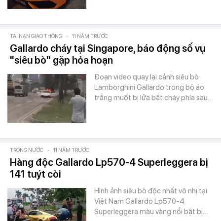
TAI NẠN GIAO THÔNG
-
11 NĂM TRƯỚC
Gallardo cháy tại Singapore, báo động số vụ
"siêu bò" gặp hỏa hoạn
Đoạn video quay lại cảnh siêu bò
Lamborghini Gallardo trong bộ áo
trắng muốt bị lửa bắt cháy phía sau…
TRONG NƯỚC
-
11 NĂM TRƯỚC
Hàng độc Gallardo Lp570-4 Superleggera bị
141 tuýt còi
Hình ảnh siêu bò độc nhất vô nhị tại
Việt Nam Gallardo Lp570-4
Superleggera màu vàng nổi bật bị…