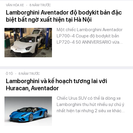
VĂN HÓA XE
-
8 NĂM TRƯỚC
Lamborghini Aventador độ bodykit bản đặc
biệt bất ngờ xuất hiện tại Hà Nội
Một chiếc Lamborghini Aventador
LP700-4 Coupe độ bodykit bản
LP720-4 50 ANNIVERSARIO vừa…
Ô TÔ
-
8 NĂM TRƯỚC
Lamborghini và kế hoạch tương lai với
Huracan, Aventador
Chiếc Urus SUV có thể là dòng xe
Lamborghini thu hút nhiều sự chú ý
nhất hiện tại nhưng 2 siêu xe khác…