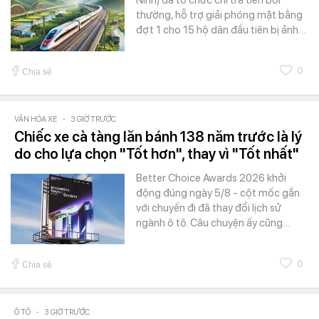
Ninh) đã tổ chức chi trả tiền bồi
thường, hỗ trợ giải phóng mặt bằng
đợt 1 cho 15 hộ dân đầu tiên bị ảnh…
0
Chia sẻ
VĂN HÓA XE
-
3 GIỜ TRƯỚC
Chiếc xe cà tàng lăn bánh 138 năm trước là lý
do cho lựa chọn "Tốt hơn", thay vì "Tốt nhất"
Better Choice Awards 2026 khởi
động đúng ngày 5/8 - cột mốc gắn
với chuyến đi đã thay đổi lịch sử
ngành ô tô. Câu chuyện ấy cũng…
0
Chia sẻ
Ô TÔ
-
3 GIỜ TRƯỚC