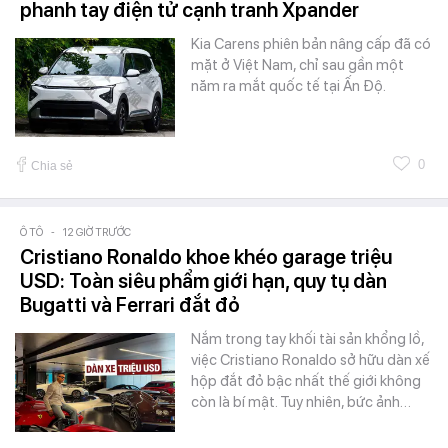
phanh tay điện tử cạnh tranh Xpander
Kia Carens phiên bản nâng cấp đã có
mặt ở Việt Nam, chỉ sau gần một
năm ra mắt quốc tế tại Ấn Độ.
0
Chia sẻ
Ô TÔ
-
12 GIỜ TRƯỚC
Cristiano Ronaldo khoe khéo garage triệu
USD: Toàn siêu phẩm giới hạn, quy tụ dàn
Bugatti và Ferrari đắt đỏ
Nắm trong tay khối tài sản khổng lồ,
việc Cristiano Ronaldo sở hữu dàn xế
hộp đắt đỏ bậc nhất thế giới không
còn là bí mật. Tuy nhiên, bức ảnh…