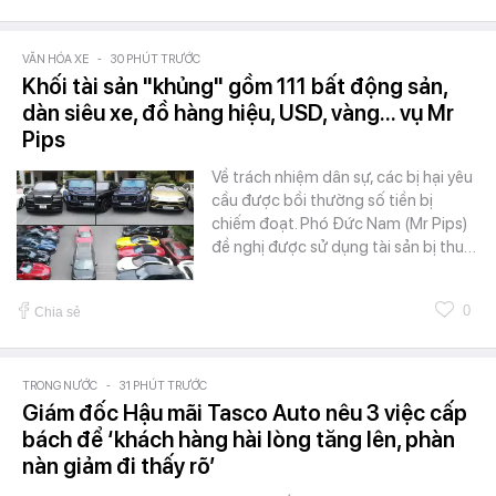
VĂN HÓA XE
-
30 PHÚT TRƯỚC
Khối tài sản "khủng" gồm 111 bất động sản,
dàn siêu xe, đồ hàng hiệu, USD, vàng... vụ Mr
Pips
Về trách nhiệm dân sự, các bị hại yêu
cầu được bồi thường số tiền bị
chiếm đoạt. Phó Đức Nam (Mr Pips)
đề nghị được sử dụng tài sản bị thu…
0
Chia sẻ
TRONG NƯỚC
-
31 PHÚT TRƯỚC
Giám đốc Hậu mãi Tasco Auto nêu 3 việc cấp
bách để ‘khách hàng hài lòng tăng lên, phàn
nàn giảm đi thấy rõ’