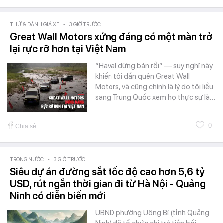
THỬ & ĐÁNH GIÁ XE
-
3 GIỜ TRƯỚC
Great Wall Motors xứng đáng có một màn trở
lại rực rỡ hơn tại Việt Nam
“Haval dừng bán rồi” — suy nghĩ này
khiến tôi dần quên Great Wall
Motors, và cũng chính là lý do tôi liều
sang Trung Quốc xem họ thực sự là…
0
Chia sẻ
TRONG NƯỚC
-
3 GIỜ TRƯỚC
Siêu dự án đường sắt tốc độ cao hơn 5,6 tỷ
USD, rút ngắn thời gian đi từ Hà Nội - Quảng
Ninh có diễn biến mới
UBND phường Uông Bí (tỉnh Quảng