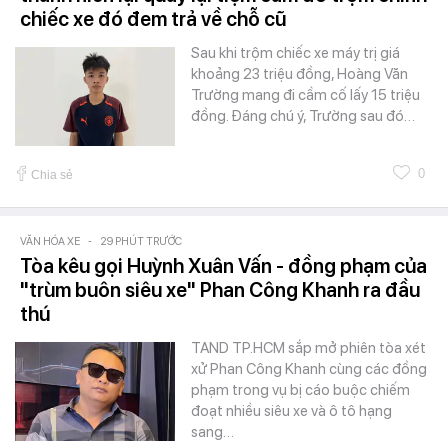
chiếc xe đó đem trả về chỗ cũ
Sau khi trộm chiếc xe máy trị giá
khoảng 23 triệu đồng, Hoàng Văn
Trường mang đi cầm cố lấy 15 triệu
đồng. Đáng chú ý, Trường sau đó…
0
Chia sẻ
VĂN HÓA XE
-
29 PHÚT TRƯỚC
Tòa kêu gọi Huỳnh Xuân Vấn - đồng phạm của
"trùm buôn siêu xe" Phan Công Khanh ra đầu
thú
TAND TP.HCM sắp mở phiên tòa xét
xử Phan Công Khanh cùng các đồng
phạm trong vụ bị cáo buộc chiếm
đoạt nhiều siêu xe và ô tô hạng
sang…