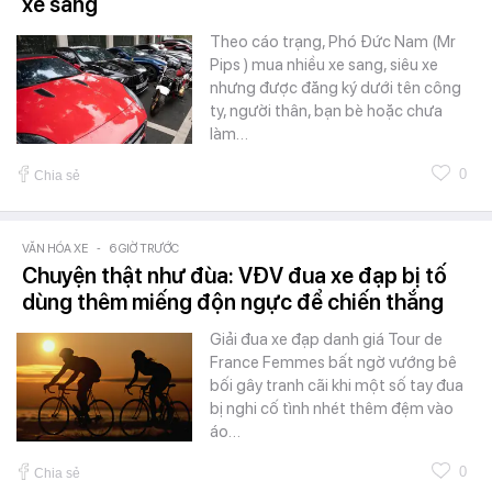
xe sang
Theo cáo trạng, Phó Đức Nam (Mr
Pips ) mua nhiều xe sang, siêu xe
nhưng được đăng ký dưới tên công
ty, người thân, bạn bè hoặc chưa
làm…
0
Chia sẻ
VĂN HÓA XE
-
6 GIỜ TRƯỚC
Chuyện thật như đùa: VĐV đua xe đạp bị tố
dùng thêm miếng độn ngực để chiến thắng
Giải đua xe đạp danh giá Tour de
France Femmes bất ngờ vướng bê
bối gây tranh cãi khi một số tay đua
bị nghi cố tình nhét thêm đệm vào
áo…
0
Chia sẻ