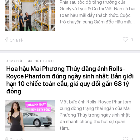
Phía sau tốc độ tăng trưởng của
Geely và Lynk & Co tại Việt Nam là bài
toán hậu mãi đầy thách thức. Cuộc
trò chuyện cùng Giám đốc Hậu mãi…
0
Chia sẻ
XEM CHƠI
-
40 PHÚT TRƯỚC
Hoa hậu Mai Phương Thúy đăng ảnh Rolls-
Royce Phantom đúng ngày sinh nhật: Bản giới
hạn 10 chiếc toàn cầu, giá quy đổi gần 68 tỷ
đồng
Một bức ảnh Rolls-Royce Phantom
cùng dòng trạng thái ngắn của Mai
Phương Thúy trong ngày sinh nhật
đã nhanh chóng thu hút sự quan
tâm…
0
Chia sẻ