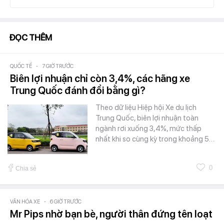
ĐỌC THÊM
QUỐC TẾ
-
7 GIỜ TRƯỚC
Biên lợi nhuận chỉ còn 3,4%, các hãng xe
Trung Quốc đánh đổi bằng gì?
Theo dữ liệu Hiệp hội Xe du lịch
Trung Quốc, biên lợi nhuận toàn
ngành rơi xuống 3,4%, mức thấp
nhất khi so cùng kỳ trong khoảng 5…
0
Chia sẻ
VĂN HÓA XE
-
6 GIỜ TRƯỚC
Mr Pips nhờ bạn bè, người thân đứng tên loạt