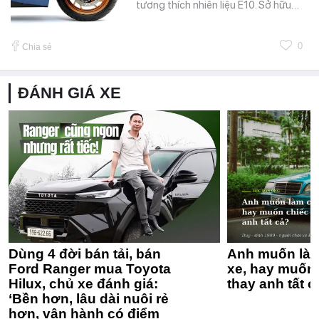
tương thích nhiên liệu E10. Sở hữu…
0
Chia sẻ
ĐÁNH GIÁ XE
Dùng 4 đời bán tải, bán
Anh muốn làm
Ford Ranger mua Toyota
xe, hay muốn 
Hilux, chủ xe đánh giá:
thay anh tất c
‘Bền hơn, lâu dài nuôi rẻ
hơn, vận hành có điểm