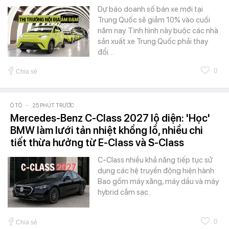
Dự báo doanh số bán xe mới tại
Trung Quốc sẽ giảm 10% vào cuối
năm nay. Tình hình này buộc các nhà
sản xuất xe Trung Quốc phải thay
đổi…
0
Chia sẻ
Ô TÔ
-
25 PHÚT TRƯỚC
Mercedes-Benz C-Class 2027 lộ diện: 'Học'
BMW làm lưới tản nhiệt khổng lồ, nhiều chi
tiết thừa hưởng từ E-Class và S-Class
C-Class nhiều khả năng tiếp tục sử
dụng các hệ truyền động hiện hành.
Bao gồm máy xăng, máy dầu và máy
hybrid cắm sạc.
0
Chia sẻ