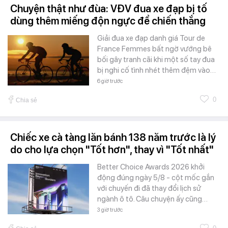
Chuyện thật như đùa: VĐV đua xe đạp bị tố
dùng thêm miếng độn ngực để chiến thắng
Giải đua xe đạp danh giá Tour de
France Femmes bất ngờ vướng bê
bối gây tranh cãi khi một số tay đua
bị nghi cố tình nhét thêm đệm vào…
6 giờ trước
0
Chia sẻ
Chiếc xe cà tàng lăn bánh 138 năm trước là lý
do cho lựa chọn "Tốt hơn", thay vì "Tốt nhất"
Better Choice Awards 2026 khởi
động đúng ngày 5/8 - cột mốc gắn
với chuyến đi đã thay đổi lịch sử
ngành ô tô. Câu chuyện ấy cũng…
3 giờ trước