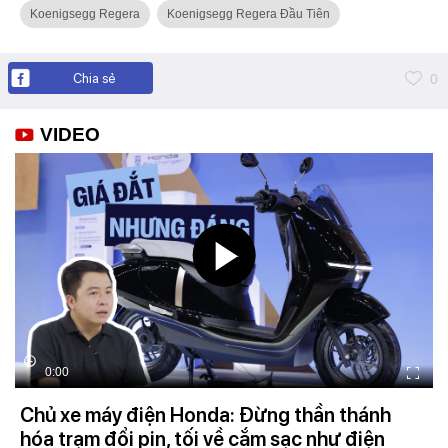
Koenigsegg Regera
Koenigsegg Regera Đầu Tiên
Chia sẻ
0
VIDEO
0:00
Chủ xe máy điện Honda: Đừng thần thánh
hóa trạm đổi pin, tối về cắm sạc như điện