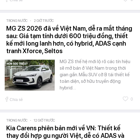
TRONG NƯỚC
-
2 GIỜ TRƯỚC
MG ZS 2026 đã về Việt Nam, dễ ra mắt tháng
sau: Giá tạm tính dưới 600 triệu đồng, thiết
kế mới long lanh hơn, có hybrid, ADAS cạnh
tranh Xforce, Seltos
MG ZS thế hệ mới lộ rõ các tín hiệu
sẽ mở bán ở Việt Nam trong thời
gian gần. Mẫu SUV cỡ B tái thiết kế
toàn diện, sở hữu truyền động
hybrid…
0
Chia sẻ
TRONG NƯỚC
-
12 GIỜ TRƯỚC
Kia Carens phiên bản mới về VN: Thiết kế
thay đổi hợp gu người Việt, dễ có ADAS và