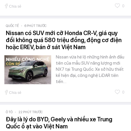
0
Chia sẻ
QUỐC TẾ
-
6 PHÚT TRƯỚC
Nissan có SUV mới cỡ Honda CR-V, giá quy
đổi không quá 580 triệu đồng, động cơ điện
hoặc EREV, bán ở sát Việt Nam
Nissan vừa hé lộ những hình ảnh đầu
tiên của mẫu SUV năng lượng mới
NX7 tại Trung Quốc. Xe sở hữu thiết
kế hiện đại, công nghệ LiDAR tiên
tiến…
0
Chia sẻ
Ô TÔ
-
22 PHÚT TRƯỚC
Đây là lý do BYD, Geely và nhiều xe Trung
Quốc ồ ạt vào Việt Nam