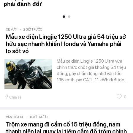
phải đánh đổi’
XE MÁY
-
2 GIỜ TRƯỚC
Mẫu xe điện Lingjie 1250 Ultra giá 54 triệu sở
hữu sạc nhanh khiến Honda và Yamaha phải
lo sốt vó
Mẫu xe điện Lingjie 1250 Ultra vừa
chính thức chốt giá khoảng 54 triệu
đồng, gây chấn động nhờ vận tốc
135 km/h, pin CATL 11 kWh đi được…
0
Chia sẻ
VĂN HÓA XE
-
1 GIỜ TRƯỚC
Trộm xe mang đi cầm cố 15 triệu đồng, nam
thanh niên lại quay lại tiệm cầm đồ trộm chính