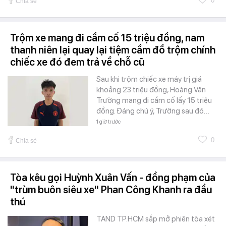
0
Chia sẻ
Trộm xe mang đi cầm cố 15 triệu đồng, nam
thanh niên lại quay lại tiệm cầm đồ trộm chính
chiếc xe đó đem trả về chỗ cũ
Sau khi trộm chiếc xe máy trị giá
khoảng 23 triệu đồng, Hoàng Văn
Trường mang đi cầm cố lấy 15 triệu
đồng. Đáng chú ý, Trường sau đó…
1 giờ trước
0
Chia sẻ
Tòa kêu gọi Huỳnh Xuân Vấn - đồng phạm của
"trùm buôn siêu xe" Phan Công Khanh ra đầu
thú
TAND TP.HCM sắp mở phiên tòa xét