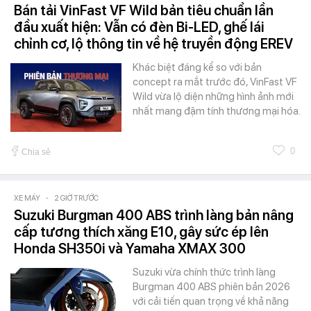
Bán tải VinFast VF Wild bản tiêu chuẩn lần
đầu xuất hiện: Vẫn có đèn Bi-LED, ghế lái
chỉnh cơ, lộ thông tin về hệ truyền động EREV
Khác biệt đáng kể so với bản
concept ra mắt trước đó, VinFast VF
Wild vừa lộ diện những hình ảnh mới
nhất mang đậm tính thương mại hóa.
0
Chia sẻ
XE MÁY
-
2 GIỜ TRƯỚC
Suzuki Burgman 400 ABS trình làng bản nâng
cấp tương thích xăng E10, gây sức ép lên
Honda SH350i và Yamaha XMAX 300
Suzuki vừa chính thức trình làng
Burgman 400 ABS phiên bản 2026
với cải tiến quan trọng về khả năng