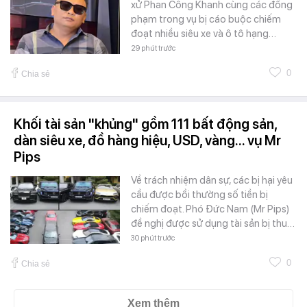
xử Phan Công Khanh cùng các đồng
phạm trong vụ bị cáo buộc chiếm
đoạt nhiều siêu xe và ô tô hạng…
29 phút trước
0
Chia sẻ
Khối tài sản "khủng" gồm 111 bất động sản,
dàn siêu xe, đồ hàng hiệu, USD, vàng... vụ Mr
Pips
Về trách nhiệm dân sự, các bị hại yêu
cầu được bồi thường số tiền bị
chiếm đoạt. Phó Đức Nam (Mr Pips)
đề nghị được sử dụng tài sản bị thu…
30 phút trước
0
Chia sẻ
Xem thêm