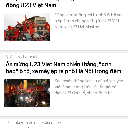
động U23 Việt Nam
Cùng xem không khí tại phố đi bộ sau
hiệp 1 trận chung kết giữa U23 Việt
Nam và U23 Uzbekistan.
Ô TÔ
-
9 NĂM TRƯỚC
Ăn mừng U23 Việt Nam chiến thắng, "cơn
bão" ô tô, xe máy ập ra phố Hà Nội trong đêm
Sau chiến thắng lịch sử của đội tuyển
Việt Nam trong trận tứ kết giải vô
địch U23 Châu Á, như một lẽ tự…
KỸ THUẬT & TƯ VẤN
-
9 NĂM TRƯỚC