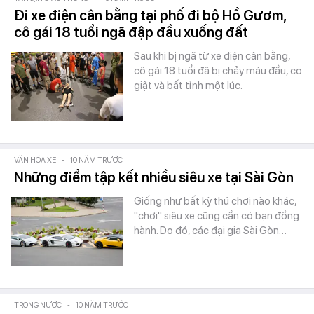
Đi xe điện cân bằng tại phố đi bộ Hồ Gươm,
cô gái 18 tuổi ngã đập đầu xuống đất
Sau khi bị ngã từ xe điện cân bằng,
cô gái 18 tuổi đã bị chảy máu đầu, co
giật và bất tỉnh một lúc.
VĂN HÓA XE
-
10 NĂM TRƯỚC
Những điểm tập kết nhiều siêu xe tại Sài Gòn
Giống như bất kỳ thú chơi nào khác,
"chơi" siêu xe cũng cần có bạn đồng
hành. Do đó, các đại gia Sài Gòn…
TRONG NƯỚC
-
10 NĂM TRƯỚC