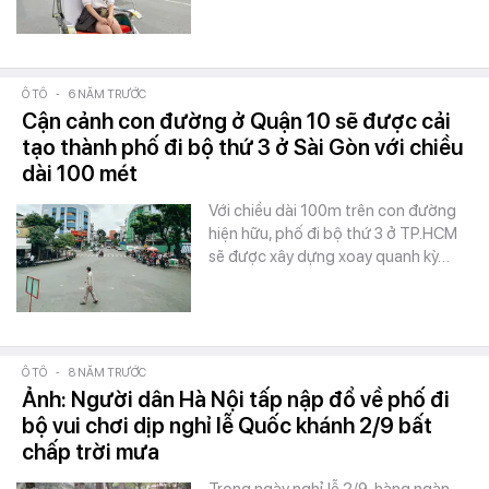
Ô TÔ
-
6 NĂM TRƯỚC
Cận cảnh con đường ở Quận 10 sẽ được cải
tạo thành phố đi bộ thứ 3 ở Sài Gòn với chiều
dài 100 mét
Với chiều dài 100m trên con đường
hiện hữu, phố đi bộ thứ 3 ở TP.HCM
sẽ được xây dựng xoay quanh kỳ…
Ô TÔ
-
8 NĂM TRƯỚC
Ảnh: Người dân Hà Nội tấp nập đổ về phố đi
bộ vui chơi dịp nghỉ lễ Quốc khánh 2/9 bất
chấp trời mưa