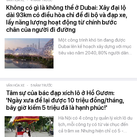
VĂN HÓA XE
-
4 NĂM TRƯỚC
Không có gì là không thể ở Dubai: Xây đại lộ
dài 93km có điều hòa chỉ để đi bộ và đạp xe,
lấy năng lượng hoạt động từ chính bước
chân của người đi đường
Một công trình khó tin đang được
Dubai lên kế hoạch xây dựng với mục
tiêu vào năm 2040, 80% người dân…
VĂN HÓA XE
-
5 NĂM TRƯỚC
Tâm sự của bác đạp xích lô ở Hồ Gươm:
'Ngày xưa để lại được 10 triệu đồng/tháng,
bây giờ kiếm 5 triệu đã là hạnh phúc!'
Hà Nội có 4 công ty quản lý xích lô du
lịch, mỗi công ty có từ vài chục đến
cả trăm xe. Nhưng hiện chỉ có 5 -…