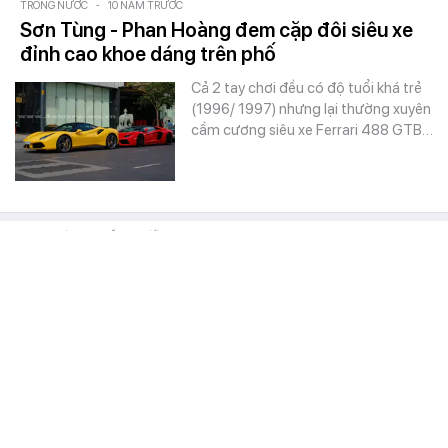
TRONG NƯỚC
-
10 NĂM TRƯỚC
Sơn Tùng - Phan Hoàng đem cặp đôi siêu xe
đỉnh cao khoe dáng trên phố
Cả 2 tay chơi đều có độ tuổi khá trẻ
(1996/ 1997) nhưng lại thường xuyên
cầm cương siêu xe Ferrari 488 GTB…
XEM CHƠI
-
10 NĂM TRƯỚC
Phố siêu xe Dubai của các đại gia Sài thành
Bộ đôi Rolls-Royce Ghost cùng mẫu
xe mui trần Phantom Drophead
Coupe và Lamborghini Aventador…
TRONG NƯỚC
-
11 NĂM TRƯỚC