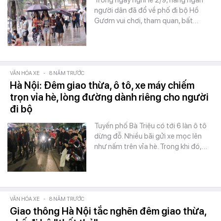
Trong ngày nghỉ lễ 2/9, hàng ngàn
người dân đã đổ về phố đi bộ Hồ
Gươm vui chơi, tham quan, bất…
VĂN HÓA XE
-
8 NĂM TRƯỚC
Hà Nội: Đêm giao thừa, ô tô, xe máy chiếm
trọn vỉa hè, lòng đường dành riêng cho người
đi bộ
Tuyến phố Bà Triệu có tới 6 làn ô tô
dừng đỗ. Nhiều bãi gửi xe mọc lên
như nấm trên vỉa hè. Trong khi đó,…
VĂN HÓA XE
-
8 NĂM TRƯỚC
Giao thông Hà Nội tắc nghẽn đêm giao thừa,