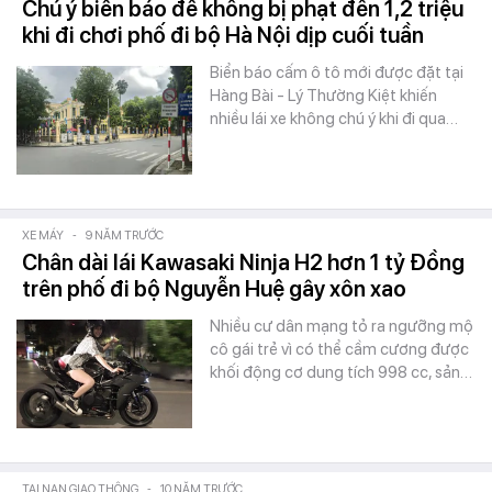
Chú ý biển báo để không bị phạt đến 1,2 triệu
khi đi chơi phố đi bộ Hà Nội dịp cuối tuần
Biển báo cấm ô tô mới được đặt tại
Hàng Bài - Lý Thường Kiệt khiến
nhiều lái xe không chú ý khi đi qua…
XE MÁY
-
9 NĂM TRƯỚC
Chân dài lái Kawasaki Ninja H2 hơn 1 tỷ Đồng
trên phố đi bộ Nguyễn Huệ gây xôn xao
Nhiều cư dân mạng tỏ ra ngưỡng mộ
cô gái trẻ vì có thể cầm cương được
khối động cơ dung tích 998 cc, sản…
TAI NẠN GIAO THÔNG
-
10 NĂM TRƯỚC