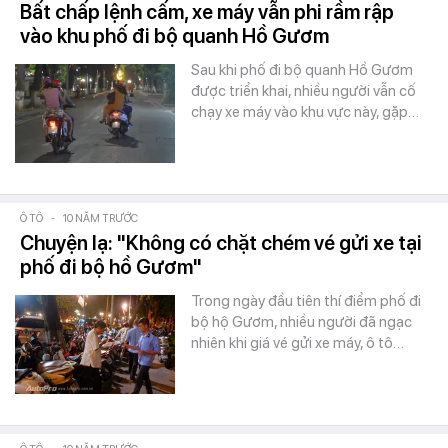
Bất chấp lệnh cấm, xe máy vẫn phi rầm rập
vào khu phố đi bộ quanh Hồ Gươm
Sau khi phố đi bộ quanh Hồ Gươm
được triển khai, nhiều người vẫn cố
chạy xe máy vào khu vực này, gặp…
Ô TÔ
-
10 NĂM TRƯỚC
Chuyện lạ: "Không có chặt chém vé gửi xe tại
phố đi bộ hồ Gươm"
Trong ngày đầu tiên thí điểm phố đi
bộ hộ Gươm, nhiều người đã ngạc
nhiên khi giá vé gửi xe máy, ô tô…