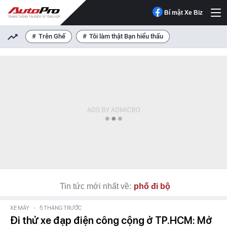
Bí mật Xe Biz
Trên Ghế
Tôi làm thật Bạn hiểu thấu
Tin tức mới nhất về:
phố đi bộ
XE MÁY
-
5 THÁNG TRƯỚC
Đi thử xe đạp điện công cộng ở TP.HCM: Mở