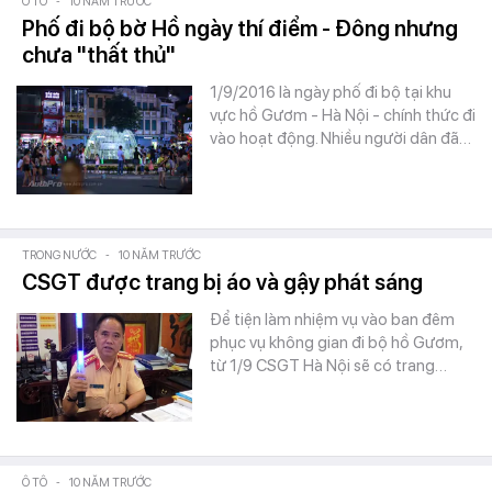
Ô TÔ
-
10 NĂM TRƯỚC
Phố đi bộ bờ Hồ ngày thí điểm - Đông nhưng
chưa "thất thủ"
1/9/2016 là ngày phố đi bộ tại khu
vực hồ Gươm - Hà Nội - chính thức đi
vào hoạt động. Nhiều người dân đã…
TRONG NƯỚC
-
10 NĂM TRƯỚC
CSGT được trang bị áo và gậy phát sáng
Để tiện làm nhiệm vụ vào ban đêm
phục vụ không gian đi bộ hồ Gươm,
từ 1/9 CSGT Hà Nội sẽ có trang…
Ô TÔ
-
10 NĂM TRƯỚC