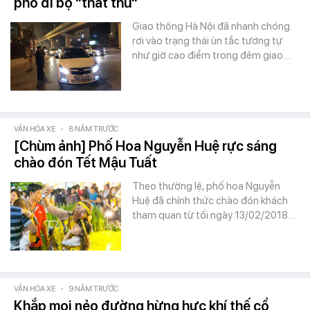
phố đi bộ "thất thủ"
Giao thông Hà Nội đã nhanh chóng
rơi vào trạng thái ùn tắc tương tự
như giờ cao điểm trong đêm giao…
VĂN HÓA XE
-
8 NĂM TRƯỚC
[Chùm ảnh] Phố Hoa Nguyễn Huệ rực sáng
chào đón Tết Mậu Tuất
Theo thường lệ, phố hoa Nguyễn
Huệ đã chính thức chào đón khách
tham quan từ tối ngày 13/02/2018…
VĂN HÓA XE
-
9 NĂM TRƯỚC
Khắp mọi nẻo đường hừng hực khí thế cổ