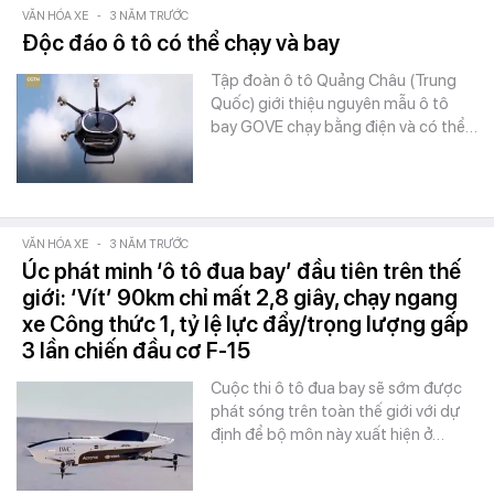
VĂN HÓA XE
-
3 NĂM TRƯỚC
Độc đáo ô tô có thể chạy và bay
Tập đoàn ô tô Quảng Châu (Trung
Quốc) giới thiệu nguyên mẫu ô tô
bay GOVE chạy bằng điện và có thể…
VĂN HÓA XE
-
3 NĂM TRƯỚC
Úc phát minh ‘ô tô đua bay’ đầu tiên trên thế
giới: ‘Vít’ 90km chỉ mất 2,8 giây, chạy ngang
xe Công thức 1, tỷ lệ lực đẩy/trọng lượng gấp
3 lần chiến đầu cơ F-15
Cuộc thi ô tô đua bay sẽ sớm được
phát sóng trên toàn thế giới với dự
định để bộ môn này xuất hiện ở…