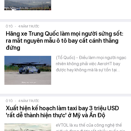
Ô TÔ
-
4 NĂM TRƯỚC
Hãng xe Trung Quốc làm mọi người sửng sốt:
ra mắt nguyên mẫu ô tô bay cất cánh thẳng
đứng
(Tổ Quốc) - Điều làm mọi người ngạc
nhiên không phải việc AeroHT bay
được hay không mà là sự tồn tại…
Ô TÔ
-
4 NĂM TRƯỚC
Xuất hiện kế hoạch làm taxi bay 3 triệu USD
'rất dễ thành hiện thực' ở Mỹ và Ấn Độ
eVTOL là xu thế của công nghệ thế