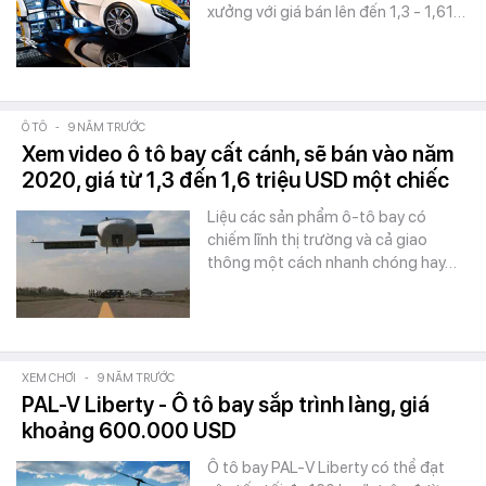
xưởng với giá bán lên đến 1,3 - 1,61…
Ô TÔ
-
9 NĂM TRƯỚC
Xem video ô tô bay cất cánh, sẽ bán vào năm
2020, giá từ 1,3 đến 1,6 triệu USD một chiếc
Liệu các sản phẩm ô-tô bay có
chiếm lĩnh thị trường và cả giao
thông một cách nhanh chóng hay…
XEM CHƠI
-
9 NĂM TRƯỚC
PAL-V Liberty - Ô tô bay sắp trình làng, giá
khoảng 600.000 USD
Ô tô bay PAL-V Liberty có thể đạt