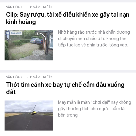
VĂN HÓA XE
-
8 NĂM TRƯỚC
Clip: Say rượu, tài xế điều khiển xe gây tai nạn
kinh hoàng
Nhờ hàng rào trước nhà chắn đường
di chuyển nên chiếc ô tô không thể
tiếp tục lao về phía trước, tông vào…
VĂN HÓA XE
-
8 NĂM TRƯỚC
Thót tim cảnh xe bay tự chế cắm đầu xuống
đất
May mắn là màn "chơi dại" này không
gây thương tích cho người cầm lái
bên trong.