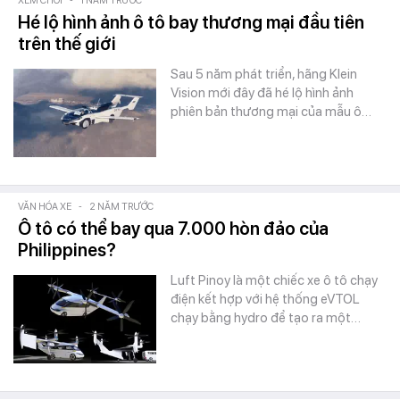
XEM CHƠI
-
1 NĂM TRƯỚC
Hé lộ hình ảnh ô tô bay thương mại đầu tiên
trên thế giới
Sau 5 năm phát triển, hãng Klein
Vision mới đây đã hé lộ hình ảnh
phiên bản thương mại của mẫu ô…
VĂN HÓA XE
-
2 NĂM TRƯỚC
Ô tô có thể bay qua 7.000 hòn đảo của
Philippines?
Luft Pinoy là một chiếc xe ô tô chạy
điện kết hợp với hệ thống eVTOL
chạy bằng hydro để tạo ra một…