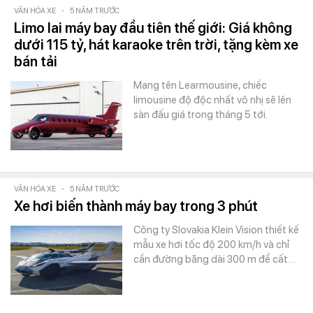
VĂN HÓA XE
-
5 NĂM TRƯỚC
Limo lai máy bay đầu tiên thế giới: Giá không
dưới 115 tỷ, hát karaoke trên trời, tặng kèm xe
bán tải
Mang tên Learmousine, chiếc
limousine độ độc nhất vô nhị sẽ lên
sàn đấu giá trong tháng 5 tới.
VĂN HÓA XE
-
5 NĂM TRƯỚC
Xe hơi biến thành máy bay trong 3 phút
Công ty Slovakia Klein Vision thiết kế
mẫu xe hơi tốc độ 200 km/h và chỉ
cần đường băng dài 300 m để cất…