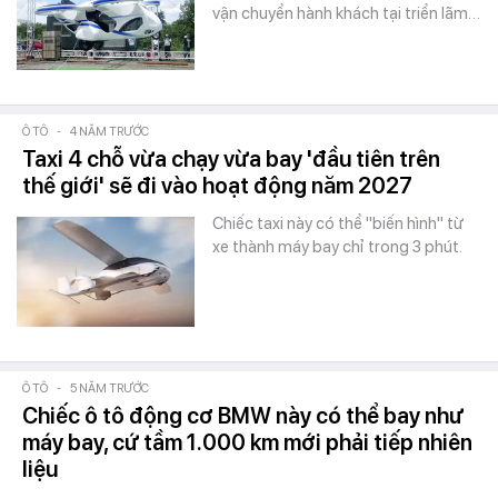
vận chuyển hành khách tại triển lãm…
Ô TÔ
-
4 NĂM TRƯỚC
Taxi 4 chỗ vừa chạy vừa bay 'đầu tiên trên
thế giới' sẽ đi vào hoạt động năm 2027
Chiếc taxi này có thể "biến hình" từ
xe thành máy bay chỉ trong 3 phút.
Ô TÔ
-
5 NĂM TRƯỚC
Chiếc ô tô động cơ BMW này có thể bay như
máy bay, cứ tầm 1.000 km mới phải tiếp nhiên
liệu