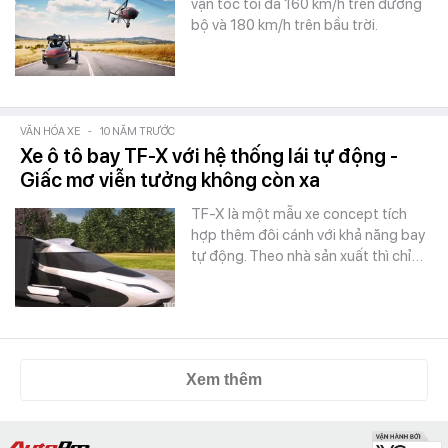
vận tốc tối đa 160 km/h trên đường
bộ và 180 km/h trên bầu trời.
VĂN HÓA XE
-
10 NĂM TRƯỚC
Xe ô tô bay TF-X với hệ thống lái tự động -
Giấc mơ viễn tưởng không còn xa
TF-X là một mẫu xe concept tích
hợp thêm đôi cánh với khả năng bay
tự động. Theo nhà sản xuất thì chỉ…
Xem thêm