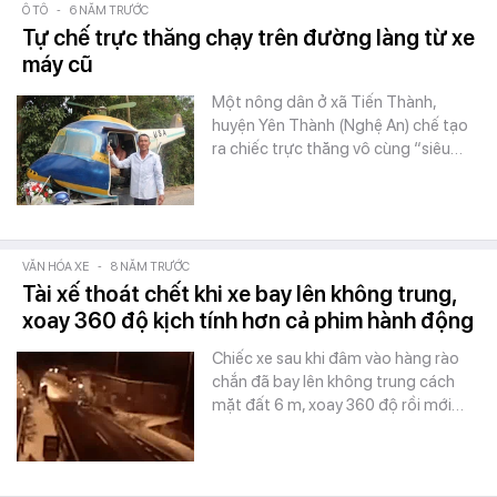
Ô TÔ
-
6 NĂM TRƯỚC
Tự chế trực thăng chạy trên đường làng từ xe
máy cũ
Một nông dân ở xã Tiến Thành,
huyện Yên Thành (Nghệ An) chế tạo
ra chiếc trực thăng vô cùng “siêu…
VĂN HÓA XE
-
8 NĂM TRƯỚC
Tài xế thoát chết khi xe bay lên không trung,
xoay 360 độ kịch tính hơn cả phim hành động
Chiếc xe sau khi đâm vào hàng rào
chắn đã bay lên không trung cách
mặt đất 6 m, xoay 360 độ rồi mới…