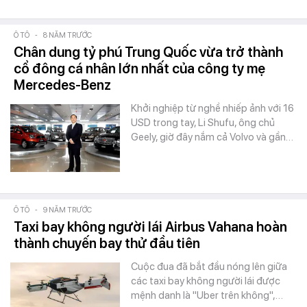
Ô TÔ
-
8 NĂM TRƯỚC
Chân dung tỷ phú Trung Quốc vừa trở thành
cổ đông cá nhân lớn nhất của công ty mẹ
Mercedes-Benz
Khởi nghiệp từ nghề nhiếp ảnh với 16
USD trong tay, Li Shufu, ông chủ
Geely, giờ đây nắm cả Volvo và gần…
Ô TÔ
-
9 NĂM TRƯỚC
Taxi bay không người lái Airbus Vahana hoàn
thành chuyến bay thử đầu tiên
Cuộc đua đã bắt đầu nóng lên giữa
các taxi bay không người lái được
mệnh danh là "Uber trên không",…