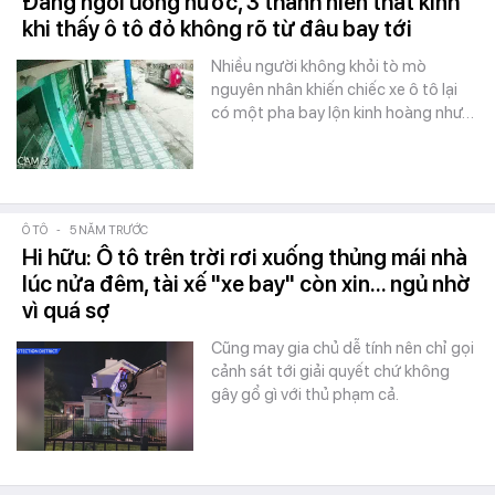
Đang ngồi uống nước, 3 thanh niên thất kinh
khi thấy ô tô đỏ không rõ từ đâu bay tới
Nhiều người không khỏi tò mò
nguyên nhân khiến chiếc xe ô tô lại
có một pha bay lộn kinh hoàng như…
Ô TÔ
-
5 NĂM TRƯỚC
Hi hữu: Ô tô trên trời rơi xuống thủng mái nhà
lúc nửa đêm, tài xế "xe bay" còn xin... ngủ nhờ
vì quá sợ
Cũng may gia chủ dễ tính nên chỉ gọi
cảnh sát tới giải quyết chứ không
gây gổ gì với thủ phạm cả.