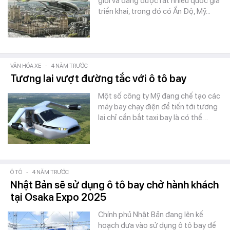
giới và đang được rất nhiều quốc gia
triển khai, trong đó có Ấn Độ, Mỹ...
VĂN HÓA XE
-
4 NĂM TRƯỚC
Tương lai vượt đường tắc với ô tô bay
Một số công ty Mỹ đang chế tạo các
máy bay chạy điện để tiến tới tương
lai chỉ cần bắt taxi bay là có thể…
Ô TÔ
-
4 NĂM TRƯỚC
Nhật Bản sẽ sử dụng ô tô bay chở hành khách
tại Osaka Expo 2025
Chính phủ Nhật Bản đang lên kế
hoạch đưa vào sử dụng ô tô bay để