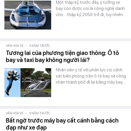
Một thập kỷ trước đây, ý tưởng xe
bay còn được coi là công nghệ dành
cho… thập kỷ 2050 trở đi, tuy nhiên…
VĂN HÓA XE
-
5 NĂM TRƯỚC
Tương lai của phương tiện giao thông: Ô tô
bay và taxi bay không người lái?
Nhân viên y tế với phản lực cơ, cảnh
sát biên phòng trên ô tô bay và công
nhân thành phố đi lại bằng máy bay…
VĂN HÓA XE
-
5 NĂM TRƯỚC
Bất ngờ trước máy bay cất cánh bằng cách
đạp như xe đạp