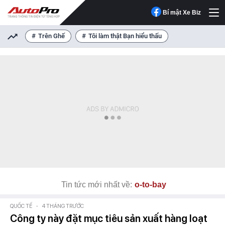
Bí mật Xe Biz
Trên Ghế
Tôi làm thật Bạn hiểu thấu
Tin tức mới nhất về:
o-to-bay
QUỐC TẾ
-
4 THÁNG TRƯỚC
Công ty này đặt mục tiêu sản xuất hàng loạt