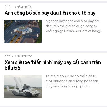
Ô TÔ
-
6 NĂM TRƯỚC
Anh công bố sân bay đầu tiên cho ô tô bay
Một sân bay dành cho ô tô bay đầu
tiên trên thế giới sẽ được công ty
khởi nghiệp Urban-Air Port và hãng…
Ô TÔ
-
6 NĂM TRƯỚC
Xem siêu xe ‘biến hình’ máy bay cất cánh trên
bầu trời
Xe thể thao AirCar có thể biến từ
một phương tiện đường bộ thành
máy bay trong vòng 3 phút.