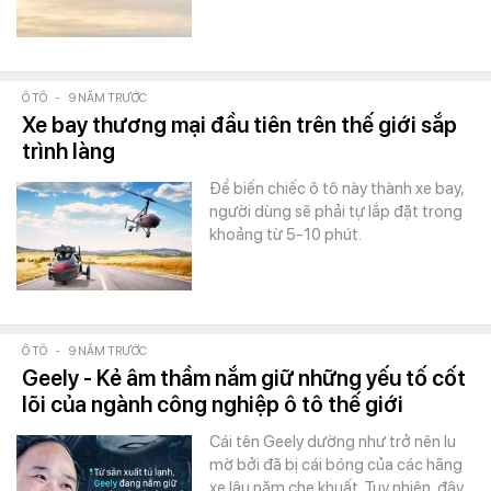
Ô TÔ
-
9 NĂM TRƯỚC
Xe bay thương mại đầu tiên trên thế giới sắp
trình làng
Để biến chiếc ô tô này thành xe bay,
người dùng sẽ phải tự lắp đặt trong
khoảng từ 5-10 phút.
Ô TÔ
-
9 NĂM TRƯỚC
Geely - Kẻ âm thầm nắm giữ những yếu tố cốt
lõi của ngành công nghiệp ô tô thế giới
Cái tên Geely dường như trở nên lu
mờ bởi đã bị cái bóng của các hãng
xe lâu năm che khuất. Tuy nhiên, đây…