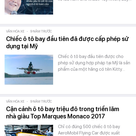
VĂN HÓA XE
-
9 NĂM TRƯỚC
Chiếc ô tô bay đầu tiên đã được cấp phép sử
dụng tại Mỹ
Chiếc ô tô bay đầu tiên được cho
phép sử dụng hợp pháp tại Mỹ là sản
phẩm của một hãng có tên Kitty…
VĂN HÓA XE
-
9 NĂM TRƯỚC
Cận cảnh ô tô bay triệu đô trong triển lãm
nhà giàu Top Marques Monaco 2017
Chỉ có đúng 500 chiếc ô tô bay
AeroMobil Flying Car được xuất