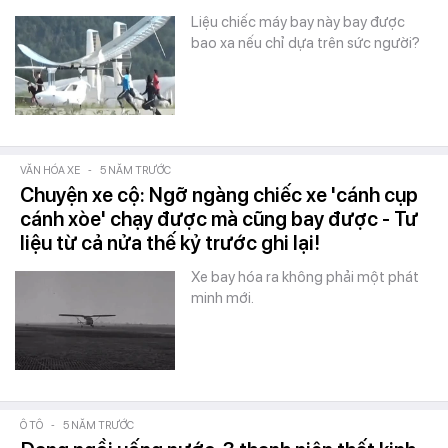
Liệu chiếc máy bay này bay được
bao xa nếu chỉ dựa trên sức người?
VĂN HÓA XE
-
5 NĂM TRƯỚC
Chuyện xe cộ: Ngỡ ngàng chiếc xe 'cánh cụp
cánh xòe' chạy được mà cũng bay được - Tư
liệu từ cả nửa thế kỷ trước ghi lại!
Xe bay hóa ra không phải một phát
minh mới.
Ô TÔ
-
5 NĂM TRƯỚC