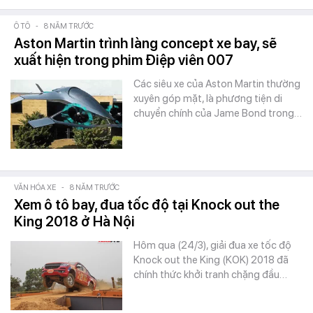
Ô TÔ
-
8 NĂM TRƯỚC
Aston Martin trình làng concept xe bay, sẽ
xuất hiện trong phim Điệp viên 007
Các siêu xe của Aston Martin thường
xuyên góp mặt, là phương tiện di
chuyển chính của Jame Bond trong…
VĂN HÓA XE
-
8 NĂM TRƯỚC
Xem ô tô bay, đua tốc độ tại Knock out the
King 2018 ở Hà Nội
Hôm qua (24/3), giải đua xe tốc độ
Knock out the King (KOK) 2018 đã
chính thức khởi tranh chặng đầu…