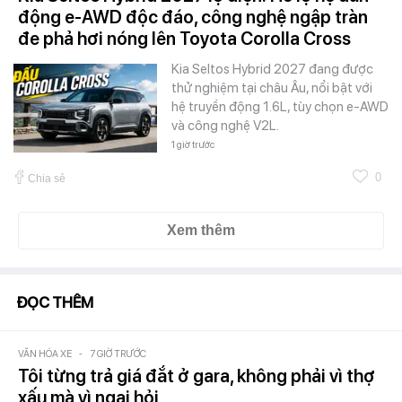
động e-AWD độc đáo, công nghệ ngập tràn
đe phả hơi nóng lên Toyota Corolla Cross
Kia Seltos Hybrid 2027 đang được
thử nghiệm tại châu Âu, nổi bật với
hệ truyền động 1.6L, tùy chọn e-AWD
và công nghệ V2L.
1 giờ trước
0
Chia sẻ
Xem thêm
ĐỌC THÊM
VĂN HÓA XE
-
7 GIỜ TRƯỚC
Tôi từng trả giá đắt ở gara, không phải vì thợ
xấu mà vì ngại hỏi