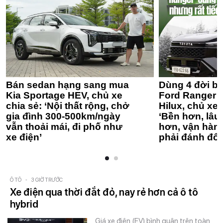
Bán sedan hạng sang mua
Dùng 4 đời bá
Kia Sportage HEV, chủ xe
Ford Ranger 
chia sẻ: ‘Nội thất rộng, chở
Hilux, chủ xe 
gia đình 300-500km/ngày
‘Bền hơn, lâu 
vẫn thoải mái, đi phố như
hơn, vận hàn
xe điện’
phải đánh đổi
Ô TÔ
-
3 GIỜ TRƯỚC
Xe điện qua thời đắt đỏ, nay rẻ hơn cả ô tô
hybrid
Giá xe điện (EV) bình quân trên toàn