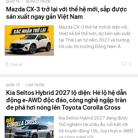
QUỐC TẾ
-
40 PHÚT TRƯỚC
Mazda CX-3 trở lại với thế hệ mới, sắp được
sản xuất ngay gần Việt Nam
Mazda CX-3 thế hệ mới lộ diện với
thiết kế bề thế hơn, dự kiến sản xuất
tại Thái Lan từ năm 2027 và hướng
tới các thị trường Đông Nam Á.
0
Chia sẻ
QUỐC TẾ
-
1 GIỜ TRƯỚC
Kia Seltos Hybrid 2027 lộ diện: Hé lộ hệ dẫn
động e-AWD độc đáo, công nghệ ngập tràn
đe phả hơi nóng lên Toyota Corolla Cross
Kia Seltos Hybrid 2027 đang được
thử nghiệm tại châu Âu, nổi bật với
hệ truyền động 1.6L, tùy chọn e-AWD
và công nghệ V2L.