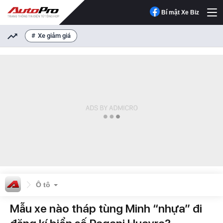
Bí mật Xe Biz
Xe giảm giá
Ô tô
Mẫu xe nào tháp tùng Minh “nhựa” đi