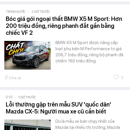
TRONG NƯỚC
-
2 GIỜ TRƯỚC
Bóc giá gói ngoại thất BMW X5 M Sport: Hơn
200 triệu đồng, riêng phanh đắt gần bằng
chiếc VF 2
BMW X5 M Sport được nâng cấp
loạt phụ kiện M Performance trị giá
206,7 triệu đồng, riêng bộ phanh đã
chiếm 160 triệu đồng.
0
Chia sẻ
Ô TÔ
-
1 GIỜ TRƯỚC
Lỗi thường gặp trên mẫu SUV 'quốc dân'
Mazda CX-5: Người mua xe cũ cần biết
Dù là mẫu xe bán chạy nhất của
Mazda tại nhiều thị trường, Mazda