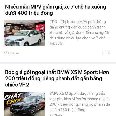
Nhiều mẫu MPV giảm giá, xe 7 chỗ hạ xuống
dưới 400 triệu đồng
TPO - Thị trường MPV phổ thông
đang chứng kiến cuộc cạnh tranh
khốc liệt về giá, đem đến cho người
tiêu dùng nhiều lựa chọn xe 7 chỗ…
3 giờ trước
0
Chia sẻ
Bóc giá gói ngoại thất BMW X5 M Sport: Hơn
200 triệu đồng, riêng phanh đắt gần bằng
chiếc VF 2
BMW X5 M Sport được nâng cấp
loạt phụ kiện M Performance trị giá
206,7 triệu đồng, riêng bộ phanh đã
chiếm 160 triệu đồng.
2 giờ trước