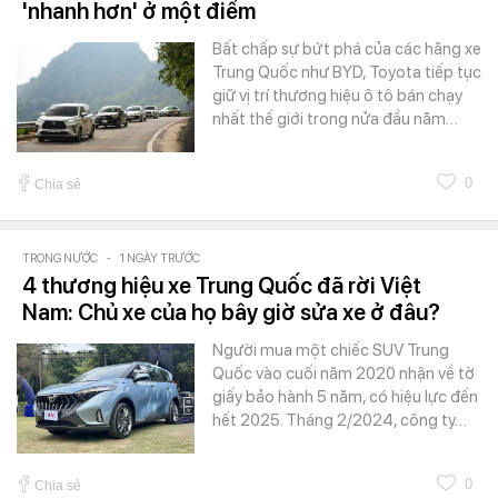
'nhanh hơn' ở một điểm
Bất chấp sự bứt phá của các hãng xe
Trung Quốc như BYD, Toyota tiếp tục
giữ vị trí thương hiệu ô tô bán chạy
nhất thế giới trong nửa đầu năm…
0
Chia sẻ
TRONG NƯỚC
-
1 NGÀY TRƯỚC
4 thương hiệu xe Trung Quốc đã rời Việt
Nam: Chủ xe của họ bây giờ sửa xe ở đâu?
Người mua một chiếc SUV Trung
Quốc vào cuối năm 2020 nhận về tờ
giấy bảo hành 5 năm, có hiệu lực đến
hết 2025. Tháng 2/2024, công ty…
0
Chia sẻ