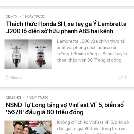
XE MÁY
-
1 NGÀY TRƯỚC
Thách thức Honda SH, xe tay ga Ý Lambretta
J200 lộ diện sở hữu phanh ABS hai kênh
Lambretta J200 vừa chính thức tái
xuất với phong cách hoài cổ ấn
tượng, hồi sinh dòng J-Series huyền
thoại thập niên 60. Trang bị động…
0
Chia sẻ
XEM CHƠI
-
1 NGÀY TRƯỚC
NSND Tự Long tặng vợ VinFast VF 5, biển số
'5678' đấu giá 80 triệu đồng
Không chỉ chiếc VinFast VF 5, biển số
đấu giá trị giá 80 triệu đồng trên xe