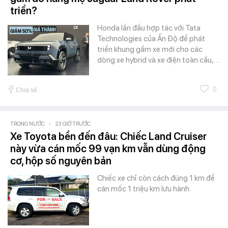
triển?
Honda lần đầu hợp tác với Tata
Technologies của Ấn Độ để phát
triển khung gầm xe mới cho các
dòng xe hybrid và xe điện toàn cầu,…
0
Chia sẻ
TRONG NƯỚC
-
23 GIỜ TRƯỚC
Xe Toyota bền đến đâu: Chiếc Land Cruiser
này vừa cán mốc 99 vạn km vẫn dùng động
cơ, hộp số nguyên bản
Chiếc xe chỉ còn cách đúng 1 km để
cán mốc 1 triệu km lưu hành.