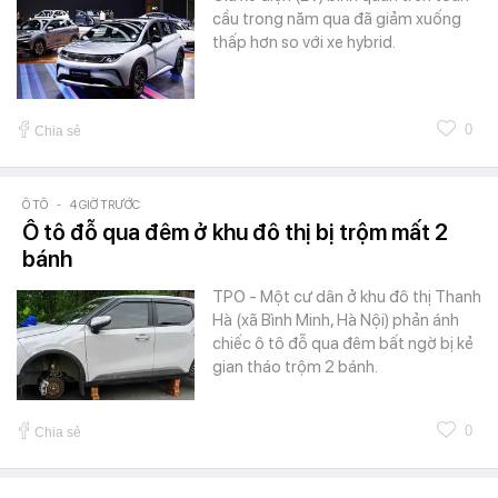
cầu trong năm qua đã giảm xuống
thấp hơn so với xe hybrid.
0
Chia sẻ
Ô TÔ
-
4 GIỜ TRƯỚC
Ô tô đỗ qua đêm ở khu đô thị bị trộm mất 2
bánh
TPO - Một cư dân ở khu đô thị Thanh
Hà (xã Bình Minh, Hà Nội) phản ánh
chiếc ô tô đỗ qua đêm bất ngờ bị kẻ
gian tháo trộm 2 bánh.
0
Chia sẻ