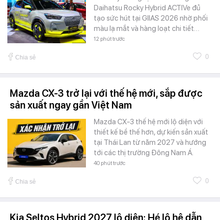
Daihatsu Rocky Hybrid ACTIVe đủ
tạo sức hút tại GIIAS 2026 nhờ phối
màu lạ mắt và hàng loạt chi tiết…
12 phút trước
0
Chia sẻ
Mazda CX-3 trở lại với thế hệ mới, sắp được
sản xuất ngay gần Việt Nam
Mazda CX-3 thế hệ mới lộ diện với
thiết kế bề thế hơn, dự kiến sản xuất
tại Thái Lan từ năm 2027 và hướng
tới các thị trường Đông Nam Á.
40 phút trước
0
Chia sẻ
Kia Seltos Hybrid 2027 lộ diện: Hé lộ hệ dẫn