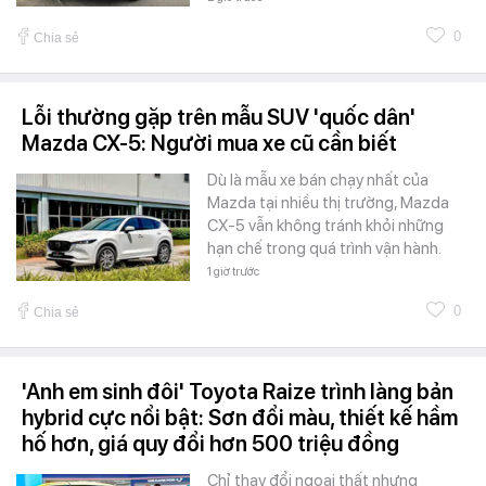
0
Chia sẻ
Lỗi thường gặp trên mẫu SUV 'quốc dân'
Mazda CX-5: Người mua xe cũ cần biết
Dù là mẫu xe bán chạy nhất của
Mazda tại nhiều thị trường, Mazda
CX-5 vẫn không tránh khỏi những
hạn chế trong quá trình vận hành.
1 giờ trước
0
Chia sẻ
'Anh em sinh đôi' Toyota Raize trình làng bản
hybrid cực nổi bật: Sơn đổi màu, thiết kế hầm
hố hơn, giá quy đổi hơn 500 triệu đồng
Chỉ thay đổi ngoại thất nhưng