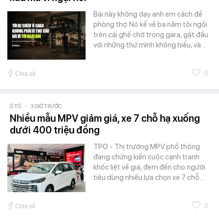
Bài này không dạy anh em cách đề
phòng thợ. Nó kể về ba năm tôi ngồi
trên cái ghế chờ trong gara, gật đầu
với những thứ mình không hiểu, và…
0
Chia sẻ
Ô TÔ
-
3 GIỜ TRƯỚC
Nhiều mẫu MPV giảm giá, xe 7 chỗ hạ xuống
dưới 400 triệu đồng
TPO - Thị trường MPV phổ thông
đang chứng kiến cuộc cạnh tranh
khốc liệt về giá, đem đến cho người
tiêu dùng nhiều lựa chọn xe 7 chỗ…
0
Chia sẻ