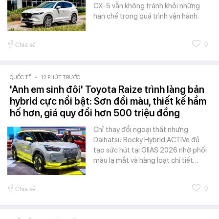
CX-5 vẫn không tránh khỏi những
hạn chế trong quá trình vận hành.
0
Chia sẻ
QUỐC TẾ
-
12 PHÚT TRƯỚC
'Anh em sinh đôi' Toyota Raize trình làng bản
hybrid cực nổi bật: Sơn đổi màu, thiết kế hầm
hố hơn, giá quy đổi hơn 500 triệu đồng
Chỉ thay đổi ngoại thất nhưng
Daihatsu Rocky Hybrid ACTIVe đủ
tạo sức hút tại GIIAS 2026 nhờ phối
màu lạ mắt và hàng loạt chi tiết…
0
Chia sẻ