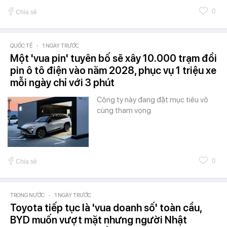
0
Chia sẻ
QUỐC TẾ
-
1 NGÀY TRƯỚC
Một 'vua pin' tuyên bố sẽ xây 10.000 trạm đổi
pin ô tô điện vào năm 2028, phục vụ 1 triệu xe
mỗi ngày chỉ với 3 phút
Công ty này đang đặt mục tiêu vô
cùng tham vọng.
0
Chia sẻ
TRONG NƯỚC
-
1 NGÀY TRƯỚC
Toyota tiếp tục là 'vua doanh số' toàn cầu,
BYD muốn vượt mặt nhưng người Nhật