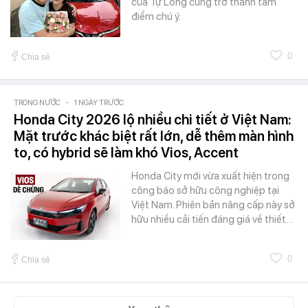
của Tự Long cũng trở thành tâm
điểm chú ý.
0
Chia sẻ
TRONG NƯỚC
-
1 NGÀY TRƯỚC
Honda City 2026 lộ nhiều chi tiết ở Việt Nam:
Mặt trước khác biệt rất lớn, dễ thêm màn hình
to, có hybrid sẽ làm khó Vios, Accent
Honda City mới vừa xuất hiện trong
công báo sở hữu công nghiệp tại
Việt Nam. Phiên bản nâng cấp này sở
hữu nhiều cải tiến đáng giá về thiết…
0
Chia sẻ