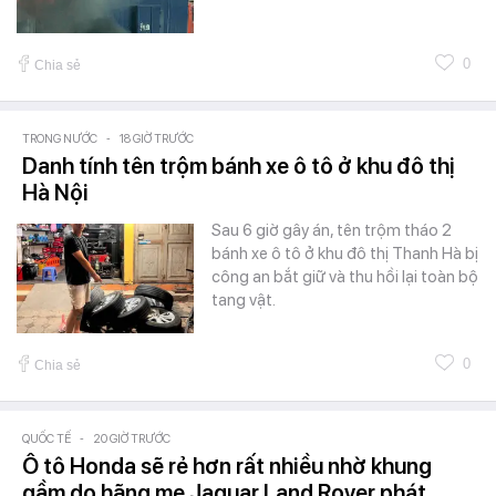
0
Chia sẻ
TRONG NƯỚC
-
18 GIỜ TRƯỚC
Danh tính tên trộm bánh xe ô tô ở khu đô thị
Hà Nội
Sau 6 giờ gây án, tên trộm tháo 2
bánh xe ô tô ở khu đô thị Thanh Hà bị
công an bắt giữ và thu hồi lại toàn bộ
tang vật.
0
Chia sẻ
QUỐC TẾ
-
20 GIỜ TRƯỚC
Ô tô Honda sẽ rẻ hơn rất nhiều nhờ khung
gầm do hãng mẹ Jaguar Land Rover phát