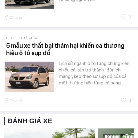
0
Chia sẻ
Ô TÔ
-
1 GIỜ TRƯỚC
5 mẫu xe thất bại thảm hại khiến cả thương
hiệu ô tô sụp đổ
Lịch sử ngành ô tô từng chứng kiến
nhiều cái tên trở thành "đòn chí
mạng", kéo theo sự sụp đổ của cả
một thương hiệu từng có hàng…
0
Chia sẻ
ĐÁNH GIÁ XE