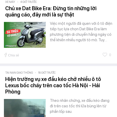
XE MÁY
-
4 GIỜ TRƯỚC
Chủ xe Dat Bike Era: Đừng tin những lời
quảng cáo, đây mới là sự thật
Việc một người đã quen với ô tô điện
tiếp tục lựa chọn Dat Bike Era làm
phương tiện di chuyển hằng ngày có
thể khiến nhiều người tò mò. Tuy…
0
Chia sẻ
TAI NẠN GIAO THÔNG
-
18 GIỜ TRƯỚC
Hiện trường vụ xe đầu kéo chở nhiều ô tô
Lexus bốc cháy trên cao tốc Hà Nội - Hải
Phòng
Theo nhân chứng, xe đầu kéo đang
đi trên cao tốc thì lửa bùng lên từ
phần lốp sau.