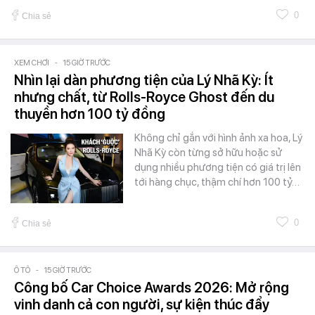
0
Chia sẻ
XEM CHƠI
-
15 GIỜ TRƯỚC
Nhìn lại dàn phương tiện của Lý Nhã Kỳ: Ít
nhưng chất, từ Rolls-Royce Ghost đến du
thuyền hơn 100 tỷ đồng
Không chỉ gắn với hình ảnh xa hoa, Lý
Nhã Kỳ còn từng sở hữu hoặc sử
dụng nhiều phương tiện có giá trị lên
tới hàng chục, thậm chí hơn 100 tỷ…
0
Chia sẻ
Ô TÔ
-
15 GIỜ TRƯỚC
Công bố Car Choice Awards 2026: Mở rộng
vinh danh cả con người, sự kiện thúc đẩy