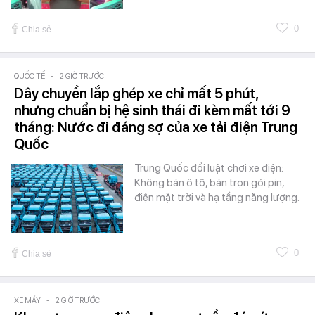
0
Chia sẻ
QUỐC TẾ
-
2 GIỜ TRƯỚC
Dây chuyền lắp ghép xe chỉ mất 5 phút,
nhưng chuẩn bị hệ sinh thái đi kèm mất tới 9
tháng: Nước đi đáng sợ của xe tải điện Trung
Quốc
Trung Quốc đổi luật chơi xe điện:
Không bán ô tô, bán trọn gói pin,
điện mặt trời và hạ tầng năng lượng.
0
Chia sẻ
XE MÁY
-
2 GIỜ TRƯỚC