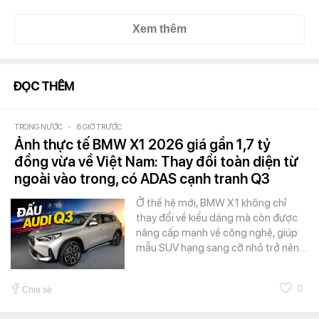
Xem thêm
ĐỌC THÊM
TRONG NƯỚC
-
6 GIỜ TRƯỚC
Ảnh thực tế BMW X1 2026 giá gần 1,7 tỷ
đồng vừa về Việt Nam: Thay đổi toàn diện từ
ngoài vào trong, có ADAS cạnh tranh Q3
Ở thế hệ mới, BMW X1 không chỉ
thay đổi về kiểu dáng mà còn được
nâng cấp mạnh về công nghệ, giúp
mẫu SUV hạng sang cỡ nhỏ trở nên…
0
Chia sẻ