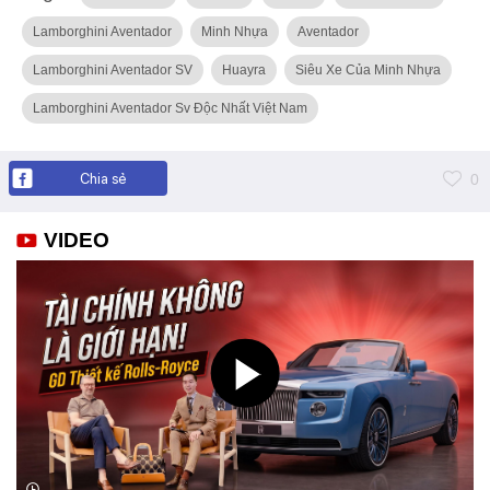
Lamborghini Aventador
Minh Nhựa
Aventador
Lamborghini Aventador SV
Huayra
Siêu Xe Của Minh Nhựa
Lamborghini Aventador Sv Độc Nhất Việt Nam
Chia sẻ
0
VIDEO