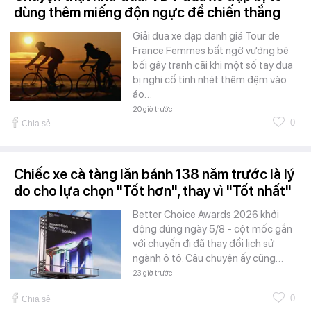
dùng thêm miếng độn ngực để chiến thắng
Giải đua xe đạp danh giá Tour de
France Femmes bất ngờ vướng bê
bối gây tranh cãi khi một số tay đua
bị nghi cố tình nhét thêm đệm vào
áo…
20 giờ trước
0
Chia sẻ
Chiếc xe cà tàng lăn bánh 138 năm trước là lý
do cho lựa chọn "Tốt hơn", thay vì "Tốt nhất"
Better Choice Awards 2026 khởi
động đúng ngày 5/8 - cột mốc gắn
với chuyến đi đã thay đổi lịch sử
ngành ô tô. Câu chuyện ấy cũng…
23 giờ trước
0
Chia sẻ