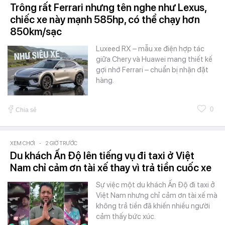
Trông rất Ferrari nhưng tên nghe như Lexus,
chiếc xe này mạnh 585hp, có thể chạy hơn
850km/sạc
Luxeed RX – mẫu xe điện hợp tác
giữa Chery và Huawei mang thiết kế
gợi nhớ Ferrari – chuẩn bị nhận đặt
hàng.
0
Chia sẻ
XEM CHƠI
-
2 GIỜ TRƯỚC
Du khách Ấn Độ lên tiếng vụ đi taxi ở Việt
Nam chỉ cảm ơn tài xế thay vì trả tiền cuốc xe
Sự việc một du khách Ấn Độ đi taxi ở
Việt Nam nhưng chỉ cảm ơn tài xế mà
không trả tiền đã khiến nhiều người
cảm thấy bức xúc.