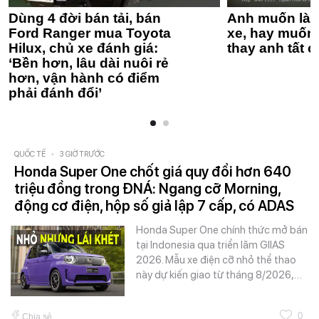
Dùng 4 đời bán tải, bán
Anh muốn làm
Ford Ranger mua Toyota
xe, hay muốn 
Hilux, chủ xe đánh giá:
thay anh tất c
‘Bền hơn, lâu dài nuôi rẻ
hơn, vận hành có điểm
phải đánh đổi’
QUỐC TẾ
-
3 GIỜ TRƯỚC
Honda Super One chốt giá quy đổi hơn 640
triệu đồng trong ĐNÁ: Ngang cỡ Morning,
động cơ điện, hộp số giả lập 7 cấp, có ADAS
Honda Super One chính thức mở bán
tại Indonesia qua triển lãm GIIAS
2026. Mẫu xe điện cỡ nhỏ thể thao
này dự kiến giao từ tháng 8/2026,…
0
Chia sẻ