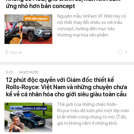
ứng nhỏ hơn bản concept
Nguyên mẫu VinFast VF Wild này có
nội thất thay đổi nhiều so với mẫu
concept, hướng đến mục tiêu
thương mại hóa sản phẩm.
0
Chia sẻ
Ô TÔ
-
14 GIỜ TRƯỚC
12 phút độc quyền với Giám đốc thiết kế
Rolls-Royce: Việt Nam và những chuyện chưa
kể về cá nhân hóa cho giới siêu giàu toàn cầu
Thế giới của những chiếc Rolls-
Royce triệu đô luôn phủ một lớp màn
bí ẩn khiến công chúng tò mò. Ở đó,
giá trị không nằm ở những khối…