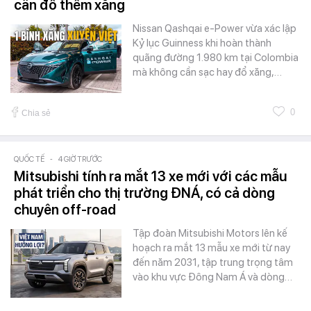
cần đổ thêm xăng
Nissan Qashqai e-Power vừa xác lập
Kỷ lục Guinness khi hoàn thành
quãng đường 1.980 km tại Colombia
mà không cần sạc hay đổ xăng,…
0
Chia sẻ
QUỐC TẾ
-
4 GIỜ TRƯỚC
Mitsubishi tính ra mắt 13 xe mới với các mẫu
phát triển cho thị trường ĐNÁ, có cả dòng
chuyên off-road
Tập đoàn Mitsubishi Motors lên kế
hoạch ra mắt 13 mẫu xe mới từ nay
đến năm 2031, tập trung trọng tâm
vào khu vực Đông Nam Á và dòng…