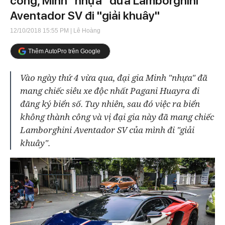
công, Minh "nhựa" đưa Lamborghini
Aventador SV đi "giải khuây"
12/10/2018 15:55 PM
| Lê Hoàng
Thêm AutoPro trên Google
Vào ngày thứ 4 vừa qua, đại gia Minh "nhựa" đã
mang chiếc siêu xe độc nhất Pagani Huayra đi
đăng ký biển số. Tuy nhiên, sau đó việc ra biển
không thành công và vị đại gia này đã mang chiếc
Lamborghini Aventador SV của mình đi "giải
khuây".