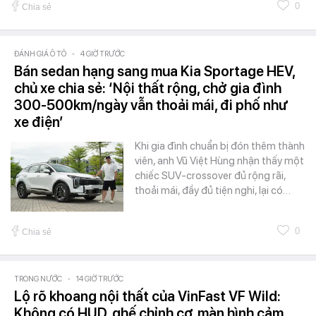
0
Chia sẻ
ĐÁNH GIÁ Ô TÔ
-
4 GIỜ TRƯỚC
Bán sedan hạng sang mua Kia Sportage HEV,
chủ xe chia sẻ: ‘Nội thất rộng, chở gia đình
300-500km/ngày vẫn thoải mái, đi phố như
xe điện’
Khi gia đình chuẩn bị đón thêm thành
viên, anh Vũ Việt Hùng nhận thấy một
chiếc SUV-crossover đủ rộng rãi,
thoải mái, đầy đủ tiện nghi, lại có…
0
Chia sẻ
TRONG NƯỚC
-
14 GIỜ TRƯỚC
Lộ rõ khoang nội thất của VinFast VF Wild:
Không có HUD, ghế chỉnh cơ, màn hình cảm