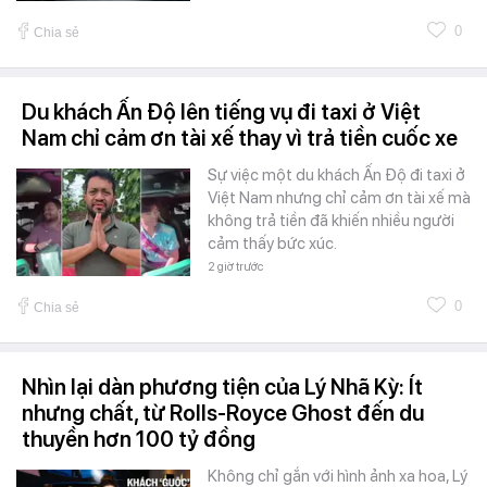
0
Chia sẻ
Du khách Ấn Độ lên tiếng vụ đi taxi ở Việt
Nam chỉ cảm ơn tài xế thay vì trả tiền cuốc xe
Sự việc một du khách Ấn Độ đi taxi ở
Việt Nam nhưng chỉ cảm ơn tài xế mà
không trả tiền đã khiến nhiều người
cảm thấy bức xúc.
2 giờ trước
0
Chia sẻ
Nhìn lại dàn phương tiện của Lý Nhã Kỳ: Ít
nhưng chất, từ Rolls-Royce Ghost đến du
thuyền hơn 100 tỷ đồng
Không chỉ gắn với hình ảnh xa hoa, Lý