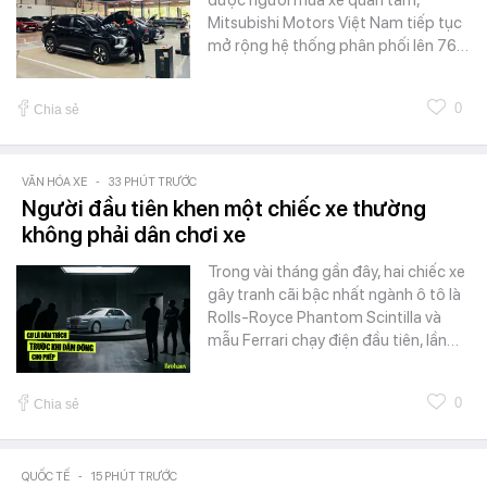
Mitsubishi Motors Việt Nam tiếp tục
mở rộng hệ thống phân phối lên 76…
0
Chia sẻ
VĂN HÓA XE
-
33 PHÚT TRƯỚC
Người đầu tiên khen một chiếc xe thường
không phải dân chơi xe
Trong vài tháng gần đây, hai chiếc xe
gây tranh cãi bậc nhất ngành ô tô là
Rolls-Royce Phantom Scintilla và
mẫu Ferrari chạy điện đầu tiên, lần…
0
Chia sẻ
QUỐC TẾ
-
15 PHÚT TRƯỚC