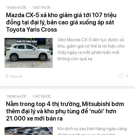
TRONG NƯỚC
-
1 GIỜ TRƯỚC
Mazda CX-5 xả kho giảm giá tới 107 triệu
đồng tại đại lý, bản cao giá xuống áp sát
Toyota Yaris Cross
Việc Mazda CX-5 liên tục được xả
kho, giảm giá có thể là tín hiệu cho
thấy ngày ra mắt phiên bản mới
không còn quá xa.
0
Chia sẻ
TRONG NƯỚC
-
1 GIỜ TRƯỚC
Nằm trong top 4 thị trường, Mitsubishi bơm
thêm đại lý và kho phụ tùng để ‘nuôi’ hơn
21.000 xe mới bán ra
Khi dịch vụ sau bán hàng ngày càng
được người mua xe quan tâm,