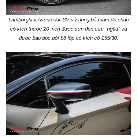
Lamborghini Aventador SV sử dụng bộ mâm đa chấu
có kích thước 20 inch được sơn đen cực "ngầu" và
được bao bọc bởi bộ lốp có kích cỡ 255/30.