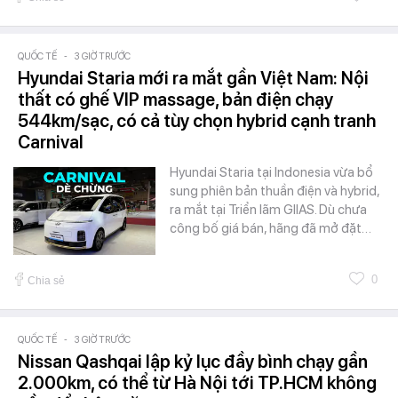
QUỐC TẾ
-
3 GIỜ TRƯỚC
Hyundai Staria mới ra mắt gần Việt Nam: Nội
thất có ghế VIP massage, bản điện chạy
544km/sạc, có cả tùy chọn hybrid cạnh tranh
Carnival
Hyundai Staria tại Indonesia vừa bổ
sung phiên bản thuần điện và hybrid,
ra mắt tại Triển lãm GIIAS. Dù chưa
công bố giá bán, hãng đã mở đặt…
0
Chia sẻ
QUỐC TẾ
-
3 GIỜ TRƯỚC
Nissan Qashqai lập kỷ lục đầy bình chạy gần
2.000km, có thể từ Hà Nội tới TP.HCM không