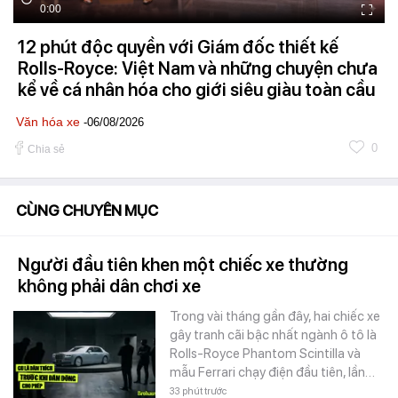
0:00
12 phút độc quyền với Giám đốc thiết kế
Rolls-Royce: Việt Nam và những chuyện chưa
kể về cá nhân hóa cho giới siêu giàu toàn cầu
Văn hóa xe
-06/08/2026
0
Chia sẻ
CÙNG CHUYÊN MỤC
Người đầu tiên khen một chiếc xe thường
không phải dân chơi xe
Trong vài tháng gần đây, hai chiếc xe
gây tranh cãi bậc nhất ngành ô tô là
Rolls-Royce Phantom Scintilla và
mẫu Ferrari chạy điện đầu tiên, lần…
33 phút trước