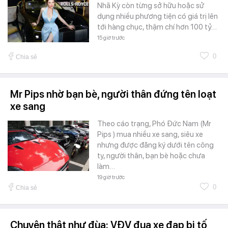
Nhã Kỳ còn từng sở hữu hoặc sử
dụng nhiều phương tiện có giá trị lên
tới hàng chục, thậm chí hơn 100 tỷ…
15 giờ trước
0
Chia sẻ
Mr Pips nhờ bạn bè, người thân đứng tên loạt
xe sang
Theo cáo trạng, Phó Đức Nam (Mr
Pips ) mua nhiều xe sang, siêu xe
nhưng được đăng ký dưới tên công
ty, người thân, bạn bè hoặc chưa
làm…
19 giờ trước
0
Chia sẻ
Chuyện thật như đùa: VĐV đua xe đạp bị tố