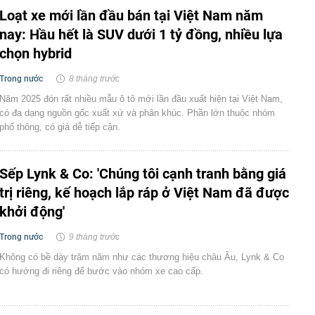
Loạt xe mới lần đầu bán tại Việt Nam năm
nay: Hầu hết là SUV dưới 1 tỷ đồng, nhiều lựa
chọn hybrid
Trong nước
8 tháng trước
Năm 2025 đón rất nhiều mẫu ô tô mới lần đầu xuất hiện tại Việt Nam,
có đa dạng nguồn gốc xuất xứ và phân khúc. Phần lớn thuộc nhóm
phổ thông, có giá dễ tiếp cận.
Sếp Lynk & Co: 'Chúng tôi cạnh tranh bằng giá
trị riêng, kế hoạch lắp ráp ở Việt Nam đã được
khởi động'
Trong nước
9 tháng trước
Không có bề dày trăm năm như các thương hiệu châu Âu, Lynk & Co
có hướng đi riêng để bước vào nhóm xe cao cấp.