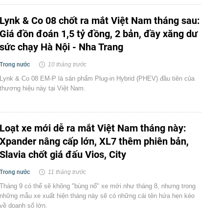
Lynk & Co 08 chốt ra mắt Việt Nam tháng sau:
Giá đồn đoán 1,5 tỷ đồng, 2 bản, đầy xăng dư
sức chạy Hà Nội - Nha Trang
Trong nước
10 tháng trước
Lynk & Co 08 EM-P là sản phẩm Plug-in Hybrid (PHEV) đầu tiên của
thương hiệu này tại Việt Nam.
Loạt xe mới dễ ra mắt Việt Nam tháng này:
Xpander nâng cấp lớn, XL7 thêm phiên bản,
Slavia chốt giá đấu Vios, City
Trong nước
11 tháng trước
Tháng 9 có thể sẽ không "bùng nổ" xe mới như tháng 8, nhưng trong
những mẫu xe xuất hiện tháng này sẽ có những cái tên hứa hẹn kéo
về doanh số lớn.