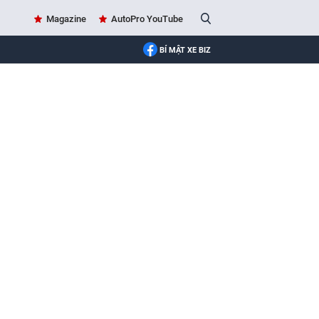
Magazine
AutoPro YouTube
BÍ MẬT XE BIZ