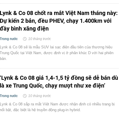
Lynk & Co 08 chốt ra mắt Việt Nam tháng này:
Dự kiến 2 bản, đều PHEV, chạy 1.400km với
đầy bình xăng điện
Trong nước
10 tháng trước
Lynk & Co 08 sẽ là mẫu SUV lai sạc điện đầu tiên của thương hiệu
Trung Quốc tại Việt Nam, được định vị ở phân khúc D với hai phiên
bản.
‘Lynk & Co 08 giá 1,4-1,5 tỷ đồng sẽ dễ bán dù
là xe Trung Quốc, chạy mượt như xe điện’
Trong nước
10 tháng trước
Lynk & Co 08 sắp ra mắt Việt Nam được nhận định có nhiều trang bị
nổi bật, đặc biệt là hệ truyền động plug-in hybrid.