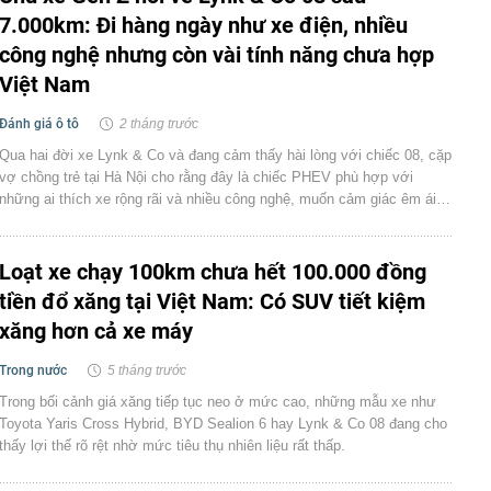
7.000km: Đi hàng ngày như xe điện, nhiều
công nghệ nhưng còn vài tính năng chưa hợp
Việt Nam
Đánh giá ô tô
2 tháng trước
Qua hai đời xe Lynk & Co và đang cảm thấy hài lòng với chiếc 08, cặp
vợ chồng trẻ tại Hà Nội cho rằng đây là chiếc PHEV phù hợp với
những ai thích xe rộng rãi và nhiều công nghệ, muốn cảm giác êm ái…
Loạt xe chạy 100km chưa hết 100.000 đồng
tiền đổ xăng tại Việt Nam: Có SUV tiết kiệm
xăng hơn cả xe máy
Trong nước
5 tháng trước
Trong bối cảnh giá xăng tiếp tục neo ở mức cao, những mẫu xe như
Toyota Yaris Cross Hybrid, BYD Sealion 6 hay Lynk & Co 08 đang cho
thấy lợi thế rõ rệt nhờ mức tiêu thụ nhiên liệu rất thấp.