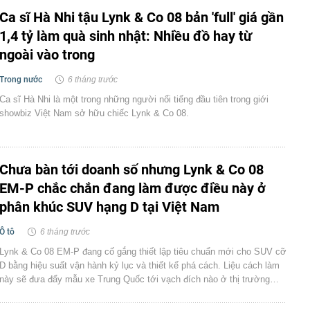
Ca sĩ Hà Nhi tậu Lynk & Co 08 bản 'full' giá gần
1,4 tỷ làm quà sinh nhật: Nhiều đồ hay từ
ngoài vào trong
Trong nước
6 tháng trước
Ca sĩ Hà Nhi là một trong những người nổi tiếng đầu tiên trong giới
showbiz Việt Nam sở hữu chiếc Lynk & Co 08.
Chưa bàn tới doanh số nhưng Lynk & Co 08
EM-P chắc chắn đang làm được điều này ở
phân khúc SUV hạng D tại Việt Nam
Ô tô
6 tháng trước
Lynk & Co 08 EM-P đang cố gắng thiết lập tiêu chuẩn mới cho SUV cỡ
D bằng hiệu suất vận hành kỷ lục và thiết kế phá cách. Liệu cách làm
này sẽ đưa đẩy mẫu xe Trung Quốc tới vạch đích nào ở thị trường…