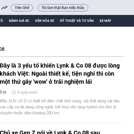
Trên Ghế
Tôi làm thật Bạn hiểu thấu
TÔ
ĐÁNH GIÁ XE
VĂN HÓA XE
KỸ THUẬT VÀ TƯ VẤN
XE MÁY
08
Đây là 3 yếu tố khiến Lynk & Co 08 được lòng
khách Việt: Ngoài thiết kế, tiện nghi thì còn
một thứ gây 'wow' ở trải nghiệm lái
Ô tô
4 ngày trước
Mẫu SUV cỡ D có thiết kế đậm chất thời trang, nội thất dùng vật liệu
cao cấp và đa dạng công nghệ, kết hợp nền tảng hybrid cho tầm di
chuyển thuần điện khoảng 200 km.
Chủ xe Gen Z nói về Lynk & Co 08 sau