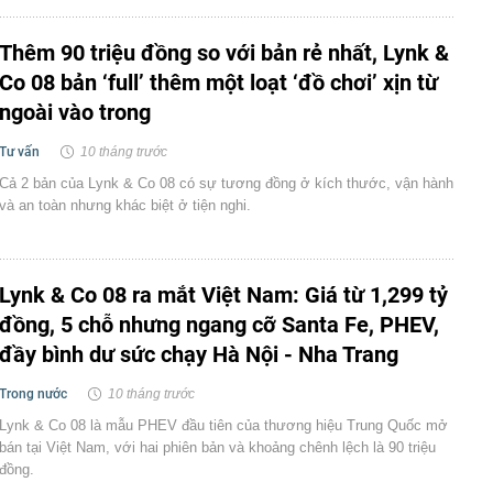
Thêm 90 triệu đồng so với bản rẻ nhất, Lynk &
Co 08 bản ‘full’ thêm một loạt ‘đồ chơi’ xịn từ
ngoài vào trong
Tư vấn
10 tháng trước
Cả 2 bản của Lynk & Co 08 có sự tương đồng ở kích thước, vận hành
và an toàn nhưng khác biệt ở tiện nghi.
Lynk & Co 08 ra mắt Việt Nam: Giá từ 1,299 tỷ
đồng, 5 chỗ nhưng ngang cỡ Santa Fe, PHEV,
đầy bình dư sức chạy Hà Nội - Nha Trang
Trong nước
10 tháng trước
Lynk & Co 08 là mẫu PHEV đầu tiên của thương hiệu Trung Quốc mở
bán tại Việt Nam, với hai phiên bản và khoảng chênh lệch là 90 triệu
đồng.