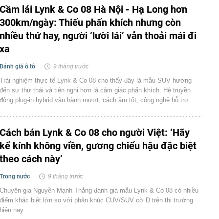
Cầm lái Lynk & Co 08 Hà Nội - Hạ Long hơn
300km/ngày: Thiếu phấn khích nhưng còn
nhiều thứ hay, người ‘lười lái’ vẫn thoải mái đi
xa
Đánh giá ô tô
9 tháng trước
Trải nghiệm thực tế Lynk & Co 08 cho thấy đây là mẫu SUV hướng
đến sự thư thái và tiện nghi hơn là cảm giác phấn khích. Hệ truyền
động plug-in hybrid vận hành mượt, cách âm tốt, công nghệ hỗ trợ…
Cách bán Lynk & Co 08 cho người Việt: ‘Hãy
kể kính không viền, gương chiếu hậu đặc biệt
theo cách này’
Trong nước
9 tháng trước
Chuyên gia Nguyễn Mạnh Thắng đánh giá mẫu Lynk & Co 08 có nhiều
điểm khác biệt lớn so với phân khúc CUV/SUV cỡ D trên thị trường
hiện nay.