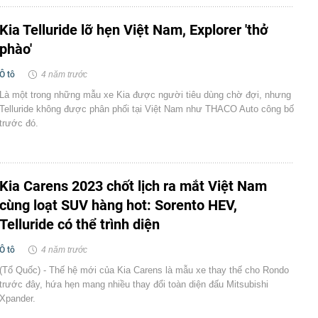
Kia Telluride lỡ hẹn Việt Nam, Explorer 'thở
phào'
Ô tô
4 năm trước
Là một trong những mẫu xe Kia được người tiêu dùng chờ đợi, nhưng
Telluride không được phân phối tại Việt Nam như THACO Auto công bố
trước đó.
Kia Carens 2023 chốt lịch ra mắt Việt Nam
cùng loạt SUV hàng hot: Sorento HEV,
Telluride có thể trình diện
Ô tô
4 năm trước
(Tổ Quốc) - Thế hệ mới của Kia Carens là mẫu xe thay thế cho Rondo
trước đây, hứa hẹn mang nhiều thay đổi toàn diện đấu Mitsubishi
Xpander.