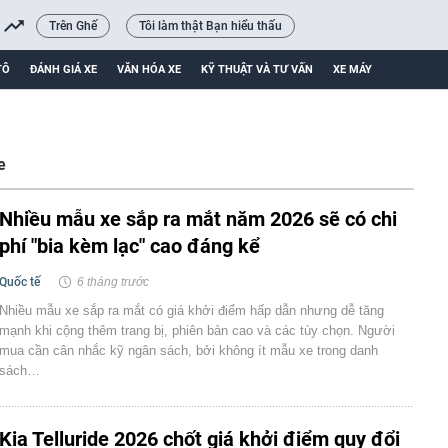
Trên Ghế
Tôi làm thật Bạn hiểu thấu
TÔ
ĐÁNH GIÁ XE
VĂN HÓA XE
KỸ THUẬT VÀ TƯ VẤN
XE MÁY
e
Nhiều mẫu xe sắp ra mắt năm 2026 sẽ có chi
phí "bia kèm lạc" cao đáng kể
Quốc tế
6 tháng trước
Nhiều mẫu xe sắp ra mắt có giá khởi điểm hấp dẫn nhưng dễ tăng
mạnh khi cộng thêm trang bị, phiên bản cao và các tùy chọn. Người
mua cần cân nhắc kỹ ngân sách, bởi không ít mẫu xe trong danh
sách…
Kia Telluride 2026 chốt giá khởi điểm quy đổi