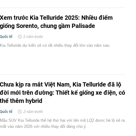
Xem trước Kia Telluride 2025: Nhiều điểm
giống Sorento, chung gầm Palisade
Quốc tế
2 năm trước
Kia Telluride dự kiến sẽ có rất nhiều thay đổi lớn vào năm sau.
Chưa kịp ra mắt Việt Nam, Kia Telluride đã lộ
đời mới trên đường: Thiết kế giống xe điện, có
thể thêm hybrid
Quốc tế
2 năm trước
Mẫu SUV Kia Telluride thế hệ thứ hai với tên mã LQ2 được hé lộ sẽ ra
mắt vào năm 2026 với nhiều thay đổi đáng chú ý.