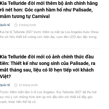
Kia Telluride đời mới thêm bộ ảnh chính hãng
rõ nét hơn: Góc cạnh hầm hố như Palisade,
mâm tương tự Carnival
Quốc tế
9 tháng trước
Kia hé lộ Telluride 2027 trước thềm ra mắt tại Los Angeles Auto Show.
Xe sở hữu thiết kế vuông vức hiện đại, cụm đèn LED dọc đặc trưng.
Kia Telluride đời mới có ảnh chính thức đầu
tiên: Thiết kế như song sinh của Palisade, ra
mắt tháng sau, liệu có lỡ hẹn tiếp với khách
Việt?
Quốc tế
10 tháng trước
Trước thềm triển lãm ô tô Los Angeles, Kia Telluride 2027 đã thu hút
sự chú ý với những hình ảnh úp mở đầu tiên với thiết kế đầy góc
cạnh, khác hẳn thế hệ cũ.