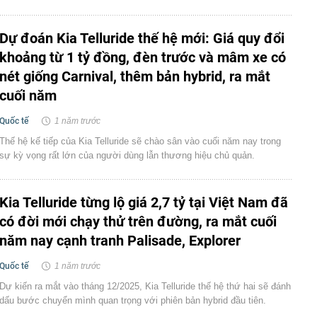
Dự đoán Kia Telluride thế hệ mới: Giá quy đổi
khoảng từ 1 tỷ đồng, đèn trước và mâm xe có
nét giống Carnival, thêm bản hybrid, ra mắt
cuối năm
Quốc tế
1 năm trước
Thế hệ kế tiếp của Kia Telluride sẽ chào sân vào cuối năm nay trong
sự kỳ vọng rất lớn của người dùng lẫn thương hiệu chủ quản.
Kia Telluride từng lộ giá 2,7 tỷ tại Việt Nam đã
có đời mới chạy thử trên đường, ra mắt cuối
năm nay cạnh tranh Palisade, Explorer
Quốc tế
1 năm trước
Dự kiến ra mắt vào tháng 12/2025, Kia Telluride thế hệ thứ hai sẽ đánh
dấu bước chuyển mình quan trọng với phiên bản hybrid đầu tiên.