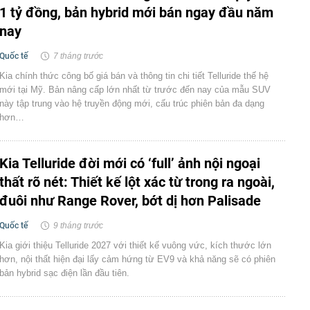
1 tỷ đồng, bản hybrid mới bán ngay đầu năm
nay
Quốc tế
7 tháng trước
Kia chính thức công bố giá bán và thông tin chi tiết Telluride thế hệ
mới tại Mỹ. Bản nâng cấp lớn nhất từ trước đến nay của mẫu SUV
này tập trung vào hệ truyền động mới, cấu trúc phiên bản đa dạng
hơn…
Kia Telluride đời mới có ‘full’ ảnh nội ngoại
thất rõ nét: Thiết kế lột xác từ trong ra ngoài,
đuôi như Range Rover, bớt dị hơn Palisade
Quốc tế
9 tháng trước
Kia giới thiệu Telluride 2027 với thiết kế vuông vức, kích thước lớn
hơn, nội thất hiện đại lấy cảm hứng từ EV9 và khả năng sẽ có phiên
bản hybrid sạc điện lần đầu tiên.