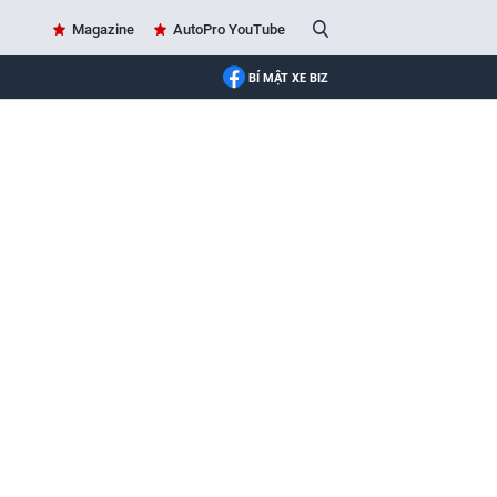
Magazine
AutoPro YouTube
BÍ MẬT XE BIZ