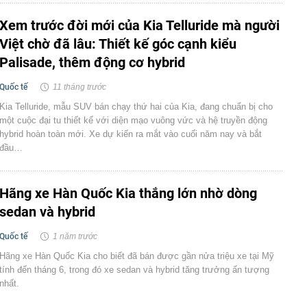
Xem trước đời mới của Kia Telluride mà người
Việt chờ đã lâu: Thiết kế góc cạnh kiểu
Palisade, thêm động cơ hybrid
Quốc tế
11 tháng trước
Kia Telluride, mẫu SUV bán chạy thứ hai của Kia, đang chuẩn bị cho
một cuộc đại tu thiết kế với diện mạo vuông vức và hệ truyền động
hybrid hoàn toàn mới. Xe dự kiến ra mắt vào cuối năm nay và bắt
đầu…
Hãng xe Hàn Quốc Kia thắng lớn nhờ dòng
sedan và hybrid
Quốc tế
1 năm trước
Hãng xe Hàn Quốc Kia cho biết đã bán được gần nửa triệu xe tại Mỹ
tính đến tháng 6, trong đó xe sedan và hybrid tăng trưởng ấn tượng
nhất.