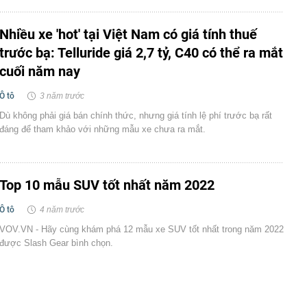
Nhiều xe 'hot' tại Việt Nam có giá tính thuế
trước bạ: Telluride giá 2,7 tỷ, C40 có thể ra mắt
cuối năm nay
Ô tô
3 năm trước
Dù không phải giá bán chính thức, nhưng giá tính lệ phí trước bạ rất
đáng để tham khảo với những mẫu xe chưa ra mắt.
Top 10 mẫu SUV tốt nhất năm 2022
Ô tô
4 năm trước
VOV.VN - Hãy cùng khám phá 12 mẫu xe SUV tốt nhất trong năm 2022
được Slash Gear bình chọn.