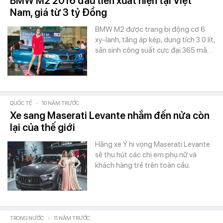
BMW M2 2016 đầu tiên xuất hiện tại Việt
Nam, giá từ 3 tỷ Đồng
BMW M2 được trang bị động cơ 6
xy-lanh, tăng áp kép, dung tích 3.0 lít,
sản sinh công suất cực đại 365 mã…
QUỐC TẾ
-
10 NĂM TRƯỚC
Xe sang Maserati Levante nhắm đến nửa còn
lại của thế giới
Hãng xe Ý hi vọng Maserati Levante
sẽ thu hút các chị em phụ nữ và
khách hàng trẻ trên toàn cầu.
TRONG NƯỚC
-
11 NĂM TRƯỚC