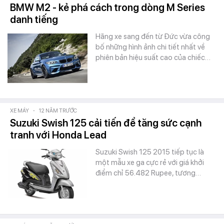
BMW M2 - kẻ phá cách trong dòng M Series
danh tiếng
Hãng xe sang đến từ Đức vừa công
bố những hình ảnh chi tiết nhất về
phiên bản hiệu suất cao của chiếc…
XE MÁY
-
12 NĂM TRƯỚC
Suzuki Swish 125 cải tiến để tăng sức cạnh
tranh với Honda Lead
Suzuki Swish 125 2015 tiếp tục là
một mẫu xe ga cực rẻ với giá khởi
điểm chỉ 56.482 Rupee, tương…