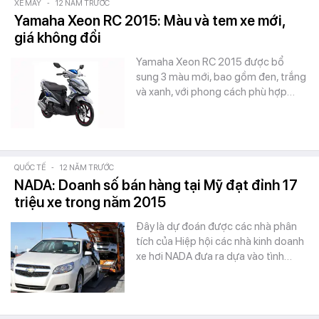
XE MÁY
-
12 NĂM TRƯỚC
Yamaha Xeon RC 2015: Màu và tem xe mới,
giá không đổi
Yamaha Xeon RC 2015 được bổ
sung 3 màu mới, bao gồm đen, trắng
và xanh, với phong cách phù hợp…
QUỐC TẾ
-
12 NĂM TRƯỚC
NADA: Doanh số bán hàng tại Mỹ đạt đỉnh 17
triệu xe trong năm 2015
Đây là dự đoán được các nhà phân
tích của Hiệp hội các nhà kinh doanh
xe hơi NADA đưa ra dựa vào tình…