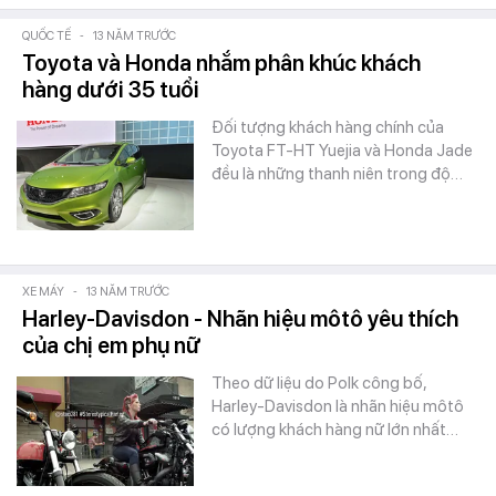
QUỐC TẾ
-
13 NĂM TRƯỚC
Toyota và Honda nhắm phân khúc khách
hàng dưới 35 tuổi
Đối tượng khách hàng chính của
Toyota FT-HT Yuejia và Honda Jade
đều là những thanh niên trong độ…
XE MÁY
-
13 NĂM TRƯỚC
Harley-Davisdon - Nhãn hiệu môtô yêu thích
của chị em phụ nữ
Theo dữ liệu do Polk công bố,
Harley-Davisdon là nhãn hiệu môtô
có lượng khách hàng nữ lớn nhất…