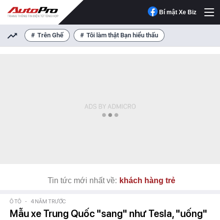
Bí mật Xe Biz
Trên Ghế
Tôi làm thật Bạn hiểu thấu
Tin tức mới nhất về:
khách hàng trẻ
Ô TÔ
-
4 NĂM TRƯỚC
Mẫu xe Trung Quốc "sang" như Tesla, "uống"