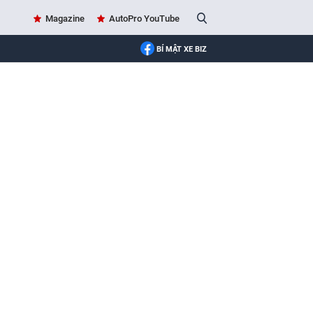
Magazine
AutoPro YouTube
BÍ MẬT XE BIZ