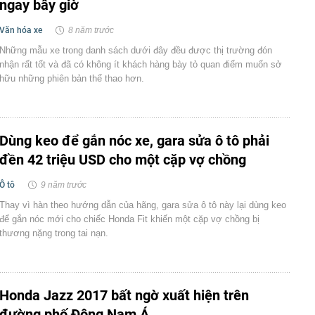
ngay bây giờ
Văn hóa xe
8 năm trước
Những mẫu xe trong danh sách dưới đây đều được thị trường đón
nhận rất tốt và đã có không ít khách hàng bày tỏ quan điểm muốn sở
hữu những phiên bản thể thao hơn.
Dùng keo để gắn nóc xe, gara sửa ô tô phải
đền 42 triệu USD cho một cặp vợ chồng
Ô tô
9 năm trước
Thay vì hàn theo hướng dẫn của hãng, gara sửa ô tô này lại dùng keo
để gắn nóc mới cho chiếc Honda Fit khiến một cặp vợ chồng bị
thương nặng trong tai nạn.
Honda Jazz 2017 bất ngờ xuất hiện trên
đường phố Đông Nam Á