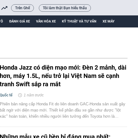
Trên Ghế
Tôi làm thật Bạn hiểu thấu
TÔ
ĐÁNH GIÁ XE
VĂN HÓA XE
KỸ THUẬT VÀ TƯ VẤN
XE MÁY
Honda Jazz có diện mạo mới: Đèn 2 mảnh, dài
hơn, máy 1.5L, nếu trở lại Việt Nam sẽ cạnh
tranh Swift sắp ra mắt
Quốc tế
1 năm trước
Phiên bản nâng cấp Honda Fit do liên doanh GAC-Honda sản xuất gây
bất ngờ với diện mạo mới. Thiết kế phần đầu xe gần như được "lột
xác" hoàn toàn, khiến nhiều người liên tưởng đến Toyota hơn là…
Những mẫu xe cũ bền bỉ đáng mua nhất: