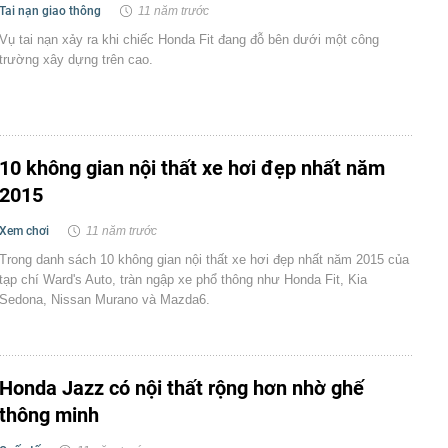
Tai nạn giao thông
11 năm trước
Vụ tai nạn xảy ra khi chiếc Honda Fit đang đỗ bên dưới một công
trường xây dựng trên cao.
10 không gian nội thất xe hơi đẹp nhất năm
2015
Xem chơi
11 năm trước
Trong danh sách 10 không gian nội thất xe hơi đẹp nhất năm 2015 của
tạp chí Ward's Auto, tràn ngập xe phổ thông như Honda Fit, Kia
Sedona, Nissan Murano và Mazda6.
Honda Jazz có nội thất rộng hơn nhờ ghế
thông minh