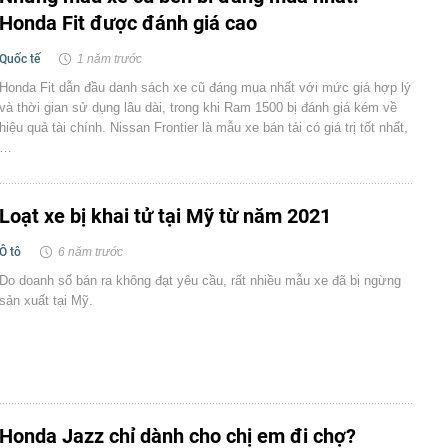
Honda Fit được đánh giá cao
Quốc tế
1 năm trước
Honda Fit dẫn đầu danh sách xe cũ đáng mua nhất với mức giá hợp lý
và thời gian sử dụng lâu dài, trong khi Ram 1500 bị đánh giá kém về
hiệu quả tài chính. Nissan Frontier là mẫu xe bán tải có giá trị tốt nhất,
…
Loạt xe bị khai tử tại Mỹ từ năm 2021
Ô tô
6 năm trước
Do doanh số bán ra không đạt yêu cầu, rất nhiều mẫu xe đã bị ngừng
sản xuất tại Mỹ.
Honda Jazz chỉ dành cho chị em đi chợ?