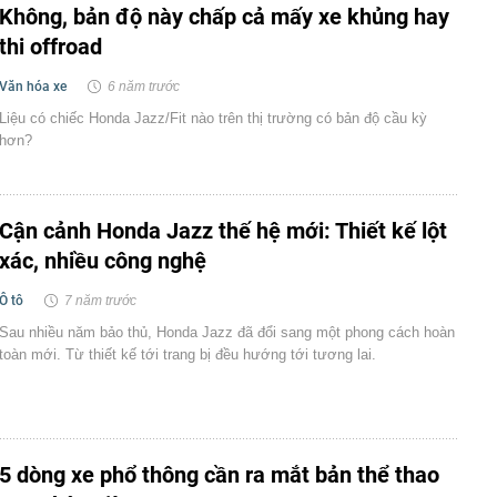
Không, bản độ này chấp cả mấy xe khủng hay
thi offroad
Văn hóa xe
6 năm trước
Liệu có chiếc Honda Jazz/Fit nào trên thị trường có bản độ cầu kỳ
hơn?
Cận cảnh Honda Jazz thế hệ mới: Thiết kế lột
xác, nhiều công nghệ
Ô tô
7 năm trước
Sau nhiều năm bảo thủ, Honda Jazz đã đổi sang một phong cách hoàn
toàn mới. Từ thiết kế tới trang bị đều hướng tới tương lai.
5 dòng xe phổ thông cần ra mắt bản thể thao