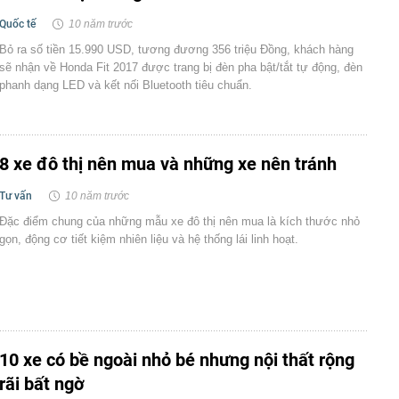
Quốc tế
10 năm trước
Bỏ ra số tiền 15.990 USD, tương đương 356 triệu Đồng, khách hàng
sẽ nhận về Honda Fit 2017 được trang bị đèn pha bật/tắt tự động, đèn
phanh dạng LED và kết nối Bluetooth tiêu chuẩn.
8 xe đô thị nên mua và những xe nên tránh
Tư vấn
10 năm trước
Đặc điểm chung của những mẫu xe đô thị nên mua là kích thước nhỏ
gọn, động cơ tiết kiệm nhiên liệu và hệ thống lái linh hoạt.
10 xe có bề ngoài nhỏ bé nhưng nội thất rộng
rãi bất ngờ