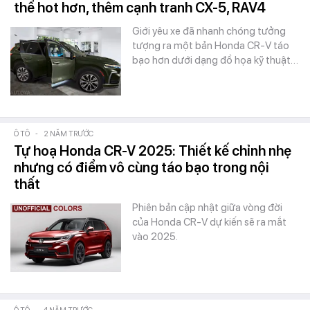
thể hot hơn, thêm cạnh tranh CX-5, RAV4
Giới yêu xe đã nhanh chóng tưởng
tượng ra một bản Honda CR-V táo
bạo hơn dưới dạng đồ họa kỹ thuật…
Ô TÔ
-
2 NĂM TRƯỚC
Tự hoạ Honda CR-V 2025: Thiết kế chỉnh nhẹ
nhưng có điểm vô cùng táo bạo trong nội
thất
Phiên bản cập nhật giữa vòng đời
của Honda CR-V dự kiến sẽ ra mắt
vào 2025.