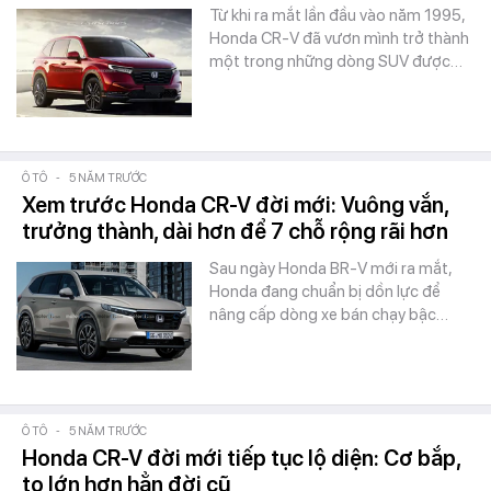
Từ khi ra mắt lần đầu vào năm 1995,
Honda CR-V đã vươn mình trở thành
một trong những dòng SUV được…
Ô TÔ
-
5 NĂM TRƯỚC
Xem trước Honda CR-V đời mới: Vuông vắn,
trưởng thành, dài hơn để 7 chỗ rộng rãi hơn
Sau ngày Honda BR-V mới ra mắt,
Honda đang chuẩn bị dồn lực để
nâng cấp dòng xe bán chạy bậc…
Ô TÔ
-
5 NĂM TRƯỚC
Honda CR-V đời mới tiếp tục lộ diện: Cơ bắp,
to lớn hơn hẳn đời cũ