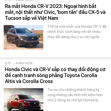
Ô TÔ
-
4 NĂM TRƯỚC
Ra mắt Honda CR-V 2023: Ngoại hình bắt
mắt, nội thất như Civic, 'bom tấn' đấu CX-5 và
Tucson sắp về Việt Nam
Thế hệ mới nhất của Honda CR-V đã
chính thức trình làng với rất nhiều
thay đổi đáng chú ý so với người…
Ô TÔ
-
4 NĂM TRƯỚC
Honda Civic và CR-V sắp có thay đổi động cơ
để cạnh tranh sòng phẳng Toyota Corolla
Altis và Corolla Cross
Tin vui cho những khách hàng kỳ
vọng những cấu hình tiết kiệm hơn
cho 2 dòng xe chủ lực Honda là…