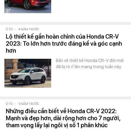
Ô TÔ
-
4 NĂM TRƯỚC
Lộ thiết kế gần hoàn chỉnh của Honda CR-V
2023: To lớn hơn trước đáng kể và góc cạnh
hơn
Bản vẽ thiết kế Honda CR-V đời mới
đã bị rò rỉ lên mạng trong tuần này.
Ô TÔ
-
5 NĂM TRƯỚC
Những điều cần biết về Honda CR-V 2022:
Mạnh và đẹp hơn, dài rộng hơn cho 7 người,
tham vọng lấy lại ngôi vị số 1 phân khúc