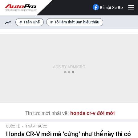
Bí mật Xe Biz
Trên Ghế
Tôi làm thật Bạn hiểu thấu
Tin tức mới nhất về:
honda cr-v đời mới
QUỐC TẾ
-
1 NĂM TRƯỚC
Honda CR-V mới mà ‘cứng’ như thế này thì có