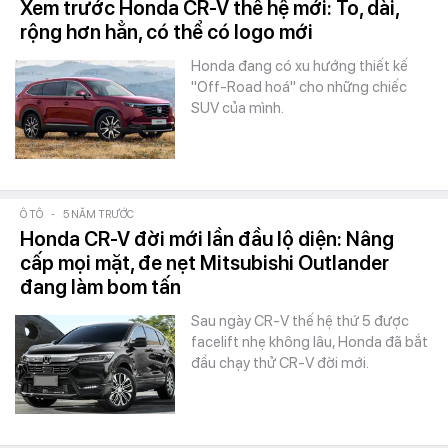
Xem trước Honda CR-V thế hệ mới: To, dài,
rộng hơn hẳn, có thể có logo mới
Honda đang có xu hướng thiết kế
"Off-Road hoá" cho những chiếc
SUV của mình.
Ô TÔ
-
5 NĂM TRƯỚC
Honda CR-V đời mới lần đầu lộ diện: Nâng
cấp mọi mặt, đe nẹt Mitsubishi Outlander
đang làm bom tấn
Sau ngày CR-V thế hệ thứ 5 được
facelift nhẹ không lâu, Honda đã bắt
đầu chạy thử CR-V đời mới.