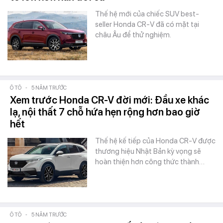
Thế hệ mới của chiếc SUV best-
seller Honda CR-V đã có mặt tại
châu Âu để thử nghiệm.
Ô TÔ
-
5 NĂM TRƯỚC
Xem trước Honda CR-V đời mới: Đầu xe khác
lạ, nội thất 7 chỗ hứa hẹn rộng hơn bao giờ
hết
Thế hệ kế tiếp của Honda CR-V được
thương hiệu Nhật Bản kỳ vọng sẽ
hoàn thiện hơn công thức thành…
Ô TÔ
-
5 NĂM TRƯỚC