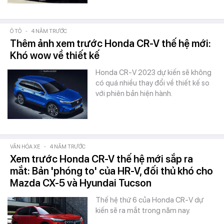
Ô TÔ
-
4 NĂM TRƯỚC
Thêm ảnh xem trước Honda CR-V thế hệ mới:
Khó wow về thiết kế
Honda CR-V 2023 dự kiến sẽ không
có quá nhiều thay đổi về thiết kế so
với phiên bản hiện hành.
VĂN HÓA XE
-
4 NĂM TRƯỚC
Xem trước Honda CR-V thế hệ mới sắp ra
mắt: Bản 'phóng to' của HR-V, đối thủ khó cho
Mazda CX-5 và Hyundai Tucson
Thế hệ thứ 6 của Honda CR-V dự
kiến sẽ ra mắt trong năm nay.