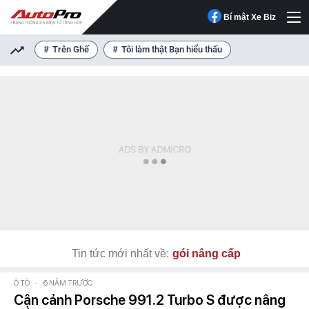
Bí mật Xe Biz
Trên Ghế
Tôi làm thật Bạn hiểu thấu
Tin tức mới nhất về:
gói nâng cấp
Ô TÔ
-
6 NĂM TRƯỚC
Cận cảnh Porsche 991.2 Turbo S được nâng