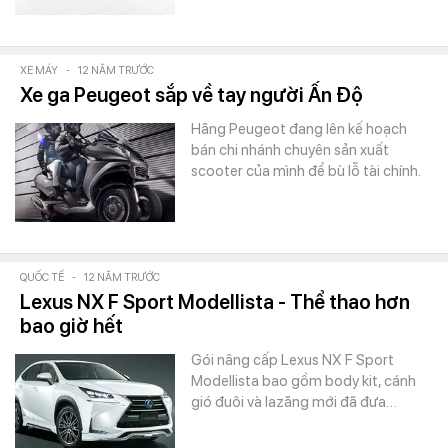
XE MÁY
-
12 NĂM TRƯỚC
Xe ga Peugeot sắp về tay người Ấn Độ
Hãng Peugeot đang lên kế hoạch
bán chi nhánh chuyên sản xuất
scooter của mình để bù lỗ tài chính.
QUỐC TẾ
-
12 NĂM TRƯỚC
Lexus NX F Sport Modellista - Thể thao hơn
bao giờ hết
Gói nâng cấp Lexus NX F Sport
Modellista bao gồm body kit, cánh
gió đuôi và lazăng mới đã đưa…