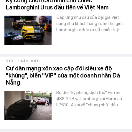
Kỳ công chọn cấu hình cho chiếc
Lamborghini Urus đầu tiên về Việt Nam
Đáp ứng nhu cầu của đại gia Việt
cũng như khách hàng toàn thế giới,
Lamborghini đưa ra rất nhiều tuỳ…
Ô TÔ
-
9 NĂM TRƯỚC
Cư dân mạng xôn xao cặp đôi siêu xe độ
"khủng", biển "VIP" của một doanh nhân Đà
Nẵng
Bộ đôi "kỳ phùng địch thủ" Ferrari
488 GTB và Lamborghini Huracan
LP610-4 khi về "chung nhà" đều…