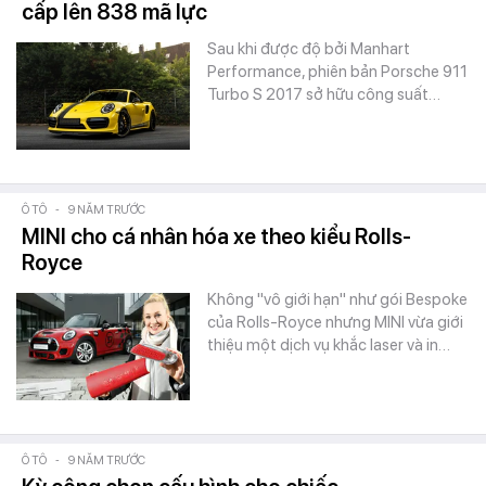
cấp lên 838 mã lực
Sau khi được độ bởi Manhart
Performance, phiên bản Porsche 911
Turbo S 2017 sở hữu công suất…
Ô TÔ
-
9 NĂM TRƯỚC
MINI cho cá nhân hóa xe theo kiểu Rolls-
Royce
Không "vô giới hạn" như gói Bespoke
của Rolls-Royce nhưng MINI vừa giới
thiệu một dịch vụ khắc laser và in…
Ô TÔ
-
9 NĂM TRƯỚC