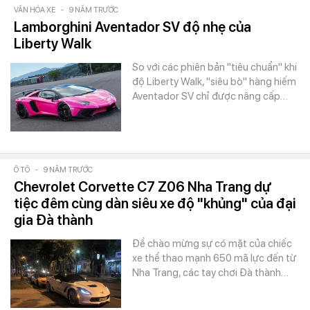
VĂN HÓA XE
-
9 NĂM TRƯỚC
Lamborghini Aventador SV độ nhẹ của
Liberty Walk
So với các phiên bản "tiêu chuẩn" khi
độ Liberty Walk, "siêu bò" hàng hiếm
Aventador SV chỉ được nâng cấp…
Ô TÔ
-
9 NĂM TRƯỚC
Chevrolet Corvette C7 Z06 Nha Trang dự
tiệc đêm cùng dàn siêu xe độ "khủng" của đại
gia Đà thành
Để chào mừng sự có mặt của chiếc
xe thể thao mạnh 650 mã lực đến từ
Nha Trang, các tay chơi Đà thành…