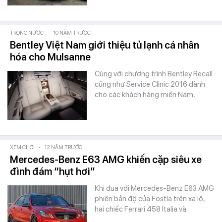
TRONG NƯỚC
-
10 NĂM TRƯỚC
Bentley Việt Nam giới thiệu tủ lạnh cá nhân
hóa cho Mulsanne
Cùng với chương trình Bentley Recall
cũng như Service Clinic 2016 dành
cho các khách hàng miền Nam,…
XEM CHƠI
-
12 NĂM TRƯỚC
Mercedes-Benz E63 AMG khiến cặp siêu xe
đình đám “hụt hơi”
Khi đua với Mercedes-Benz E63 AMG
phiên bản độ của Fostla trên xa lộ,
hai chiếc Ferrari 458 Italia và…