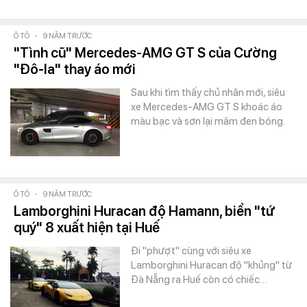
Ô TÔ
-
9 NĂM TRƯỚC
"Tình cũ" Mercedes-AMG GT S của Cường
"Đô-la" thay áo mới
Sau khi tìm thấy chủ nhân mới, siêu
xe Mercedes-AMG GT S khoác áo
màu bạc và sơn lại mâm đen bóng.
Ô TÔ
-
9 NĂM TRƯỚC
Lamborghini Huracan độ Hamann, biển "tứ
quý" 8 xuất hiện tại Huế
Đi "phượt" cùng với siêu xe
Lamborghini Huracan độ "khủng" từ
Đà Nẵng ra Huế còn có chiếc…