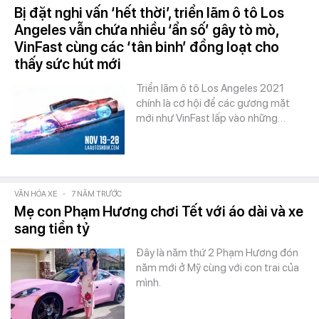
Bị đặt nghi vấn ‘hết thời’, triển lãm ô tô Los
Angeles vẫn chứa nhiều ‘ẩn số’ gây tò mò,
VinFast cùng các ‘tân binh’ đồng loạt cho
thấy sức hút mới
Triển lãm ô tô Los Angeles 2021
chính là cơ hội để các gương mặt
mới như VinFast lấp vào những…
VĂN HÓA XE
-
7 NĂM TRƯỚC
Mẹ con Phạm Hương chơi Tết với áo dài và xe
sang tiền tỷ
Đây là năm thứ 2 Phạm Hương đón
năm mới ở Mỹ cùng với con trai của
mình.