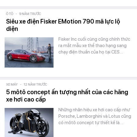
Ô TÔ
-
9 NĂM TRƯỚC
Siêu xe điện Fisker EMotion 790 mã lực lộ
diện
Fisker Inc cuối cùng cũng chính thức
ra mắt mẫu xe thể thao hạng sang
chạy điện thuần của họ tại CES…
XE MÁY
-
12 NĂM TRƯỚC
5 môtô concept ấn tượng nhất của các hãng
xe hơi cao cấp
Những nhãn hiệu xe hơi cao cấp như
Porsche, Lamborghini và Lotus cũng
có môtô concept tự thiết kế là…