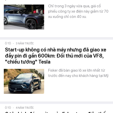
Chỉ trong 3 ngày vừa qua, giá cổ
phiếu công ty xe điện này giảm từ 70
xu xuống chỉ còn 40 xu.
Ô TÔ
-
3 NĂM TRƯỚC
Start-up không có nhà máy nhưng đã giao xe
đầy pin đi gần 600km: Đối thủ mới của VF8,
"chiếu tướng" Tesla
Fisker đã bàn giao lô xe lớn nhất từ
trước đến nay cho khách hàng tại Mỹ.
Ô TÔ
-
4 NĂM TRƯỚC