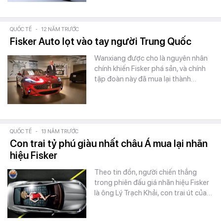
QUỐC TẾ
-
12 NĂM TRƯỚC
Fisker Auto lọt vào tay người Trung Quốc
Wanxiang được cho là nguyên nhân
chính khiến Fisker phá sản, và chính
tập đoàn này đã mua lại thành…
QUỐC TẾ
-
13 NĂM TRƯỚC
Con trai tỷ phú giàu nhất châu Á mua lại nhãn
hiệu Fisker
Theo tin đồn, người chiến thắng
trong phiên đấu giá nhãn hiệu Fisker
là ông Lý Trạch Khải, con trai út của…