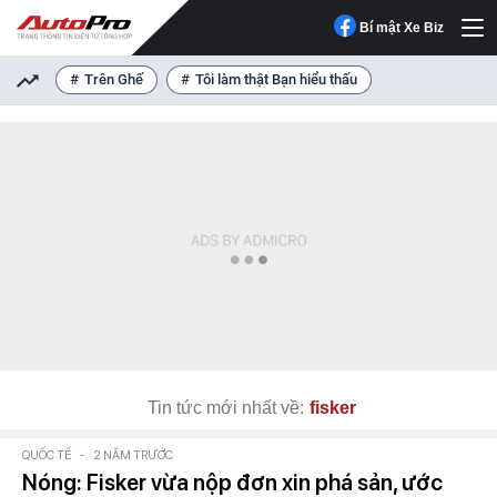
Bí mật Xe Biz
Trên Ghế
Tôi làm thật Bạn hiểu thấu
Tin tức mới nhất về:
fisker
QUỐC TẾ
-
2 NĂM TRƯỚC
Nóng: Fisker vừa nộp đơn xin phá sản, ước