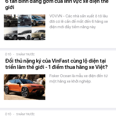
6 tân binh đáng gờm của lĩnh vực xe điện thế
giới
VOV.VN - Các nhà sản xuất ô tô lâu
đời có lẽ cần để mắt đến 6 hãng xe
điện mới đầy tiềm năng này.
Ô TÔ
-
5 NĂM TRƯỚC
Đối thủ nặng ký của VinFast cùng lộ diện tại
triển lãm thế giới - 1 điểm thua hãng xe Việt?
Fisker Ocean là mẫu xe điện đến từ
một hãng xe khởi nghiệp.
Ô TÔ
-
5 NĂM TRƯỚC