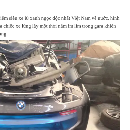
điểm siêu xe i8 xanh ngọc độc nhất Việt Nam về nước, hình
 chiếc xe lừng lẫy một thời nằm im lìm trong gara khiến
àng.