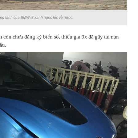
ong lanh của BMW i8 xanh ngọc lúc về nước.
n còn chưa đăng ký biển số, thiếu gia 9x đã gây tai nạn
ầu.