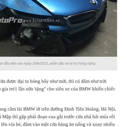
ạn đầu tiên vào ngày 16/9/2015, phần đầu xe bị hư hỏng nặng.
vừa được đại tu bóng bẩy như mới, thì cú đâm như trời
 gia trẻ1 lần nữa 'tặng" cho siêu xe của BMW khiến chiếc
 đang cầm lái BMW i8 trên đường Đinh Tiên Hoàng, Hà Nội,
Mập thì gặp phải đoạn cua gắt trước cửa nhà hát múa rối
g lên vỉa hè, đâm vào một cửa hàng ăn uống và xoay nhiều