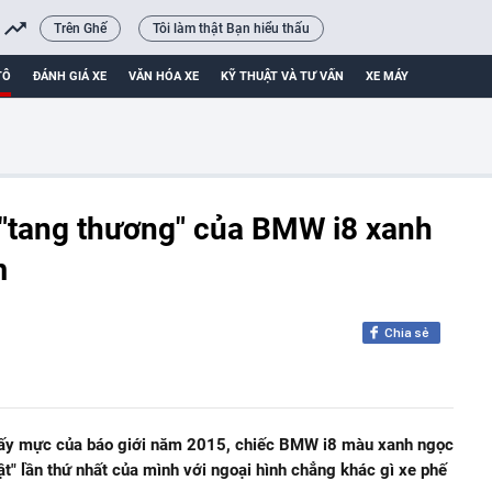
Trên Ghế
Tôi làm thật Bạn hiểu thấu
TÔ
ĐÁNH GIÁ XE
VĂN HÓA XE
KỸ THUẬT VÀ TƯ VẤN
XE MÁY
 "tang thương" của BMW i8 xanh
m
Chia sẻ
 giấy mực của báo giới năm 2015, chiếc BMW i8 màu xanh ngọc
t" lần thứ nhất của mình với ngoại hình chẳng khác gì xe phế