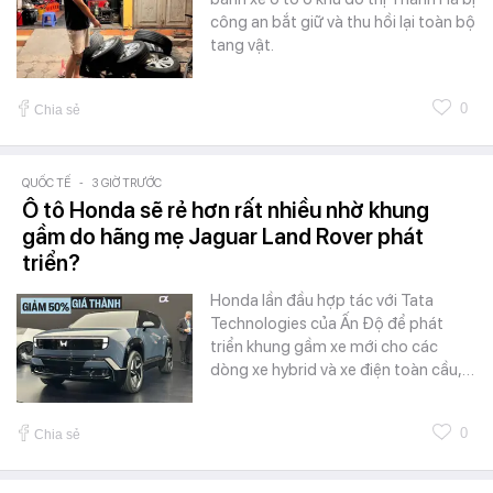
công an bắt giữ và thu hồi lại toàn bộ
tang vật.
0
Chia sẻ
QUỐC TẾ
-
3 GIỜ TRƯỚC
Ô tô Honda sẽ rẻ hơn rất nhiều nhờ khung
gầm do hãng mẹ Jaguar Land Rover phát
triển?
Honda lần đầu hợp tác với Tata
Technologies của Ấn Độ để phát
triển khung gầm xe mới cho các
dòng xe hybrid và xe điện toàn cầu,…
0
Chia sẻ