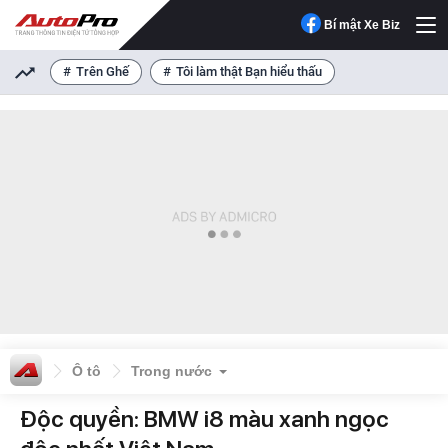
Bí mật Xe Biz
Trên Ghế
Tôi làm thật Bạn hiểu thấu
Ô tô
Trong nước
Độc quyền: BMW i8 màu xanh ngọc