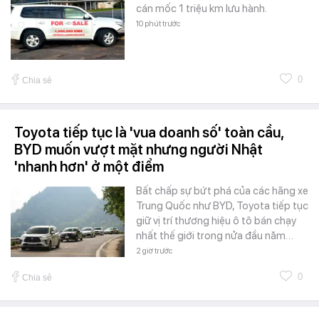
cán mốc 1 triệu km lưu hành.
10 phút trước
0
Chia sẻ
Toyota tiếp tục là 'vua doanh số' toàn cầu,
BYD muốn vượt mặt nhưng người Nhật
'nhanh hơn' ở một điểm
Bất chấp sự bứt phá của các hãng xe
Trung Quốc như BYD, Toyota tiếp tục
giữ vị trí thương hiệu ô tô bán chạy
nhất thế giới trong nửa đầu năm…
2 giờ trước
0
Chia sẻ