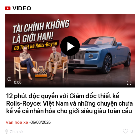
VIDEO
0:00
12 phút độc quyền với Giám đốc thiết kế
Rolls-Royce: Việt Nam và những chuyện chưa
kể về cá nhân hóa cho giới siêu giàu toàn cầu
Văn hóa xe
-06/08/2026
0
Chia sẻ