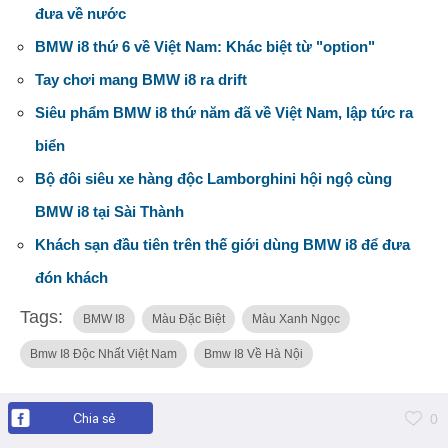
đưa về nước
BMW i8 thứ 6 về Việt Nam: Khác biệt từ "option"
Tay chơi mang BMW i8 ra drift
Siêu phẩm BMW i8 thứ năm đã về Việt Nam, lập tức ra
biển
Bộ đôi siêu xe hàng độc Lamborghini hội ngộ cùng
BMW i8 tại Sài Thành
Khách sạn đầu tiên trên thế giới dùng BMW i8 để đưa
đón khách
Tags:
BMW I8
Màu Đặc Biệt
Màu Xanh Ngọc
Bmw I8 Độc Nhất Việt Nam
Bmw I8 Về Hà Nội
Chia sẻ
0