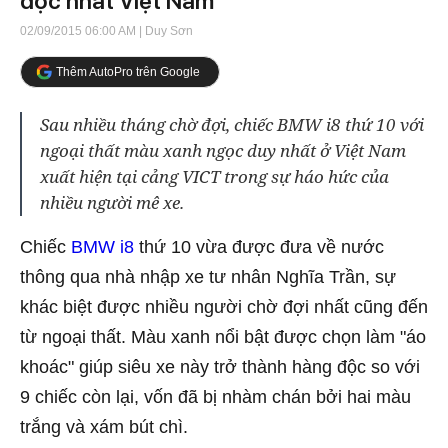
độc nhất Việt Nam
02/09/2015 06:00 AM
| Duy Sơn
Thêm AutoPro trên Google
Sau nhiều tháng chờ đợi, chiếc BMW i8 thứ 10 với
ngoại thất màu xanh ngọc duy nhất ở Việt Nam
xuất hiện tại cảng VICT trong sự háo hức của
nhiều người mê xe.
Chiếc
BMW i8
thứ 10 vừa được đưa về nước
thông qua nhà nhập xe tư nhân Nghĩa Trần, sự
khác biệt được nhiều người chờ đợi nhất cũng đến
từ ngoại thất. Màu xanh nổi bật được chọn làm "áo
khoác" giúp siêu xe này trở thành hàng độc so với
9 chiếc còn lại, vốn đã bị nhàm chán bởi hai màu
trắng và xám bút chì.