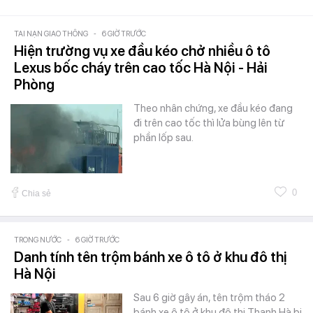
TAI NẠN GIAO THÔNG
-
6 GIỜ TRƯỚC
Hiện trường vụ xe đầu kéo chở nhiều ô tô
Lexus bốc cháy trên cao tốc Hà Nội - Hải
Phòng
Theo nhân chứng, xe đầu kéo đang
đi trên cao tốc thì lửa bùng lên từ
phần lốp sau.
0
Chia sẻ
TRONG NƯỚC
-
6 GIỜ TRƯỚC
Danh tính tên trộm bánh xe ô tô ở khu đô thị
Hà Nội
Sau 6 giờ gây án, tên trộm tháo 2
bánh xe ô tô ở khu đô thị Thanh Hà bị