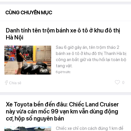
CÙNG CHUYÊN MỤC
Danh tính tên trộm bánh xe ô tô ở khu đô thị
Hà Nội
Sau 6 giờ gây án, tên trộm tháo 2
bánh xe ô tô ở khu đô thị Thanh Hà bị
công an bắt giữ và thu hồi lại toàn bộ
tang vật.
6 giờ trước
0
Chia sẻ
Xe Toyota bền đến đâu: Chiếc Land Cruiser
này vừa cán mốc 99 vạn km vẫn dùng động
cơ, hộp số nguyên bản
Chiếc xe chỉ còn cách đúng 1 km để