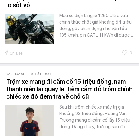
lo sốt vó
Mẫu xe điện Lingjie 1250 Ultra vừa
chính thức chốt giá khoảng 54 triệu
đồng, gây chấn động nhờ vận tốc
135 km/h, pin CATL 11 kWh đi được…
0
Chia sẻ
VĂN HÓA XE
-
8 GIỜ TRƯỚC
Trộm xe mang đi cầm cố 15 triệu đồng, nam
thanh niên lại quay lại tiệm cầm đồ trộm chính
chiếc xe đó đem trả về chỗ cũ
Sau khi trộm chiếc xe máy trị giá
khoảng 23 triệu đồng, Hoàng Văn
Trường mang đi cầm cố lấy 15 triệu
đồng. Đáng chú ý, Trường sau đó…