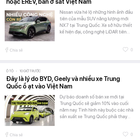
hoặc EREV, bán ở sát Việt Nam
Nissan vừa hé lộ những hình ảnh đầu
tiên của mẫu SUV năng lượng mới
NX7 tại Trung Quốc. Xe sở hữu thiết
kế hiện đại, công nghệ LiDAR tiên…
0
Chia sẻ
Ô TÔ
-
10 GIỜ TRƯỚC
Đây là lý do BYD, Geely và nhiều xe Trung
Quốc ồ ạt vào Việt Nam
Dự báo doanh số bán xe mới tại
Trung Quốc sẽ giảm 10% vào cuối
năm nay. Tình hình này buộc các nhà
sản xuất xe Trung Quốc phải thay…
0
Chia sẻ