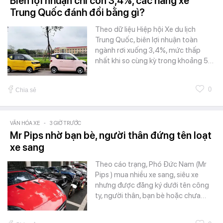
Biên lợi nhuận chỉ còn 3,4%, các hãng xe
Trung Quốc đánh đổi bằng gì?
Theo dữ liệu Hiệp hội Xe du lịch
Trung Quốc, biên lợi nhuận toàn
ngành rơi xuống 3,4%, mức thấp
nhất khi so cùng kỳ trong khoảng 5…
0
Chia sẻ
VĂN HÓA XE
-
3 GIỜ TRƯỚC
Mr Pips nhờ bạn bè, người thân đứng tên loạt
xe sang
Theo cáo trạng, Phó Đức Nam (Mr
Pips ) mua nhiều xe sang, siêu xe
nhưng được đăng ký dưới tên công
ty, người thân, bạn bè hoặc chưa…