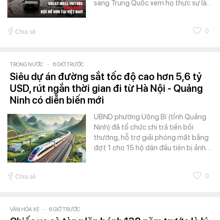
sang Trung Quốc xem họ thực sự là…
0
Chia sẻ
TRONG NƯỚC
-
6 GIỜ TRƯỚC
Siêu dự án đường sắt tốc độ cao hơn 5,6 tỷ
USD, rút ngắn thời gian đi từ Hà Nội - Quảng
Ninh có diễn biến mới
UBND phường Uông Bí (tỉnh Quảng
Ninh) đã tổ chức chi trả tiền bồi
thường, hỗ trợ giải phóng mặt bằng
đợt 1 cho 15 hộ dân đầu tiên bị ảnh…
0
Chia sẻ
VĂN HÓA XE
-
6 GIỜ TRƯỚC