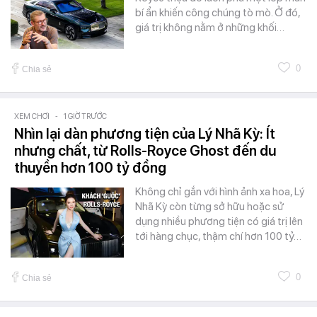
bí ẩn khiến công chúng tò mò. Ở đó,
giá trị không nằm ở những khối…
0
Chia sẻ
XEM CHƠI
-
1 GIỜ TRƯỚC
Nhìn lại dàn phương tiện của Lý Nhã Kỳ: Ít
nhưng chất, từ Rolls-Royce Ghost đến du
thuyền hơn 100 tỷ đồng
Không chỉ gắn với hình ảnh xa hoa, Lý
Nhã Kỳ còn từng sở hữu hoặc sử
dụng nhiều phương tiện có giá trị lên
tới hàng chục, thậm chí hơn 100 tỷ…
0
Chia sẻ