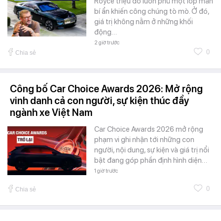
Royce triệu đô luôn phủ một lớp màn
bí ẩn khiến công chúng tò mò. Ở đó,
giá trị không nằm ở những khối
động…
2 giờ trước
0
Chia sẻ
Công bố Car Choice Awards 2026: Mở rộng
vinh danh cả con người, sự kiện thúc đẩy
ngành xe Việt Nam
Car Choice Awards 2026 mở rộng
phạm vi ghi nhận tới những con
người, nội dung, sự kiện và giá trị nổi
bật đang góp phần định hình diện…
1 giờ trước
0
Chia sẻ