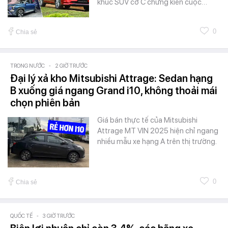
khúc SUV cỡ C chứng kiến cuộc…
0
Chia sẻ
TRONG NƯỚC
-
2 GIỜ TRƯỚC
Đại lý xả kho Mitsubishi Attrage: Sedan hạng
B xuống giá ngang Grand i10, không thoải mái
chọn phiên bản
Giá bán thực tế của Mitsubishi
Attrage MT VIN 2025 hiện chỉ ngang
nhiều mẫu xe hạng A trên thị trường.
0
Chia sẻ
QUỐC TẾ
-
3 GIỜ TRƯỚC