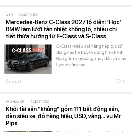
Ô TÔ
-
10 GIỜ TRƯỚC
Mercedes-Benz C-Class 2027 lộ diện: 'Học'
BMW làm lưới tản nhiệt khổng lồ, nhiều chi
tiết thừa hưởng từ E-Class và S-Class
C-Class nhiều khả năng tiếp tục sử
dụng các hệ truyền động hiện hành.
Bao gồm máy xăng, máy dầu và máy
hybrid cắm sạc.
0
Chia sẻ
VĂN HÓA XE
-
10 GIỜ TRƯỚC
Khối tài sản "khủng" gồm 111 bất động sản,
dàn siêu xe, đồ hàng hiệu, USD, vàng... vụ Mr
Pips