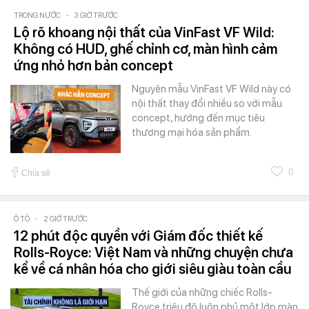
TRONG NƯỚC
-
3 GIỜ TRƯỚC
Lộ rõ khoang nội thất của VinFast VF Wild:
Không có HUD, ghế chỉnh cơ, màn hình cảm
ứng nhỏ hơn bản concept
Nguyên mẫu VinFast VF Wild này có
nội thất thay đổi nhiều so với mẫu
concept, hướng đến mục tiêu
thương mại hóa sản phẩm.
0
Chia sẻ
Ô TÔ
-
2 GIỜ TRƯỚC
12 phút độc quyền với Giám đốc thiết kế
Rolls-Royce: Việt Nam và những chuyện chưa
kể về cá nhân hóa cho giới siêu giàu toàn cầu
Thế giới của những chiếc Rolls-
Royce triệu đô luôn phủ một lớp màn