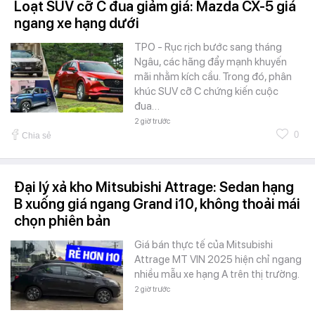
Loạt SUV cỡ C đua giảm giá: Mazda CX-5 giá
ngang xe hạng dưới
TPO - Rục rịch bước sang tháng
Ngâu, các hãng đẩy mạnh khuyến
mãi nhằm kích cầu. Trong đó, phân
khúc SUV cỡ C chứng kiến cuộc
đua…
2 giờ trước
0
Chia sẻ
Đại lý xả kho Mitsubishi Attrage: Sedan hạng
B xuống giá ngang Grand i10, không thoải mái
chọn phiên bản
Giá bán thực tế của Mitsubishi
Attrage MT VIN 2025 hiện chỉ ngang
nhiều mẫu xe hạng A trên thị trường.
2 giờ trước