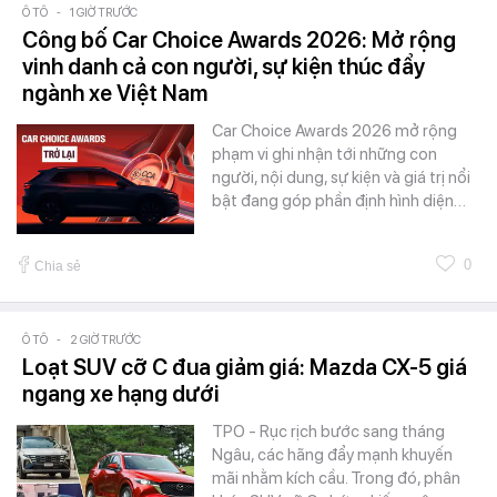
Ô TÔ
-
1 GIỜ TRƯỚC
Công bố Car Choice Awards 2026: Mở rộng
vinh danh cả con người, sự kiện thúc đẩy
ngành xe Việt Nam
Car Choice Awards 2026 mở rộng
phạm vi ghi nhận tới những con
người, nội dung, sự kiện và giá trị nổi
bật đang góp phần định hình diện…
0
Chia sẻ
Ô TÔ
-
2 GIỜ TRƯỚC
Loạt SUV cỡ C đua giảm giá: Mazda CX-5 giá
ngang xe hạng dưới
TPO - Rục rịch bước sang tháng
Ngâu, các hãng đẩy mạnh khuyến
mãi nhằm kích cầu. Trong đó, phân