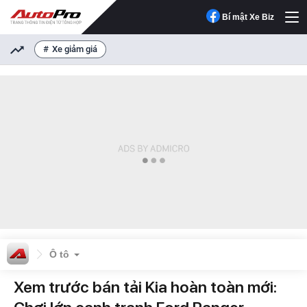
Bí mật Xe Biz
Xe giảm giá
Ô tô
Xem trước bán tải Kia hoàn toàn mới: