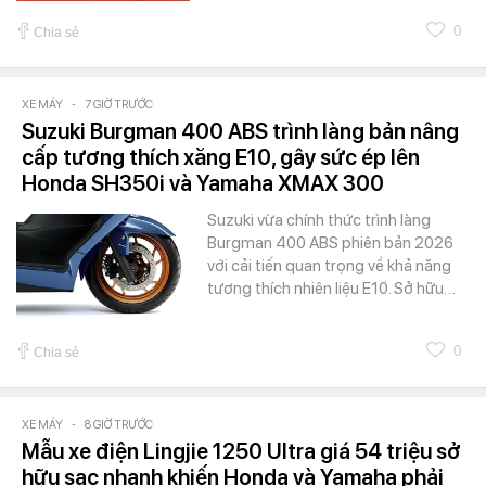
0
Chia sẻ
XE MÁY
-
7 GIỜ TRƯỚC
Suzuki Burgman 400 ABS trình làng bản nâng
cấp tương thích xăng E10, gây sức ép lên
Honda SH350i và Yamaha XMAX 300
Suzuki vừa chính thức trình làng
Burgman 400 ABS phiên bản 2026
với cải tiến quan trọng về khả năng
tương thích nhiên liệu E10. Sở hữu…
0
Chia sẻ
XE MÁY
-
8 GIỜ TRƯỚC
Mẫu xe điện Lingjie 1250 Ultra giá 54 triệu sở
hữu sạc nhanh khiến Honda và Yamaha phải