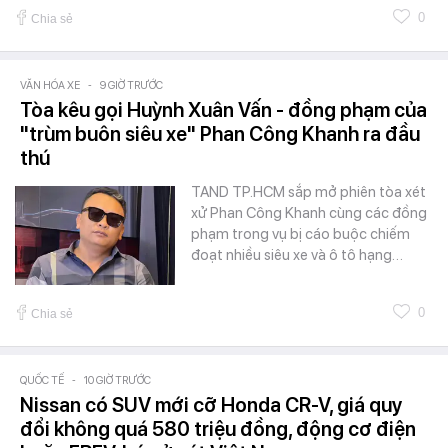
0
Chia sẻ
VĂN HÓA XE
-
9 GIỜ TRƯỚC
Tòa kêu gọi Huỳnh Xuân Vấn - đồng phạm của
"trùm buôn siêu xe" Phan Công Khanh ra đầu
thú
TAND TP.HCM sắp mở phiên tòa xét
xử Phan Công Khanh cùng các đồng
phạm trong vụ bị cáo buộc chiếm
đoạt nhiều siêu xe và ô tô hạng…
0
Chia sẻ
QUỐC TẾ
-
10 GIỜ TRƯỚC
Nissan có SUV mới cỡ Honda CR-V, giá quy
đổi không quá 580 triệu đồng, động cơ điện