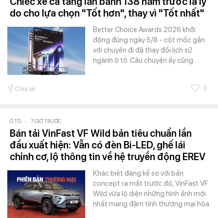
Chiếc xe cà tàng lăn bánh 138 năm trước là lý
do cho lựa chọn "Tốt hơn", thay vì "Tốt nhất"
Better Choice Awards 2026 khởi
động đúng ngày 5/8 - cột mốc gắn
với chuyến đi đã thay đổi lịch sử
ngành ô tô. Câu chuyện ấy cũng…
0
Chia sẻ
Ô TÔ
-
7 GIỜ TRƯỚC
Bán tải VinFast VF Wild bản tiêu chuẩn lần
đầu xuất hiện: Vẫn có đèn Bi-LED, ghế lái
chỉnh cơ, lộ thông tin về hệ truyền động EREV
Khác biệt đáng kể so với bản
concept ra mắt trước đó, VinFast VF
Wild vừa lộ diện những hình ảnh mới
nhất mang đậm tính thương mại hóa.