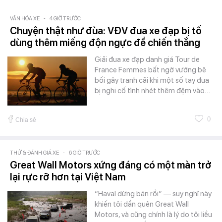
VĂN HÓA XE
-
4 GIỜ TRƯỚC
Chuyện thật như đùa: VĐV đua xe đạp bị tố
dùng thêm miếng độn ngực để chiến thắng
Giải đua xe đạp danh giá Tour de
France Femmes bất ngờ vướng bê
bối gây tranh cãi khi một số tay đua
bị nghi cố tình nhét thêm đệm vào…
0
Chia sẻ
THỬ & ĐÁNH GIÁ XE
-
6 GIỜ TRƯỚC
Great Wall Motors xứng đáng có một màn trở
lại rực rỡ hơn tại Việt Nam
“Haval dừng bán rồi” — suy nghĩ này
khiến tôi dần quên Great Wall
Motors, và cũng chính là lý do tôi liều