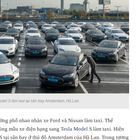
del S làm taxi tại sân bay Amsterdam, Hà Lan.
ường phố nhan nhản xe Ford và Nissan làm taxi. Thế
dùng mẫu xe điện hạng sang
Tesla Model S
làm taxi. Hiện
 S tại sân bay ở thủ đô Amsterdam của Hà Lan. Trong tương