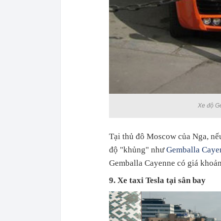
Xe độ Ge
Tại thủ đô Moscow của Nga, nếu
độ "khủng" như
Gemballa Caye
Gemballa Cayenne có giá khoả
9. Xe taxi Tesla tại sân bay