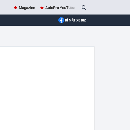
Magazine
AutoPro YouTube
BÍ MẬT XE BIZ