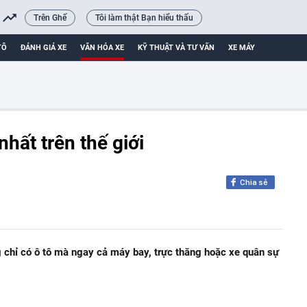
Trên Ghế
Tôi làm thật Bạn hiểu thấu
TÔ
ĐÁNH GIÁ XE
VĂN HÓA XE
KỸ THUẬT VÀ TƯ VẤN
XE MÁY
nhất trên thế giới
Chia sẻ
ng chỉ có ô tô mà ngay cả máy bay, trực thăng hoặc xe quân sự