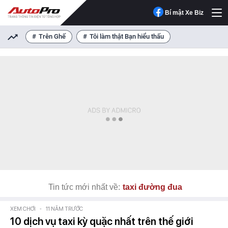
Bí mật Xe Biz
Trên Ghế
Tôi làm thật Bạn hiểu thấu
Tin tức mới nhất về:
taxi đường đua
XEM CHƠI
-
11 NĂM TRƯỚC
10 dịch vụ taxi kỳ quặc nhất trên thế giới