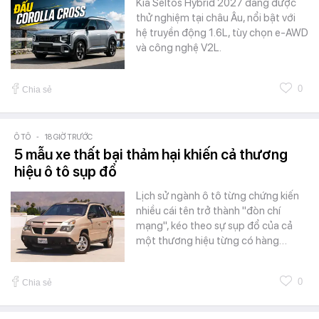
Kia Seltos Hybrid 2027 đang được
thử nghiệm tại châu Âu, nổi bật với
hệ truyền động 1.6L, tùy chọn e-AWD
và công nghệ V2L.
0
Chia sẻ
Ô TÔ
-
18 GIỜ TRƯỚC
5 mẫu xe thất bại thảm hại khiến cả thương
hiệu ô tô sụp đổ
Lịch sử ngành ô tô từng chứng kiến
nhiều cái tên trở thành "đòn chí
mạng", kéo theo sự sụp đổ của cả
một thương hiệu từng có hàng…
0
Chia sẻ