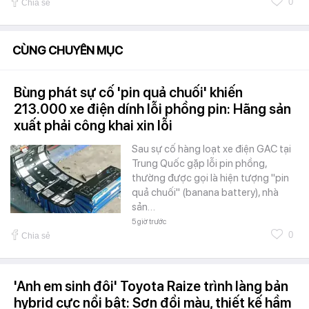
0
Chia sẻ
CÙNG CHUYÊN MỤC
Bùng phát sự cố 'pin quả chuối' khiến
213.000 xe điện dính lỗi phồng pin: Hãng sản
xuất phải công khai xin lỗi
Sau sự cố hàng loạt xe điện GAC tại
Trung Quốc gặp lỗi pin phồng,
thường được gọi là hiện tượng "pin
quả chuối" (banana battery), nhà
sản…
5 giờ trước
0
Chia sẻ
'Anh em sinh đôi' Toyota Raize trình làng bản
hybrid cực nổi bật: Sơn đổi màu, thiết kế hầm