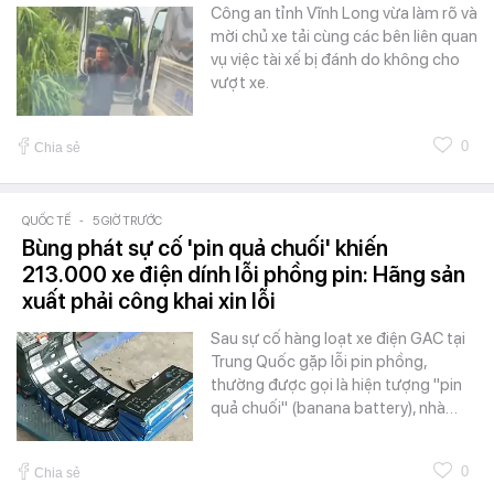
Công an tỉnh Vĩnh Long vừa làm rõ và
mời chủ xe tải cùng các bên liên quan
vụ việc tài xế bị đánh do không cho
vượt xe.
0
Chia sẻ
QUỐC TẾ
-
5 GIỜ TRƯỚC
Bùng phát sự cố 'pin quả chuối' khiến
213.000 xe điện dính lỗi phồng pin: Hãng sản
xuất phải công khai xin lỗi
Sau sự cố hàng loạt xe điện GAC tại
Trung Quốc gặp lỗi pin phồng,
thường được gọi là hiện tượng "pin
quả chuối" (banana battery), nhà…
0
Chia sẻ