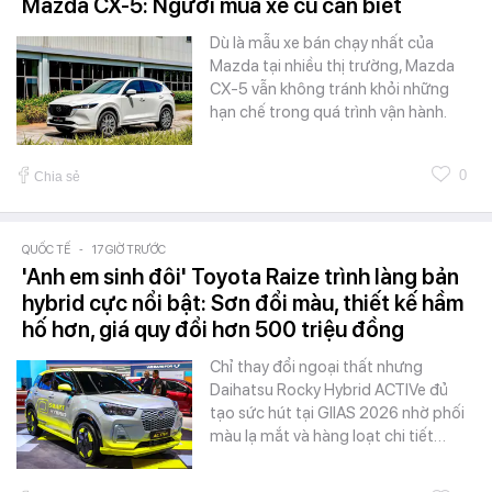
Mazda CX-5: Người mua xe cũ cần biết
Dù là mẫu xe bán chạy nhất của
Mazda tại nhiều thị trường, Mazda
CX-5 vẫn không tránh khỏi những
hạn chế trong quá trình vận hành.
0
Chia sẻ
QUỐC TẾ
-
17 GIỜ TRƯỚC
'Anh em sinh đôi' Toyota Raize trình làng bản
hybrid cực nổi bật: Sơn đổi màu, thiết kế hầm
hố hơn, giá quy đổi hơn 500 triệu đồng
Chỉ thay đổi ngoại thất nhưng
Daihatsu Rocky Hybrid ACTIVe đủ
tạo sức hút tại GIIAS 2026 nhờ phối
màu lạ mắt và hàng loạt chi tiết…