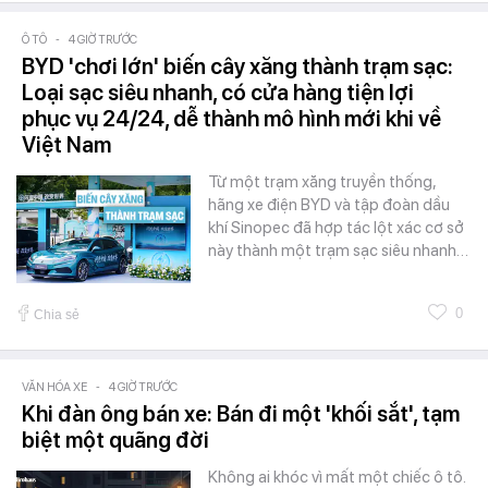
Ô TÔ
-
4 GIỜ TRƯỚC
BYD 'chơi lớn' biến cây xăng thành trạm sạc:
Loại sạc siêu nhanh, có cửa hàng tiện lợi
phục vụ 24/24, dễ thành mô hình mới khi về
Việt Nam
Từ một trạm xăng truyền thống,
hãng xe điện BYD và tập đoàn dầu
khí Sinopec đã hợp tác lột xác cơ sở
này thành một trạm sạc siêu nhanh…
0
Chia sẻ
VĂN HÓA XE
-
4 GIỜ TRƯỚC
Khi đàn ông bán xe: Bán đi một 'khối sắt', tạm
biệt một quãng đời
Không ai khóc vì mất một chiếc ô tô.