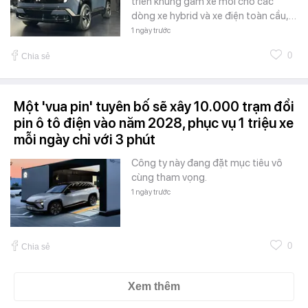
triển khung gầm xe mới cho các
dòng xe hybrid và xe điện toàn cầu,…
1 ngày trước
0
Chia sẻ
Một 'vua pin' tuyên bố sẽ xây 10.000 trạm đổi
pin ô tô điện vào năm 2028, phục vụ 1 triệu xe
mỗi ngày chỉ với 3 phút
Công ty này đang đặt mục tiêu vô
cùng tham vọng.
1 ngày trước
0
Chia sẻ
Xem thêm