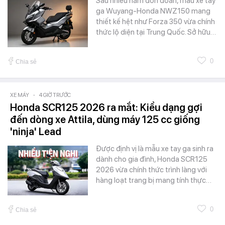
Sau nhiều năm đồn đoán, mẫu xe tay
ga Wuyang-Honda NWZ150 mang
thiết kế hệt như Forza 350 vừa chính
thức lộ diện tại Trung Quốc. Sở hữu…
0
Chia sẻ
XE MÁY
-
4 GIỜ TRƯỚC
Honda SCR125 2026 ra mắt: Kiểu dạng gợi
đến dòng xe Attila, dùng máy 125 cc giống
'ninja' Lead
Được định vị là mẫu xe tay ga sinh ra
dành cho gia đình, Honda SCR125
2026 vừa chính thức trình làng với
hàng loạt trang bị mang tính thực…
0
Chia sẻ