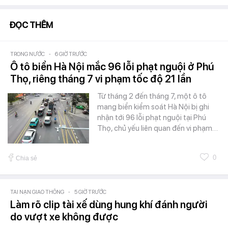
ĐỌC THÊM
TRONG NƯỚC
-
6 GIỜ TRƯỚC
Ô tô biển Hà Nội mắc 96 lỗi phạt nguội ở Phú
Thọ, riêng tháng 7 vi phạm tốc độ 21 lần
Từ tháng 2 đến tháng 7, một ô tô
mang biển kiểm soát Hà Nội bị ghi
nhận tới 96 lỗi phạt nguội tại Phú
Thọ, chủ yếu liên quan đến vi phạm…
0
Chia sẻ
TAI NẠN GIAO THÔNG
-
5 GIỜ TRƯỚC
Làm rõ clip tài xế dùng hung khí đánh người
do vượt xe không được