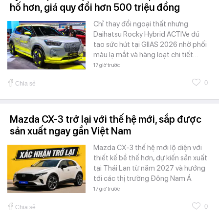
hố hơn, giá quy đổi hơn 500 triệu đồng
Chỉ thay đổi ngoại thất nhưng
Daihatsu Rocky Hybrid ACTIVe đủ
tạo sức hút tại GIIAS 2026 nhờ phối
màu lạ mắt và hàng loạt chi tiết…
17 giờ trước
0
Chia sẻ
Mazda CX-3 trở lại với thế hệ mới, sắp được
sản xuất ngay gần Việt Nam
Mazda CX-3 thế hệ mới lộ diện với
thiết kế bề thế hơn, dự kiến sản xuất
tại Thái Lan từ năm 2027 và hướng
tới các thị trường Đông Nam Á.
17 giờ trước
0
Chia sẻ