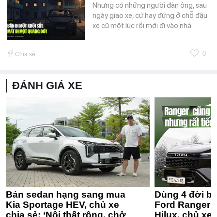
Nhưng có những người đàn ông, sau
ngày giao xe, cứ hay đứng ở chỗ đậu
xe cũ một lúc rồi mới đi vào nhà.
0
Chia sẻ
ĐÁNH GIÁ XE
Bán sedan hạng sang mua
Dùng 4 đời bá
Kia Sportage HEV, chủ xe
Ford Ranger 
chia sẻ: ‘Nội thất rộng, chở
Hilux, chủ xe 