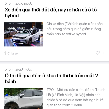
Ô TÔ
-
20 GIỜ TRƯỚC
Xe điện qua thời đắt đỏ, nay rẻ hơn cả ô tô
hybrid
Giá xe điện (EV) bình quân trên toàn
cầu trong năm qua đã giảm xuống
thấp hơn so với xe hybrid.
0
Chia sẻ
Ô TÔ
-
21 GIỜ TRƯỚC
Ô tô đỗ qua đêm ở khu đô thị bị trộm mất 2
bánh
TPO - Một cư dân ở khu đô thị Thanh
Hà (xã Bình Minh, Hà Nội) phản ánh
chiếc ô tô đỗ qua đêm bất ngờ bị kẻ
gian tháo trộm 2 bánh.