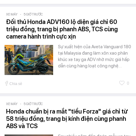
XE MÁY
-
5 GIỜ TRƯỚC
Đối thủ Honda ADV160 lộ diện giá chỉ 60
triệu đồng, trang bị phanh ABS, TCS cùng
camera hành trình cực xịn
Sự xuất hiện của Aveta Vanguard 180
tại Malaysia đang làm xôn xao phân
khúc xe tay ga ADV nhờ mức giá hấp
dẫn cùng hàng loạt công nghệ…
0
Chia sẻ
XE MÁY
-
5 GIỜ TRƯỚC
Honda chuẩn bị ra mắt "tiểu Forza" giá chỉ từ
58 triệu đồng, trang bị kính điện cùng phanh
ABS và TCS