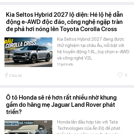
Kia Seltos Hybrid 2027 lộ diện: Hé lộ hệ dẫn
động e-AWD độc đáo, công nghệ ngập tràn
đe phả hơi nóng lên Toyota Corolla Cross
Kia Seltos Hybrid 2027 đang được
thử nghiệm tại châu Âu, nổi bật với
hệ truyền động 1.6L, tùy chọn e-AWD
và công nghệ V2L.
17 giờ trước
0
Chia sẻ
Ô tô Honda sẽ rẻ hơn rất nhiều nhờ khung
gầm do hãng mẹ Jaguar Land Rover phát
triển?
Honda lần đầu hợp tác với Tata
Technologies của Ấn Độ để phát