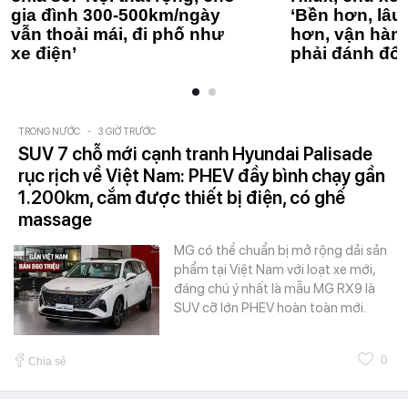
gia đình 300-500km/ngày
‘Bền hơn, lâu 
vẫn thoải mái, đi phố như
hơn, vận hàn
xe điện’
phải đánh đổi
TRONG NƯỚC
-
3 GIỜ TRƯỚC
SUV 7 chỗ mới cạnh tranh Hyundai Palisade
rục rịch về Việt Nam: PHEV đầy bình chạy gần
1.200km, cắm được thiết bị điện, có ghế
massage
MG có thể chuẩn bị mở rộng dải sản
phẩm tại Việt Nam với loạt xe mới,
đáng chú ý nhất là mẫu MG RX9 là
SUV cỡ lớn PHEV hoàn toàn mới.
0
Chia sẻ