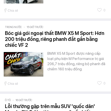
0
Chia sẻ
TRONG NƯỚC
-
15 GIỜ TRƯỚC
Bóc giá gói ngoại thất BMW X5 M Sport: Hơn
200 triệu đồng, riêng phanh đắt gần bằng
chiếc VF 2
BMW X5 M Sport được nâng cấp
loạt phụ kiện M Performance trị giá
206,7 triệu đồng, riêng bộ phanh đã
chiếm 160 triệu đồng.
0
Chia sẻ
Ô TÔ
-
16 GIỜ TRƯỚC
Lỗi thường gặp trên mẫu SUV 'quốc dân'