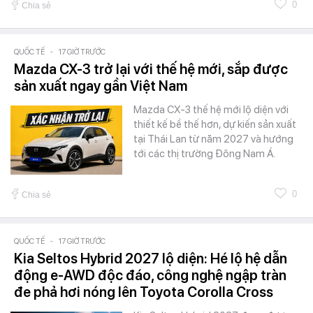
0
Chia sẻ
QUỐC TẾ
-
17 GIỜ TRƯỚC
Mazda CX-3 trở lại với thế hệ mới, sắp được
sản xuất ngay gần Việt Nam
Mazda CX-3 thế hệ mới lộ diện với
thiết kế bề thế hơn, dự kiến sản xuất
tại Thái Lan từ năm 2027 và hướng
tới các thị trường Đông Nam Á.
0
Chia sẻ
QUỐC TẾ
-
17 GIỜ TRƯỚC
Kia Seltos Hybrid 2027 lộ diện: Hé lộ hệ dẫn
động e-AWD độc đáo, công nghệ ngập tràn
đe phả hơi nóng lên Toyota Corolla Cross