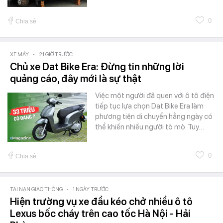
0
Chia sẻ
XE MÁY
-
21 GIỜ TRƯỚC
Chủ xe Dat Bike Era: Đừng tin những lời
quảng cáo, đây mới là sự thật
Việc một người đã quen với ô tô điện
tiếp tục lựa chọn Dat Bike Era làm
phương tiện di chuyển hằng ngày có
thể khiến nhiều người tò mò. Tuy…
0
Chia sẻ
TAI NẠN GIAO THÔNG
-
1 NGÀY TRƯỚC
Hiện trường vụ xe đầu kéo chở nhiều ô tô
Lexus bốc cháy trên cao tốc Hà Nội - Hải