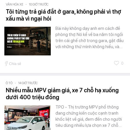
VĂN HÓA XE
-
10 GIỜ TRƯỚC
Tôi từng trả giá đắt ở gara, không phải vì thợ
xấu mà vì ngại hỏi
Bài này không dạy anh em cách đề
phòng thợ. Nó kể về ba năm tôi ngồi
trên cái ghế chờ trong gara, gật đầu
với những thứ mình không hiểu, và…
0
Chia sẻ
Ô TÔ
-
14 GIỜ TRƯỚC
Nhiều mẫu MPV giảm giá, xe 7 chỗ hạ xuống
dưới 400 triệu đồng
TPO - Thị trường MPV phổ thông
đang chứng kiến cuộc cạnh tranh
khốc liệt về giá, đem đến cho người
tiêu dùng nhiều lựa chọn xe 7 chỗ…