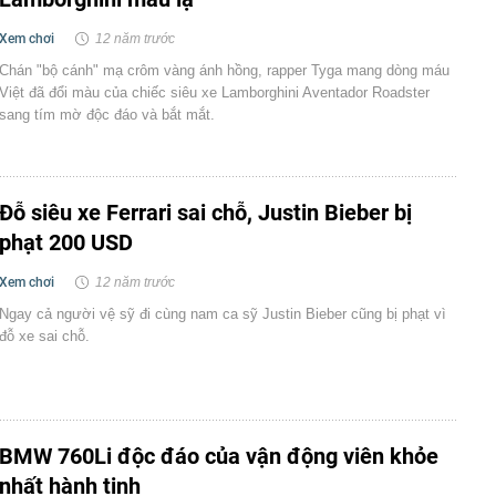
Xem chơi
12 năm trước
Chán "bộ cánh" mạ crôm vàng ánh hồng, rapper Tyga mang dòng máu
Việt đã đổi màu của chiếc siêu xe Lamborghini Aventador Roadster
sang tím mờ độc đáo và bắt mắt.
Đỗ siêu xe Ferrari sai chỗ, Justin Bieber bị
phạt 200 USD
Xem chơi
12 năm trước
Ngay cả người vệ sỹ đi cùng nam ca sỹ Justin Bieber cũng bị phạt vì
đỗ xe sai chỗ.
BMW 760Li độc đáo của vận động viên khỏe
nhất hành tinh