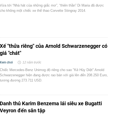
Vừa tới “Nhà hát của những giấc mơ”, “thiên thần” Di Maria đã được
cho không một chiếc xe thể thao Corvette Stingray 2014.
Xế "thửa riêng" của Arnold Schwarzenegger có
giá "chát"
Xem chơi
12 năm trước
Chiếc Mercedes-Benz Unimog độ riêng cho sao "Kẻ Hủy Diệt" Arnold
Schwarzenegger hiện đang được rao bán với giá lên đến 208.250 Euro,
tương đương 273.711 USD.
Danh thủ Karim Benzema lái siêu xe Bugatti
Veyron đến sân tập