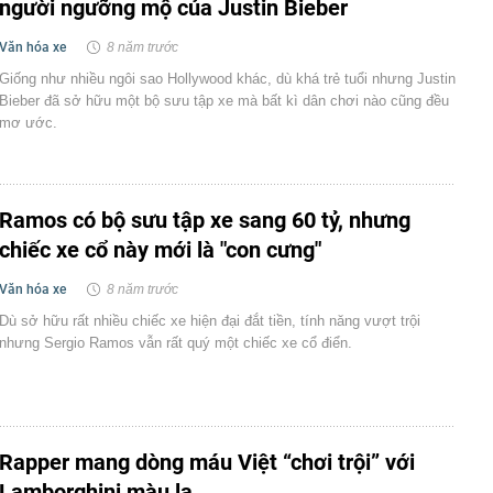
người ngưỡng mộ của Justin Bieber
Văn hóa xe
8 năm trước
Giống như nhiều ngôi sao Hollywood khác, dù khá trẻ tuổi nhưng Justin
Bieber đã sở hữu một bộ sưu tập xe mà bất kì dân chơi nào cũng đều
mơ ước.
Ramos có bộ sưu tập xe sang 60 tỷ, nhưng
chiếc xe cổ này mới là "con cưng"
Văn hóa xe
8 năm trước
Dù sở hữu rất nhiều chiếc xe hiện đại đắt tiền, tính năng vượt trội
nhưng Sergio Ramos vẫn rất quý một chiếc xe cổ điển.
Rapper mang dòng máu Việt “chơi trội” với
Lamborghini màu lạ