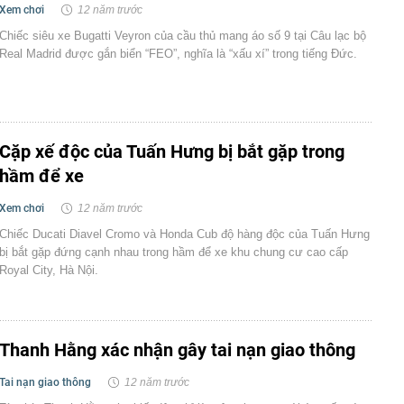
Xem chơi
12 năm trước
Chiếc siêu xe Bugatti Veyron của cầu thủ mang áo số 9 tại Câu lạc bộ
Real Madrid được gắn biển “FEO”, nghĩa là “xấu xí” trong tiếng Đức.
Cặp xế độc của Tuấn Hưng bị bắt gặp trong
hầm để xe
Xem chơi
12 năm trước
Chiếc Ducati Diavel Cromo và Honda Cub độ hàng độc của Tuấn Hưng
bị bắt gặp đứng cạnh nhau trong hầm để xe khu chung cư cao cấp
Royal City, Hà Nội.
Thanh Hằng xác nhận gây tai nạn giao thông
Tai nạn giao thông
12 năm trước