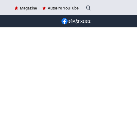
Magazine
AutoPro YouTube
BÍ MẬT XE BIZ