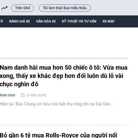
Trên Ghế
Tôi làm thật Bạn hiểu thấu
TÔ
ĐÁNH GIÁ XE
VĂN HÓA XE
KỸ THUẬT VÀ TƯ VẤN
XE MÁY
Nam danh hài mua hơn 50 chiếc ô tô: Vừa mua
xong, thấy xe khác đẹp hơn đổi luôn dù lỗ vài
chục nghìn đô
Xem chơi
2 năm trước
Hiện tại, Bảo Chung sở hữu một biệt thự rộng lớn tại Sài Gòn.
Bỏ gần 6 tỷ mua Rolls-Royce của người nổi