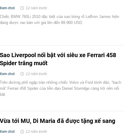
Xem chơi
12 năm trước
Chiếc BMW 760Li 2010 đặc biệt của sao bóng rổ LeBron James hiện
đang được rao bán với giá lên đến 89.900 USD.
Sao Liverpool nổi bật với siêu xe Ferrari 458
Spider trắng muốt
Xem chơi
12 năm trước
Trên đường phố ngập tràn những chiếc Volvo và Ford bình dân, “bạch
mã” Ferrari 458 Spider của tiền đạo Daniel Sturridge càng trở nên nổi
bật.
Vừa tới MU, Di Maria đã được tặng xế sang
Xem chơi
12 năm trước