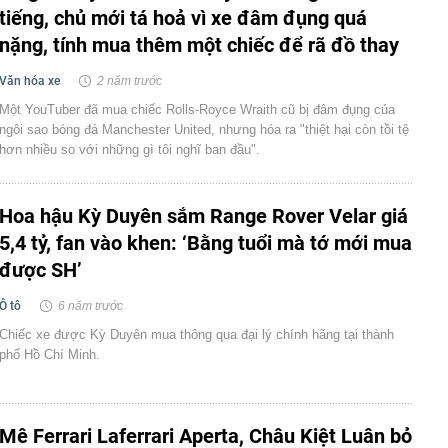
tiếng, chủ mới tá hoả vì xe đâm đụng quá
nặng, tính mua thêm một chiếc để rã đồ thay
Văn hóa xe
2 năm trước
Một YouTuber đã mua chiếc Rolls-Royce Wraith cũ bị đâm đụng của
ngôi sao bóng đá Manchester United, nhưng hóa ra "thiệt hại còn tồi tệ
hơn nhiều so với những gì tôi nghĩ ban đầu".
Hoa hậu Kỳ Duyên sắm Range Rover Velar giá
5,4 tỷ, fan vào khen: ‘Bằng tuổi mà tớ mới mua
được SH’
Ô tô
6 năm trước
Chiếc xe được Kỳ Duyên mua thông qua đại lý chính hãng tại thành
phố Hồ Chí Minh.
Mê Ferrari Laferrari Aperta, Châu Kiệt Luân bỏ