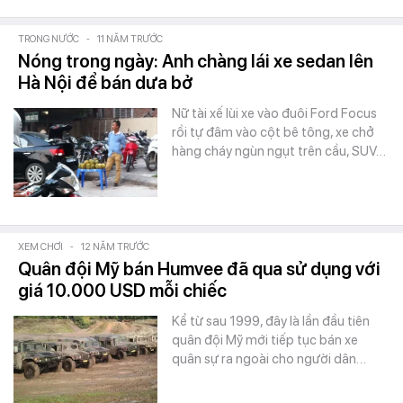
TRONG NƯỚC
-
11 NĂM TRƯỚC
Nóng trong ngày: Anh chàng lái xe sedan lên
Hà Nội để bán dưa bở
Nữ tài xế lùi xe vào đuôi Ford Focus
rồi tự đâm vào cột bê tông, xe chở
hàng cháy ngùn ngụt trên cầu, SUV…
XEM CHƠI
-
12 NĂM TRƯỚC
Quân đội Mỹ bán Humvee đã qua sử dụng với
giá 10.000 USD mỗi chiếc
Kể từ sau 1999, đây là lần đầu tiên
quân đội Mỹ mới tiếp tục bán xe
quân sự ra ngoài cho người dân…