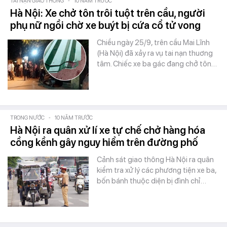
TAI NẠN GIAO THÔNG
-
10 NĂM TRƯỚC
Hà Nội: Xe chở tôn trôi tuột trên cầu, người
phụ nữ ngồi chờ xe buýt bị cứa cổ tử vong
Chiều ngày 25/9, trên cầu Mai Lĩnh
(Hà Nội) đã xảy ra vụ tai nạn thuơng
tâm. Chiếc xe ba gác đang chở tôn…
TRONG NƯỚC
-
10 NĂM TRƯỚC
Hà Nội ra quân xử lí xe tự chế chở hàng hóa
cồng kềnh gây nguy hiểm trên đường phố
Cảnh sát giao thông Hà Nội ra quân
kiểm tra xử lý các phương tiện xe ba,
bốn bánh thuộc diện bị đình chỉ…