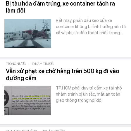
Bị tàu hỏa đâm trúng, xe container tách ra
làm đôi
Rất may, phần đầu kéo của xe
container không bị ảnh hưởng nên tài
xế và phụ lái đều thoát chết trong…
TRONG NƯỚC
-
10 NĂM TRƯỚC
Vẫn xử phạt xe chở hàng trên 500 kg đi vào
đường cấm
TP.HCM phải duy trì cấm xe tải nhỏ
nhằm tránh bị ùn tắc, mất an toàn
giao thông trong nội đô.