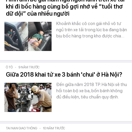
khi đi bốc hàng cùng bố gợi nhớ về “tuổi thơ
dữ dội” của nhiều người
Khoảnh khắc cô con gái nhỏ vô tư
ngủ trên xe tải trong lúc ba đang bận
bịu bốc hàng trong kho được chia…
Ô TÔ
-
9 NĂM TRƯỚC
Giữa 2018 khai tử xe 3 bánh 'chui' ở Hà Nội?
Đến giữa năm 2018 TP. Hà Nội sẽ thu
hồi toàn bộ xe ba, bốn bánh không
đủ điều kiện, tiêu chuẩn quy định.
TAI NẠN GIAO THÔNG
-
10 NĂM TRƯỚC