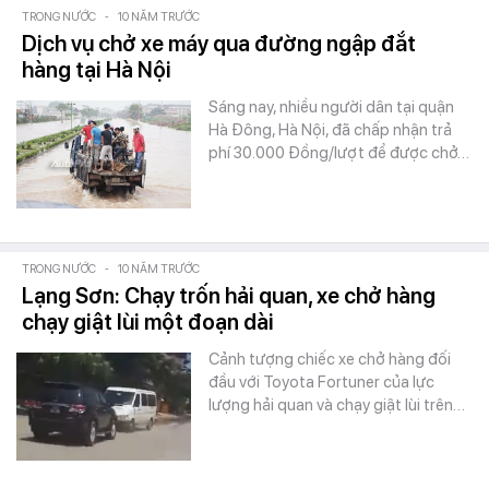
TRONG NƯỚC
-
10 NĂM TRƯỚC
Dịch vụ chở xe máy qua đường ngập đắt
hàng tại Hà Nội
Sáng nay, nhiều người dân tại quận
Hà Đông, Hà Nội, đã chấp nhận trả
phí 30.000 Đồng/lượt để được chở…
TRONG NƯỚC
-
10 NĂM TRƯỚC
Lạng Sơn: Chạy trốn hải quan, xe chở hàng
chạy giật lùi một đoạn dài
Cảnh tượng chiếc xe chở hàng đối
đầu với Toyota Fortuner của lực
lượng hải quan và chạy giật lùi trên…