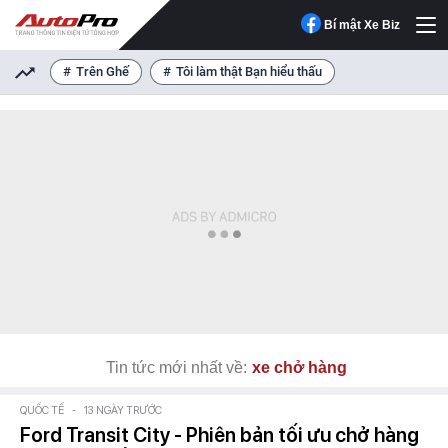
Bí mật Xe Biz
Trên Ghế
Tôi làm thật Bạn hiểu thấu
Tin tức mới nhất về:
xe chở hàng
QUỐC TẾ
-
13 NGÀY TRƯỚC
Ford Transit City - Phiên bản tối ưu chở hàng