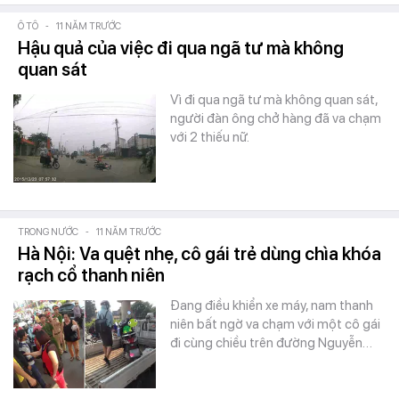
Ô TÔ
-
11 NĂM TRƯỚC
Hậu quả của việc đi qua ngã tư mà không
quan sát
Vì đi qua ngã tư mà không quan sát,
người đàn ông chở hàng đã va chạm
với 2 thiếu nữ.
TRONG NƯỚC
-
11 NĂM TRƯỚC
Hà Nội: Va quệt nhẹ, cô gái trẻ dùng chìa khóa
rạch cổ thanh niên
Đang điều khiển xe máy, nam thanh
niên bất ngờ va chạm với một cô gái
đi cùng chiều trên đường Nguyễn…