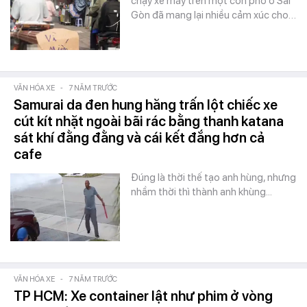
chạy xe máy trên một con phố ở Sài
Gòn đã mang lại nhiều cảm xúc cho…
VĂN HÓA XE
-
7 NĂM TRƯỚC
Samurai da đen hung hăng trấn lột chiếc xe
cút kít nhặt ngoài bãi rác bằng thanh katana
sát khí đằng đằng và cái kết đắng hơn cả
cafe
Đúng là thời thế tạo anh hùng, nhưng
nhầm thời thì thành anh khùng...
VĂN HÓA XE
-
7 NĂM TRƯỚC
TP HCM: Xe container lật như phim ở vòng