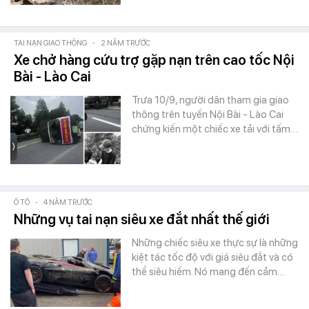
TAI NẠN GIAO THÔNG
-
2 NĂM TRƯỚC
Xe chở hàng cứu trợ gặp nạn trên cao tốc Nội
Bài - Lào Cai
Trưa 10/9, người dân tham gia giao
thông trên tuyến Nội Bài - Lào Cai
chứng kiến một chiếc xe tải với tấm…
Ô TÔ
-
4 NĂM TRƯỚC
Những vụ tai nạn siêu xe đắt nhất thế giới
Những chiếc siêu xe thực sự là những
kiệt tác tốc độ với giá siêu đắt và có
thể siêu hiếm. Nó mang đến cảm…