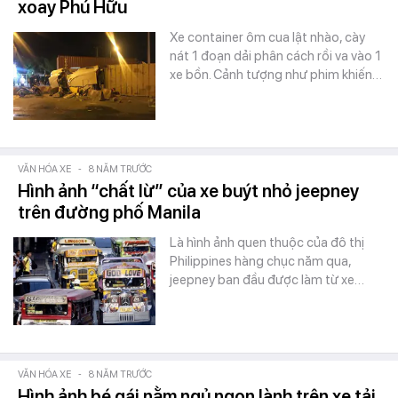
xoay Phú Hữu
Xe container ôm cua lật nhào, cày
nát 1 đoạn dải phân cách rồi va vào 1
xe bồn. Cảnh tượng như phim khiến…
VĂN HÓA XE
-
8 NĂM TRƯỚC
Hình ảnh “chất lừ” của xe buýt nhỏ jeepney
trên đường phố Manila
Là hình ảnh quen thuộc của đô thị
Philippines hàng chục năm qua,
jeepney ban đầu được làm từ xe…
VĂN HÓA XE
-
8 NĂM TRƯỚC
Hình ảnh bé gái nằm ngủ ngon lành trên xe tải