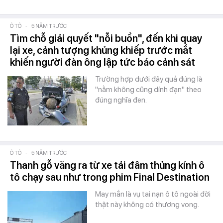
Ô TÔ
-
5 NĂM TRƯỚC
Tìm chỗ giải quyết "nỗi buồn", đến khi quay
lại xe, cảnh tượng khủng khiếp trước mắt
khiến người đàn ông lập tức báo cảnh sát
Trường hợp dưới đây quả đúng là
"nằm không cũng dính đạn" theo
đúng nghĩa đen.
Ô TÔ
-
5 NĂM TRƯỚC
Thanh gỗ văng ra từ xe tải đâm thủng kính ô
tô chạy sau như trong phim Final Destination
May mắn là vụ tai nạn ô tô ngoài đời
thật này không có thương vong.