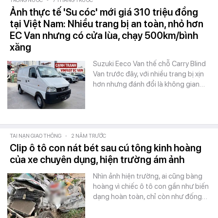
TRONG NƯỚC
-
7 THÁNG TRƯỚC
Ảnh thực tế 'Su cóc' mới giá 310 triệu đồng
tại Việt Nam: Nhiều trang bị an toàn, nhỏ hơn
EC Van nhưng có cửa lùa, chạy 500km/bình
xăng
Suzuki Eeco Van thế chỗ Carry Blind
Van trước đây, với nhiều trang bị xịn
hơn nhưng đánh đổi là không gian…
TAI NẠN GIAO THÔNG
-
2 NĂM TRƯỚC
Clip ô tô con nát bét sau cú tông kinh hoàng
của xe chuyên dụng, hiện trường ám ảnh
Nhìn ảnh hiện trường, ai cũng bàng
hoàng vì chiếc ô tô con gần như biến
dạng hoàn toàn, chỉ còn như đống…