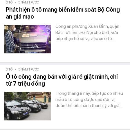
Ô TÔ
-
5 NĂM TRƯỚC
Phát hiện ô tô mang biển kiểm soát Bộ Công
an giả mạo
Công an phường Xuân Đỉnh, quận
Bắc Từ Liêm, Hà Nội cho biết, vừa
tiếp nhận hồ sơ vụ việc xe ô tô…
Ô TÔ
-
5 NĂM TRƯỚC
Ô tô công đang bán với giá rẻ giật mình, chỉ
từ 7 triệu đồng
Trong tháng 8 này, tiếp tục có nhiều
mẫu ô tô công được các đơn vị,
đoàn thể tiến hành thanh lý với giá…