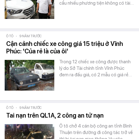
cẩu nhiều phương tiện không có tài…
Ô TÔ
-
9 NĂM TRƯỚC
Cận cảnh chiếc xe công giá 15 triệu ở Vĩnh
Phúc: 'Của rẻ là của ôi'
Trong 12 chiếc xe công được thanh
lý do Sở Tài chính tỉnh Vĩnh Phúc
đem ra đấu giá, có 2 mẫu có giá rẻ…
Ô TÔ
-
9 NĂM TRƯỚC
Tai nạn trên QL1A, 2 công an tử nạn
Ô tô chở 4 cán bộ công an tỉnh Bình
Thuận trên đường đi công tác trở về