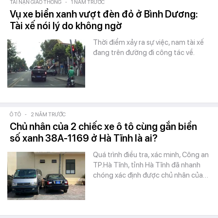
TAI NẠN GIAO THÔNG
-
1 NĂM TRƯỚC
Vụ xe biển xanh vượt đèn đỏ ở Bình Dương:
Tài xế nói lý do không ngờ
Thời điểm xảy ra sự việc, nam tài xế
đang trên đường đi công tác về.
Ô TÔ
-
2 NĂM TRƯỚC
Chủ nhân của 2 chiếc xe ô tô cùng gắn biển
số xanh 38A-1169 ở Hà Tĩnh là ai?
Quá trình điều tra, xác minh, Công an
TP.Hà Tĩnh, tỉnh Hà Tĩnh đã nhanh
chóng xác định được chủ nhân của…