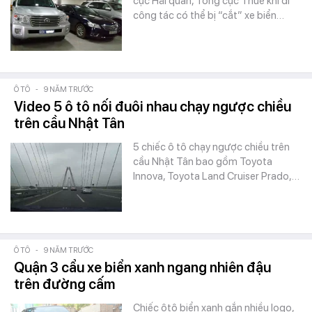
cục Hải quan, Tổng cục Thuế khi đi
công tác có thể bị “cắt” xe biển…
Ô TÔ
-
9 NĂM TRƯỚC
Video 5 ô tô nối đuôi nhau chạy ngược chiều
trên cầu Nhật Tân
5 chiếc ô tô chạy ngược chiều trên
cầu Nhật Tân bao gồm Toyota
Innova, Toyota Land Cruiser Prado,…
Ô TÔ
-
9 NĂM TRƯỚC
Quận 3 cẩu xe biển xanh ngang nhiên đậu
trên đường cấm
Chiếc ôtô biển xanh gắn nhiều logo,