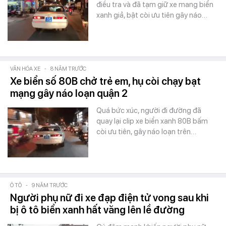
điều tra và đã tạm giữ xe mang biển
xanh giả, bật còi ưu tiên gây náo…
VĂN HÓA XE
-
8 NĂM TRƯỚC
Xe biển số 80B chở trẻ em, hụ còi chạy bạt
mạng gây náo loạn quận 2
Quá bức xúc, người đi đường đã
quay lại clip xe biển xanh 80B bấm
còi ưu tiên, gây náo loạn trên…
Ô TÔ
-
9 NĂM TRƯỚC
Người phụ nữ đi xe đạp điện tử vong sau khi
bị ô tô biển xanh hất văng lên lề đường