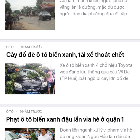
Cú đâm mạnh khiến người phụ nữ
văng lên lề đường, mặc dù được
người dân địa phương đưa đi cấp…
Ô TÔ
-
9 NĂM TRƯỚC
Cây đổ đè ô tô biển xanh, tài xế thoát chết
Xe ô tô biển xanh 4 chỗ hiệu Toyota
vios đang lưu thông qua cầu Vỹ Dạ
(TP Huế), bất ngờ bị cây lớn đổ đè…
Ô TÔ
-
9 NĂM TRƯỚC
Phạt ô tô biển xanh đậu lấn vỉa hè ở quận 1
Đoàn liên ngành xử lý vi phạm vỉa hè
do ông Đoàn Ngọc Hải dẫn đầu đã