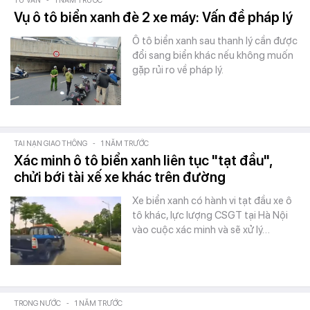
TƯ VẤN
-
1 NĂM TRƯỚC
Vụ ô tô biển xanh đè 2 xe máy: Vấn đề pháp lý
Ô tô biển xanh sau thanh lý cần được
đổi sang biển khác nếu không muốn
gặp rủi ro về pháp lý.
TAI NẠN GIAO THÔNG
-
1 NĂM TRƯỚC
Xác minh ô tô biển xanh liên tục "tạt đầu",
chửi bới tài xế xe khác trên đường
Xe biển xanh có hành vi tạt đầu xe ô
tô khác, lực lượng CSGT tại Hà Nội
vào cuộc xác minh và sẽ xử lý…
TRONG NƯỚC
-
1 NĂM TRƯỚC