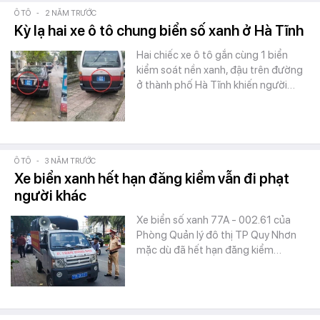
Ô TÔ
-
2 NĂM TRƯỚC
Kỳ lạ hai xe ô tô chung biển số xanh ở Hà Tĩnh
Hai chiếc xe ô tô gắn cùng 1 biển
kiểm soát nền xanh, đậu trên đường
ở thành phố Hà Tĩnh khiến người…
Ô TÔ
-
3 NĂM TRƯỚC
Xe biển xanh hết hạn đăng kiểm vẫn đi phạt
người khác
Xe biển số xanh 77A - 002.61 của
Phòng Quản lý đô thị TP Quy Nhơn
mặc dù đã hết hạn đăng kiểm…