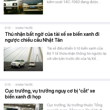
kiểm soát 14C-1063 đang được…
Ô TÔ
-
9 NĂM TRƯỚC
Thú nhận bất ngờ của tài xế xe biển xanh đi
ngược chiều cầu Nhật Tân
Tài xế điều khiển ô tô biển xanh của
Bộ Y tế thừa nhận thông tin ngược lại
với văn bản trước đó của Vụ Kế…
Ô TÔ
-
9 NĂM TRƯỚC
Cục trưởng, vụ trưởng nguy cơ bị 'cắt' xe
biển xanh đi họp
Cục trưởng, Vụ trưởng thuộc Tổng