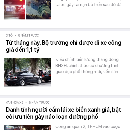
tài xế gây tai nạn bỏ trốn sau đó đã…
Ô TÔ
-
8 NĂM TRƯỚC
Từ tháng này, Bộ trưởng chỉ được đi xe công
giá đến 1,1 tỷ
Điều chỉnh tiền lương tháng đóng
BHXH, chính thức có chương trình
giáo dục phổ thông mới, kiểm lâm…
VĂN HÓA XE
-
8 NĂM TRƯỚC
Danh tính người cầm lái xe biển xanh giả, bật
còi ưu tiên gây náo loạn đường phố
Công an quận 2, TPHCM vào cuộc