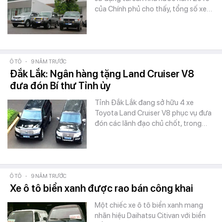
của Chính phủ cho thấy, tổng số xe…
Ô TÔ
-
9 NĂM TRƯỚC
Đắk Lắk: Ngân hàng tặng Land Cruiser V8
đưa đón Bí thư Tỉnh ủy
Tỉnh Đắk Lắk đang sở hữu 4 xe
Toyota Land Cruiser V8 phục vụ đưa
đón các lãnh đạo chủ chốt, trong…
Ô TÔ
-
9 NĂM TRƯỚC
Xe ô tô biển xanh được rao bán công khai
Một chiếc xe ô tô biển xanh mang
nhãn hiệu Daihatsu Citivan với biển