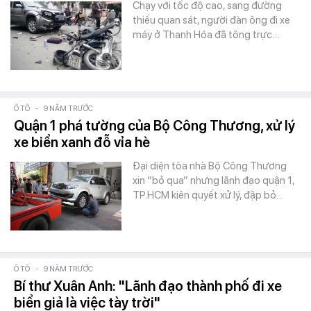
Chạy với tốc độ cao, sang đường
thiếu quan sát, người đàn ông đi xe
máy ở Thanh Hóa đã tông trực…
Ô TÔ
-
9 NĂM TRƯỚC
Quận 1 phá tường của Bộ Công Thương, xử lý
xe biển xanh đỗ vỉa hè
Đại diện tòa nhà Bộ Công Thương
xin “bỏ qua” nhưng lãnh đạo quận 1,
TP.HCM kiên quyết xử lý, đập bỏ…
Ô TÔ
-
9 NĂM TRƯỚC
Bí thư Xuân Anh: "Lãnh đạo thành phố đi xe
biển giả là việc tày trời"