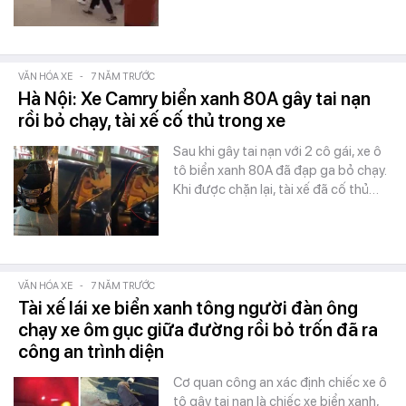
VĂN HÓA XE
-
7 NĂM TRƯỚC
Hà Nội: Xe Camry biển xanh 80A gây tai nạn
rồi bỏ chạy, tài xế cố thủ trong xe
Sau khi gây tai nạn với 2 cô gái, xe ô
tô biển xanh 80A đã đạp ga bỏ chạy.
Khi được chặn lại, tài xế đã cố thủ…
VĂN HÓA XE
-
7 NĂM TRƯỚC
Tài xế lái xe biển xanh tông người đàn ông
chạy xe ôm gục giữa đường rồi bỏ trốn đã ra
công an trình diện
Cơ quan công an xác định chiếc xe ô
tô gây tai nạn là chiếc xe biển xanh,