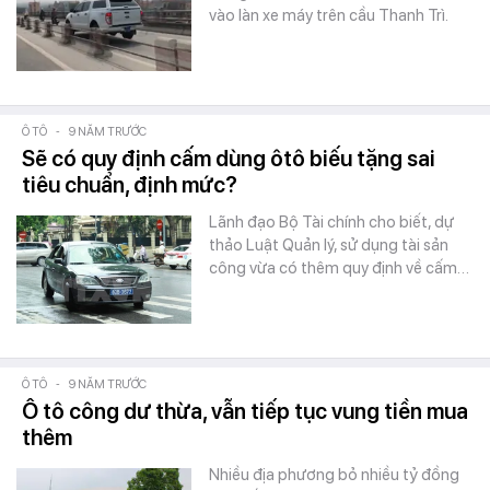
vào làn xe máy trên cầu Thanh Trì.
Ô TÔ
-
9 NĂM TRƯỚC
Sẽ có quy định cấm dùng ôtô biếu tặng sai
tiêu chuẩn, định mức?
Lãnh đạo Bộ Tài chính cho biết, dự
thảo Luật Quản lý, sử dụng tài sản
công vừa có thêm quy định về cấm…
Ô TÔ
-
9 NĂM TRƯỚC
Ô tô công dư thừa, vẫn tiếp tục vung tiền mua
thêm
Nhiều địa phương bỏ nhiều tỷ đồng