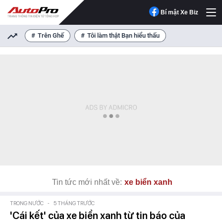
Bí mật Xe Biz
Trên Ghế
Tôi làm thật Bạn hiểu thấu
Tin tức mới nhất về:
xe biển xanh
TRONG NƯỚC
-
5 THÁNG TRƯỚC
'Cái kết' của xe biển xanh từ tin báo của