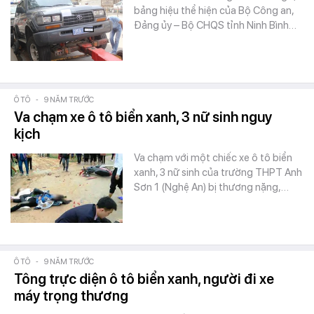
bảng hiệu thể hiện của Bộ Công an,
Đảng ủy – Bộ CHQS tỉnh Ninh Bình…
Ô TÔ
-
9 NĂM TRƯỚC
Va chạm xe ô tô biển xanh, 3 nữ sinh nguy
kịch
Va chạm với một chiếc xe ô tô biển
xanh, 3 nữ sinh của trường THPT Anh
Sơn 1 (Nghệ An) bị thương nặng,…
Ô TÔ
-
9 NĂM TRƯỚC
Tông trực diện ô tô biển xanh, người đi xe
máy trọng thương