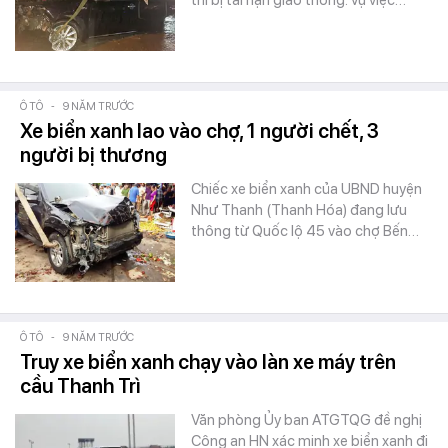
thì bị tai nạn giao thông. Vụ việc…
Ô TÔ
-
9 NĂM TRƯỚC
Xe biển xanh lao vào chợ, 1 người chết, 3
người bị thương
Chiếc xe biển xanh của UBND huyện
Như Thanh (Thanh Hóa) đang lưu
thông từ Quốc lộ 45 vào chợ Bến…
Ô TÔ
-
9 NĂM TRƯỚC
Truy xe biển xanh chạy vào làn xe máy trên
cầu Thanh Trì
Văn phòng Ủy ban ATGTQG đề nghị
Công an HN xác minh xe biển xanh đi