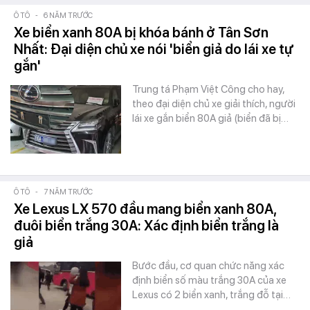
Ô TÔ
-
6 NĂM TRƯỚC
Xe biển xanh 80A bị khóa bánh ở Tân Sơn
Nhất: Đại diện chủ xe nói 'biển giả do lái xe tự
gắn'
Trung tá Phạm Việt Công cho hay,
theo đại diện chủ xe giải thích, người
lái xe gắn biển 80A giả (biển đã bị…
Ô TÔ
-
7 NĂM TRƯỚC
Xe Lexus LX 570 đầu mang biển xanh 80A,
đuôi biển trắng 30A: Xác định biển trắng là
giả
Bước đầu, cơ quan chức năng xác
định biển số màu trắng 30A của xe
Lexus có 2 biển xanh, trắng đỗ tại…