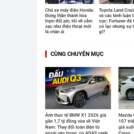
Chủ xe máy điện Honda:
Toyota Land Cruis
Đừng thần thánh hóa
và các bình luận t
trạm đổi pin, tối về cắm
cực: Fortuner đè 
sạc như điện thoại mới
có lạc nhưng sự t
là chân ái
gì?
CÙNG CHUYÊN MỤC
Ảnh thực tế BMW X1 2026 giá
Mazda C
gần 1,7 tỷ đồng vừa về Việt
107 triệ
Nam: Thay đổi toàn diện từ
giá xuố
ngoài vào trong, có ADAS cạnh…
Cross