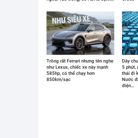
Trông rất Ferrari nhưng tên nghe
Dây chu
như Lexus, chiếc xe này mạnh
5 phút,
585hp, có thể chạy hơn
thái đi
850km/sạc
Nước đi
điện…