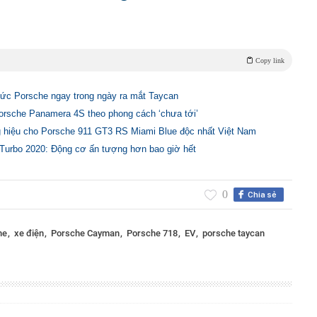
Copy link
ức Porsche ngay trong ngày ra mắt Taycan
orsche Panamera 4S theo phong cách ‘chưa tới’
àng hiệu cho Porsche 911 GT3 RS Miami Blue độc nhất Việt Nam
urbo 2020: Động cơ ấn tượng hơn bao giờ hết
0
Chia sẻ
he
xe điện
Porsche Cayman
Porsche 718
EV
porsche taycan