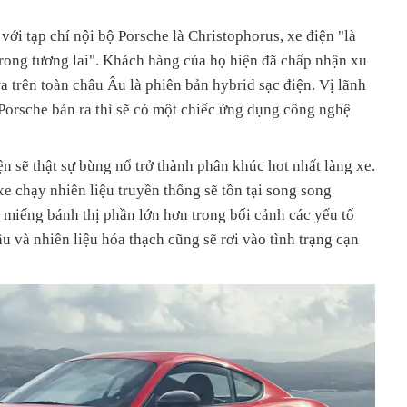
ới tạp chí nội bộ Porsche là Christophorus, xe điện "là
 trong tương lai". Khách hàng của họ hiện đã chấp nhận xu
 trên toàn châu Âu là phiên bản hybrid sạc điện. Vị lãnh
Porsche bán ra thì sẽ có một chiếc ứng dụng công nghệ
ện sẽ thật sự bùng nổ trở thành phân khúc hot nhất làng xe.
xe chạy nhiên liệu truyền thống sẽ tồn tại song song
 miếng bánh thị phần lớn hơn trong bối cảnh các yếu tố
u và nhiên liệu hóa thạch cũng sẽ rơi vào tình trạng cạn