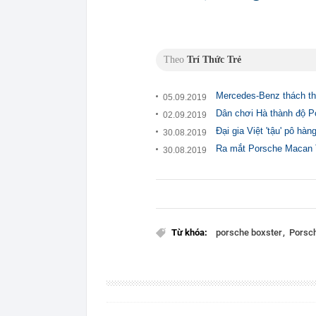
Theo
Trí Thức Trẻ
Mercedes-Benz thách th
05.09.2019
Dân chơi Hà thành độ P
02.09.2019
Đại gia Việt 'tậu' pô h
30.08.2019
Ra mắt Porsche Macan T
30.08.2019
Từ khóa:
porsche boxster
Porsc