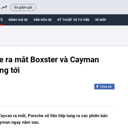
Xe giảm giá
TÔ
ĐÁNH GIÁ XE
VĂN HÓA XE
KỸ THUẬT VÀ TƯ VẤN
XE MÁY
e ra mắt Boxster và Cayman
ng tới
Chia sẻ
aycan ra mắt, Porsche sẽ liên tiếp tung ra các phiên bản
ayman ngay năm sau.