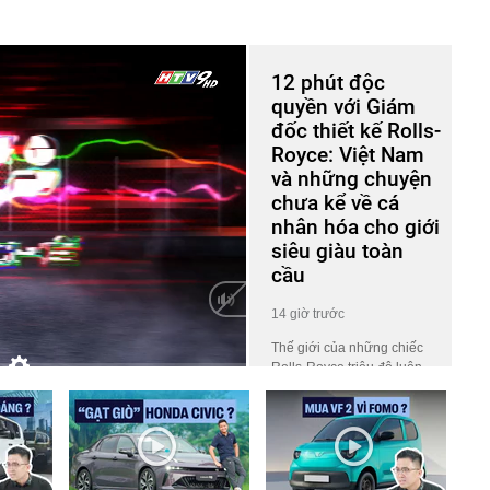
12 phút độc
quyền với Giám
đốc thiết kế Rolls-
Royce: Việt Nam
và những chuyện
chưa kể về cá
nhân hóa cho giới
siêu giàu toàn
cầu
14 giờ trước
Thế giới của những chiếc
Rolls-Royce triệu đô luôn
HD
Auto
phủ một lớp màn bí ẩn khiến
công chúng tò mò. Ở đó, giá
trị không nằm ở những khối
động cơ gầm rú hay logo
lấp lánh, mà ẩn giấu trong
những tiêu chuẩn chế tác