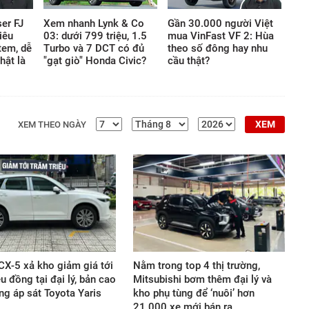
khắt khe thách thức mọi giới
er FJ
Xem nhanh Lynk & Co
Gần 30.000 người Việt
hạn thông thường của thế
iêu
03: dưới 799 triệu, 1.5
mua VinFast VF 2: Hùa
giới vật chất.
tem, dễ
Turbo và 7 DCT có đủ
theo số đông hay nhu
hật là
"gạt giò" Honda Civic?
cầu thật?
XEM
XEM THEO NGÀY
X-5 xả kho giảm giá tới
Nằm trong top 4 thị trường,
u đồng tại đại lý, bản cao
Mitsubishi bơm thêm đại lý và
ng áp sát Toyota Yaris
kho phụ tùng để ‘nuôi’ hơn
21.000 xe mới bán ra