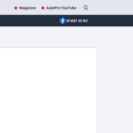
Magazine
AutoPro YouTube
BÍ MẬT XE BIZ