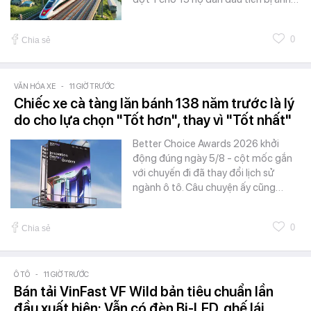
0
Chia sẻ
VĂN HÓA XE
-
11 GIỜ TRƯỚC
Chiếc xe cà tàng lăn bánh 138 năm trước là lý
do cho lựa chọn "Tốt hơn", thay vì "Tốt nhất"
Better Choice Awards 2026 khởi
động đúng ngày 5/8 - cột mốc gắn
với chuyến đi đã thay đổi lịch sử
ngành ô tô. Câu chuyện ấy cũng…
0
Chia sẻ
Ô TÔ
-
11 GIỜ TRƯỚC
Bán tải VinFast VF Wild bản tiêu chuẩn lần
đầu xuất hiện: Vẫn có đèn Bi-LED, ghế lái