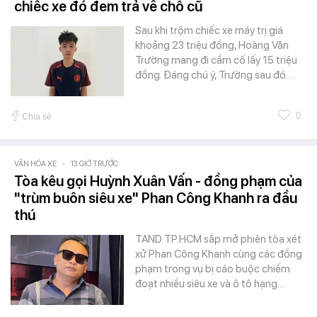
chiếc xe đó đem trả về chỗ cũ
Sau khi trộm chiếc xe máy trị giá
khoảng 23 triệu đồng, Hoàng Văn
Trường mang đi cầm cố lấy 15 triệu
đồng. Đáng chú ý, Trường sau đó…
0
Chia sẻ
VĂN HÓA XE
-
13 GIỜ TRƯỚC
Tòa kêu gọi Huỳnh Xuân Vấn - đồng phạm của
"trùm buôn siêu xe" Phan Công Khanh ra đầu
thú
TAND TP.HCM sắp mở phiên tòa xét
xử Phan Công Khanh cùng các đồng
phạm trong vụ bị cáo buộc chiếm
đoạt nhiều siêu xe và ô tô hạng…