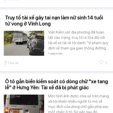
Truy tố tài xế gây tai nạn làm nữ sinh 14 tuổi
tử vong ở Vĩnh Long
Viện Kiểm sát địa phương đã hoàn
tất cáo trạng, truy tố ra tòa đối với
tài xế xe tải về tội danh “Vi phạm quy
định về tham gia giao thông đường…
1 ngày trước
0
Chia sẻ
Ô tô gắn biển kiểm soát có dòng chữ "xe tang
lễ" ở Hưng Yên: Tài xế đã bị phát giác
Một hình ảnh được chia sẻ trên mạng
xã hội khiến nhiều người tò mò về
mục đích của dòng chữ gắn phía sau
một chiếc ô tô. Sự việc sau đó