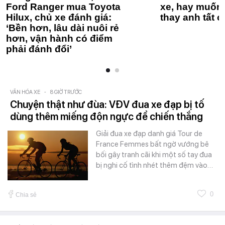
Ford Ranger mua Toyota
xe, hay muốn 
Hilux, chủ xe đánh giá:
thay anh tất c
‘Bền hơn, lâu dài nuôi rẻ
hơn, vận hành có điểm
phải đánh đổi’
VĂN HÓA XE
-
8 GIỜ TRƯỚC
Chuyện thật như đùa: VĐV đua xe đạp bị tố
dùng thêm miếng độn ngực để chiến thắng
Giải đua xe đạp danh giá Tour de
France Femmes bất ngờ vướng bê
bối gây tranh cãi khi một số tay đua
bị nghi cố tình nhét thêm đệm vào…
0
Chia sẻ