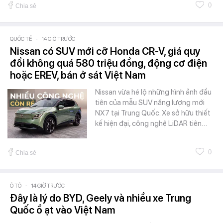
0
Chia sẻ
QUỐC TẾ
-
14 GIỜ TRƯỚC
Nissan có SUV mới cỡ Honda CR-V, giá quy
đổi không quá 580 triệu đồng, động cơ điện
hoặc EREV, bán ở sát Việt Nam
Nissan vừa hé lộ những hình ảnh đầu
tiên của mẫu SUV năng lượng mới
NX7 tại Trung Quốc. Xe sở hữu thiết
kế hiện đại, công nghệ LiDAR tiên…
0
Chia sẻ
Ô TÔ
-
14 GIỜ TRƯỚC
Đây là lý do BYD, Geely và nhiều xe Trung
Quốc ồ ạt vào Việt Nam