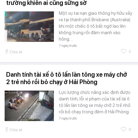
trường khiến ai cũng sững sờ
Một vụ tai nạn giao thông hy hữu xảy
ra tại thành phố Brisbane (Australia)
khi một chiếc ô tô bất ngờ lao lên
không trung rồi đâm mạnh vào
hông…
7 ngày trước
0
Chia sẻ
Danh tính tài xế ô tô lấn làn tông xe máy chở
2 trẻ nhỏ rồi bỏ chạy ở Hải Phòng
Lực lượng chức năng xác định được
danh tính, lỗi vi phạm của tài xế lái ô
tô lấn làn tông xe máy chở 2 trẻ nhỏ
rồi bỏ chạy trong đêm ở Hải Phòng.
7 ngày trước
0
Chia sẻ