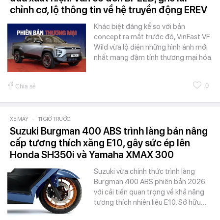
chỉnh cơ, lộ thông tin về hệ truyền động EREV
Khác biệt đáng kể so với bản
concept ra mắt trước đó, VinFast VF
Wild vừa lộ diện những hình ảnh mới
nhất mang đậm tính thương mại hóa.
0
Chia sẻ
XE MÁY
-
11 GIỜ TRƯỚC
Suzuki Burgman 400 ABS trình làng bản nâng
cấp tương thích xăng E10, gây sức ép lên
Honda SH350i và Yamaha XMAX 300
Suzuki vừa chính thức trình làng
Burgman 400 ABS phiên bản 2026
với cải tiến quan trọng về khả năng
tương thích nhiên liệu E10. Sở hữu…