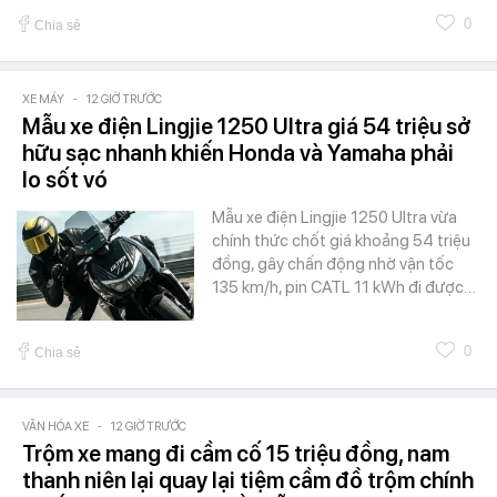
0
Chia sẻ
XE MÁY
-
12 GIỜ TRƯỚC
Mẫu xe điện Lingjie 1250 Ultra giá 54 triệu sở
hữu sạc nhanh khiến Honda và Yamaha phải
lo sốt vó
Mẫu xe điện Lingjie 1250 Ultra vừa
chính thức chốt giá khoảng 54 triệu
đồng, gây chấn động nhờ vận tốc
135 km/h, pin CATL 11 kWh đi được…
0
Chia sẻ
VĂN HÓA XE
-
12 GIỜ TRƯỚC
Trộm xe mang đi cầm cố 15 triệu đồng, nam
thanh niên lại quay lại tiệm cầm đồ trộm chính