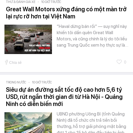
THỬ & ĐÁNH GIÁ XE
-
10 GIỜ TRƯỚC
Great Wall Motors xứng đáng có một màn trở
lại rực rỡ hơn tại Việt Nam
“Haval dừng bán rồi” — suy nghĩ này
khiến tôi dần quên Great Wall
Motors, và cũng chính là lý do tôi liều
sang Trung Quốc xem họ thực sự là…
0
Chia sẻ
TRONG NƯỚC
-
10 GIỜ TRƯỚC
Siêu dự án đường sắt tốc độ cao hơn 5,6 tỷ
USD, rút ngắn thời gian đi từ Hà Nội - Quảng
Ninh có diễn biến mới
UBND phường Uông Bí (tỉnh Quảng
Ninh) đã tổ chức chi trả tiền bồi
thường, hỗ trợ giải phóng mặt bằng
đợt 1 cho 15 hộ dân đầu tiên bị ảnh…