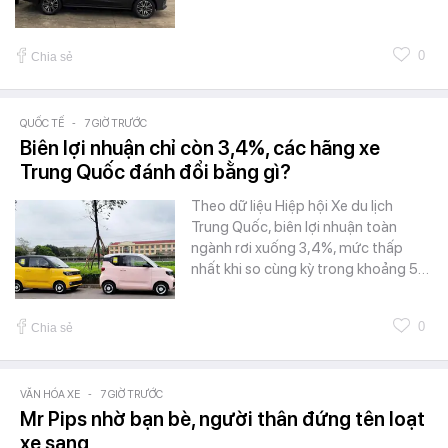
0
Chia sẻ
QUỐC TẾ
-
7 GIỜ TRƯỚC
Biên lợi nhuận chỉ còn 3,4%, các hãng xe
Trung Quốc đánh đổi bằng gì?
Theo dữ liệu Hiệp hội Xe du lịch
Trung Quốc, biên lợi nhuận toàn
ngành rơi xuống 3,4%, mức thấp
nhất khi so cùng kỳ trong khoảng 5…
0
Chia sẻ
VĂN HÓA XE
-
7 GIỜ TRƯỚC
Mr Pips nhờ bạn bè, người thân đứng tên loạt
xe sang