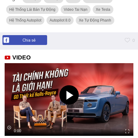
Hệ Thống Lái Bán Tự Động
Video Tai Nạn
Xe Tesla
Hệ Thống Autopilot
Autopilot 8.0
Xe Tự Động Phanh
Chia sẻ
0
VIDEO
0:00