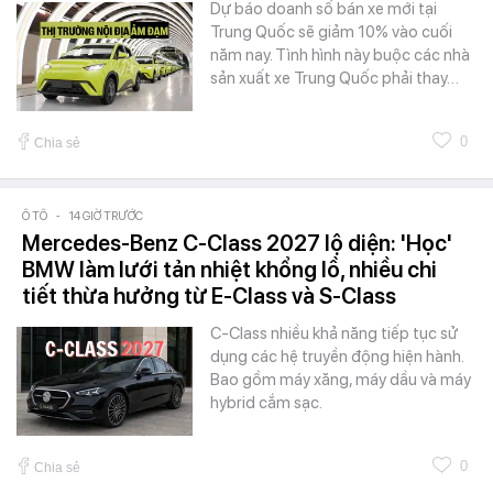
Dự báo doanh số bán xe mới tại
Trung Quốc sẽ giảm 10% vào cuối
năm nay. Tình hình này buộc các nhà
sản xuất xe Trung Quốc phải thay…
0
Chia sẻ
Ô TÔ
-
14 GIỜ TRƯỚC
Mercedes-Benz C-Class 2027 lộ diện: 'Học'
BMW làm lưới tản nhiệt khổng lồ, nhiều chi
tiết thừa hưởng từ E-Class và S-Class
C-Class nhiều khả năng tiếp tục sử
dụng các hệ truyền động hiện hành.
Bao gồm máy xăng, máy dầu và máy
hybrid cắm sạc.
0
Chia sẻ