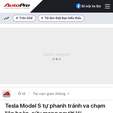
Bí mật Xe Biz
Trên Ghế
Tôi làm thật Bạn hiểu thấu
Ô tô
Tai nạn giao thông
Tesla Model S tự phanh tránh va chạm