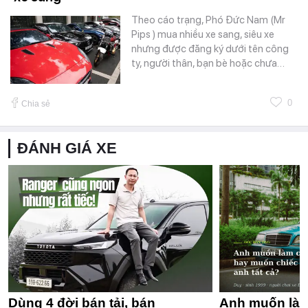
Theo cáo trạng, Phó Đức Nam (Mr
Pips ) mua nhiều xe sang, siêu xe
nhưng được đăng ký dưới tên công
ty, người thân, bạn bè hoặc chưa…
0
Chia sẻ
ĐÁNH GIÁ XE
Dùng 4 đời bán tải, bán
Anh muốn làm