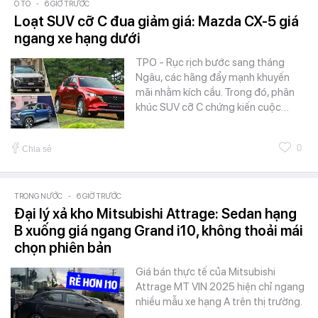
Ô TÔ
-
6 GIỜ TRƯỚC
Loạt SUV cỡ C đua giảm giá: Mazda CX-5 giá
ngang xe hạng dưới
TPO - Rục rịch bước sang tháng
Ngâu, các hãng đẩy mạnh khuyến
mãi nhằm kích cầu. Trong đó, phân
khúc SUV cỡ C chứng kiến cuộc…
0
Chia sẻ
TRONG NƯỚC
-
6 GIỜ TRƯỚC
Đại lý xả kho Mitsubishi Attrage: Sedan hạng
B xuống giá ngang Grand i10, không thoải mái
chọn phiên bản
Giá bán thực tế của Mitsubishi
Attrage MT VIN 2025 hiện chỉ ngang
nhiều mẫu xe hạng A trên thị trường.