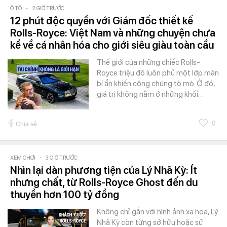
Ô TÔ
-
2 GIỜ TRƯỚC
12 phút độc quyền với Giám đốc thiết kế
Rolls-Royce: Việt Nam và những chuyện chưa
kể về cá nhân hóa cho giới siêu giàu toàn cầu
Thế giới của những chiếc Rolls-
Royce triệu đô luôn phủ một lớp màn
bí ẩn khiến công chúng tò mò. Ở đó,
giá trị không nằm ở những khối…
0
Chia sẻ
XEM CHƠI
-
3 GIỜ TRƯỚC
Nhìn lại dàn phương tiện của Lý Nhã Kỳ: Ít
nhưng chất, từ Rolls-Royce Ghost đến du
thuyền hơn 100 tỷ đồng
Không chỉ gắn với hình ảnh xa hoa, Lý
Nhã Kỳ còn từng sở hữu hoặc sử