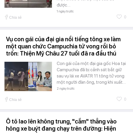
được…
1 ngày trước
0
Chia sẻ
Vụ con gái của đại gia nổi tiếng tông xe làm
một quan chức Campuchia tử vong rồi bỏ
trốn: Thiện Mỹ Châu 27 tuổi đã ra đầu thú
Con gái của một đại gia gốc Hoa tại
Campuchia đã bị cảnh sát bắt giữ
sau vụ lái xe AVATR 11 tông tử vong
một người đàn ông, trong khi xuất…
2 ngày trước
0
Chia sẻ
Ô tô lao lên không trung, "cắm" thẳng vào
hông xe buýt đang chạy trên đường: Hiện