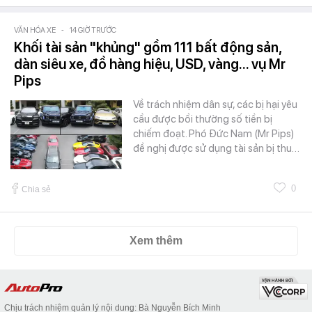
VĂN HÓA XE
-
14 GIỜ TRƯỚC
Khối tài sản "khủng" gồm 111 bất động sản,
dàn siêu xe, đồ hàng hiệu, USD, vàng... vụ Mr
Pips
Về trách nhiệm dân sự, các bị hại yêu
cầu được bồi thường số tiền bị
chiếm đoạt. Phó Đức Nam (Mr Pips)
đề nghị được sử dụng tài sản bị thu…
0
Chia sẻ
Xem thêm
Chịu trách nhiệm quản lý nội dung: Bà Nguyễn Bích Minh