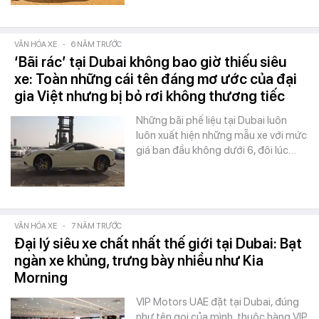
VĂN HÓA XE
-
6 NĂM TRƯỚC
‘Bãi rác’ tại Dubai không bao giờ thiếu siêu
xe: Toàn những cái tên đáng mơ ước của đại
gia Việt nhưng bị bỏ rơi không thương tiếc
Những bãi phế liệu tại Dubai luôn
luôn xuất hiện những mẫu xe với mức
giá ban đầu không dưới 6, đôi lúc…
VĂN HÓA XE
-
7 NĂM TRƯỚC
Đại lý siêu xe chất nhất thế giới tại Dubai: Bạt
ngàn xe khủng, trưng bày nhiều như Kia
Morning
VIP Motors UAE đặt tại Dubai, đúng
như tên gọi của mình, thuộc hàng VIP