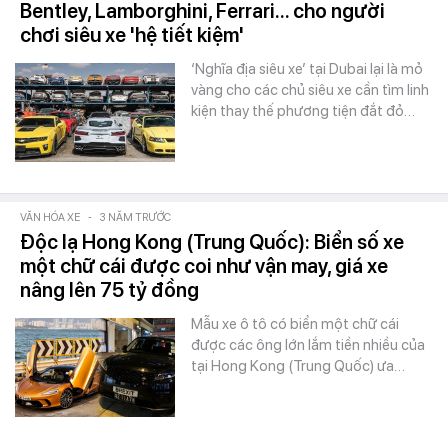
Bentley, Lamborghini, Ferrari... cho người
chơi siêu xe 'hệ tiết kiệm'
‘Nghĩa địa siêu xe’ tại Dubai lại là mỏ
vàng cho các chủ siêu xe cần tìm linh
kiện thay thế phương tiện đắt đỏ…
VĂN HÓA XE
-
3 NĂM TRƯỚC
Độc lạ Hong Kong (Trung Quốc): Biển số xe
một chữ cái được coi như vận may, giá xe
nâng lên 75 tỷ đồng
Mẫu xe ô tô có biển một chữ cái
được các ông lớn lắm tiền nhiều của
tại Hong Kong (Trung Quốc) ưa…