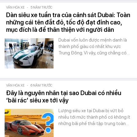
VĂN HÓA XE
-
5 NĂM TRƯỚC
Dàn siêu xe tuần tra của cảnh sát Dubai: Toàn
những cái tên đắt đỏ, tốc độ đạt đỉnh cao,
mục đích là để thân thiện với người dân
Dubai vốn luôn được mệnh danh là
thành phố giàu có nhất khu vực
Trung Đông. Vì vậy, cũng chẳng có…
VĂN HÓA XE
-
6 NĂM TRƯỚC
Đây là nguyên nhân tại sao Dubai có nhiều
‘bãi rác’ siêu xe tới vậy
Lượng siêu xe tại Dubai bị vứt bỏ
nhiều tới mức thành phố có không ít
những bãi phế thải tập trung toàn…