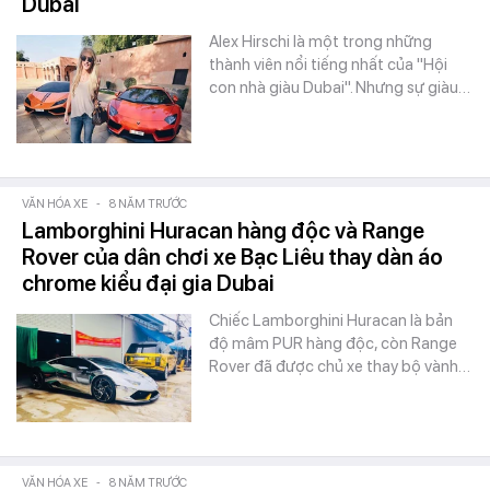
Dubai
Alex Hirschi là một trong những
thành viên nổi tiếng nhất của "Hội
con nhà giàu Dubai". Nhưng sự giàu…
VĂN HÓA XE
-
8 NĂM TRƯỚC
Lamborghini Huracan hàng độc và Range
Rover của dân chơi xe Bạc Liêu thay dàn áo
chrome kiểu đại gia Dubai
Chiếc Lamborghini Huracan là bản
độ mâm PUR hàng độc, còn Range
Rover đã được chủ xe thay bộ vành…
VĂN HÓA XE
-
8 NĂM TRƯỚC