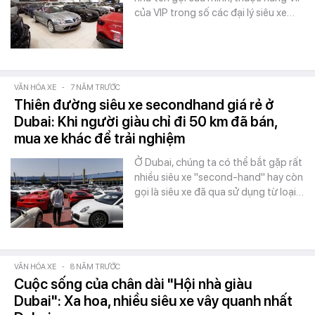
của VIP trong số các đại lý siêu xe…
VĂN HÓA XE
-
7 NĂM TRƯỚC
Thiên đường siêu xe secondhand giá rẻ ở
Dubai: Khi người giàu chỉ đi 50 km đã bán,
mua xe khác để trải nghiệm
Ở Dubai, chúng ta có thể bắt gặp rất
nhiều siêu xe "second-hand" hay còn
gọi là siêu xe đã qua sử dụng từ loại…
VĂN HÓA XE
-
8 NĂM TRƯỚC
Cuộc sống của chân dài "Hội nhà giàu
Dubai": Xa hoa, nhiều siêu xe vây quanh nhất