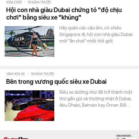
XEM CHƠI
-
10 NĂM TRƯỚC
Hội con nhà giàu Dubai chứng tỏ "độ chịu
chơi" bằng siêu xe "khủng"
Hãy quên các cậu ấm, cô chiêu
Singapore đi, hội con nhà giàu Dubai
mới "ăn chơi" nhất thế giới.
VĂN HÓA XE
-
10 NĂM TRƯỚC
Bên trong vương quốc siêu xe Dubai
Siêu xe dường như đã trở thành một
thứ gần gũi và thường nhật ở Dubai,
Abu Dhabi, Bahrain hay Oman. Bởi…