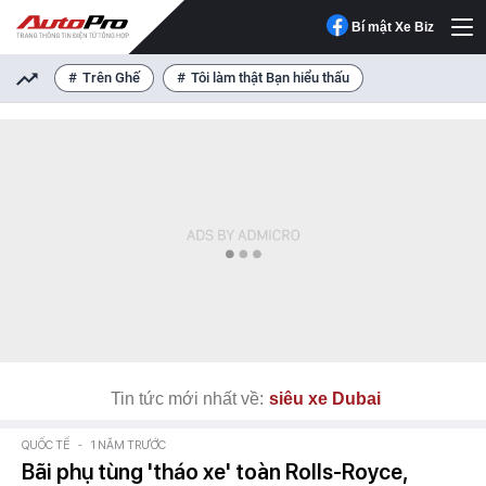
Bí mật Xe Biz
Trên Ghế
Tôi làm thật Bạn hiểu thấu
Tin tức mới nhất về:
siêu xe Dubai
QUỐC TẾ
-
1 NĂM TRƯỚC
Bãi phụ tùng 'tháo xe' toàn Rolls-Royce,