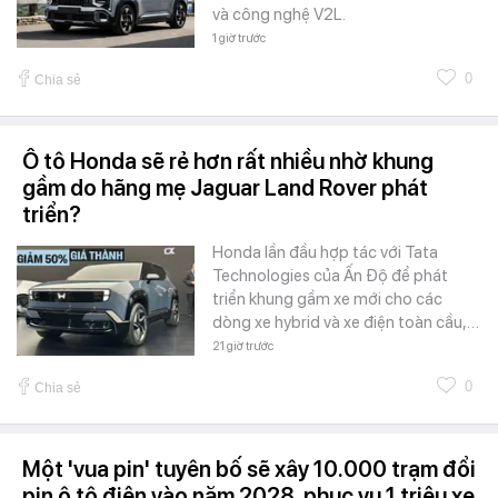
và công nghệ V2L.
1 giờ trước
0
Chia sẻ
Ô tô Honda sẽ rẻ hơn rất nhiều nhờ khung
gầm do hãng mẹ Jaguar Land Rover phát
triển?
Honda lần đầu hợp tác với Tata
Technologies của Ấn Độ để phát
triển khung gầm xe mới cho các
dòng xe hybrid và xe điện toàn cầu,…
21 giờ trước
0
Chia sẻ
Một 'vua pin' tuyên bố sẽ xây 10.000 trạm đổi
pin ô tô điện vào năm 2028, phục vụ 1 triệu xe