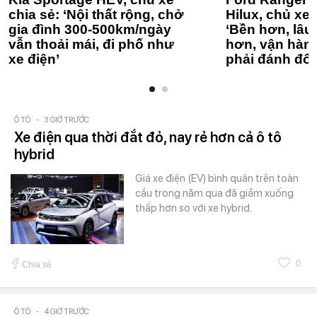
chia sẻ: ‘Nội thất rộng, chở
Hilux, chủ xe 
gia đình 300-500km/ngày
‘Bền hơn, lâu 
vẫn thoải mái, đi phố như
hơn, vận hàn
xe điện’
phải đánh đổi
Ô TÔ
-
3 GIỜ TRƯỚC
Xe điện qua thời đắt đỏ, nay rẻ hơn cả ô tô
hybrid
Giá xe điện (EV) bình quân trên toàn
cầu trong năm qua đã giảm xuống
thấp hơn so với xe hybrid.
0
Chia sẻ
Ô TÔ
-
4 GIỜ TRƯỚC