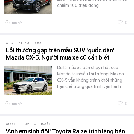
chiếm 160 triệu đồng.
0
Chia sẻ
Ô TÔ
-
31 PHÚT TRƯỚC
Lỗi thường gặp trên mẫu SUV 'quốc dân'
Mazda CX-5: Người mua xe cũ cần biết
Dù là mẫu xe bán chạy nhất của
Mazda tại nhiều thị trường, Mazda
CX-5 vẫn không tránh khỏi những
hạn chế trong quá trình vận hành.
0
Chia sẻ
QUỐC TẾ
-
32 PHÚT TRƯỚC
'Anh em sinh đôi' Toyota Raize trình làng bản