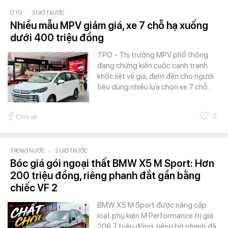
Ô TÔ
-
3 GIỜ TRƯỚC
Nhiều mẫu MPV giảm giá, xe 7 chỗ hạ xuống
dưới 400 triệu đồng
TPO - Thị trường MPV phổ thông
đang chứng kiến cuộc cạnh tranh
khốc liệt về giá, đem đến cho người
tiêu dùng nhiều lựa chọn xe 7 chỗ…
0
Chia sẻ
TRONG NƯỚC
-
2 GIỜ TRƯỚC
Bóc giá gói ngoại thất BMW X5 M Sport: Hơn
200 triệu đồng, riêng phanh đắt gần bằng
chiếc VF 2
BMW X5 M Sport được nâng cấp
loạt phụ kiện M Performance trị giá
206,7 triệu đồng, riêng bộ phanh đã