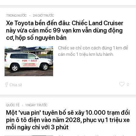
TRONG NƯỚC
-
24 GIỜ TRƯỚC
Xe Toyota bền đến đâu: Chiếc Land Cruiser
này vừa cán mốc 99 vạn km vẫn dùng động
cơ, hộp số nguyên bản
Chiếc xe chỉ còn cách đúng 1 km để
cán mốc 1 triệu km lưu hành.
0
Chia sẻ
QUỐC TẾ
-
1 NGÀY TRƯỚC
Một 'vua pin' tuyên bố sẽ xây 10.000 trạm đổi
pin ô tô điện vào năm 2028, phục vụ 1 triệu xe
mỗi ngày chỉ với 3 phút