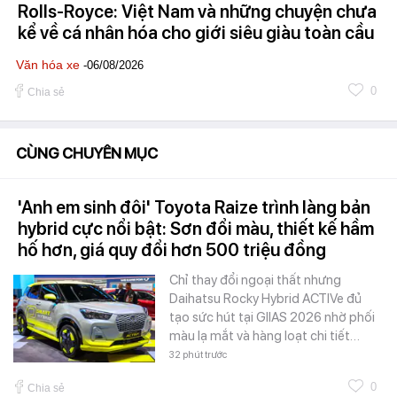
Rolls-Royce: Việt Nam và những chuyện chưa
kể về cá nhân hóa cho giới siêu giàu toàn cầu
Văn hóa xe
-06/08/2026
0
Chia sẻ
CÙNG CHUYÊN MỤC
'Anh em sinh đôi' Toyota Raize trình làng bản
hybrid cực nổi bật: Sơn đổi màu, thiết kế hầm
hố hơn, giá quy đổi hơn 500 triệu đồng
Chỉ thay đổi ngoại thất nhưng
Daihatsu Rocky Hybrid ACTIVe đủ
tạo sức hút tại GIIAS 2026 nhờ phối
màu lạ mắt và hàng loạt chi tiết…
32 phút trước
0
Chia sẻ