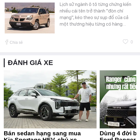
Lịch sử ngành ô tô từng chứng kiến
nhiều cái tên trở thành "đòn chí
mạng", kéo theo sự sụp đổ của cả
một thương hiệu từng có hàng…
0
Chia sẻ
ĐÁNH GIÁ XE
Bán sedan hạng sang mua
Dùng 4 đời bá
Kia Sportage HEV, chủ xe
Ford Ranger 