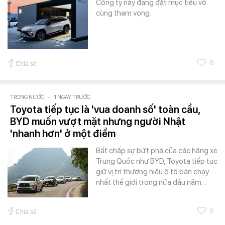
Công ty này đang đặt mục tiêu vô
cùng tham vọng.
0
Chia sẻ
TRONG NƯỚC
-
1 NGÀY TRƯỚC
Toyota tiếp tục là 'vua doanh số' toàn cầu,
BYD muốn vượt mặt nhưng người Nhật
'nhanh hơn' ở một điểm
Bất chấp sự bứt phá của các hãng xe
Trung Quốc như BYD, Toyota tiếp tục
giữ vị trí thương hiệu ô tô bán chạy
nhất thế giới trong nửa đầu năm…
0
Chia sẻ