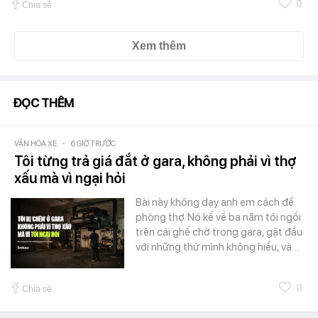
0
Chia sẻ
Xem thêm
ĐỌC THÊM
VĂN HÓA XE
-
6 GIỜ TRƯỚC
Tôi từng trả giá đắt ở gara, không phải vì thợ
xấu mà vì ngại hỏi
Bài này không dạy anh em cách đề
phòng thợ. Nó kể về ba năm tôi ngồi
trên cái ghế chờ trong gara, gật đầu
với những thứ mình không hiểu, và…
0
Chia sẻ