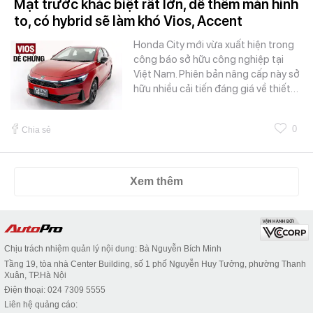
Mặt trước khác biệt rất lớn, dễ thêm màn hình
to, có hybrid sẽ làm khó Vios, Accent
Honda City mới vừa xuất hiện trong
công báo sở hữu công nghiệp tại
Việt Nam. Phiên bản nâng cấp này sở
hữu nhiều cải tiến đáng giá về thiết…
0
Chia sẻ
Xem thêm
Chịu trách nhiệm quản lý nội dung: Bà Nguyễn Bích Minh
Tầng 19, tòa nhà Center Building, số 1 phố Nguyễn Huy Tưởng, phường Thanh
Xuân, TP.Hà Nội
Điện thoại: 024 7309 5555
Liên hệ quảng cáo: