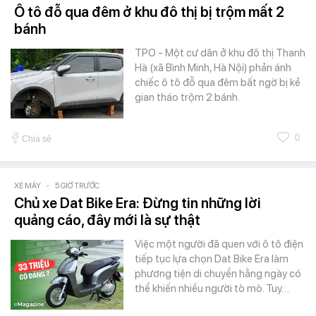
Ô tô đỗ qua đêm ở khu đô thị bị trộm mất 2
bánh
TPO - Một cư dân ở khu đô thị Thanh
Hà (xã Bình Minh, Hà Nội) phản ánh
chiếc ô tô đỗ qua đêm bất ngờ bị kẻ
gian tháo trộm 2 bánh.
0
Chia sẻ
XE MÁY
-
5 GIỜ TRƯỚC
Chủ xe Dat Bike Era: Đừng tin những lời
quảng cáo, đây mới là sự thật
Việc một người đã quen với ô tô điện
tiếp tục lựa chọn Dat Bike Era làm
phương tiện di chuyển hằng ngày có
thể khiến nhiều người tò mò. Tuy…