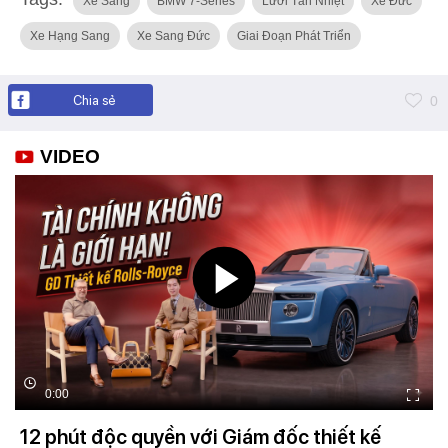
Xe Sang
BMW 7-Series
Lưới Tản Nhiệt
Xe Đức
Xe Hạng Sang
Xe Sang Đức
Giai Đoạn Phát Triển
Chia sẻ
0
VIDEO
0:00
12 phút độc quyền với Giám đốc thiết kế