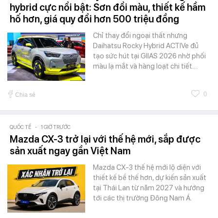
hybrid cực nổi bật: Sơn đổi màu, thiết kế hầm
hố hơn, giá quy đổi hơn 500 triệu đồng
Chỉ thay đổi ngoại thất nhưng
Daihatsu Rocky Hybrid ACTIVe đủ
tạo sức hút tại GIIAS 2026 nhờ phối
màu lạ mắt và hàng loạt chi tiết…
0
Chia sẻ
QUỐC TẾ
-
1 GIỜ TRƯỚC
Mazda CX-3 trở lại với thế hệ mới, sắp được
sản xuất ngay gần Việt Nam
Mazda CX-3 thế hệ mới lộ diện với
thiết kế bề thế hơn, dự kiến sản xuất
tại Thái Lan từ năm 2027 và hướng
tới các thị trường Đông Nam Á.