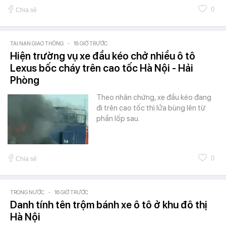
0
Chia sẻ
TAI NẠN GIAO THÔNG
-
18 GIỜ TRƯỚC
Hiện trường vụ xe đầu kéo chở nhiều ô tô
Lexus bốc cháy trên cao tốc Hà Nội - Hải
Phòng
Theo nhân chứng, xe đầu kéo đang
đi trên cao tốc thì lửa bùng lên từ
phần lốp sau.
0
Chia sẻ
TRONG NƯỚC
-
18 GIỜ TRƯỚC
Danh tính tên trộm bánh xe ô tô ở khu đô thị
Hà Nội