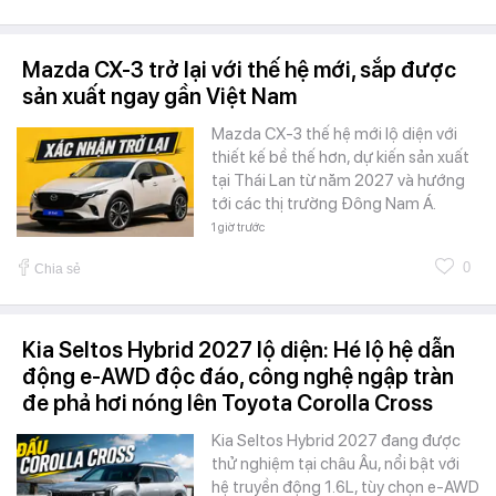
Mazda CX-3 trở lại với thế hệ mới, sắp được
sản xuất ngay gần Việt Nam
Mazda CX-3 thế hệ mới lộ diện với
thiết kế bề thế hơn, dự kiến sản xuất
tại Thái Lan từ năm 2027 và hướng
tới các thị trường Đông Nam Á.
1 giờ trước
0
Chia sẻ
Kia Seltos Hybrid 2027 lộ diện: Hé lộ hệ dẫn
động e-AWD độc đáo, công nghệ ngập tràn
đe phả hơi nóng lên Toyota Corolla Cross
Kia Seltos Hybrid 2027 đang được
thử nghiệm tại châu Âu, nổi bật với
hệ truyền động 1.6L, tùy chọn e-AWD