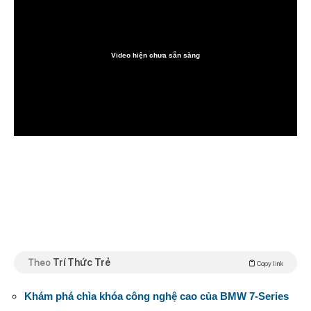
Video hiện chưa sẵn sàng
0:00
Theo
Trí Thức Trẻ
Copy link
Khám phá chìa khóa công nghệ cao của BMW 7-Series