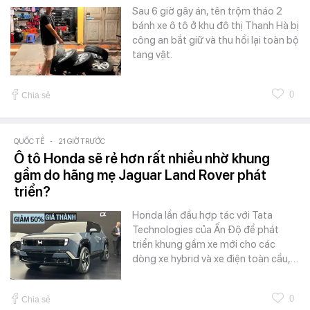
Sau 6 giờ gây án, tên trộm tháo 2
bánh xe ô tô ở khu đô thị Thanh Hà bị
công an bắt giữ và thu hồi lại toàn bộ
tang vật.
0
Chia sẻ
QUỐC TẾ
-
21 GIỜ TRƯỚC
Ô tô Honda sẽ rẻ hơn rất nhiều nhờ khung
gầm do hãng mẹ Jaguar Land Rover phát
triển?
Honda lần đầu hợp tác với Tata
Technologies của Ấn Độ để phát
triển khung gầm xe mới cho các
dòng xe hybrid và xe điện toàn cầu,…
0
Chia sẻ