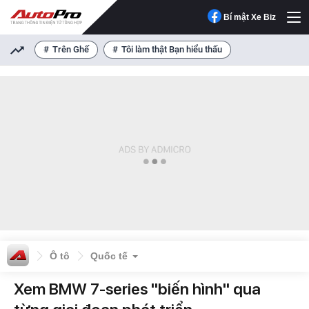
Bí mật Xe Biz
Trên Ghế
Tôi làm thật Bạn hiểu thấu
Ô tô
Quốc tế
Xem BMW 7-series "biến hình" qua