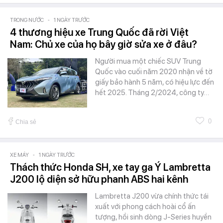
TRONG NƯỚC
-
1 NGÀY TRƯỚC
4 thương hiệu xe Trung Quốc đã rời Việt
Nam: Chủ xe của họ bây giờ sửa xe ở đâu?
Người mua một chiếc SUV Trung
Quốc vào cuối năm 2020 nhận về tờ
giấy bảo hành 5 năm, có hiệu lực đến
hết 2025. Tháng 2/2024, công ty…
0
Chia sẻ
XE MÁY
-
1 NGÀY TRƯỚC
Thách thức Honda SH, xe tay ga Ý Lambretta
J200 lộ diện sở hữu phanh ABS hai kênh
Lambretta J200 vừa chính thức tái
xuất với phong cách hoài cổ ấn
tượng, hồi sinh dòng J-Series huyền