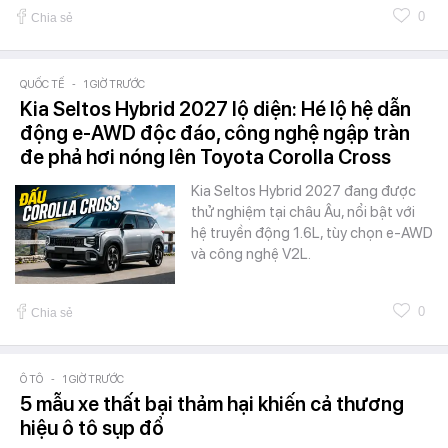
0
Chia sẻ
QUỐC TẾ
-
1 GIỜ TRƯỚC
Kia Seltos Hybrid 2027 lộ diện: Hé lộ hệ dẫn
động e-AWD độc đáo, công nghệ ngập tràn
đe phả hơi nóng lên Toyota Corolla Cross
Kia Seltos Hybrid 2027 đang được
thử nghiệm tại châu Âu, nổi bật với
hệ truyền động 1.6L, tùy chọn e-AWD
và công nghệ V2L.
0
Chia sẻ
Ô TÔ
-
1 GIỜ TRƯỚC
5 mẫu xe thất bại thảm hại khiến cả thương
hiệu ô tô sụp đổ