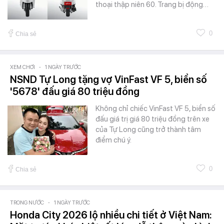
thoại thập niên 60. Trang bị động…
0
Chia sẻ
XEM CHƠI
-
1 NGÀY TRƯỚC
NSND Tự Long tặng vợ VinFast VF 5, biển số
'5678' đấu giá 80 triệu đồng
Không chỉ chiếc VinFast VF 5, biển số
đấu giá trị giá 80 triệu đồng trên xe
của Tự Long cũng trở thành tâm
điểm chú ý.
0
Chia sẻ
TRONG NƯỚC
-
1 NGÀY TRƯỚC
Honda City 2026 lộ nhiều chi tiết ở Việt Nam: