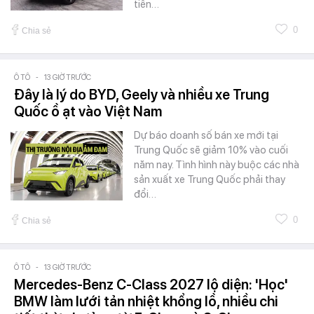
tiến…
0
Chia sẻ
Ô TÔ
-
13 GIỜ TRƯỚC
Đây là lý do BYD, Geely và nhiều xe Trung
Quốc ồ ạt vào Việt Nam
Dự báo doanh số bán xe mới tại
Trung Quốc sẽ giảm 10% vào cuối
năm nay. Tình hình này buộc các nhà
sản xuất xe Trung Quốc phải thay
đổi…
0
Chia sẻ
Ô TÔ
-
13 GIỜ TRƯỚC
Mercedes-Benz C-Class 2027 lộ diện: 'Học'
BMW làm lưới tản nhiệt khổng lồ, nhiều chi