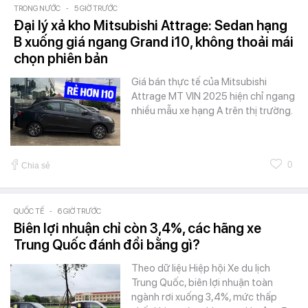
TRONG NƯỚC
-
5 GIỜ TRƯỚC
Đại lý xả kho Mitsubishi Attrage: Sedan hạng
B xuống giá ngang Grand i10, không thoải mái
chọn phiên bản
Giá bán thực tế của Mitsubishi
Attrage MT VIN 2025 hiện chỉ ngang
nhiều mẫu xe hạng A trên thị trường.
0
Chia sẻ
QUỐC TẾ
-
6 GIỜ TRƯỚC
Biên lợi nhuận chỉ còn 3,4%, các hãng xe
Trung Quốc đánh đổi bằng gì?
Theo dữ liệu Hiệp hội Xe du lịch
Trung Quốc, biên lợi nhuận toàn
ngành rơi xuống 3,4%, mức thấp