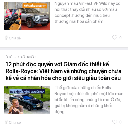
Nguyên mẫu VinFast VF Wild này có
nội thất thay đổi nhiều so với mẫu
concept, hướng đến mục tiêu
thương mại hóa sản phẩm.
0
Chia sẻ
Ô TÔ
-
1 GIỜ TRƯỚC
12 phút độc quyền với Giám đốc thiết kế
Rolls-Royce: Việt Nam và những chuyện chưa
kể về cá nhân hóa cho giới siêu giàu toàn cầu
Thế giới của những chiếc Rolls-
Royce triệu đô luôn phủ một lớp màn
bí ẩn khiến công chúng tò mò. Ở đó,
giá trị không nằm ở những khối
động…
0
Chia sẻ