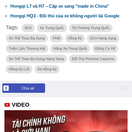
Hongqi L7 và H7 – Cặp xe sang "made in China"
Hongqi HQ3 - Đối thủ của xe không người lái Google
Tags:
SUV
Xe Trung Quốc
Thị Trường Trung Quốc
Xe Thể Thao Đa Dụng
FAW
Hồng Kỳ
SUV Hạng Sang
Triển Lãm Thượng Hải
Hãng Xe Trung Quốc
Động Cơ V8
Xe Thể Thao Đa Dụng Hạng Sang
Đối Thủ Porsche Cayenne
Hồng Kỳ Ls5
Xe Hồng Kỳ
Chia sẻ
0
VIDEO