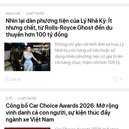
XEM CHƠI
-
2 GIỜ TRƯỚC
Nhìn lại dàn phương tiện của Lý Nhã Kỳ: Ít
nhưng chất, từ Rolls-Royce Ghost đến du
thuyền hơn 100 tỷ đồng
Không chỉ gắn với hình ảnh xa hoa, Lý
Nhã Kỳ còn từng sở hữu hoặc sử
dụng nhiều phương tiện có giá trị lên
tới hàng chục, thậm chí hơn 100 tỷ…
0
Chia sẻ
Ô TÔ
-
2 GIỜ TRƯỚC
Công bố Car Choice Awards 2026: Mở rộng
vinh danh cả con người, sự kiện thúc đẩy
ngành xe Việt Nam