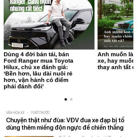
Dùng 4 đời bán tải, bán
Anh muốn làm
Ford Ranger mua Toyota
xe, hay muốn 
Hilux, chủ xe đánh giá:
thay anh tất c
‘Bền hơn, lâu dài nuôi rẻ
hơn, vận hành có điểm
phải đánh đổi’
VĂN HÓA XE
-
7 GIỜ TRƯỚC
Chuyện thật như đùa: VĐV đua xe đạp bị tố
dùng thêm miếng độn ngực để chiến thắng