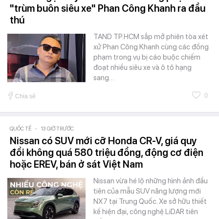
"trùm buôn siêu xe" Phan Công Khanh ra đầu
thú
TAND TP.HCM sắp mở phiên tòa xét
xử Phan Công Khanh cùng các đồng
phạm trong vụ bị cáo buộc chiếm
đoạt nhiều siêu xe và ô tô hạng
sang…
0
Chia sẻ
QUỐC TẾ
-
13 GIỜ TRƯỚC
Nissan có SUV mới cỡ Honda CR-V, giá quy
đổi không quá 580 triệu đồng, động cơ điện
hoặc EREV, bán ở sát Việt Nam
Nissan vừa hé lộ những hình ảnh đầu
tiên của mẫu SUV năng lượng mới
NX7 tại Trung Quốc. Xe sở hữu thiết
kế hiện đại, công nghệ LiDAR tiên