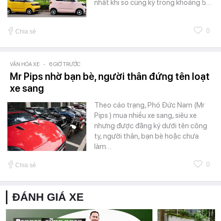
nhất khi so cùng kỳ trong khoảng 5…
0
Chia sẻ
VĂN HÓA XE
-
6 GIỜ TRƯỚC
Mr Pips nhờ bạn bè, người thân đứng tên loạt
xe sang
Theo cáo trạng, Phó Đức Nam (Mr
Pips ) mua nhiều xe sang, siêu xe
nhưng được đăng ký dưới tên công
ty, người thân, bạn bè hoặc chưa
làm…
0
Chia sẻ
ĐÁNH GIÁ XE