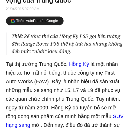
vọng của Trung Quốc
21/04/2015 07:00 AM
Thêm AutoPro trên Google
Thiết kế tổng thể của Hồng Kỳ LS5 gợi liên tưởng
đến Range Rover P38 thế hệ thứ hai nhưng không
đến mức “nhái” kiểu dáng.
Tại thị trường Trung Quốc,
Hồng Kỳ
là một nhãn
hiệu xe hơi rất nổi tiếng, thuộc công ty mẹ First
Auto Works (FAW). Đây là nhãn hiệu đã sản xuất
những mẫu xe sang như L5, L7 và L9 để phục vụ
các quan chức chính phủ Trung Quốc. Tuy nhiên,
ngay từ năm 2009, Hồng Kỳ đã tuyên bố sẽ mở
rộng dòng sản phẩm của mình bằng một mẫu
SUV
hạng sang
mới. Đến nay, điều đó đã trở thành sự