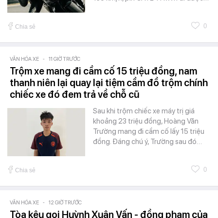
0
Chia sẻ
VĂN HÓA XE
-
11 GIỜ TRƯỚC
Trộm xe mang đi cầm cố 15 triệu đồng, nam
thanh niên lại quay lại tiệm cầm đồ trộm chính
chiếc xe đó đem trả về chỗ cũ
Sau khi trộm chiếc xe máy trị giá
khoảng 23 triệu đồng, Hoàng Văn
Trường mang đi cầm cố lấy 15 triệu
đồng. Đáng chú ý, Trường sau đó…
0
Chia sẻ
VĂN HÓA XE
-
12 GIỜ TRƯỚC
Tòa kêu gọi Huỳnh Xuân Vấn - đồng phạm của