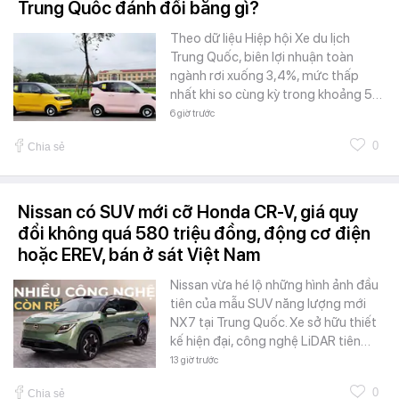
Trung Quốc đánh đổi bằng gì?
Theo dữ liệu Hiệp hội Xe du lịch
Trung Quốc, biên lợi nhuận toàn
ngành rơi xuống 3,4%, mức thấp
nhất khi so cùng kỳ trong khoảng 5…
6 giờ trước
0
Chia sẻ
Nissan có SUV mới cỡ Honda CR-V, giá quy
đổi không quá 580 triệu đồng, động cơ điện
hoặc EREV, bán ở sát Việt Nam
Nissan vừa hé lộ những hình ảnh đầu
tiên của mẫu SUV năng lượng mới
NX7 tại Trung Quốc. Xe sở hữu thiết
kế hiện đại, công nghệ LiDAR tiên…
13 giờ trước
0
Chia sẻ