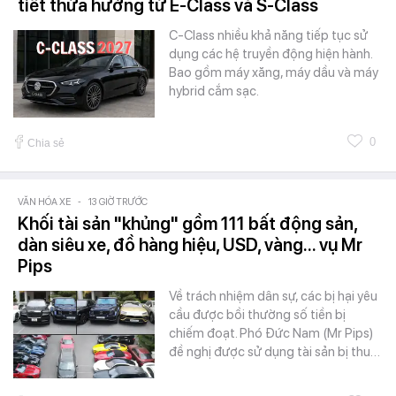
tiết thừa hưởng từ E-Class và S-Class
C-Class nhiều khả năng tiếp tục sử
dụng các hệ truyền động hiện hành.
Bao gồm máy xăng, máy dầu và máy
hybrid cắm sạc.
0
Chia sẻ
VĂN HÓA XE
-
13 GIỜ TRƯỚC
Khối tài sản "khủng" gồm 111 bất động sản,
dàn siêu xe, đồ hàng hiệu, USD, vàng... vụ Mr
Pips
Về trách nhiệm dân sự, các bị hại yêu
cầu được bồi thường số tiền bị
chiếm đoạt. Phó Đức Nam (Mr Pips)
đề nghị được sử dụng tài sản bị thu…