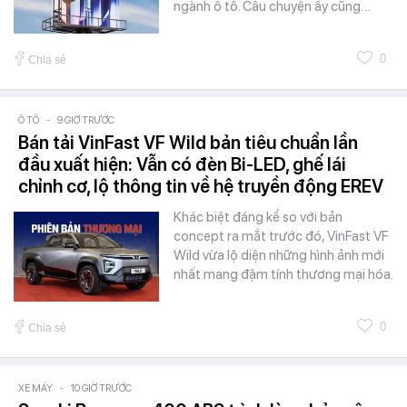
ngành ô tô. Câu chuyện ấy cũng…
0
Chia sẻ
Ô TÔ
-
9 GIỜ TRƯỚC
Bán tải VinFast VF Wild bản tiêu chuẩn lần
đầu xuất hiện: Vẫn có đèn Bi-LED, ghế lái
chỉnh cơ, lộ thông tin về hệ truyền động EREV
Khác biệt đáng kể so với bản
concept ra mắt trước đó, VinFast VF
Wild vừa lộ diện những hình ảnh mới
nhất mang đậm tính thương mại hóa.
0
Chia sẻ
XE MÁY
-
10 GIỜ TRƯỚC