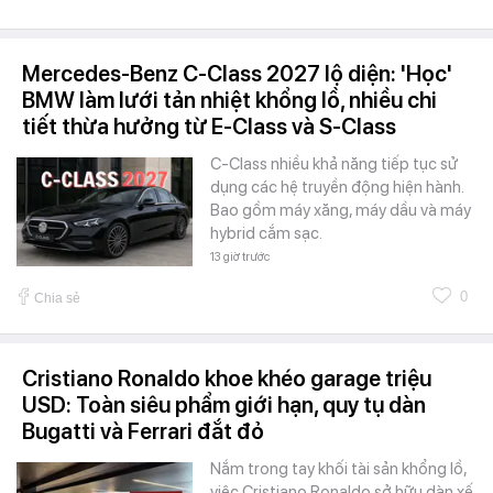
Mercedes-Benz C-Class 2027 lộ diện: 'Học'
BMW làm lưới tản nhiệt khổng lồ, nhiều chi
tiết thừa hưởng từ E-Class và S-Class
C-Class nhiều khả năng tiếp tục sử
dụng các hệ truyền động hiện hành.
Bao gồm máy xăng, máy dầu và máy
hybrid cắm sạc.
13 giờ trước
0
Chia sẻ
Cristiano Ronaldo khoe khéo garage triệu
USD: Toàn siêu phẩm giới hạn, quy tụ dàn
Bugatti và Ferrari đắt đỏ
Nắm trong tay khối tài sản khổng lồ,
việc Cristiano Ronaldo sở hữu dàn xế