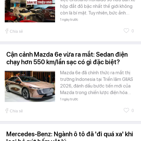
hộp đắt đỏ bậc nhất thế giới không
còn là bí mật. Tuy nhiên, bức ảnh…
1 ngày trước
0
Chia sẻ
Cận cảnh Mazda 6e vừa ra mắt: Sedan điện
chạy hơn 550 km/lần sạc có gì đặc biệt?
Mazda 6e đã chính thức ra mắt thị
trường Indonesia tại Triển lãm GIIAS
2026, đánh dấu bước tiến mới của
Mazda trong chiến lược điện hóa…
1 ngày trước
0
Chia sẻ
Mercedes-Benz: Ngành ô tô đã 'đi quá xa' khi