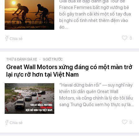
Giải đua xe đạp danh giá Tour de
France Femmes bất ngờ vướng bê
bối gây tranh cãi khi một số tay đua
bị nghi cố tình nhét thêm đệm vào
áo…
0
Chia sẻ
THỬ & ĐÁNH GIÁ XE
-
9 GIỜ TRƯỚC
Great Wall Motors xứng đáng có một màn trở
lại rực rỡ hơn tại Việt Nam
“Haval dừng bán rồi” — suy nghĩ này
khiến tôi dần quên Great Wall
Motors, và cũng chính là lý do tôi liều
sang Trung Quốc xem họ thực sự là…
0
Chia sẻ