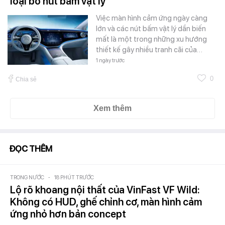
loại bỏ nút bấm vật lý
Việc màn hình cảm ứng ngày càng
lớn và các nút bấm vật lý dần biến
mất là một trong những xu hướng
thiết kế gây nhiều tranh cãi của…
1 ngày trước
0
Chia sẻ
Xem thêm
ĐỌC THÊM
TRONG NƯỚC
-
18 PHÚT TRƯỚC
Lộ rõ khoang nội thất của VinFast VF Wild:
Không có HUD, ghế chỉnh cơ, màn hình cảm
ứng nhỏ hơn bản concept