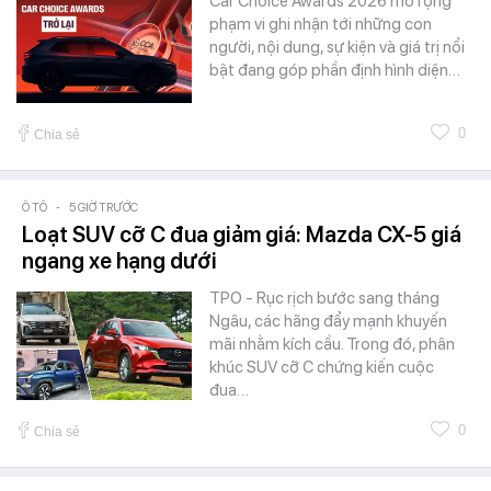
Car Choice Awards 2026 mở rộng
phạm vi ghi nhận tới những con
người, nội dung, sự kiện và giá trị nổi
bật đang góp phần định hình diện…
0
Chia sẻ
Ô TÔ
-
5 GIỜ TRƯỚC
Loạt SUV cỡ C đua giảm giá: Mazda CX-5 giá
ngang xe hạng dưới
TPO - Rục rịch bước sang tháng
Ngâu, các hãng đẩy mạnh khuyến
mãi nhằm kích cầu. Trong đó, phân
khúc SUV cỡ C chứng kiến cuộc
đua…
0
Chia sẻ