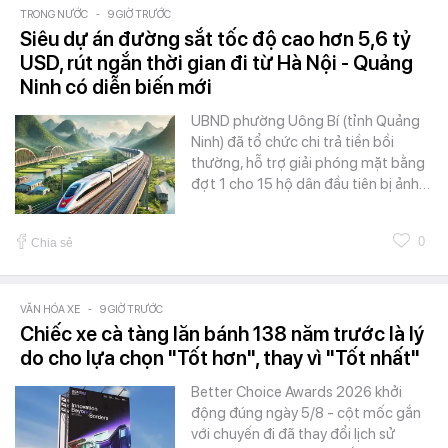
TRONG NƯỚC
-
9 GIỜ TRƯỚC
Siêu dự án đường sắt tốc độ cao hơn 5,6 tỷ
USD, rút ngắn thời gian đi từ Hà Nội - Quảng
Ninh có diễn biến mới
UBND phường Uông Bí (tỉnh Quảng
Ninh) đã tổ chức chi trả tiền bồi
thường, hỗ trợ giải phóng mặt bằng
đợt 1 cho 15 hộ dân đầu tiên bị ảnh…
0
Chia sẻ
VĂN HÓA XE
-
9 GIỜ TRƯỚC
Chiếc xe cà tàng lăn bánh 138 năm trước là lý
do cho lựa chọn "Tốt hơn", thay vì "Tốt nhất"
Better Choice Awards 2026 khởi
động đúng ngày 5/8 - cột mốc gắn
với chuyến đi đã thay đổi lịch sử