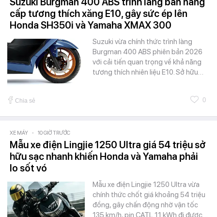
Suzuki Burgman 400 ABS trình làng bản nâng
cấp tương thích xăng E10, gây sức ép lên
Honda SH350i và Yamaha XMAX 300
Suzuki vừa chính thức trình làng
Burgman 400 ABS phiên bản 2026
với cải tiến quan trọng về khả năng
tương thích nhiên liệu E10. Sở hữu…
0
Chia sẻ
XE MÁY
-
10 GIỜ TRƯỚC
Mẫu xe điện Lingjie 1250 Ultra giá 54 triệu sở
hữu sạc nhanh khiến Honda và Yamaha phải
lo sốt vó
Mẫu xe điện Lingjie 1250 Ultra vừa
chính thức chốt giá khoảng 54 triệu
đồng, gây chấn động nhờ vận tốc
135 km/h, pin CATL 11 kWh đi được…