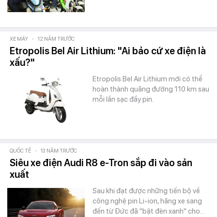
XE MÁY
-
12 NĂM TRƯỚC
Etropolis Bel Air Lithium: "Ai bảo cứ xe điện là
xấu?"
Etropolis Bel Air Lithium mới có thể
hoàn thành quãng đường 110 km sau
mỗi lần sạc đầy pin.
QUỐC TẾ
-
13 NĂM TRƯỚC
Siêu xe điện Audi R8 e-Tron sắp đi vào sản
xuất
Sau khi đạt được những tiến bộ về
công nghệ pin Li-ion, hãng xe sang
đến từ Đức đã "bật đèn xanh" cho…