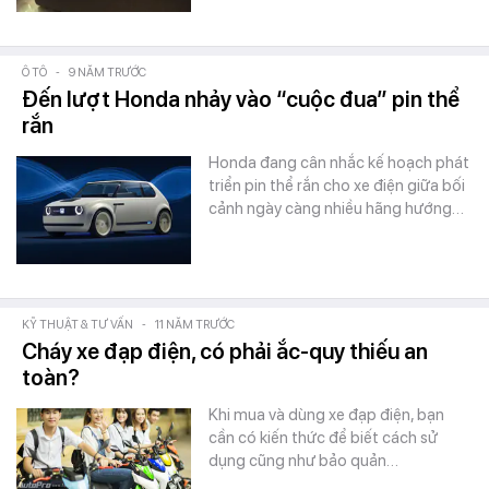
Ô TÔ
-
9 NĂM TRƯỚC
Đến lượt Honda nhảy vào “cuộc đua” pin thể
rắn
Honda đang cân nhắc kế hoạch phát
triển pin thể rắn cho xe điện giữa bối
cảnh ngày càng nhiều hãng hướng…
KỸ THUẬT & TƯ VẤN
-
11 NĂM TRƯỚC
Cháy xe đạp điện, có phải ắc-quy thiếu an
toàn?
Khi mua và dùng xe đạp điện, bạn
cần có kiến thức để biết cách sử
dụng cũng như bảo quản…