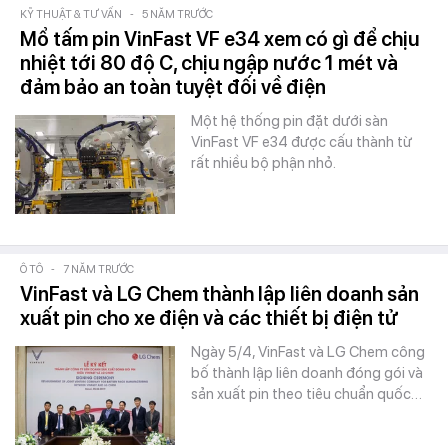
KỸ THUẬT & TƯ VẤN
-
5 NĂM TRƯỚC
Mổ tấm pin VinFast VF e34 xem có gì để chịu
nhiệt tới 80 độ C, chịu ngập nước 1 mét và
đảm bảo an toàn tuyệt đối về điện
Một hệ thống pin đặt dưới sàn
VinFast VF e34 được cấu thành từ
rất nhiều bộ phận nhỏ.
Ô TÔ
-
7 NĂM TRƯỚC
VinFast và LG Chem thành lập liên doanh sản
xuất pin cho xe điện và các thiết bị điện tử
Ngày 5/4, VinFast và LG Chem công
bố thành lập liên doanh đóng gói và
sản xuất pin theo tiêu chuẩn quốc…