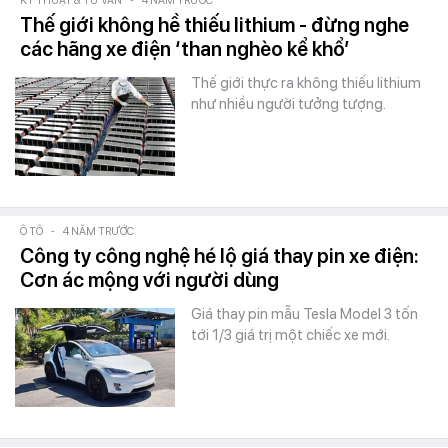
KỸ THUẬT & TƯ VẤN
-
4 NĂM TRƯỚC
Thế giới không hề thiếu lithium - đừng nghe
các hãng xe điện ‘than nghèo kể khổ’
Thế giới thực ra không thiếu lithium
như nhiều người tưởng tượng.
Ô TÔ
-
4 NĂM TRƯỚC
Công ty công nghệ hé lộ giá thay pin xe điện:
Cơn ác mộng với người dùng
Giá thay pin mẫu Tesla Model 3 tốn
tới 1/3 giá trị một chiếc xe mới.