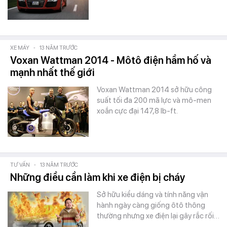
XE MÁY
-
13 NĂM TRƯỚC
Voxan Wattman 2014 - Môtô điện hầm hố và
mạnh nhất thế giới
Voxan Wattman 2014 sở hữu công
suất tối đa 200 mã lực và mô-men
xoắn cực đại 147,8 lb-ft.
TƯ VẤN
-
13 NĂM TRƯỚC
Những điều cần làm khi xe điện bị cháy
Sở hữu kiểu dáng và tính năng vận
hành ngày càng giống ôtô thông
thường nhưng xe điện lại gây rắc rối…