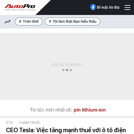
Bí mật Xe Biz
Trên Ghế
Tôi làm thật Bạn hiểu thấu
Tin tức mới nhất về:
pin lithium-ion
Ô TÔ
-
2 NĂM TRƯỚC
CEO Tesla: Việc tăng mạnh thuế với ô tô điện