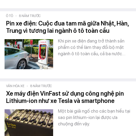
Ô TÔ
-
8 NĂM TRƯỚC
Pin xe điện: Cuộc đua tam mã giữa Nhật, Hàn,
Trung vì tương lai ngành ô tô toàn cầu
Khi pin xe điện đang trở thành sản
phẩm có thể làm thay đổi bộ mặt
ngành ô tô toàn cầu, cả ba nước…
VĂN HÓA XE
-
8 NĂM TRƯỚC
Xe máy điện VinFast sử dụng công nghệ pin
Lithium-ion như xe Tesla và smartphone
Một bài giải ngố cho các bạn hiểu tại
sao pin lithium-ion lại được ưa
chuộng đến vậy.