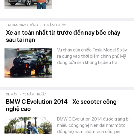
TAI NẠN GIAO THÔNG
-
13 NĂM TRƯỚC
Xe an toàn nhất từ trước đến nay bốc cháy
sau tai nạn
Vụ cháy của chiếc Tesla Model S xảy
ra đúng vào thời điểm chính phủ Mỹ
đóng cửa nên không bị điều tra.
XE MÁY
-
13 NĂM TRƯỚC
BMW C Evolution 2014 - Xe scooter công
nghệ cao
BMW C Evolution 2014 được trang bị
nhiều công nghệ hiện đại như môtơ
đồng bộ nam châm vĩnh cửu, pin…