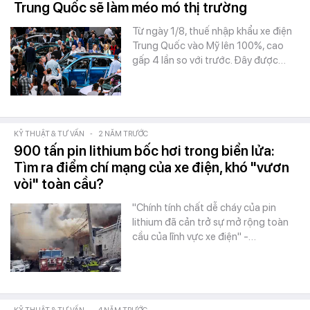
Trung Quốc sẽ làm méo mó thị trường
Từ ngày 1/8, thuế nhập khẩu xe điện
Trung Quốc vào Mỹ lên 100%, cao
gấp 4 lần so với trước. Đây được…
KỸ THUẬT & TƯ VẤN
-
2 NĂM TRƯỚC
900 tấn pin lithium bốc hơi trong biển lửa:
Tìm ra điểm chí mạng của xe điện, khó "vươn
vòi" toàn cầu?
"Chính tính chất dễ cháy của pin
lithium đã cản trở sự mở rộng toàn
cầu của lĩnh vực xe điện" -…