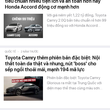
tiêu chuẩn nhiều tiện ích và an toàn hơn hay
Honda Accord động cơ mạnh hơn
Với giá niêm yết 1,22 tỷ đồng, Toyota
Camry 2.0Q bản tiêu chuẩn rẻ hơn 99
triệu đồng so với Honda Accord…
QUỐC TẾ
-
2 NĂM TRƯỚC
Toyota Camry thêm phiên bản đặc biệt: Nội
thất toàn da thật và nhung, nút 'boss' cho
sếp ngồi thoải mái, mạnh 194 mã lực
Phiên bản đặc biệt Toyota Camry
Glorious ra mắt tại Trung Quốc với
diện mạo thể thao cùng màu sơn…