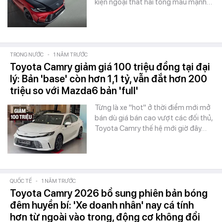
kiện ngoại thất hai tông màu mạnh…
TRONG NƯỚC
-
1 NĂM TRƯỚC
Toyota Camry giảm giá 100 triệu đồng tại đại
lý: Bản 'base' còn hơn 1,1 tỷ, vẫn đắt hơn 200
triệu so với Mazda6 bản 'full'
Từng là xe "hot" ở thời điểm mới mở
bán dù giá bán cao vượt các đối thủ,
Toyota Camry thế hệ mới giờ đây…
QUỐC TẾ
-
1 NĂM TRƯỚC
Toyota Camry 2026 bổ sung phiên bản bóng
đêm huyền bí: 'Xe doanh nhân' nay cá tính
hơn từ ngoài vào trong, động cơ không đổi