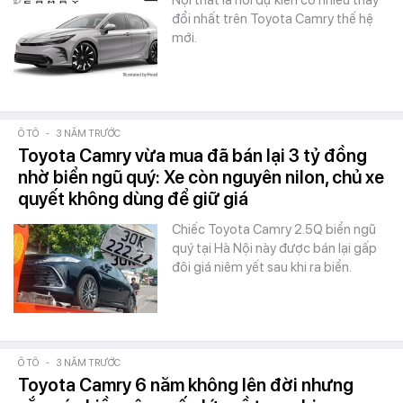
Nội thất là nơi dự kiến có nhiều thay
đổi nhất trên Toyota Camry thế hệ
mới.
Ô TÔ
-
3 NĂM TRƯỚC
Toyota Camry vừa mua đã bán lại 3 tỷ đồng
nhờ biển ngũ quý: Xe còn nguyên nilon, chủ xe
quyết không dùng để giữ giá
Chiếc Toyota Camry 2.5Q biển ngũ
quý tại Hà Nội này được bán lại gấp
đôi giá niêm yết sau khi ra biển.
Ô TÔ
-
3 NĂM TRƯỚC
Toyota Camry 6 năm không lên đời nhưng