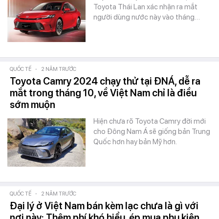
Toyota Thái Lan xác nhận ra mắt
người dùng nước này vào tháng…
QUỐC TẾ
-
2 NĂM TRƯỚC
Toyota Camry 2024 chạy thử tại ĐNÁ, dễ ra
mắt trong tháng 10, về Việt Nam chỉ là điều
sớm muộn
Hiện chưa rõ Toyota Camry đời mới
cho Đông Nam Á sẽ giống bản Trung
Quốc hơn hay bản Mỹ hơn.
QUỐC TẾ
-
2 NĂM TRƯỚC
Đại lý ở Việt Nam bán kèm lạc chưa là gì với
nơi này: Thêm phí khó hiểu, ép mua phụ kiện