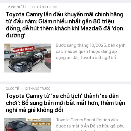
TRONG NƯỚC
-
10 THÁNG TRƯỚC
Toyota Camry lần đầu khuyến mãi chính hãng
từ đầu năm: Giảm nhiều nhất gần 80 triệu
đồng, dễ hút thêm khách khi Mazda6 đã ‘dọn
đường’
Bước sang tháng 10/2025, bên cạnh
các mẫu xe quen thuộc đang áp
dụng ưu đãi, Toyota bất ngờ bổ…
QUỐC TẾ
-
12 THÁNG TRƯỚC
Toyota Camry từ 'xe chủ tịch' thành 'xe dân
chơi': Bổ sung bản mới bắt mắt hơn, thêm tiện
nghi mà giá không đổi
Toyota Camry Sprint Edition vừa
được ra mắt ở Ấn Độ sở hữu gói phụ