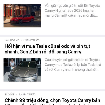
Vẫn giữ nguyên giá trị cốt lõi, Toyota
Camry Nightshade 2026 hứa hẹn
mang đến một diện mạo mới đầy…
VĂN HÓA XE
-
1 NĂM TRƯỚC
Hối hận vì mua Tesla cũ sai odo và pin tụt
nhanh, Gen Z bán rồi đổi sang Camry
Câu chuyện cô gái trẻ bán xe Toyota
Camry mua Tesla, rồi lại bán Tesla trở
về với Camry nhanh chóng thu hút…
TƯ VẤN
-
2 NĂM TRƯỚC
Chênh 99 triệu đồng, chọn Toyota Camry bản