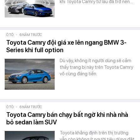
khi Toyota Camry từ lâu đã trở nên…
Ô TÔ
-
6 NĂM TRƯỚC
Toyota Camry đội giá xe lên ngang BMW 3-
Series khi full option
Dù vậy, không ít người dùng sẽ cảm
thấy trang bị này trên Toyota Camry
vô cùng đáng tiền.
Ô TÔ
-
6 NĂM TRƯỚC
Toyota Camry bán chạy bất ngờ khi nhà nhà
bỏ sedan làm SUV
Toyota khẳng định trên thị trường
vẫn còn không ít người tiêu dùng đặt