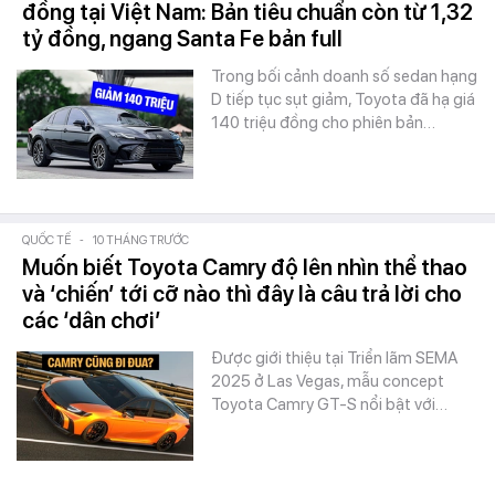
đồng tại Việt Nam: Bản tiêu chuẩn còn từ 1,32
tỷ đồng, ngang Santa Fe bản full
Trong bối cảnh doanh số sedan hạng
D tiếp tục sụt giảm, Toyota đã hạ giá
140 triệu đồng cho phiên bản…
QUỐC TẾ
-
10 THÁNG TRƯỚC
Muốn biết Toyota Camry độ lên nhìn thể thao
và ‘chiến’ tới cỡ nào thì đây là câu trả lời cho
các ‘dân chơi’
Được giới thiệu tại Triển lãm SEMA
2025 ở Las Vegas, mẫu concept
Toyota Camry GT-S nổi bật với…