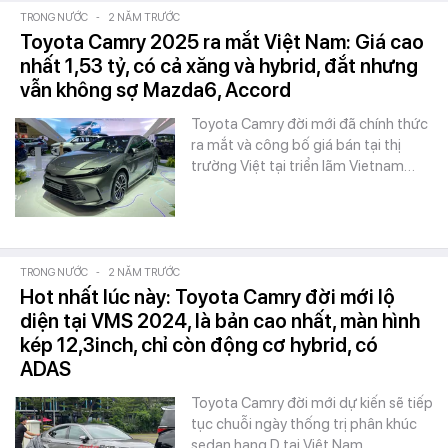
TRONG NƯỚC
-
2 NĂM TRƯỚC
Toyota Camry 2025 ra mắt Việt Nam: Giá cao
nhất 1,53 tỷ, có cả xăng và hybrid, đắt nhưng
vẫn không sợ Mazda6, Accord
Toyota Camry đời mới đã chính thức
ra mắt và công bố giá bán tại thị
trường Việt tại triển lãm Vietnam…
TRONG NƯỚC
-
2 NĂM TRƯỚC
Hot nhất lúc này: Toyota Camry đời mới lộ
diện tại VMS 2024, là bản cao nhất, màn hình
kép 12,3inch, chỉ còn động cơ hybrid, có
ADAS
Toyota Camry đời mới dự kiến sẽ tiếp
tục chuỗi ngày thống trị phân khúc
sedan hạng D tại Việt Nam.