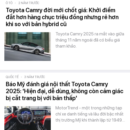
Ô TÔ
-
2 NĂM TRƯỚC
Toyota Camry đời mới chốt giá: Khởi điểm
đắt hơn hàng chục triệu đồng nhưng rẻ hơn
khi so với bản hybrid cũ
Toyota Camry 2025 ra mắt vào giữa
tháng 11 năm ngoái đã có biểu giá
tham khảo.
QUỐC TẾ
-
3 NĂM TRƯỚC
Báo Mỹ đánh giá nội thất Toyota Camry
2025: 'Hiện đại, dễ dùng, không còn cảm giác
bị cắt trang bị với bản thấp'
MotorTrend - một trong những tạp
chí xe danh tiếng và lâu đời bậc nhất
thị trường Mỹ khi thành lập từ 1949…