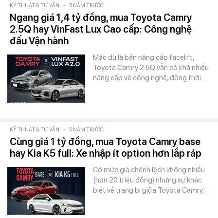
KỸ THUẬT & TƯ VẤN
-
5 NĂM TRƯỚC
Ngang giá 1,4 tỷ đồng, mua Toyota Camry
2.5Q hay VinFast Lux Cao cấp: Công nghệ
đấu Vận hành
Mặc dù là bản nâng cấp facelift,
Toyota Camry 2.5Q vẫn có khá nhiều
nâng cấp về công nghệ, đồng thời…
KỸ THUẬT & TƯ VẤN
-
5 NĂM TRƯỚC
Cùng giá 1 tỷ đồng, mua Toyota Camry base
hay Kia K5 full: Xe nhập ít option hơn lắp ráp
Có mức giá chênh lệch không nhiều
(hơn 20 triệu đồng) nhưng sự khác
biệt về trang bị giữa Toyota Camry…