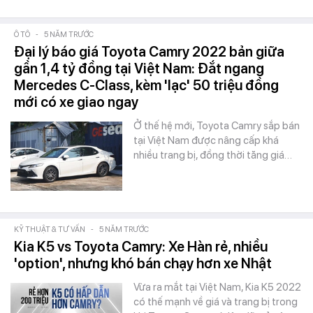
Ô TÔ
-
5 NĂM TRƯỚC
Đại lý báo giá Toyota Camry 2022 bản giữa
gần 1,4 tỷ đồng tại Việt Nam: Đắt ngang
Mercedes C-Class, kèm 'lạc' 50 triệu đồng
mới có xe giao ngay
Ở thế hệ mới, Toyota Camry sắp bán
tại Việt Nam được nâng cấp khá
nhiều trang bị, đồng thời tăng giá…
KỸ THUẬT & TƯ VẤN
-
5 NĂM TRƯỚC
Kia K5 vs Toyota Camry: Xe Hàn rẻ, nhiều
'option', nhưng khó bán chạy hơn xe Nhật
Vừa ra mắt tại Việt Nam, Kia K5 2022
có thế mạnh về giá và trang bị trong