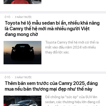
Ô TÔ
-
3 NĂM TRƯỚC
Toyota hé lộ mẫu sedan bí ẩn, nhiều khả năng
là Camry thế hệ mới mà nhiều người Việt
đang mong chờ
Toyota Camry thế hệ mới có thể ra
mắt vào đầu năm 2024 với nhiều
thay đổi lột xác.
Ô TÔ
-
3 NĂM TRƯỚC
Thêm bản xem trước của Camry 2025, đáng
mua nếu bản thương mại đẹp như thế này
Để chống lại "sức ép" của SUV lên
sedan, các thương hiệu lớn đang cố