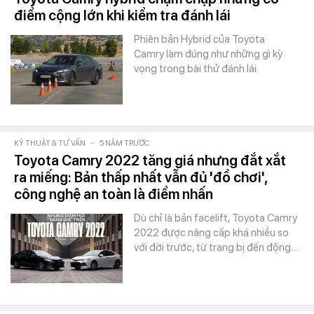
điểm cộng lớn khi kiểm tra đánh lái
Phiên bản Hybrid của Toyota
Camry làm đúng như những gì kỳ
vọng trong bài thử đánh lái.
KỸ THUẬT & TƯ VẤN
-
5 NĂM TRƯỚC
Toyota Camry 2022 tăng giá nhưng đắt xắt
ra miếng: Bản thấp nhất vẫn đủ 'đồ chơi',
công nghệ an toàn là điểm nhấn
Dù chỉ là bản facelift, Toyota Camry
2022 được nâng cấp khá nhiều so
với đời trước, từ trang bị đến động…