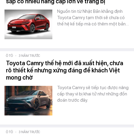
sắp có nhiều nâng cấp lớn về trang bị
Nguồn tin từ Nhật Bản khẳng định
Toyota Camry tạm thời sẽ chưa có
thế hệ kế tiếp mà có thêm một bản…
Ô TÔ
-
3 NĂM TRƯỚC
Toyota Camry thế hệ mới đã xuất hiện, chưa
rõ thiết kế nhưng xứng đáng để khách Việt
mong chờ
Toyota Camry sẽ tiếp tục được nâng
cấp thay vì bị khai tử như những đồn
đoán trước đây.
Ô TÔ
-
3 NĂM TRƯỚC