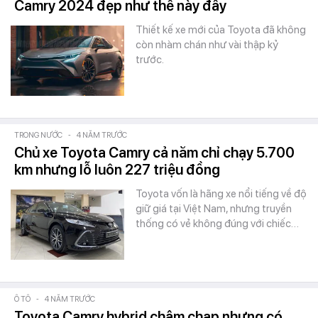
Camry 2024 đẹp như thế này đây
Thiết kế xe mới của Toyota đã không
còn nhàm chán như vài thập kỷ
trước.
TRONG NƯỚC
-
4 NĂM TRƯỚC
Chủ xe Toyota Camry cả năm chỉ chạy 5.700
km nhưng lỗ luôn 227 triệu đồng
Toyota vốn là hãng xe nổi tiếng về độ
giữ giá tại Việt Nam, nhưng truyền
thống có vẻ không đúng với chiếc…
Ô TÔ
-
4 NĂM TRƯỚC
Toyota Camry hybrid chậm chạp nhưng có