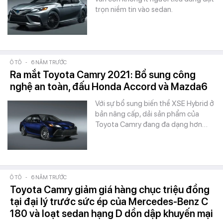
trọn niềm tin vào sedan.
Ô TÔ
-
6 NĂM TRƯỚC
Ra mắt Toyota Camry 2021: Bổ sung công
nghệ an toàn, đấu Honda Accord và Mazda6
Với sự bổ sung biến thể XSE Hybrid ở
bản nâng cấp, dải sản phẩm của
Toyota Camry đang đa dạng hơn…
Ô TÔ
-
6 NĂM TRƯỚC
Toyota Camry giảm giá hàng chục triệu đồng
tại đại lý trước sức ép của Mercedes-Benz C
180 và loạt sedan hạng D dồn dập khuyến mại