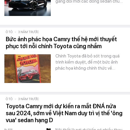
gắng đổi mới các dòng sedan chủ…
Ô TÔ
-
3 NĂM TRƯỚC
Bức ảnh phác họa Camry thế hệ mới thuyết
phục tới nỗi chính Toyota cũng nhầm
Chính Toyota đã bỏ sót trong quá
trình kiểm duyệt, để một bức ảnh
phác họa không chính thức về…
Ô TÔ
-
3 NĂM TRƯỚC
Toyota Camry mới dự kiến ra mắt ĐNÁ nửa
sau 2024, sớm về Việt Nam duy trì vị thế 'ông
vua' sedan hạng D