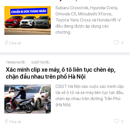
Subaru Crosstrek, Hyundai Creta,
Omoda C5, Mitsubishi Xforce,
Toyota Yaris Cross và Honda HR-V
đều đang được áp dụng các
chương…
0
Chia sẻ
TRONG NƯỚC
-
5 GIỜ TRƯỚC
Xác minh clip xe máy, ô tô liên tục chèn ép,
chặn đầu nhau trên phố Hà Nội
CSGT Hà Nội vào cuộc xác minh clip
tài xế ô tô và xe máy liên tục tạt đầu,
chèn ép nhau trên đường Trần Phú
(Hà Nội).
0
Chia sẻ