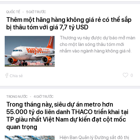
QUỐC TẾ
-
5 GIỜ TRƯỚC
Thêm một hãng hàng không giá rẻ có thể sắp
bị thâu tóm với giá 7,7 tỷ USD
Thương vụ này được dự báo mở màn
cho một làn sóng thâu tóm mới
nhắm vào ngành hàng không giá rẻ.
0
Chia sẻ
TRONG NƯỚC
-
4 GIỜ TRƯỚC
Trong tháng này, siêu dự án metro hơn
55.000 tỷ do liên danh THACO triển khai tại
TP giàu nhất Việt Nam dự kiến đạt cột mốc
quan trọng
Hiện Ban Quản lý Đường sắt đô thị