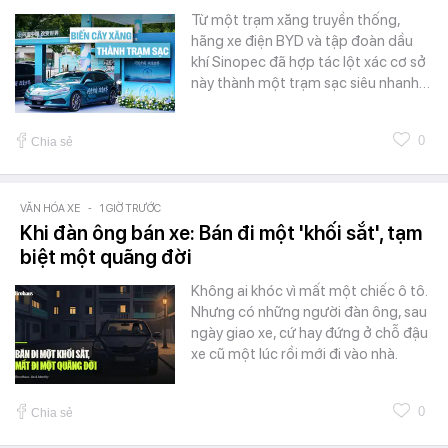
Từ một trạm xăng truyền thống,
hãng xe điện BYD và tập đoàn dầu
khí Sinopec đã hợp tác lột xác cơ sở
này thành một trạm sạc siêu nhanh…
0
Chia sẻ
VĂN HÓA XE
-
1 GIỜ TRƯỚC
Khi đàn ông bán xe: Bán đi một 'khối sắt', tạm
biệt một quãng đời
Không ai khóc vì mất một chiếc ô tô.
Nhưng có những người đàn ông, sau
ngày giao xe, cứ hay đứng ở chỗ đậu
xe cũ một lúc rồi mới đi vào nhà.
0
Chia sẻ