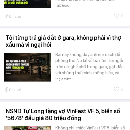
1 giờ trước
0
Chia sẻ
Tôi từng trả giá đắt ở gara, không phải vì thợ
xấu mà vì ngại hỏi
Bài này không dạy anh em cách đề
phòng thợ. Nó kể về ba năm tôi ngồi
trên cái ghế chờ trong gara, gật đầu
với những thứ mình không hiểu, và…
15 giờ trước
0
Chia sẻ
NSND Tự Long tặng vợ VinFast VF 5, biển số
'5678' đấu giá 80 triệu đồng
Không chỉ chiếc VinFast VF 5, biển số