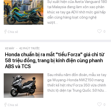
Sự xuất hiện của Aveta Vanguard 180
tại Malaysia đang làm xôn xao phân
khúc xe tay ga ADV nhờ mức giá hấp
dẫn cùng hàng loạt công nghệ
vượt…
0
Chia sẻ
XE MÁY
-
42 PHÚT TRƯỚC
Honda chuẩn bị ra mắt "tiểu Forza" giá chỉ từ
58 triệu đồng, trang bị kính điện cùng phanh
ABS và TCS
Sau nhiều năm đồn đoán, mẫu xe tay
ga Wuyang-Honda NWZ150 mang
thiết kế hệt như Forza 350 vừa chính
thức lộ diện tại Trung Quốc. Sở hữu…
0
Chia sẻ