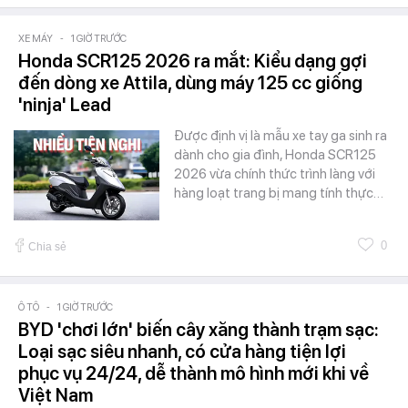
XE MÁY
-
1 GIỜ TRƯỚC
Honda SCR125 2026 ra mắt: Kiểu dạng gợi
đến dòng xe Attila, dùng máy 125 cc giống
'ninja' Lead
Được định vị là mẫu xe tay ga sinh ra
dành cho gia đình, Honda SCR125
2026 vừa chính thức trình làng với
hàng loạt trang bị mang tính thực…
0
Chia sẻ
Ô TÔ
-
1 GIỜ TRƯỚC
BYD 'chơi lớn' biến cây xăng thành trạm sạc:
Loại sạc siêu nhanh, có cửa hàng tiện lợi
phục vụ 24/24, dễ thành mô hình mới khi về
Việt Nam