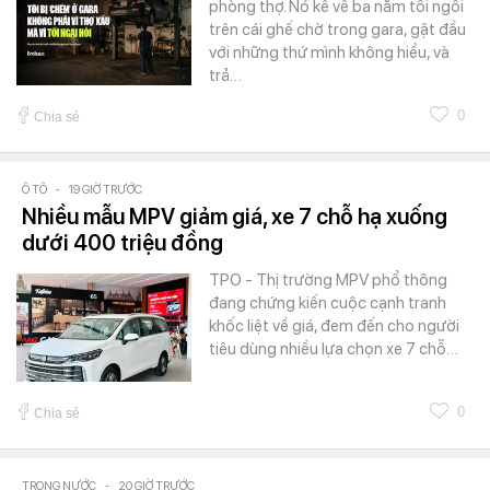
phòng thợ. Nó kể về ba năm tôi ngồi
trên cái ghế chờ trong gara, gật đầu
với những thứ mình không hiểu, và
trả…
0
Chia sẻ
Ô TÔ
-
19 GIỜ TRƯỚC
Nhiều mẫu MPV giảm giá, xe 7 chỗ hạ xuống
dưới 400 triệu đồng
TPO - Thị trường MPV phổ thông
đang chứng kiến cuộc cạnh tranh
khốc liệt về giá, đem đến cho người
tiêu dùng nhiều lựa chọn xe 7 chỗ…
0
Chia sẻ
TRONG NƯỚC
-
20 GIỜ TRƯỚC