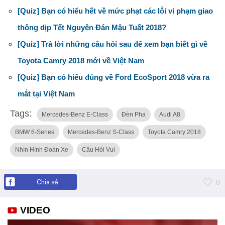
[Quiz] Bạn có hiểu hết về mức phạt các lỗi vi phạm giao
thông dịp Tết Nguyên Đán Mậu Tuất 2018?
[Quiz] Trả lời những câu hỏi sau để xem bạn biết gì về
Toyota Camry 2018 mới về Việt Nam
[Quiz] Bạn có hiểu đúng về Ford EcoSport 2018 vừa ra
mắt tại Việt Nam
Tags:
Mercedes-Benz E-Class
Đèn Pha
Audi A8
BMW 6-Series
Mercedes-Benz S-Class
Toyota Camry 2018
Nhìn Hình Đoán Xe
Câu Hỏi Vui
Chia sẻ
0
VIDEO