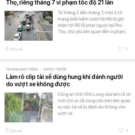
Thọ, riêng tháng 7 vi phạm tốc độ 21 lần
Từ tháng 2 đến tháng 7, một ô tô
mang biển kiểm soát Hà Nội bị ghi
nhận tới 96 lỗi phạt nguội tại Phú
Thọ, chủ yếu liên quan đến vi phạm…
0
Chia sẻ
TAI NẠN GIAO THÔNG
-
6 PHÚT TRƯỚC
Làm rõ clip tài xế dùng hung khí đánh người
do vượt xe không được
Công an tỉnh Vĩnh Long vừa làm rõ và
mời chủ xe tải cùng các bên liên quan
vụ việc tài xế bị đánh do không cho
vượt xe.
0
Chia sẻ