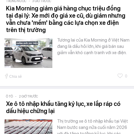
TRONG NƯỚC
-
3 GIỜ TRƯỚC
Kia Morning giảm giá hàng chục triệu đồng
tại đại lý: Xe mới đọ giá xe cũ, dù giảm nhưng
vẫn chưa 'mềm' bằng các lựa chọn xe điện
trên thị trường
Tương lai của Kia Morning ở Việt Nam
đang là dấu hỏi lớn, khi giá bán sau
giảm vẫn khó cạnh tranh với xe điện.
0
Chia sẻ
Ô TÔ
-
2 GIỜ TRƯỚC
Xe ô tô nhập khẩu tăng kỷ lục, xe lắp ráp có
dấu hiệu chững lại
Thị trường xe ô tô nhập khẩu tại Việt
Nam bước sang nửa cuối năm 2026
với đà tăng trưởng kỷ lục, khi các