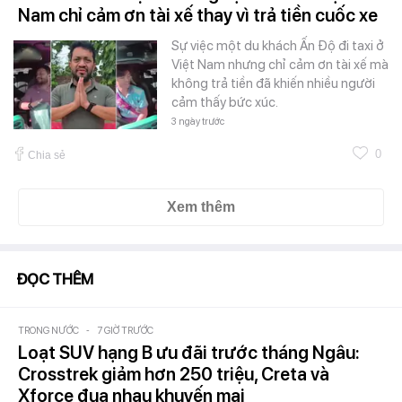
Nam chỉ cảm ơn tài xế thay vì trả tiền cuốc xe
Sự việc một du khách Ấn Độ đi taxi ở
Việt Nam nhưng chỉ cảm ơn tài xế mà
không trả tiền đã khiến nhiều người
cảm thấy bức xúc.
3 ngày trước
0
Chia sẻ
Xem thêm
ĐỌC THÊM
TRONG NƯỚC
-
7 GIỜ TRƯỚC
Loạt SUV hạng B ưu đãi trước tháng Ngâu:
Crosstrek giảm hơn 250 triệu, Creta và
Xforce đua nhau khuyến mại