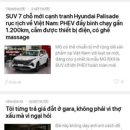
TRONG NƯỚC
-
2 GIỜ TRƯỚC
SUV 7 chỗ mới cạnh tranh Hyundai Palisade
rục rịch về Việt Nam: PHEV đầy bình chạy gần
1.200km, cắm được thiết bị điện, có ghế
massage
MG có thể chuẩn bị mở rộng dải sản
phẩm tại Việt Nam với loạt xe mới,
đáng chú ý nhất là mẫu MG RX9 là
SUV cỡ lớn PHEV hoàn toàn mới.
0
Chia sẻ
VĂN HÓA XE
-
15 GIỜ TRƯỚC
Tôi từng trả giá đắt ở gara, không phải vì thợ
xấu mà vì ngại hỏi
Bài này không dạy anh em cách đề