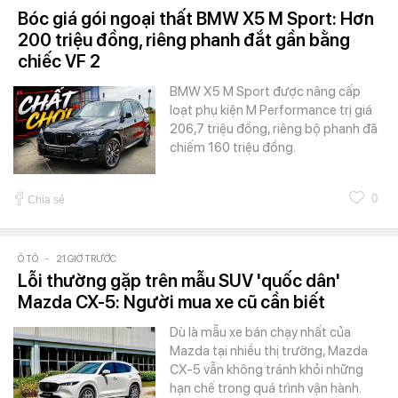
Bóc giá gói ngoại thất BMW X5 M Sport: Hơn
200 triệu đồng, riêng phanh đắt gần bằng
chiếc VF 2
BMW X5 M Sport được nâng cấp
loạt phụ kiện M Performance trị giá
206,7 triệu đồng, riêng bộ phanh đã
chiếm 160 triệu đồng.
0
Chia sẻ
Ô TÔ
-
21 GIỜ TRƯỚC
Lỗi thường gặp trên mẫu SUV 'quốc dân'
Mazda CX-5: Người mua xe cũ cần biết
Dù là mẫu xe bán chạy nhất của
Mazda tại nhiều thị trường, Mazda
CX-5 vẫn không tránh khỏi những
hạn chế trong quá trình vận hành.