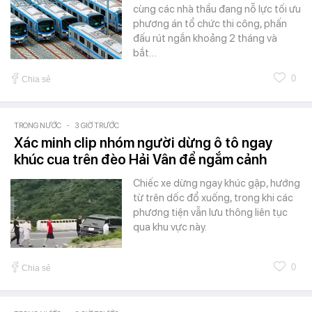
cùng các nhà thầu đang nỗ lực tối ưu
phương án tổ chức thi công, phấn
đấu rút ngắn khoảng 2 tháng và
bắt…
0
Chia sẻ
TRONG NƯỚC
-
3 GIỜ TRƯỚC
Xác minh clip nhóm người dừng ô tô ngay
khúc cua trên đèo Hải Vân để ngắm cảnh
Chiếc xe dừng ngay khúc gập, hướng
từ trên dốc đổ xuống, trong khi các
phương tiện vẫn lưu thông liên tục
qua khu vực này.
0
Chia sẻ