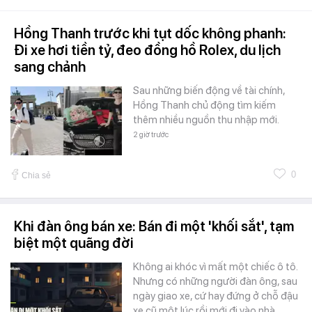
Hồng Thanh trước khi tụt dốc không phanh:
Đi xe hơi tiền tỷ, đeo đồng hồ Rolex, du lịch
sang chảnh
Sau những biến động về tài chính,
Hồng Thanh chủ động tìm kiếm
thêm nhiều nguồn thu nhập mới.
2 giờ trước
0
Chia sẻ
Khi đàn ông bán xe: Bán đi một 'khối sắt', tạm
biệt một quãng đời
Không ai khóc vì mất một chiếc ô tô.
Nhưng có những người đàn ông, sau
ngày giao xe, cứ hay đứng ở chỗ đậu
xe cũ một lúc rồi mới đi vào nhà.