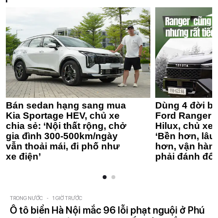
Bán sedan hạng sang mua
Dùng 4 đời bá
Kia Sportage HEV, chủ xe
Ford Ranger 
chia sẻ: ‘Nội thất rộng, chở
Hilux, chủ xe 
gia đình 300-500km/ngày
‘Bền hơn, lâu 
vẫn thoải mái, đi phố như
hơn, vận hàn
xe điện’
phải đánh đổi
TRONG NƯỚC
-
1 GIỜ TRƯỚC
Ô tô biển Hà Nội mắc 96 lỗi phạt nguội ở Phú