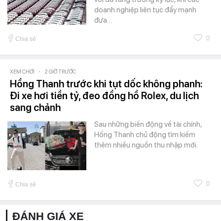
doanh nghiệp liên tục đẩy mạnh
đưa…
0
Chia sẻ
XEM CHƠI
-
2 GIỜ TRƯỚC
Hồng Thanh trước khi tụt dốc không phanh:
Đi xe hơi tiền tỷ, đeo đồng hồ Rolex, du lịch
sang chảnh
Sau những biến động về tài chính,
Hồng Thanh chủ động tìm kiếm
thêm nhiều nguồn thu nhập mới.
0
Chia sẻ
ĐÁNH GIÁ XE