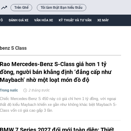
Trên Ghế
Tôi làm thật Bạn hiểu thấu
TÔ
ĐÁNH GIÁ XE
VĂN HÓA XE
KỸ THUẬT VÀ TƯ VẤN
XE MÁY
benz S Class
Rao Mercedes-Benz S-Class giá hơn 1 tỷ
đồng, người bán khẳng định ‘đẳng cấp như
Maybach’ nhờ một loạt món đồ độ
Trong nước
2 tháng trước
Chiếc Mercedes-Benz S 450 này có giá chỉ hơn 1 tỷ đồng, với ngoại
thất độ kiểu Maybach khiến xe gần như không khác biệt Maybach S-
Class vốn có giá cao gấp 3 lần.
BMW 7 Series 2027 đổi mới toàn diện: Thiết