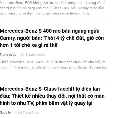
Mercedes-Benz EQS không đạt được thành công như kỳ vọng và sẽ
dần bị khai tử, nhường chỗ cho S-Class điện. Mẫu xe này dùng nền
tảng riêng cho xe điện nhưng giữ dáng sedan truyền thống.
Mercedes-Benz S 400 rao bán ngang ngửa
Camry, người bán: 'Thời 4 tỷ chê đắt, giờ còn
hơn 1 tỏi chê xe gì rẻ thế'
Trong nước
8 tháng trước
Chiếc Mercedes-Benz S 400 đời 2016 theo ảnh chụp vẫn cho thấy ở
trong tình trạng ổn, các chi tiết chưa xuống cấp dù đã gần 10 năm tuổi.
Mercedes-Benz S-Class facelift lộ diện lần
đầu: Thiết kế nhiều thay đổi, nội thất có màn
hình to như TV, phím bấm vật lý quay lại
Quốc tế
8 tháng trước