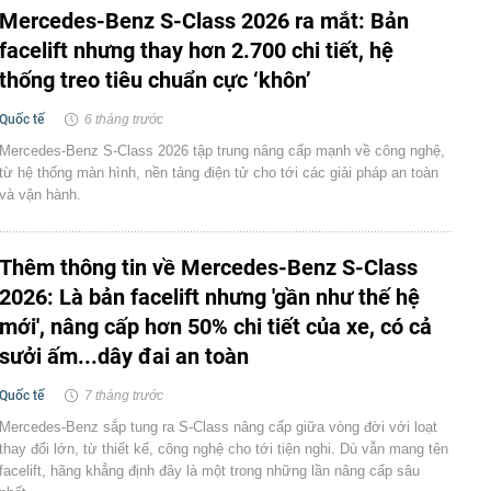
Mercedes-Benz S-Class 2026 ra mắt: Bản
facelift nhưng thay hơn 2.700 chi tiết, hệ
thống treo tiêu chuẩn cực ‘khôn’
Quốc tế
6 tháng trước
Mercedes-Benz S-Class 2026 tập trung nâng cấp mạnh về công nghệ,
từ hệ thống màn hình, nền tảng điện tử cho tới các giải pháp an toàn
và vận hành.
Thêm thông tin về Mercedes-Benz S-Class
2026: Là bản facelift nhưng 'gần như thế hệ
mới', nâng cấp hơn 50% chi tiết của xe, có cả
sưởi ấm...dây đai an toàn
Quốc tế
7 tháng trước
Mercedes-Benz sắp tung ra S-Class nâng cấp giữa vòng đời với loạt
thay đổi lớn, từ thiết kế, công nghệ cho tới tiện nghi. Dù vẫn mang tên
facelift, hãng khẳng định đây là một trong những lần nâng cấp sâu