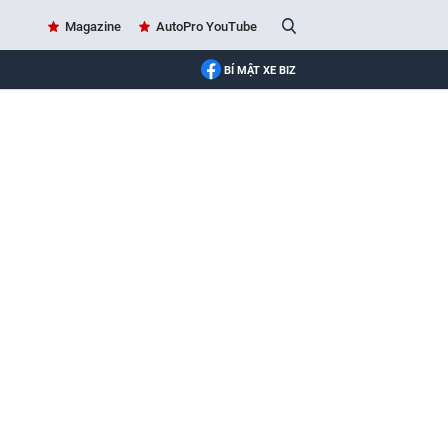
Magazine
AutoPro YouTube
BÍ MẬT XE BIZ