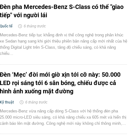
Đèn pha Mercedes-Benz S-Class có thể "giao
tiếp" với người lái
Quốc tế
6 tháng trước
Mercedes-Benz tiếp tục khẳng định vị thế công nghệ trong phân khúc
xe Sedan hạng sang khi giới thiệu phiên bản nâng cấp mới nhất của hệ
thống Digital Light trên S-Class, tăng độ chiếu sáng, có khả năng
chiếu…
Đèn ‘Mẹc’ đời mới giờ xịn tới cỡ này: 50.000
LED rọi sáng tới 6 sân bóng, chiếu được cả
hình ảnh xuống mặt đường
Kỹ thuật
6 tháng trước
Mercedes-Benz vừa nâng cấp dòng S-Class với hệ thống đèn pha
25.000 micro-LED siêu sáng, có khả năng chiếu xa 605 mét và hiển thị
cảnh báo lên mặt đường. Công nghệ mới này không chỉ thông minh,…