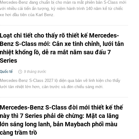
Mercedes-Benz đang chuẩn bị cho màn ra mắt phiên bản S-Class mới
với nhiều cải tiến ấn tượng, kỷ niệm hành trình 140 năm kể từ chiếc
xe hơi đầu tiên của Karl Benz.
Loạt chi tiết cho thấy rõ thiết kế Mercedes-
Benz S-Class mới: Cản xe tinh chỉnh, lưới tản
nhiệt khổng lồ, dễ ra mắt năm sau đấu 7
Series
Quốc tế
9 tháng trước
Mercedes-Benz S-Class 2027 lộ diện qua bản vẽ linh kiện cho thấy
lưới tản nhiệt lớn hơn, cản trước và đèn chiếu sáng mới.
Mercedes-Benz S-Class đời mới thiết kế thế
này thì 7 Series phải dè chừng: Mặt ca lăng
lớn sáng long lanh, bản Maybach phối màu
càng trầm trồ