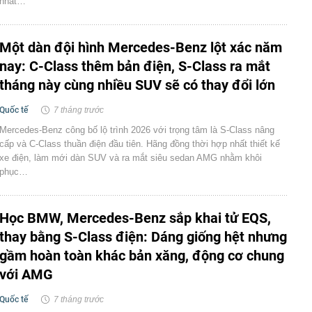
nhất…
Một dàn đội hình Mercedes-Benz lột xác năm
nay: C-Class thêm bản điện, S-Class ra mắt
tháng này cùng nhiều SUV sẽ có thay đổi lớn
Quốc tế
7 tháng trước
Mercedes-Benz công bố lộ trình 2026 với trọng tâm là S-Class nâng
cấp và C-Class thuần điện đầu tiên. Hãng đồng thời hợp nhất thiết kế
xe điện, làm mới dàn SUV và ra mắt siêu sedan AMG nhằm khôi
phục…
Học BMW, Mercedes-Benz sắp khai tử EQS,
thay bằng S-Class điện: Dáng giống hệt nhưng
gầm hoàn toàn khác bản xăng, động cơ chung
với AMG
Quốc tế
7 tháng trước