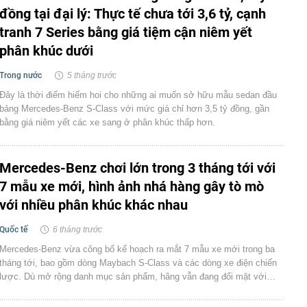
đồng tại đại lý: Thực tế chưa tới 3,6 tỷ, cạnh
tranh 7 Series bằng giá tiệm cận niêm yết
phân khúc dưới
Trong nước
5 tháng trước
Đây là thời điểm hiếm hoi cho những ai muốn sở hữu mẫu sedan đầu
bảng Mercedes-Benz S-Class với mức giá chỉ hơn 3,5 tỷ đồng, gần
bằng giá niêm yết các xe sang ở phân khúc thấp hơn.
Mercedes-Benz chơi lớn trong 3 tháng tới với
7 mẫu xe mới, hình ảnh nhá hàng gây tò mò
với nhiều phân khúc khác nhau
Quốc tế
6 tháng trước
Mercedes-Benz vừa công bố kế hoạch ra mắt 7 mẫu xe mới trong ba
tháng tới, bao gồm dòng Maybach S-Class và các dòng xe điện chiến
lược. Dù mở rộng danh mục sản phẩm, hãng vẫn đang đối mặt với…