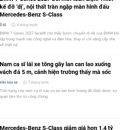
kế đỡ ‘dị’, nội thất tràn ngập màn hình đấu
Mercedes-Benz S-Class
Ô tô
4 tháng trước
BMW 7 Series 2027 facelift cho thấy bước chuyển rõ rệt của BMW khi
tập trung mạnh vào công nghệ và điện hóa, thay vì chỉ nâng cấp nhẹ
về thiết kế.
Nam ca sĩ lái xe tông gãy lan can lao xuống
vách đá 5 m, cảnh hiện trường thấy mà sốc
Văn hóa xe
5 tháng trước
Tình trạng của nam ca sĩ sau vụ tai nạn kinh hoàng đã nhận được sự
quan tâm lớn từ công chúng.
Mercedes-Benz S-Class giảm giá hơn 1,4 tỷ