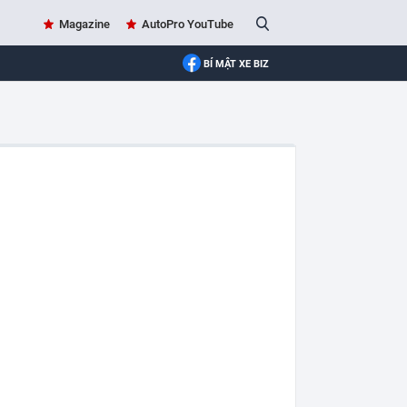
Magazine
AutoPro YouTube
BÍ MẬT XE BIZ