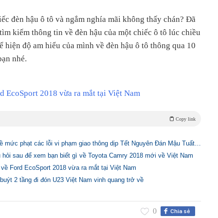
iếc đèn hậu ô tô và ngắm nghía mãi không thấy chán? Đã
tìm kiếm thông tin về đèn hậu của một chiếc ô tô lúc chiều
hể hiện độ am hiểu của mình về đèn hậu ô tô thông qua 10
bạn nhé.
d EcoSport 2018 vừa ra mắt tại Việt Nam
Copy link
về mức phạt các lỗi vi phạm giao thông dịp Tết Nguyên Đán Mậu Tuất…
u hỏi sau để xem bạn biết gì về Toyota Camry 2018 mới về Việt Nam
 về Ford EcoSport 2018 vừa ra mắt tại Việt Nam
 buýt 2 tầng đi đón U23 Việt Nam vinh quang trở về
0
Chia sẻ