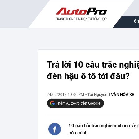
Ô 
Trả lời 10 câu trắc ngh
đèn hậu ô tô tới đâu?
24/02/2018 19:00 PM
- Tới Nguyễn
VĂN HÓA XE
Thêm AutoPro trên Google
10 câu hỏi trắc nghiệm nhanh về 
của mình.