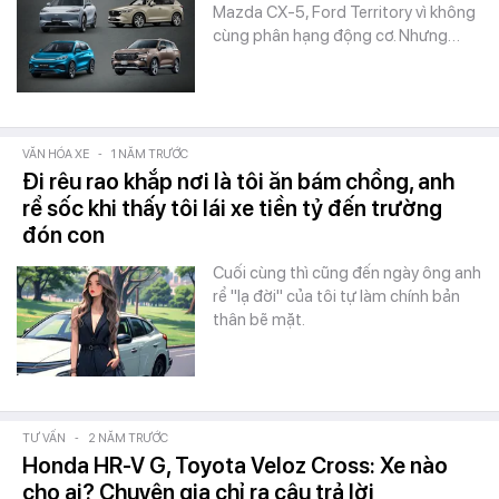
Mazda CX-5, Ford Territory vì không
cùng phân hạng động cơ. Nhưng…
VĂN HÓA XE
-
1 NĂM TRƯỚC
Đi rêu rao khắp nơi là tôi ăn bám chồng, anh
rể sốc khi thấy tôi lái xe tiền tỷ đến trường
đón con
Cuối cùng thì cũng đến ngày ông anh
rể "lạ đời" của tôi tự làm chính bản
thân bẽ mặt.
TƯ VẤN
-
2 NĂM TRƯỚC
Honda HR-V G, Toyota Veloz Cross: Xe nào
cho ai? Chuyên gia chỉ ra câu trả lời