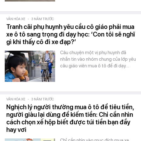
VĂN HÓA XE
-
3 NĂM TRƯỚC
Tranh cãi phụ huynh yêu cầu cô giáo phải mua
xe ô tô sang trọng đi dạy học: ‘Con tôi sẽ nghĩ
gì khi thấy cô đi xe đạp?’
Câu chuyện một vị phụ huynh đã
nhắn tin vào nhóm chung của lớp yêu
câu giáo viên mua ô tô để đi dạy…
VĂN HÓA XE
-
3 NĂM TRƯỚC
Nghịch lý người thường mua ô tô để tiêu tiền,
người giàu lại dùng để kiếm tiền: Chỉ cần nhìn
cách chọn xế hộp biết được túi tiền bạn đầy
hay vơi
Chỉ cần nhìn vào mục đích mua xe,