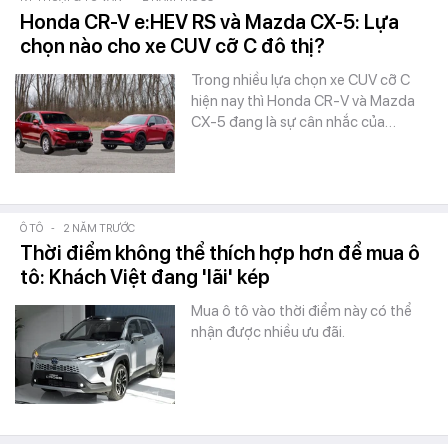
Honda CR-V e:HEV RS và Mazda CX-5: Lựa
chọn nào cho xe CUV cỡ C đô thị?
Trong nhiều lựa chọn xe CUV cỡ C
hiện nay thì Honda CR-V và Mazda
CX-5 đang là sự cân nhắc của…
Ô TÔ
-
2 NĂM TRƯỚC
Thời điểm không thể thích hợp hơn để mua ô
tô: Khách Việt đang 'lãi' kép
Mua ô tô vào thời điểm này có thể
nhận được nhiều ưu đãi.