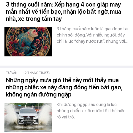
3 tháng cuối năm: Xếp hạng 4 con giáp may
mắn nhất về tiền bạc, nhận lộc bất ngờ, mua
nhà, xe trong tầm tay
3 tháng cuối năm luôn là giai đoạn tài
chính sôi động. Với nhiều người, đây
chỉ là lúc “chạy nước rút”, nhưng với…
TƯ VẤN
-
12 THÁNG TRƯỚC
Những ngày mưa gió thế này mới thấy mua
những chiếc xe này đáng đồng tiền bát gạo,
không ngán đường ngập
Khi đường ngập sâu cũng là lúc
những chiếc xe lội nước tốt thể hiện
rõ vai trò.