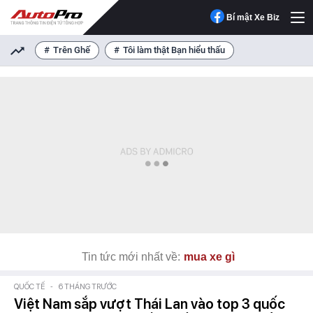
Bí mật Xe Biz
Trên Ghế
Tôi làm thật Bạn hiểu thấu
Tin tức mới nhất về:
mua xe gì
QUỐC TẾ
-
6 THÁNG TRƯỚC
Việt Nam sắp vượt Thái Lan vào top 3 quốc