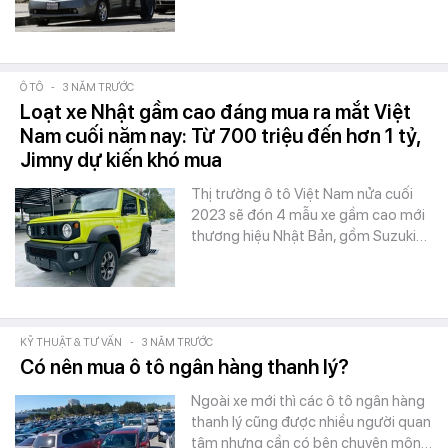
Ô TÔ
-
3 NĂM TRƯỚC
Loạt xe Nhật gầm cao đáng mua ra mắt Việt
Nam cuối năm nay: Từ 700 triệu đến hơn 1 tỷ,
Jimny dự kiến khó mua
Thị trường ô tô Việt Nam nửa cuối
2023 sẽ đón 4 mẫu xe gầm cao mới
thương hiệu Nhật Bản, gồm Suzuki…
KỸ THUẬT & TƯ VẤN
-
3 NĂM TRƯỚC
Có nên mua ô tô ngân hàng thanh lý?
Ngoài xe mới thì các ô tô ngân hàng
thanh lý cũng được nhiều người quan
tâm nhưng cần có bên chuyên môn…