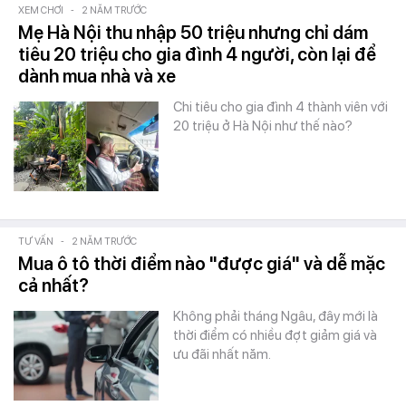
XEM CHƠI
-
2 NĂM TRƯỚC
Mẹ Hà Nội thu nhập 50 triệu nhưng chỉ dám
tiêu 20 triệu cho gia đình 4 người, còn lại để
dành mua nhà và xe
Chi tiêu cho gia đình 4 thành viên với
20 triệu ở Hà Nội như thế nào?
TƯ VẤN
-
2 NĂM TRƯỚC
Mua ô tô thời điểm nào "được giá" và dễ mặc
cả nhất?
Không phải tháng Ngâu, đây mới là
thời điểm có nhiều đợt giảm giá và
ưu đãi nhất năm.