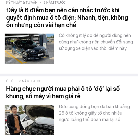
KỸ THUẬT & TƯ VẤN
-
3 NĂM TRƯỚC
Đây là 6 điểm bạn nên cân nhắc trước khi
quyết định mua ô tô điện: Nhanh, tiện, không
ồn nhưng còn vài hạn chế
Có không ít lý do để người dùng nên
cũng như không nên chuyển đổi sang
sử dụng xe điện vào thời điểm này.
Ô TÔ
-
3 NĂM TRƯỚC
Hàng chục người mua phải ô tô ‘độ’ lại số
khung, số máy vì ham giá rẻ
Đức cùng đồng bọn đã bán khoảng
25 ô tô không giấy tờ cho nhiều
người bằng thủ đoạn mài lại số…