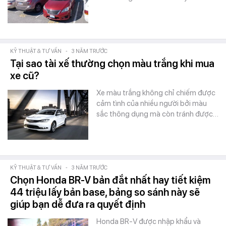
KỸ THUẬT & TƯ VẤN
-
3 NĂM TRƯỚC
Tại sao tài xế thường chọn màu trắng khi mua
xe cũ?
Xe màu trắng không chỉ chiếm được
cảm tình của nhiều người bởi màu
sắc thông dụng mà còn tránh được…
KỸ THUẬT & TƯ VẤN
-
3 NĂM TRƯỚC
Chọn Honda BR-V bản đắt nhất hay tiết kiệm
44 triệu lấy bản base, bảng so sánh này sẽ
giúp bạn dễ đưa ra quyết định
Honda BR-V được nhập khẩu và