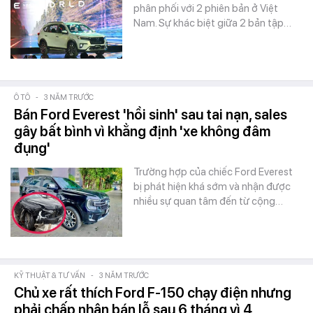
phân phối với 2 phiên bản ở Việt
Nam. Sự khác biệt giữa 2 bản tập…
Ô TÔ
-
3 NĂM TRƯỚC
Bán Ford Everest 'hồi sinh' sau tai nạn, sales
gây bất bình vì khẳng định 'xe không đâm
đụng'
Trường hợp của chiếc Ford Everest
bị phát hiện khá sớm và nhận được
nhiều sự quan tâm đến từ cộng…
KỸ THUẬT & TƯ VẤN
-
3 NĂM TRƯỚC
Chủ xe rất thích Ford F-150 chạy điện nhưng
phải chấp nhận bán lỗ sau 6 tháng vì 4