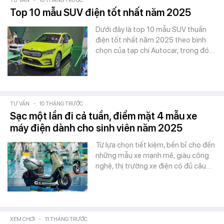
TƯ VẤN
-
10 THÁNG TRƯỚC
Top 10 mẫu SUV điện tốt nhất năm 2025
Dưới đây là top 10 mẫu SUV thuần
điện tốt nhất năm 2025 theo bình
chọn của tạp chí Autocar, trong đó…
TƯ VẤN
-
10 THÁNG TRƯỚC
Sạc một lần đi cả tuần, điểm mặt 4 mẫu xe
máy điện dành cho sinh viên năm 2025
Từ lựa chọn tiết kiệm, bền bỉ cho đến
những mẫu xe mạnh mẽ, giàu công
nghệ, thị trường xe điện có đủ câu…
XEM CHƠI
-
11 THÁNG TRƯỚC