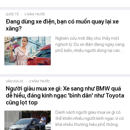
QUỐC TẾ
-
2 NĂM TRƯỚC
Đang dùng xe điện, bạn có muốn quay lại xe
xăng?
Nghiên cứu mới đây cho thấy một
nghịch lý: Dù xe điện đang ngày càng
phổ biến, nhiều người dùng tại các…
VĂN HÓA XE
-
2 NĂM TRƯỚC
Người giàu mua xe gì: Xe sang như BMW quá
dễ hiểu, đáng kinh ngạc 'bình dân' như Toyota
cũng lọt top
Danh sách người giàu mua xe gì có
thể khiến nhiều người kinh ngạc vì có
khá nhiều thương hiệu phổ thông.