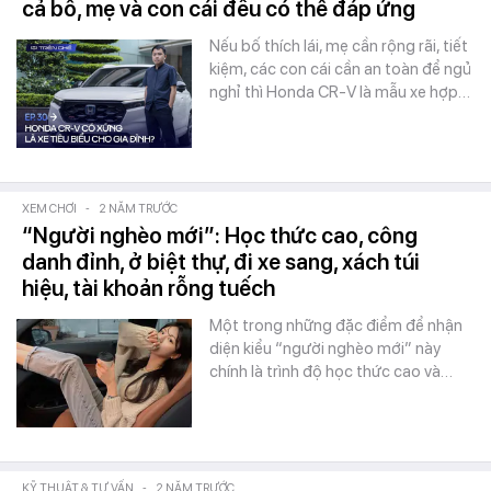
cả bố, mẹ và con cái đều có thể đáp ứng
Nếu bố thích lái, mẹ cần rộng rãi, tiết
kiệm, các con cái cần an toàn để ngủ
nghỉ thì Honda CR-V là mẫu xe hợp…
XEM CHƠI
-
2 NĂM TRƯỚC
“Người nghèo mới”: Học thức cao, công
danh đỉnh, ở biệt thự, đi xe sang, xách túi
hiệu, tài khoản rỗng tuếch
Một trong những đặc điểm để nhận
diện kiểu “người nghèo mới” này
chính là trình độ học thức cao và…
KỸ THUẬT & TƯ VẤN
-
2 NĂM TRƯỚC