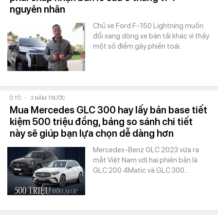
nguyên nhân
Chủ xe Ford F-150 Lightning muốn
đổi sang dòng xe bán tải khác vì thấy
một số điểm gây phiền toái.
Ô TÔ
-
3 NĂM TRƯỚC
Mua Mercedes GLC 300 hay lấy bản base tiết
kiệm 500 triệu đồng, bảng so sánh chi tiết
này sẽ giúp bạn lựa chọn dễ dàng hơn
Mercedes-Benz GLC 2023 vừa ra
mắt Việt Nam với hai phiên bản là
GLC 200 4Matic và GLC 300…