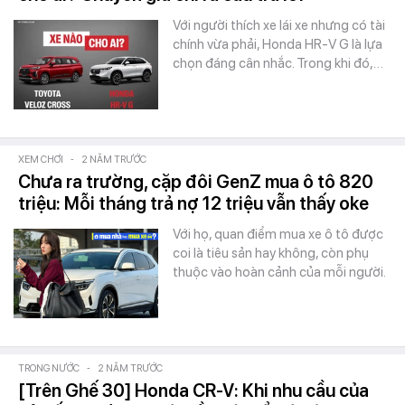
Với người thích xe lái xe nhưng có tài
chính vừa phải, Honda HR-V G là lựa
chọn đáng cân nhắc. Trong khi đó,…
XEM CHƠI
-
2 NĂM TRƯỚC
Chưa ra trường, cặp đôi GenZ mua ô tô 820
triệu: Mỗi tháng trả nợ 12 triệu vẫn thấy oke
Với họ, quan điểm mua xe ô tô được
coi là tiêu sản hay không, còn phụ
thuộc vào hoàn cảnh của mỗi người.
TRONG NƯỚC
-
2 NĂM TRƯỚC
[Trên Ghế 30] Honda CR-V: Khi nhu cầu của