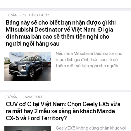
TƯ VẤN
-
12 THÁNG TRƯỚC
Bảng này sẽ cho biết bạn nhận được gì khi
Mitsubishi Destinator về Việt Nam: Đi gia
đình mua bản cao sẽ thêm tiện nghi cho
người ngồi hàng sau
Nếu mua Mitsubishi Destinator cho
mục đích gia đình, bản cao sẽ có
thêm một số tiện nghi cho người…
TƯ VẤN
-
1 NĂM TRƯỚC
CUV cỡ C tại Việt Nam: Chọn Geely EX5 vừa
ra mắt hay 2 mẫu xe xăng ăn khách Mazda
CX-5 và Ford Territory?
Geely EX5 không cùng phân khúc với