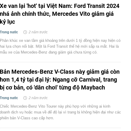
Xe van lại 'hot' tại Việt Nam: Ford Transit 2024
nhá ảnh chính thức, Mercedes Vito giảm giá
kỷ lục
Trong nước
2 năm trước
Phân khúc xe van tầm giá khoảng trên dưới 1 tỷ đồng hiện nay hiện có
hai lựa chọn nổi bật. Một là Ford Transit thế hệ mới sắp ra mắt. Hai là
mẫu xe của Mercedes-Benz đang giảm giá chưa từng có.
Bản Mercedes-Benz V-Class này giảm giá còn
hơn 1,4 tỷ tại đại lý: Ngang cỡ Carnival, trang
bị cơ bản, có 'dân chơi' từng độ Maybach
Trong nước
2 năm trước
Chiếc Mercedes-Benz Vito Tourer này phù hợp với những ai kinh
doanh dịch vụ hoặc mua về để độ lại vì trang bị không hiện đại như các
phiên bản V-Class cao cấp hơn.