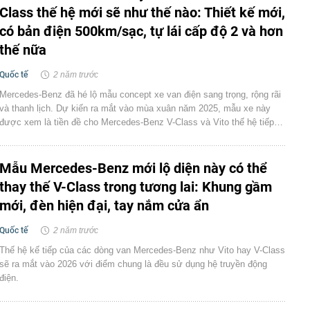
Class thế hệ mới sẽ như thế nào: Thiết kế mới,
có bản điện 500km/sạc, tự lái cấp độ 2 và hơn
thế nữa
Quốc tế
2 năm trước
Mercedes-Benz đã hé lộ mẫu concept xe van điện sang trọng, rộng rãi
và thanh lịch. Dự kiến ra mắt vào mùa xuân năm 2025, mẫu xe này
được xem là tiền đề cho Mercedes-Benz V-Class và Vito thế hệ tiếp…
Mẫu Mercedes-Benz mới lộ diện này có thể
thay thế V-Class trong tương lai: Khung gầm
mới, đèn hiện đại, tay nắm cửa ẩn
Quốc tế
2 năm trước
Thế hệ kế tiếp của các dòng van Mercedes-Benz như Vito hay V-Class
sẽ ra mắt vào 2026 với điểm chung là đều sử dụng hệ truyền động
điện.