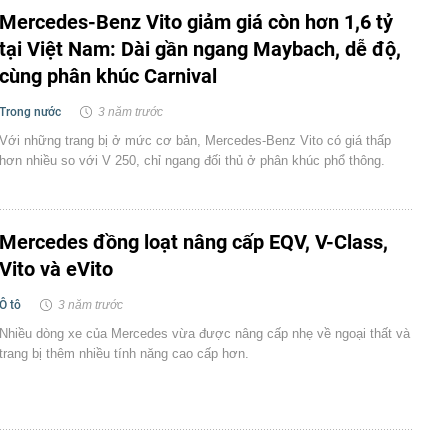
Mercedes-Benz Vito giảm giá còn hơn 1,6 tỷ
tại Việt Nam: Dài gần ngang Maybach, dễ độ,
cùng phân khúc Carnival
Trong nước
3 năm trước
Với những trang bị ở mức cơ bản, Mercedes-Benz Vito có giá thấp
hơn nhiều so với V 250, chỉ ngang đối thủ ở phân khúc phổ thông.
Mercedes đồng loạt nâng cấp EQV, V-Class,
Vito và eVito
Ô tô
3 năm trước
Nhiều dòng xe của Mercedes vừa được nâng cấp nhẹ về ngoại thất và
trang bị thêm nhiều tính năng cao cấp hơn.