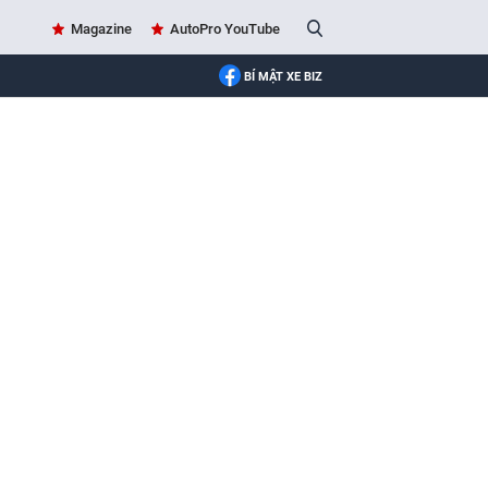
Magazine
AutoPro YouTube
BÍ MẬT XE BIZ