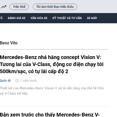
Trên Ghế
Tôi làm thật Bạn hiểu thấu
TÔ
ĐÁNH GIÁ XE
VĂN HÓA XE
KỸ THUẬT VÀ TƯ VẤN
XE MÁY
Benz Vito
Mercedes-Benz nhá hàng concept Vision V:
Tương lai của V-Class, động cơ điện chạy tới
500km/sạc, có tự lái cấp độ 2
Quốc tế
1 năm trước
Thiết kế của Mercedes-Benz Vision V sẽ là nền tảng của thế hệ Vito
và V-Class kế tiếp.
Bản xem trước cho thấy Mercedes-Benz V-