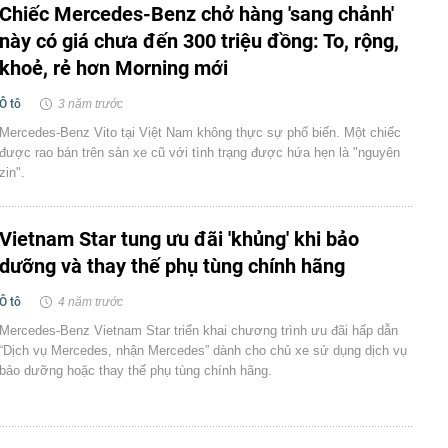
Chiếc Mercedes-Benz chở hàng 'sang chảnh'
này có giá chưa đến 300 triệu đồng: To, rộng,
khoẻ, rẻ hơn Morning mới
Ô tô
3 năm trước
Mercedes-Benz Vito tại Việt Nam không thực sự phổ biến. Một chiếc
được rao bán trên sàn xe cũ với tình trạng được hứa hẹn là "nguyên
zin".
Vietnam Star tung ưu đãi 'khủng' khi bảo
dưỡng và thay thế phụ tùng chính hãng
Ô tô
4 năm trước
Mercedes-Benz Vietnam Star triển khai chương trình ưu đãi hấp dẫn
“Dịch vụ Mercedes, nhận Mercedes” dành cho chủ xe sử dụng dịch vụ
bảo dưỡng hoặc thay thế phụ tùng chính hãng.