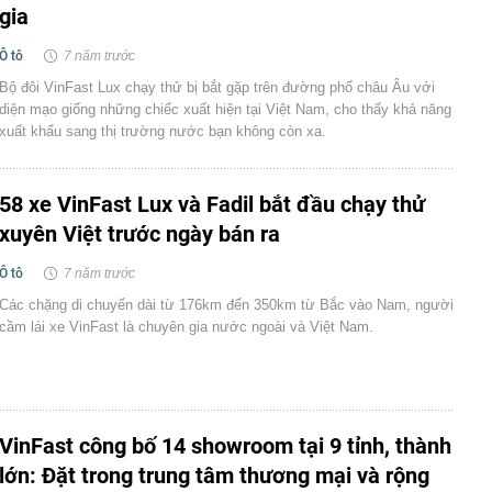
gia
Ô tô
7 năm trước
Bộ đôi VinFast Lux chạy thử bị bắt gặp trên đường phố châu Âu với
diện mạo giống những chiếc xuất hiện tại Việt Nam, cho thấy khả năng
xuất khẩu sang thị trường nước bạn không còn xa.
58 xe VinFast Lux và Fadil bắt đầu chạy thử
xuyên Việt trước ngày bán ra
Ô tô
7 năm trước
Các chặng di chuyển dài từ 176km đến 350km từ Bắc vào Nam, người
cầm lái xe VinFast là chuyên gia nước ngoài và Việt Nam.
VinFast công bố 14 showroom tại 9 tỉnh, thành
lớn: Đặt trong trung tâm thương mại và rộng