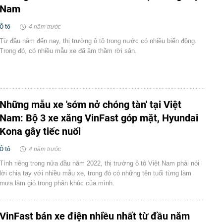
Nam
Ô tô
4 năm trước
Từ đầu năm đến nay, thị trường ô tô trong nước có nhiều biến động.
Trong đó, có nhiều mẫu xe đã âm thầm rời sân.
Những mẫu xe 'sớm nở chóng tàn' tại Việt
Nam: Bộ 3 xe xăng VinFast góp mặt, Hyundai
Kona gây tiếc nuối
Ô tô
4 năm trước
Tính riêng trong nửa đầu năm 2022, thị trường ô tô Việt Nam phải nói
lời chia tay với nhiều mẫu xe, trong đó có những tên tuổi từng làm
mưa làm gió trong phân khúc của mình.
VinFast bán xe điện nhiều nhất từ đầu năm