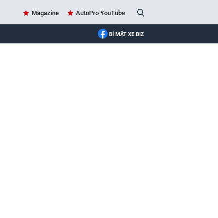
Magazine
AutoPro YouTube
BÍ MẬT XE BIZ