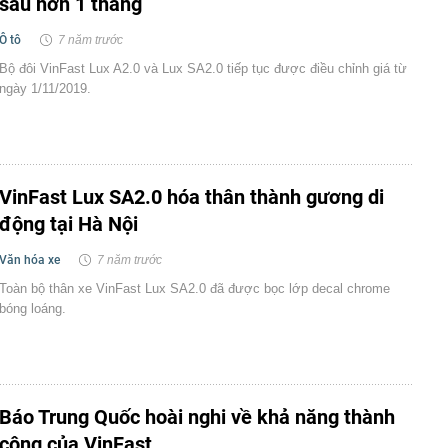
sau hơn 1 tháng
Ô tô
7 năm trước
Bộ đôi VinFast Lux A2.0 và Lux SA2.0 tiếp tục được điều chỉnh giá từ
ngày 1/11/2019.
VinFast Lux SA2.0 hóa thân thành gương di
động tại Hà Nội
Văn hóa xe
7 năm trước
Toàn bộ thân xe VinFast Lux SA2.0 đã được bọc lớp decal chrome
bóng loáng.
Báo Trung Quốc hoài nghi về khả năng thành
công của VinFast