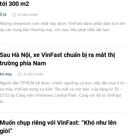
tới 300 m2
Ô tô
8 năm trước
Những showroom mới nhất này được VinFast dành phần diện tích lớn
tại các trung tâm thương mại, với mục tiêu phát triển dài hạn.
Sau Hà Nội, xe VinFast chuẩn bị ra mắt thị
trường phía Nam
Xe máy
8 năm trước
Người dân TPHCM sẽ được chiêm ngưỡng và trực tiếp đặt mua ô tô –
xe máy VinFast trong sự kiện “Ra mắt và mở bán” của hãng từ 25 –
27/11 tại Công viên Vinhomes Central Park. Cùng với bộ tứ VinFast
là…
Muốn chụp riêng với VinFast: “Khó như lên
giời”