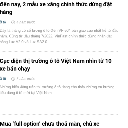
đến nay, 2 mẫu xe xăng chính thức dừng đặt
hàng
Ô tô
4 năm trước
Đây là tháng có số lượng ô tô điện VF e34 bàn giao cao nhất kể từ đầu
năm. Cũng từ đầu tháng 7/2022, VinFast chính thức dừng nhận đặt
hàng Lux A2.0 và Lux SA2.0.
Cục diện thị trường ô tô Việt Nam nhìn từ 10
xe bán chạy
Ô tô
6 năm trước
Những biến động trên thị trường ô tô đang cho thấy những xu hướng
tiêu dùng ô tô mới tại Việt Nam...
Mua ‘full option’ chưa thoả mãn, chủ xe