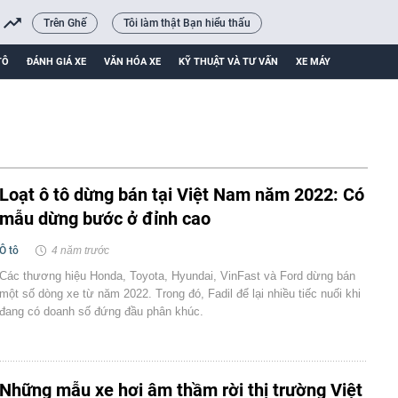
Trên Ghế
Tôi làm thật Bạn hiểu thấu
TÔ
ĐÁNH GIÁ XE
VĂN HÓA XE
KỸ THUẬT VÀ TƯ VẤN
XE MÁY
Loạt ô tô dừng bán tại Việt Nam năm 2022: Có
mẫu dừng bước ở đỉnh cao
Ô tô
4 năm trước
Các thương hiệu Honda, Toyota, Hyundai, VinFast và Ford dừng bán
một số dòng xe từ năm 2022. Trong đó, Fadil để lại nhiều tiếc nuối khi
đang có doanh số đứng đầu phân khúc.
Những mẫu xe hơi âm thầm rời thị trường Việt