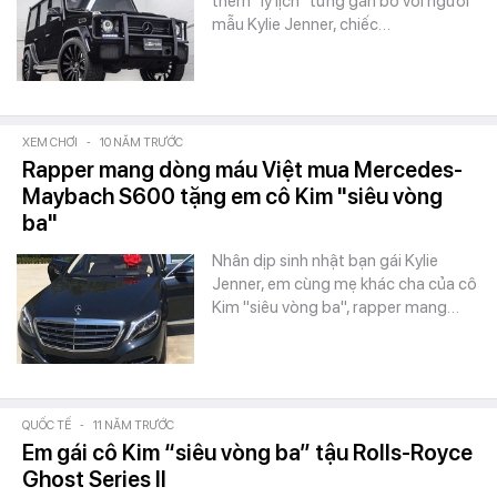
thêm "lý lịch" từng gắn bó với người
mẫu Kylie Jenner, chiếc…
XEM CHƠI
-
10 NĂM TRƯỚC
Rapper mang dòng máu Việt mua Mercedes-
Maybach S600 tặng em cô Kim "siêu vòng
ba"
Nhân dịp sinh nhật bạn gái Kylie
Jenner, em cùng mẹ khác cha của cô
Kim "siêu vòng ba", rapper mang…
QUỐC TẾ
-
11 NĂM TRƯỚC
Em gái cô Kim “siêu vòng ba” tậu Rolls-Royce
Ghost Series II