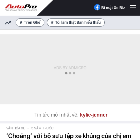
Bí mật Xe Biz
Trên Ghế
Tôi làm thật Bạn hiểu thấu
Tin tức mới nhất về:
kylie-jenner
VĂN HÓA XE
-
5 NĂM TRƯỚC
‘Choáng’ với bộ sưu tập xe khủng của chị em