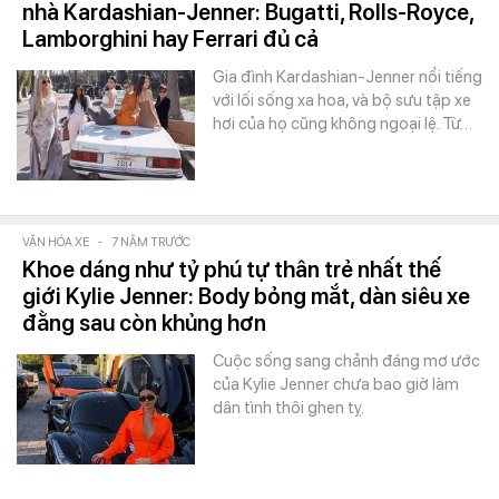
nhà Kardashian-Jenner: Bugatti, Rolls-Royce,
Lamborghini hay Ferrari đủ cả
Gia đình Kardashian-Jenner nổi tiếng
với lối sống xa hoa, và bộ sưu tập xe
hơi của họ cũng không ngoại lệ. Từ…
VĂN HÓA XE
-
7 NĂM TRƯỚC
Khoe dáng như tỷ phú tự thân trẻ nhất thế
giới Kylie Jenner: Body bỏng mắt, dàn siêu xe
đằng sau còn khủng hơn
Cuộc sống sang chảnh đáng mơ ước
của Kylie Jenner chưa bao giờ làm
dân tình thôi ghen tỵ.