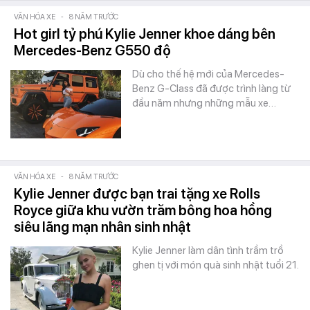
VĂN HÓA XE
-
8 NĂM TRƯỚC
Hot girl tỷ phú Kylie Jenner khoe dáng bên
Mercedes-Benz G550 độ
Dù cho thế hệ mới của Mercedes-
Benz G-Class đã được trình làng từ
đầu năm nhưng những mẫu xe…
VĂN HÓA XE
-
8 NĂM TRƯỚC
Kylie Jenner được bạn trai tặng xe Rolls
Royce giữa khu vườn trăm bông hoa hồng
siêu lãng mạn nhân sinh nhật
Kylie Jenner làm dân tình trầm trồ
ghen tị với món quà sinh nhật tuổi 21.