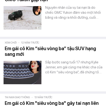
Nguyên nhân của vụ tai nạn là do
chiếc GMC Yukon đâm vào một khối
băng và văng ra khỏi đường, cuối…
XEM CHƠI
-
12 NĂM TRƯỚC
Em gái cô Kim “siêu vòng ba” tậu SUV hạng
sang mới
Sắp bước sang tuổi 17 nhưng Kylie
Jenner, em gái cùng mẹ khác cha của
cô Kim “siêu vòng ba”, đã chứng tỏ…
TAI NẠN GIAO THÔNG
-
13 NĂM TRƯỚC
Em gái cô Kim "siêu vòng ba" gây tai nạn liên