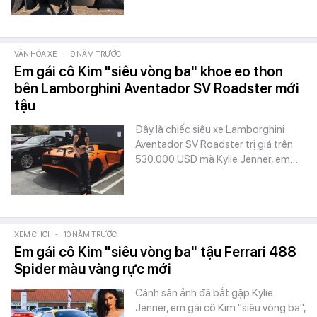
VĂN HÓA XE
-
9 NĂM TRƯỚC
Em gái cô Kim "siêu vòng ba" khoe eo thon
bên Lamborghini Aventador SV Roadster mới
tậu
Đây là chiếc siêu xe Lamborghini
Aventador SV Roadster trị giá trên
530.000 USD mà Kylie Jenner, em…
XEM CHƠI
-
10 NĂM TRƯỚC
Em gái cô Kim "siêu vòng ba" tậu Ferrari 488
Spider màu vàng rực mới
Cánh săn ảnh đã bắt gặp Kylie
Jenner, em gái cô Kim "siêu vòng ba",