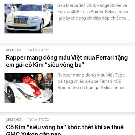
Sau Mercedes G63, Range Rover và
Ferrari 458 Italia Spider, Kylie Jenner
lại gây choáng khi đập hộp chiếc xe…
XEM CHƠI
-
11 NĂM TRƯỚC
Rapper mang dòng máu Việt mua Ferrari tặng
em gái cô Kim “siêu vòng ba”
Rapper mang dòng máu Việt Tyga
đã tặng chiếc siêu xe Ferrari 458
Spider cho cô bạn gái Kylie Jenner…
XEM CHƠI
-
11 NĂM TRƯỚC
Cô Kim “siêu vòng ba” khóc thét khi xe thuê
GMC Yukon gặp nạn