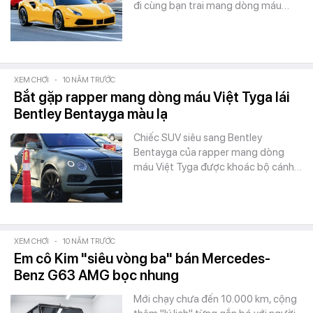
đi cùng bạn trai mang dòng máu…
XEM CHƠI
-
10 NĂM TRƯỚC
Bắt gặp rapper mang dòng máu Việt Tyga lái
Bentley Bentayga màu lạ
Chiếc SUV siêu sang Bentley
Bentayga của rapper mang dòng
máu Việt Tyga được khoác bộ cánh…
XEM CHƠI
-
10 NĂM TRƯỚC
Em cô Kim "siêu vòng ba" bán Mercedes-
Benz G63 AMG bọc nhung
Mới chạy chưa đến 10.000 km, cộng