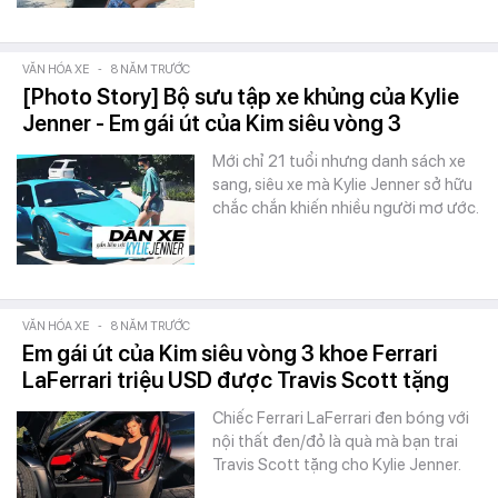
VĂN HÓA XE
-
8 NĂM TRƯỚC
[Photo Story] Bộ sưu tập xe khủng của Kylie
Jenner - Em gái út của Kim siêu vòng 3
Mới chỉ 21 tuổi nhưng danh sách xe
sang, siêu xe mà Kylie Jenner sở hữu
chắc chắn khiến nhiều người mơ ước.
VĂN HÓA XE
-
8 NĂM TRƯỚC
Em gái út của Kim siêu vòng 3 khoe Ferrari
LaFerrari triệu USD được Travis Scott tặng
Chiếc Ferrari LaFerrari đen bóng với
nội thất đen/đỏ là quà mà bạn trai
Travis Scott tặng cho Kylie Jenner.