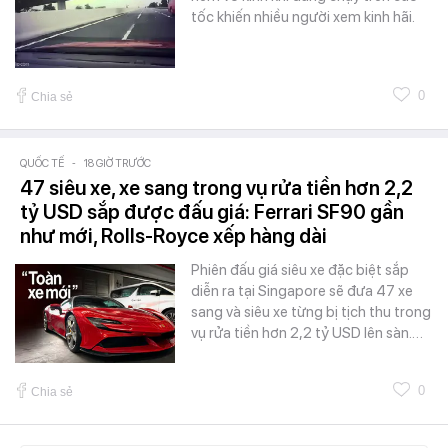
tốc khiến nhiều người xem kinh hãi.
0
Chia sẻ
QUỐC TẾ
-
18 GIỜ TRƯỚC
47 siêu xe, xe sang trong vụ rửa tiền hơn 2,2
tỷ USD sắp được đấu giá: Ferrari SF90 gần
như mới, Rolls-Royce xếp hàng dài
Phiên đấu giá siêu xe đặc biệt sắp
diễn ra tại Singapore sẽ đưa 47 xe
sang và siêu xe từng bị tịch thu trong
vụ rửa tiền hơn 2,2 tỷ USD lên sàn.…
0
Chia sẻ