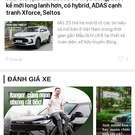
kế mới long lanh hơn, có hybrid, ADAS cạnh
tranh Xforce, Seltos
MG ZS thế hệ mới lộ rõ các tín hiệu
sẽ mở bán ở Việt Nam trong thời
gian gần. Mẫu SUV cỡ B tái thiết kế
toàn diện, sở hữu truyền động…
0
Chia sẻ
ĐÁNH GIÁ XE