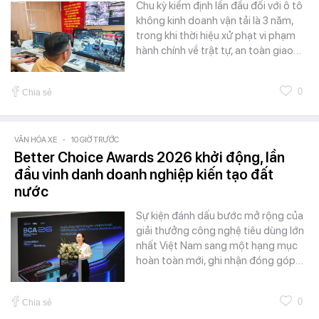
Chu kỳ kiểm định lần đầu đối với ô tô
không kinh doanh vận tải là 3 năm,
trong khi thời hiệu xử phạt vi phạm
hành chính về trật tự, an toàn giao…
0
Chia sẻ
VĂN HÓA XE
-
10 GIỜ TRƯỚC
Better Choice Awards 2026 khởi động, lần
đầu vinh danh doanh nghiệp kiến tạo đất
nước
Sự kiện đánh dấu bước mở rộng của
giải thưởng công nghệ tiêu dùng lớn
nhất Việt Nam sang một hạng mục
hoàn toàn mới, ghi nhận đóng góp…
0
Chia sẻ