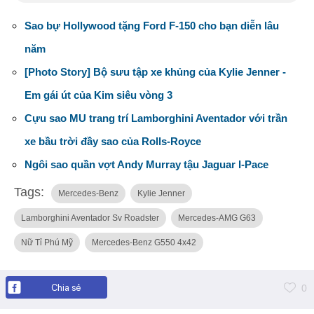
Sao bự Hollywood tặng Ford F-150 cho bạn diễn lâu
năm
[Photo Story] Bộ sưu tập xe khủng của Kylie Jenner -
Em gái út của Kim siêu vòng 3
Cựu sao MU trang trí Lamborghini Aventador với trần
xe bầu trời đầy sao của Rolls-Royce
Ngôi sao quần vợt Andy Murray tậu Jaguar I-Pace
Tags:
Mercedes-Benz
Kylie Jenner
Lamborghini Aventador Sv Roadster
Mercedes-AMG G63
Nữ Tỉ Phú Mỹ
Mercedes-Benz G550 4x42
Chia sẻ
0