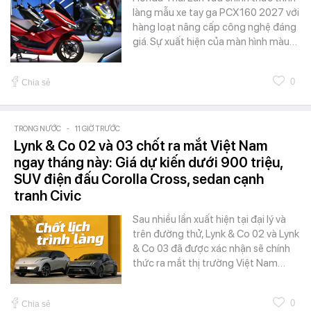
làng mẫu xe tay ga PCX160 2027 với
hàng loạt nâng cấp công nghệ đáng
giá. Sự xuất hiện của màn hình màu…
0
Chia sẻ
TRONG NƯỚC
-
11 GIỜ TRƯỚC
Lynk & Co 02 và 03 chốt ra mắt Việt Nam
ngay tháng này: Giá dự kiến dưới 900 triệu,
SUV điện đấu Corolla Cross, sedan cạnh
tranh Civic
Sau nhiều lần xuất hiện tại đại lý và
trên đường thử, Lynk & Co 02 và Lynk
& Co 03 đã được xác nhận sẽ chính
thức ra mắt thị trường Việt Nam…
0
Chia sẻ