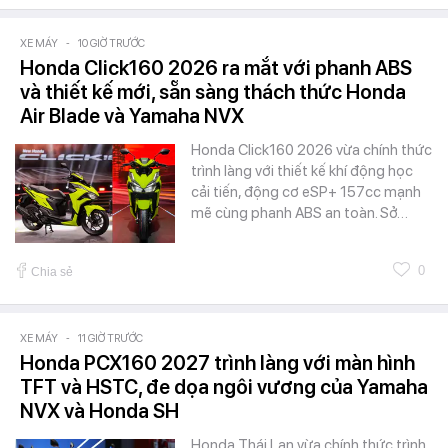
XE MÁY
-
10 GIỜ TRƯỚC
Honda Click160 2026 ra mắt với phanh ABS
và thiết kế mới, sẵn sàng thách thức Honda
Air Blade và Yamaha NVX
Honda Click160 2026 vừa chính thức
trình làng với thiết kế khí động học
cải tiến, động cơ eSP+ 157cc mạnh
mẽ cùng phanh ABS an toàn. Sở…
0
Chia sẻ
XE MÁY
-
11 GIỜ TRƯỚC
Honda PCX160 2027 trình làng với màn hình
TFT và HSTC, đe dọa ngôi vương của Yamaha
NVX và Honda SH
Honda Thái Lan vừa chính thức trình