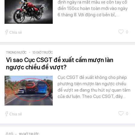
định ngày ra mắt mẫu xe côn tay cổ
điển 150cc hoàn toàn mới vào ngày
6 tháng 8. Với động cơ bền bỉ,…
0
Chia sẻ
TRONG NƯỚC
-
13 GIỜ TRƯỚC
Vì sao Cục CSGT đề xuất cấm mượn làn
ngược chiều để vượt?
Cục CSGT đề xuất không cho phép
phương tiện mượn làn ngược chiều
để vượt xe đang thu hút sự quan tâm
của dư luận. Theo Cục CSGT, đây…
0
Chia sẻ
Ô TÔ
-
16 GIỜ TRƯỚC