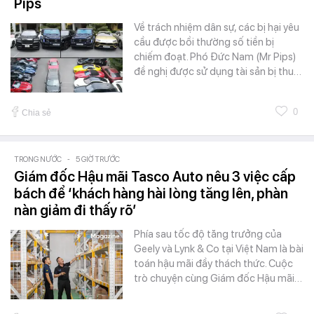
Pips
Về trách nhiệm dân sự, các bị hại yêu
cầu được bồi thường số tiền bị
chiếm đoạt. Phó Đức Nam (Mr Pips)
đề nghị được sử dụng tài sản bị thu…
0
Chia sẻ
TRONG NƯỚC
-
5 GIỜ TRƯỚC
Giám đốc Hậu mãi Tasco Auto nêu 3 việc cấp
bách để ‘khách hàng hài lòng tăng lên, phàn
nàn giảm đi thấy rõ’
Phía sau tốc độ tăng trưởng của
Geely và Lynk & Co tại Việt Nam là bài
toán hậu mãi đầy thách thức. Cuộc
trò chuyện cùng Giám đốc Hậu mãi…