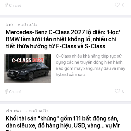
0
Chia sẻ
Ô TÔ
-
6 GIỜ TRƯỚC
Mercedes-Benz C-Class 2027 lộ diện: 'Học'
BMW làm lưới tản nhiệt khổng lồ, nhiều chi
tiết thừa hưởng từ E-Class và S-Class
C-Class nhiều khả năng tiếp tục sử
dụng các hệ truyền động hiện hành.
Bao gồm máy xăng, máy dầu và máy
hybrid cắm sạc.
0
Chia sẻ
VĂN HÓA XE
-
5 GIỜ TRƯỚC
Khối tài sản "khủng" gồm 111 bất động sản,
dàn siêu xe, đồ hàng hiệu, USD, vàng... vụ Mr