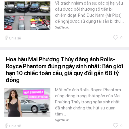
Về trách nhiệm dân sự, các bị hại yêu
cầu được bồi thường số tiền bị
chiếm đoạt. Phó Đức Nam (Mr Pips)
đề nghị được sử dụng tài sản bị thu…
5 giờ trước
0
Chia sẻ
Hoa hậu Mai Phương Thúy đăng ảnh Rolls-
Royce Phantom đúng ngày sinh nhật: Bản giới
hạn 10 chiếc toàn cầu, giá quy đổi gần 68 tỷ
đồng
Một bức ảnh Rolls-Royce Phantom
cùng dòng trạng thái ngắn của Mai
Phương Thúy trong ngày sinh nhật
đã nhanh chóng thu hút sự quan
tâm…
5 giờ trước
0
Chia sẻ