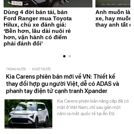
Dùng 4 đời bán tải, bán
Anh muốn làm
Ford Ranger mua Toyota
xe, hay muốn 
Hilux, chủ xe đánh giá:
thay anh tất c
‘Bền hơn, lâu dài nuôi rẻ
hơn, vận hành có điểm
phải đánh đổi’
TRONG NƯỚC
-
6 GIỜ TRƯỚC
Kia Carens phiên bản mới về VN: Thiết kế
thay đổi hợp gu người Việt, dễ có ADAS và
phanh tay điện tử cạnh tranh Xpander
Kia Carens phiên bản nâng cấp đã có
mặt ở Việt Nam, chỉ sau gần một
năm ra mắt quốc tế tại Ấn Độ.