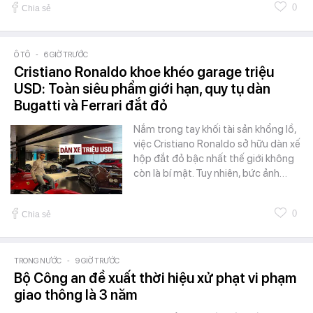
0
Chia sẻ
Ô TÔ
-
6 GIỜ TRƯỚC
Cristiano Ronaldo khoe khéo garage triệu
USD: Toàn siêu phẩm giới hạn, quy tụ dàn
Bugatti và Ferrari đắt đỏ
Nắm trong tay khối tài sản khổng lồ,
việc Cristiano Ronaldo sở hữu dàn xế
hộp đắt đỏ bậc nhất thế giới không
còn là bí mật. Tuy nhiên, bức ảnh…
0
Chia sẻ
TRONG NƯỚC
-
9 GIỜ TRƯỚC
Bộ Công an đề xuất thời hiệu xử phạt vi phạm
giao thông là 3 năm