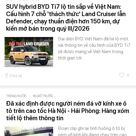
SUV hybrid BYD Ti7 lộ tin sắp về Việt Nam:
Cấu hình 7 chỗ 'thách thức' Land Cruiser lẫn
Defender, chạy thuần điện hơn 150 km, dự
kiến mở bán trong quý III/2026
Đại diện BYD Việt Nam đã hé lộ một
vài thông tin về cấu hình của BYD Ti7
sẽ được mang về Việt Nam trong
thời gian tới.
0
Chia sẻ
TRONG NƯỚC
-
18 GIỜ TRƯỚC
Đã xác định được người ném đá vỡ kính xe ô
tô trên cao tốc Hà Nội - Hải Phòng: Hàng xóm
tiết lộ thêm thông tin
Đoạn clip ghi lại tình huống ô tô bị
ném vỡ kính khi đang chạy trên cao