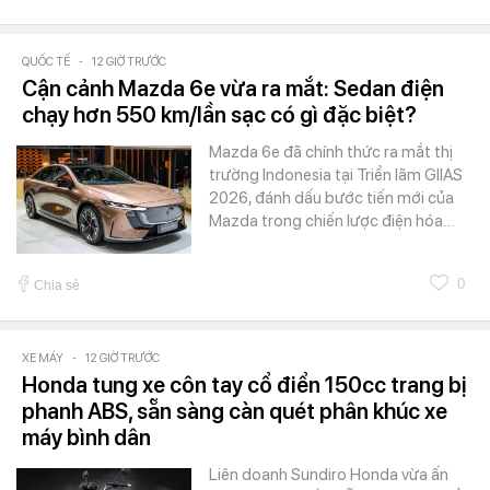
QUỐC TẾ
-
12 GIỜ TRƯỚC
Cận cảnh Mazda 6e vừa ra mắt: Sedan điện
chạy hơn 550 km/lần sạc có gì đặc biệt?
Mazda 6e đã chính thức ra mắt thị
trường Indonesia tại Triển lãm GIIAS
2026, đánh dấu bước tiến mới của
Mazda trong chiến lược điện hóa…
0
Chia sẻ
XE MÁY
-
12 GIỜ TRƯỚC
Honda tung xe côn tay cổ điển 150cc trang bị
phanh ABS, sẵn sàng càn quét phân khúc xe
máy bình dân
Liên doanh Sundiro Honda vừa ấn