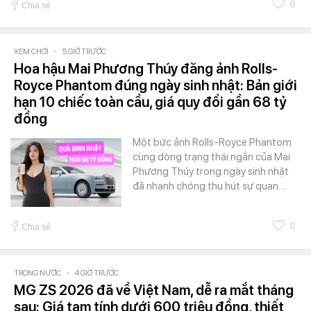
0
Chia sẻ
XEM CHƠI
-
5 GIỜ TRƯỚC
Hoa hậu Mai Phương Thúy đăng ảnh Rolls-
Royce Phantom đúng ngày sinh nhật: Bản giới
hạn 10 chiếc toàn cầu, giá quy đổi gần 68 tỷ
đồng
Một bức ảnh Rolls-Royce Phantom
cùng dòng trạng thái ngắn của Mai
Phương Thúy trong ngày sinh nhật
đã nhanh chóng thu hút sự quan…
0
Chia sẻ
TRONG NƯỚC
-
4 GIỜ TRƯỚC
MG ZS 2026 đã về Việt Nam, dễ ra mắt tháng
sau: Giá tạm tính dưới 600 triệu đồng, thiết