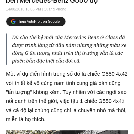
bên Mercedes-Benz G550 độ
14/08/2018 16:06 PM
| Quang Phong
Thêm AutoPro trên Google
Dù cho thế hệ mới của Mercedes-Benz G-Class đã
được trình làng từ đầu năm nhưng những mẫu xe
dòng G ấn tượng nhất trên thị trường vẫn là các
phiên bản đặc biệt của đời cũ.
Một ví dụ điển hình trong số đó là chiếc G550 4x4
2
với thiết kế vô cùng nam tính cùng giá bán cũng
"ấn tượng" không kém. Tuy nhiên với các ngôi sao
nổi danh trên thế giới, việc tậu 1 chiếc G550 4x4
2
và cả độ lại chúng cũng chỉ là chuyện nhỏ mà thôi,
miễn là họ thích.