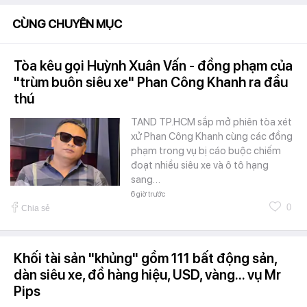
CÙNG CHUYÊN MỤC
Tòa kêu gọi Huỳnh Xuân Vấn - đồng phạm của
"trùm buôn siêu xe" Phan Công Khanh ra đầu
thú
TAND TP.HCM sắp mở phiên tòa xét
xử Phan Công Khanh cùng các đồng
phạm trong vụ bị cáo buộc chiếm
đoạt nhiều siêu xe và ô tô hạng
sang…
6 giờ trước
0
Chia sẻ
Khối tài sản "khủng" gồm 111 bất động sản,
dàn siêu xe, đồ hàng hiệu, USD, vàng... vụ Mr
Pips