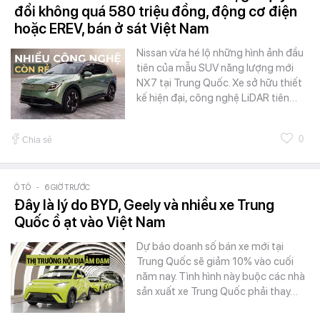
đổi không quá 580 triệu đồng, động cơ điện
hoặc EREV, bán ở sát Việt Nam
Nissan vừa hé lộ những hình ảnh đầu
tiên của mẫu SUV năng lượng mới
NX7 tại Trung Quốc. Xe sở hữu thiết
kế hiện đại, công nghệ LiDAR tiên…
0
Chia sẻ
Ô TÔ
-
6 GIỜ TRƯỚC
Đây là lý do BYD, Geely và nhiều xe Trung
Quốc ồ ạt vào Việt Nam
Dự báo doanh số bán xe mới tại
Trung Quốc sẽ giảm 10% vào cuối
năm nay. Tình hình này buộc các nhà
sản xuất xe Trung Quốc phải thay…