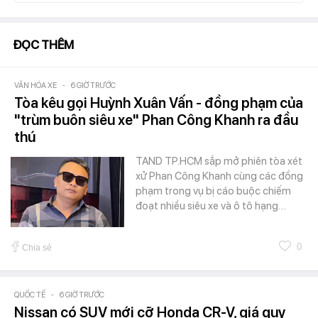
ĐỌC THÊM
VĂN HÓA XE
-
6 GIỜ TRƯỚC
Tòa kêu gọi Huỳnh Xuân Vấn - đồng phạm của
"trùm buôn siêu xe" Phan Công Khanh ra đầu
thú
TAND TP.HCM sắp mở phiên tòa xét
xử Phan Công Khanh cùng các đồng
phạm trong vụ bị cáo buộc chiếm
đoạt nhiều siêu xe và ô tô hạng…
0
Chia sẻ
QUỐC TẾ
-
6 GIỜ TRƯỚC
Nissan có SUV mới cỡ Honda CR-V, giá quy