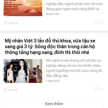
nghiệp đầu ngành phân bón với mức
đóng góp ngân sách tăng 89% và…
16 giờ trước
0
Chia sẻ
Mỹ nhân Việt 3 lần đỗ thủ khoa, vừa tậu xe
sang giá 3 tỷ: Sống độc thân trong căn hộ
thông tầng hạng sang, đỉnh thì thôi nhé
Nữ nghệ sĩ này không chỉ sở hữu sự
nghiệp đáng nể mà còn khiến nhiều
người ngưỡng mộ bởi cuộc sống đủ
đầy, đẳng cấp.
1 ngày trước
0
Chia sẻ
Xem thêm