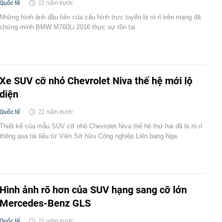
Quốc tế
11 năm trước
Những hình ảnh đầu tiên của cấu hình trực tuyến bị rò rỉ trên mạng đã
chứng minh BMW M760Li 2016 thực sự tồn tại.
Xe SUV cỡ nhỏ Chevrolet Niva thế hệ mới lộ
diện
Quốc tế
11 năm trước
Thiết kế của mẫu SUV cỡ nhỏ Chevrolet Niva thế hệ thứ hai đã bị rò rỉ
thông qua tài liệu từ Viện Sở hữu Công nghiệp Liên bang Nga.
Hình ảnh rõ hơn của SUV hạng sang cỡ lớn
Mercedes-Benz GLS
Quốc tế
11 năm trước