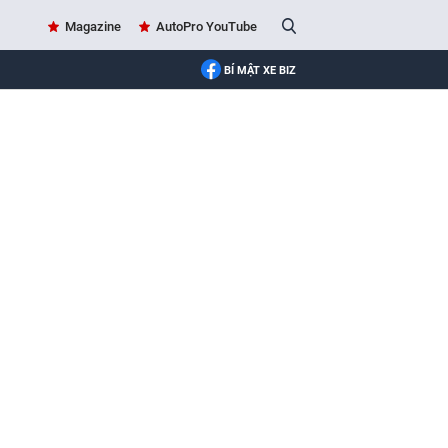
Magazine
AutoPro YouTube
BÍ MẬT XE BIZ