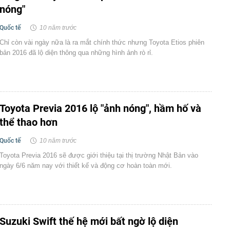
nóng"
Quốc tế
10 năm trước
Chỉ còn vài ngày nữa là ra mắt chính thức nhưng Toyota Etios phiên
bản 2016 đã lộ diện thông qua những hình ảnh rò rỉ.
Toyota Previa 2016 lộ "ảnh nóng", hầm hố và
thể thao hơn
Quốc tế
10 năm trước
Toyota Previa 2016 sẽ được giới thiệu tại thị trường Nhật Bản vào
ngày 6/6 năm nay với thiết kế và động cơ hoàn toàn mới.
Suzuki Swift thế hệ mới bất ngờ lộ diện