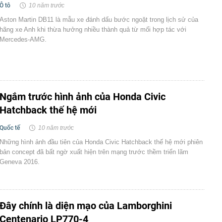
Ô tô
10 năm trước
Aston Martin DB11 là mẫu xe đánh dấu bước ngoặt trong lịch sử của
hãng xe Anh khi thừa hưởng nhiều thành quả từ mối hợp tác với
Mercedes-AMG.
Ngắm trước hình ảnh của Honda Civic
Hatchback thế hệ mới
Quốc tế
10 năm trước
Những hình ảnh đầu tiên của Honda Civic Hatchback thế hệ mới phiên
bản concept đã bất ngờ xuất hiện trên mạng trước thềm triển lãm
Geneva 2016.
Đây chính là diện mạo của Lamborghini
Centenario LP770-4