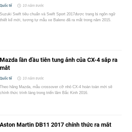
Quốc tế
10 năm trước
Suzuki Swift tiêu chuẩn và Swift Sport 2017được trang bị ngôn ngữ
thiết kế mới, tương tự mẫu xe Baleno đã ra mắt trong năm 2015.
Mazda lần đầu tiên tung ảnh của CX-4 sắp ra
mắt
Quốc tế
10 năm trước
Theo hãng Mazda, mẫu crossover cỡ nhỏ CX-4 hoàn toàn mới sẽ
chính thức trình làng trong triển lãm Bắc Kinh 2016.
Aston Martin DB11 2017 chính thức ra mắt