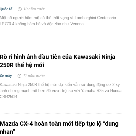
Quốc tế
10 năm trước
Một số người hâm mộ có thể thất vọng vì Lamborghini Centenario
LP770-4 không hầm hố và độc đáo như Veneno.
Rò rỉ hình ảnh đầu tiên của Kawasaki Ninja
250R thế hệ mới
Xe máy
11 năm trước
Kawasaki Ninja 250R thế hệ mới dự kiến vẫn sử dụng động cơ 2 xy-
lanh nhưng mạnh mẽ hơn để vượt trội so với Yamaha R25 và Honda
CBR250R.
Mazda CX-4 hoàn toàn mới tiếp tục lộ “dung
nhan”