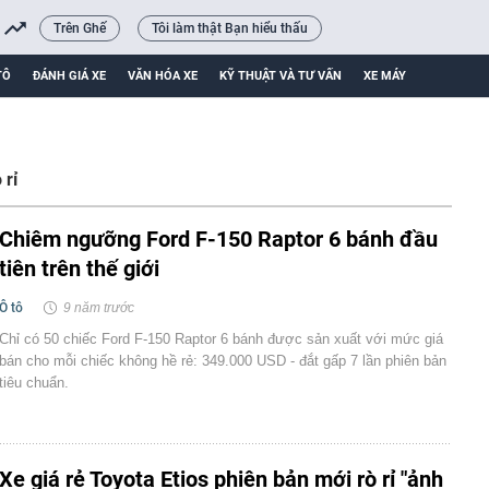
Trên Ghế
Tôi làm thật Bạn hiểu thấu
TÔ
ĐÁNH GIÁ XE
VĂN HÓA XE
KỸ THUẬT VÀ TƯ VẤN
XE MÁY
 rỉ
Chiêm ngưỡng Ford F-150 Raptor 6 bánh đầu
tiên trên thế giới
Ô tô
9 năm trước
Chỉ có 50 chiếc Ford F-150 Raptor 6 bánh được sản xuất với mức giá
bán cho mỗi chiếc không hề rẻ: 349.000 USD - đắt gấp 7 lần phiên bản
tiêu chuẩn.
Xe giá rẻ Toyota Etios phiên bản mới rò rỉ "ảnh