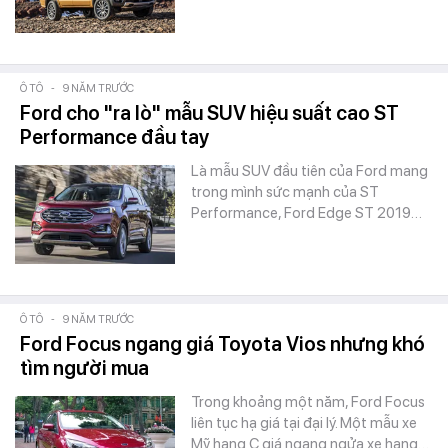
Ô TÔ
-
9 NĂM TRƯỚC
Ford cho "ra lò" mẫu SUV hiệu suất cao ST
Performance đầu tay
Là mẫu SUV đầu tiên của Ford mang
trong mình sức mạnh của ST
Performance, Ford Edge ST 2019…
Ô TÔ
-
9 NĂM TRƯỚC
Ford Focus ngang giá Toyota Vios nhưng khó
tìm người mua
Trong khoảng một năm, Ford Focus
liên tục hạ giá tại đại lý. Một mẫu xe
Mỹ hạng C giá ngang ngửa xe hạng…