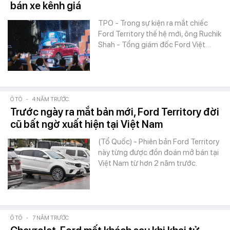
bán xe kênh giá
TPO - Trong sự kiện ra mắt chiếc
Ford Territory thế hệ mới, ông Ruchik
Shah - Tổng giám đốc Ford Việt…
Ô TÔ
-
4 NĂM TRƯỚC
Trước ngày ra mắt bản mới, Ford Territory đời
cũ bất ngờ xuất hiện tại Việt Nam
(Tổ Quốc) - Phiên bản Ford Territory
này từng được đồn đoán mở bán tại
Việt Nam từ hơn 2 năm trước.
Ô TÔ
-
7 NĂM TRƯỚC