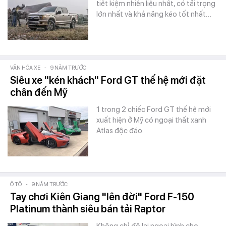
tiết kiệm nhiên liệu nhất, có tải trọng
lớn nhất và khả năng kéo tốt nhất…
VĂN HÓA XE
-
9 NĂM TRƯỚC
Siêu xe "kén khách" Ford GT thế hệ mới đặt
chân đến Mỹ
1 trong 2 chiếc Ford GT thế hệ mới
xuất hiện ở Mỹ có ngoại thất xanh
Atlas độc đáo.
Ô TÔ
-
9 NĂM TRƯỚC
Tay chơi Kiên Giang "lên đời" Ford F-150
Platinum thành siêu bán tải Raptor