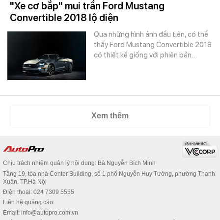
"Xe cơ bắp" mui trần Ford Mustang
Convertible 2018 lộ diện
Qua những hình ảnh đầu tiên, có thể
thấy Ford Mustang Convertible 2018
có thiết kế giống với phiên bản…
Xem thêm
Chịu trách nhiệm quản lý nội dung: Bà Nguyễn Bích Minh
Tầng 19, tòa nhà Center Building, số 1 phố Nguyễn Huy Tưởng, phường Thanh
Xuân, TP.Hà Nội
Điện thoại: 024 7309 5555
Liên hệ quảng cáo:
Email: info@autopro.com.vn