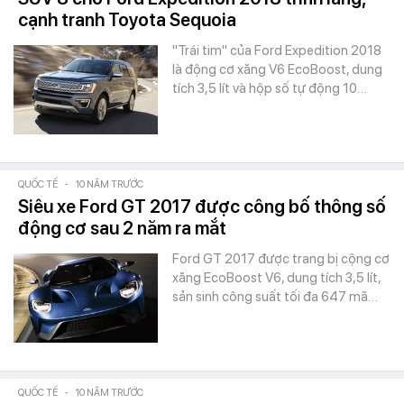
cạnh tranh Toyota Sequoia
"Trái tim" của Ford Expedition 2018
là động cơ xăng V6 EcoBoost, dung
tích 3,5 lít và hộp số tự động 10…
QUỐC TẾ
-
10 NĂM TRƯỚC
Siêu xe Ford GT 2017 được công bố thông số
động cơ sau 2 năm ra mắt
Ford GT 2017 được trang bị cộng cơ
xăng EcoBoost V6, dung tích 3,5 lít,
sản sinh công suất tối đa 647 mã…
QUỐC TẾ
-
10 NĂM TRƯỚC