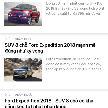
Động cơ mạnh nhất của Ford F-150
2018 là máy xăng V8, dung tích 5.0 lít
với công suất tối đa 395 mã lực và…
Ô TÔ
-
9 NĂM TRƯỚC
SUV 8 chỗ Ford Expedition 2018 mạnh mẽ
đúng như kỳ vọng
Ford Expedition 2018 chỉ có 1 loại
động cơ là máy xăng EcoBoost V6,
tăng áp kép, dung tích 3,5 lít, tạo ra…
Ô TÔ
-
9 NĂM TRƯỚC
Ford Expedition 2018 - SUV 8 chỗ có khả
năng kéo tốt nhất phân khúc