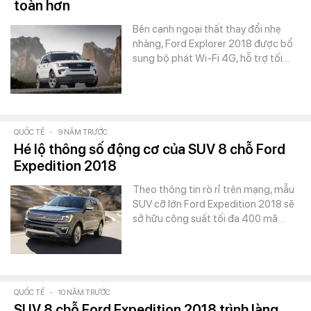
toàn hơn
Bên cạnh ngoại thất thay đổi nhẹ
nhàng, Ford Explorer 2018 được bổ
sung bộ phát Wi-Fi 4G, hỗ trợ tối…
QUỐC TẾ
-
9 NĂM TRƯỚC
Hé lộ thông số động cơ của SUV 8 chỗ Ford
Expedition 2018
Theo thông tin rò rỉ trên mạng, mẫu
SUV cỡ lớn Ford Expedition 2018 sẽ
sở hữu công suất tối đa 400 mã…
QUỐC TẾ
-
10 NĂM TRƯỚC
SUV 8 chỗ Ford Expedition 2018 trình làng,