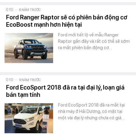
Ô TÔ
-
8 NĂM TRƯỚC
Ford Ranger Raptor sẽ có phiên bản động cơ
EcoBoost mạnh hơn hiện tại
Ford mới tiết lộ về mẫu Ranger
Raptor gần đây và rất có thể sẽ sớm
ra mắt phiên bản động cơ…
Ô TÔ
-
9 NĂM TRƯỚC
Ford EcoSport 2018 đã ra tại đại lý, loạn giá
bán tạm tính
Ford EcoSport 2018 đã ra mắt tại
nhà máy ở Hải Dương, có mặt tại
một vài đại lý nhưng chưa có giá…