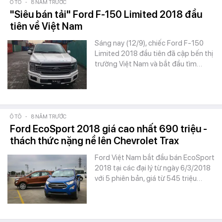
Ô TÔ
-
8 NĂM TRƯỚC
"Siêu bán tải" Ford F-150 Limited 2018 đầu
tiên về Việt Nam
Sáng nay (12/9), chiếc Ford F-150
Limited 2018 đầu tiên đã cập bến thị
trường Việt Nam và bắt đầu tìm…
Ô TÔ
-
8 NĂM TRƯỚC
Ford EcoSport 2018 giá cao nhất 690 triệu -
thách thức nặng nề lên Chevrolet Trax
Ford Việt Nam bắt đầu bán EcoSport
2018 tại các đại lý từ ngày 6/3/2018
với 5 phiên bản, giá từ 545 triệu…