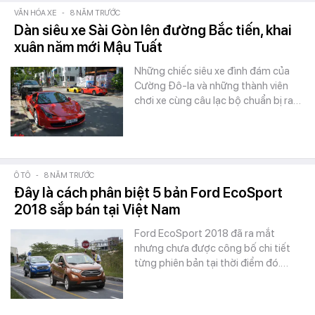
VĂN HÓA XE
-
8 NĂM TRƯỚC
Dàn siêu xe Sài Gòn lên đường Bắc tiến, khai
xuân năm mới Mậu Tuất
Những chiếc siêu xe đình đám của
Cường Đô-la và những thành viên
chơi xe cùng câu lạc bộ chuẩn bị ra…
Ô TÔ
-
8 NĂM TRƯỚC
Đây là cách phân biệt 5 bản Ford EcoSport
2018 sắp bán tại Việt Nam
Ford EcoSport 2018 đã ra mắt
nhưng chưa được công bố chi tiết
từng phiên bản tại thời điểm đó.…