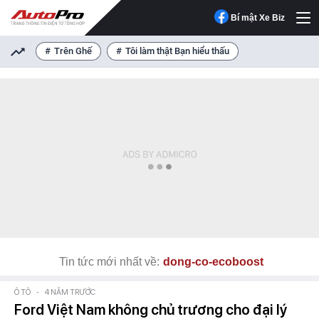
Bí mật Xe Biz
Trên Ghế
Tôi làm thật Bạn hiểu thấu
Tin tức mới nhất về:
dong-co-ecoboost
Ô TÔ
-
4 NĂM TRƯỚC
Ford Việt Nam không chủ trương cho đại lý