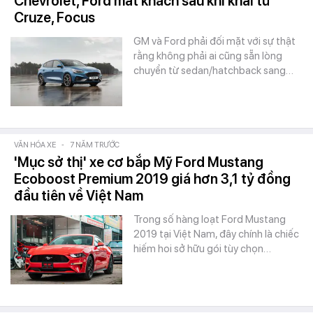
Chevrolet, Ford mất khách sau khi khai tử
Cruze, Focus
GM và Ford phải đối mặt với sự thật
rằng không phải ai cũng sẵn lòng
chuyển từ sedan/hatchback sang…
VĂN HÓA XE
-
7 NĂM TRƯỚC
'Mục sở thị' xe cơ bắp Mỹ Ford Mustang
Ecoboost Premium 2019 giá hơn 3,1 tỷ đồng
đầu tiên về Việt Nam
Trong số hàng loạt Ford Mustang
2019 tại Việt Nam, đây chính là chiếc
hiếm hoi sở hữu gói tùy chọn…