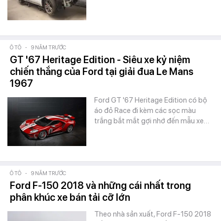
Ô TÔ
-
9 NĂM TRƯỚC
GT '67 Heritage Edition - Siêu xe kỷ niệm
chiến thắng của Ford tại giải đua Le Mans
1967
Ford GT '67 Heritage Edition có bộ
áo đỏ Race đi kèm các sọc màu
trắng bắt mắt gợi nhớ đến mẫu xe…
Ô TÔ
-
9 NĂM TRƯỚC
Ford F-150 2018 và những cái nhất trong
phân khúc xe bán tải cỡ lớn
Theo nhà sản xuất, Ford F-150 2018