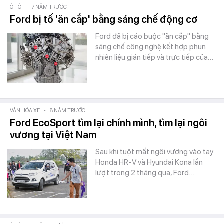
Ô TÔ
-
7 NĂM TRƯỚC
Ford bị tố 'ăn cắp' bằng sáng chế động cơ
Ford đã bị cáo buộc "ăn cắp" bằng
sáng chế công nghệ kết hợp phun
nhiên liệu gián tiếp và trực tiếp của…
VĂN HÓA XE
-
8 NĂM TRƯỚC
Ford EcoSport tìm lại chính mình, tìm lại ngôi
vương tại Việt Nam
Sau khi tuột mất ngôi vương vào tay
Honda HR-V và Hyundai Kona lần
lượt trong 2 tháng qua, Ford…