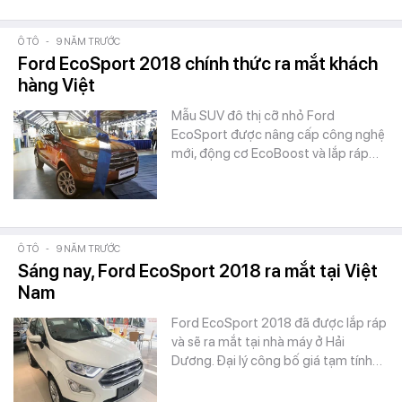
Ô TÔ
-
9 NĂM TRƯỚC
Ford EcoSport 2018 chính thức ra mắt khách
hàng Việt
Mẫu SUV đô thị cỡ nhỏ Ford
EcoSport được nâng cấp công nghệ
mới, động cơ EcoBoost và lắp ráp…
Ô TÔ
-
9 NĂM TRƯỚC
Sáng nay, Ford EcoSport 2018 ra mắt tại Việt
Nam
Ford EcoSport 2018 đã được lắp ráp
và sẽ ra mắt tại nhà máy ở Hải
Dương. Đại lý công bố giá tạm tính…