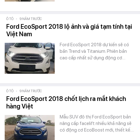
Ô TÔ
-
9 NĂM TRƯỚC
Ford EcoSport 2018 lộ ảnh và giá tạm tính tại
Việt Nam
Ford EcoSport 2018 dự kiến sẽ có
bản Trend và Titanium. Phiên bản
cao cấp nhất sử dụng động cơ…
Ô TÔ
-
9 NĂM TRƯỚC
Ford EcoSport 2018 chốt lịch ra mắt khách
hàng Việt
Mẫu SUV đô thị Ford EcoSport bản
nâng cấp facelift nhiều khả năng sẽ
có động cơ EcoBoost mới, thiết kế…