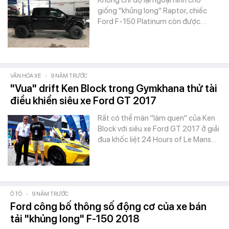
Không chỉ độ lại ngoại hình cho
giống "khủng long" Raptor, chiếc
Ford F-150 Platinum còn được…
VĂN HÓA XE
-
9 NĂM TRƯỚC
"Vua" drift Ken Block trong Gymkhana thử tài
điều khiển siêu xe Ford GT 2017
Rất có thể màn "làm quen" của Ken
Block với siêu xe Ford GT 2017 ở giải
đua khốc liệt 24 Hours of Le Mans…
Ô TÔ
-
9 NĂM TRƯỚC
Ford công bố thông số động cơ của xe bán
tải "khủng long" F-150 2018