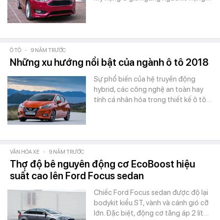
Ô TÔ
-
9 NĂM TRƯỚC
Những xu hướng nổi bật của ngành ô tô 2018
Sự phổ biến của hệ truyền động
hybrid, các công nghệ an toàn hay
tính cá nhân hóa trong thiết kế ô tô…
VĂN HÓA XE
-
9 NĂM TRƯỚC
Thợ độ bê nguyên động cơ EcoBoost hiệu
suất cao lên Ford Focus sedan
Chiếc Ford Focus sedan được độ lại
bodykit kiểu ST, vành và cánh gió cỡ
lớn. Đặc biệt, động cơ tăng áp 2 lít…