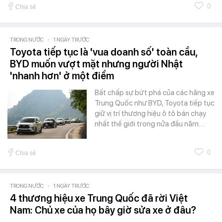
0
Chia sẻ
TRONG NƯỚC
-
1 NGÀY TRƯỚC
Toyota tiếp tục là 'vua doanh số' toàn cầu,
BYD muốn vượt mặt nhưng người Nhật
'nhanh hơn' ở một điểm
Bất chấp sự bứt phá của các hãng xe
Trung Quốc như BYD, Toyota tiếp tục
giữ vị trí thương hiệu ô tô bán chạy
nhất thế giới trong nửa đầu năm…
0
Chia sẻ
TRONG NƯỚC
-
1 NGÀY TRƯỚC
4 thương hiệu xe Trung Quốc đã rời Việt
Nam: Chủ xe của họ bây giờ sửa xe ở đâu?