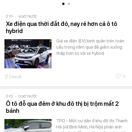
Ô TÔ
-
4 GIỜ TRƯỚC
Xe điện qua thời đắt đỏ, nay rẻ hơn cả ô tô
hybrid
Giá xe điện (EV) bình quân trên toàn
cầu trong năm qua đã giảm xuống
thấp hơn so với xe hybrid.
0
Chia sẻ
Ô TÔ
-
5 GIỜ TRƯỚC
Ô tô đỗ qua đêm ở khu đô thị bị trộm mất 2
bánh
TPO - Một cư dân ở khu đô thị Thanh
Hà (xã Bình Minh, Hà Nội) phản ánh