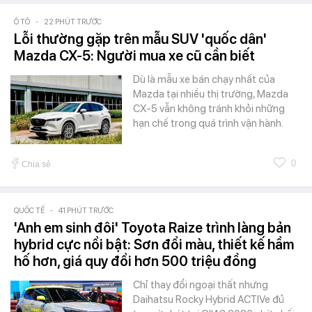
Ô TÔ
-
22 PHÚT TRƯỚC
Lỗi thường gặp trên mẫu SUV 'quốc dân'
Mazda CX-5: Người mua xe cũ cần biết
Dù là mẫu xe bán chạy nhất của
Mazda tại nhiều thị trường, Mazda
CX-5 vẫn không tránh khỏi những
hạn chế trong quá trình vận hành.
0
Chia sẻ
QUỐC TẾ
-
41 PHÚT TRƯỚC
'Anh em sinh đôi' Toyota Raize trình làng bản
hybrid cực nổi bật: Sơn đổi màu, thiết kế hầm
hố hơn, giá quy đổi hơn 500 triệu đồng
Chỉ thay đổi ngoại thất nhưng
Daihatsu Rocky Hybrid ACTIVe đủ