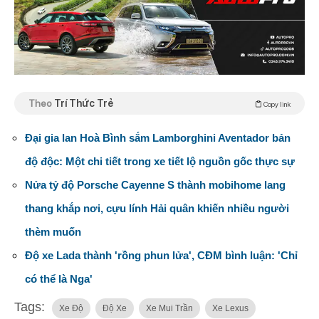
Theo
Trí Thức Trẻ
Copy link
Đại gia lan Hoà Bình sắm Lamborghini Aventador bản
độ độc: Một chi tiết trong xe tiết lộ nguồn gốc thực sự
Nửa tỷ độ Porsche Cayenne S thành mobihome lang
thang khắp nơi, cựu lính Hải quân khiến nhiều người
thèm muốn
Độ xe Lada thành 'rồng phun lửa', CĐM bình luận: 'Chỉ
có thể là Nga'
Tags:
Xe Độ
Độ Xe
Xe Mui Trần
Xe Lexus