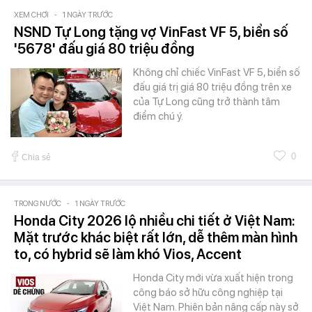
XEM CHƠI
-
1 NGÀY TRƯỚC
NSND Tự Long tặng vợ VinFast VF 5, biển số
'5678' đấu giá 80 triệu đồng
Không chỉ chiếc VinFast VF 5, biển số
đấu giá trị giá 80 triệu đồng trên xe
của Tự Long cũng trở thành tâm
điểm chú ý.
0
Chia sẻ
TRONG NƯỚC
-
1 NGÀY TRƯỚC
Honda City 2026 lộ nhiều chi tiết ở Việt Nam:
Mặt trước khác biệt rất lớn, dễ thêm màn hình
to, có hybrid sẽ làm khó Vios, Accent
Honda City mới vừa xuất hiện trong
công báo sở hữu công nghiệp tại
Việt Nam. Phiên bản nâng cấp này sở