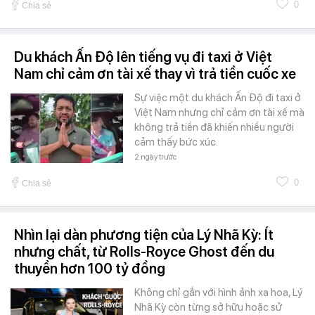
0
Chia sẻ
Du khách Ấn Độ lên tiếng vụ đi taxi ở Việt
Nam chỉ cảm ơn tài xế thay vì trả tiền cuốc xe
Sự việc một du khách Ấn Độ đi taxi ở
Việt Nam nhưng chỉ cảm ơn tài xế mà
không trả tiền đã khiến nhiều người
cảm thấy bức xúc.
2 ngày trước
0
Chia sẻ
Nhìn lại dàn phương tiện của Lý Nhã Kỳ: Ít
nhưng chất, từ Rolls-Royce Ghost đến du
thuyền hơn 100 tỷ đồng
Không chỉ gắn với hình ảnh xa hoa, Lý
Nhã Kỳ còn từng sở hữu hoặc sử