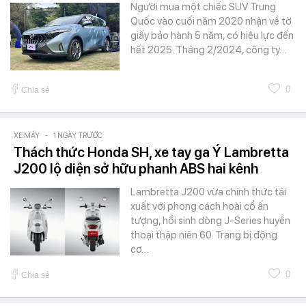
Người mua một chiếc SUV Trung
Quốc vào cuối năm 2020 nhận về tờ
giấy bảo hành 5 năm, có hiệu lực đến
hết 2025. Tháng 2/2024, công ty…
0
Chia sẻ
XE MÁY
-
1 NGÀY TRƯỚC
Thách thức Honda SH, xe tay ga Ý Lambretta
J200 lộ diện sở hữu phanh ABS hai kênh
Lambretta J200 vừa chính thức tái
xuất với phong cách hoài cổ ấn
tượng, hồi sinh dòng J-Series huyền
thoại thập niên 60. Trang bị động
cơ…
0
Chia sẻ