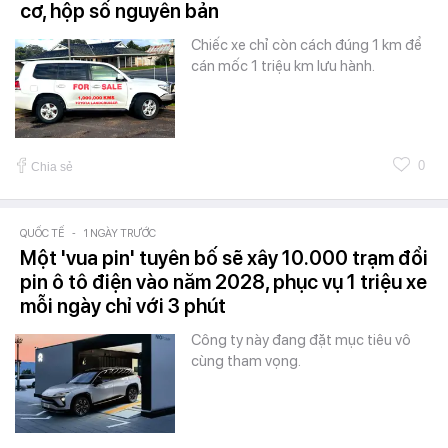
cơ, hộp số nguyên bản
Chiếc xe chỉ còn cách đúng 1 km để
cán mốc 1 triệu km lưu hành.
0
Chia sẻ
QUỐC TẾ
-
1 NGÀY TRƯỚC
Một 'vua pin' tuyên bố sẽ xây 10.000 trạm đổi
pin ô tô điện vào năm 2028, phục vụ 1 triệu xe
mỗi ngày chỉ với 3 phút
Công ty này đang đặt mục tiêu vô
cùng tham vọng.