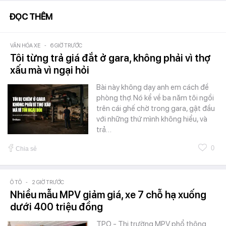
ĐỌC THÊM
VĂN HÓA XE
-
6 GIỜ TRƯỚC
Tôi từng trả giá đắt ở gara, không phải vì thợ
xấu mà vì ngại hỏi
Bài này không dạy anh em cách đề
phòng thợ. Nó kể về ba năm tôi ngồi
trên cái ghế chờ trong gara, gật đầu
với những thứ mình không hiểu, và
trả…
0
Chia sẻ
Ô TÔ
-
2 GIỜ TRƯỚC
Nhiều mẫu MPV giảm giá, xe 7 chỗ hạ xuống
dưới 400 triệu đồng
TPO - Thị trường MPV phổ thông