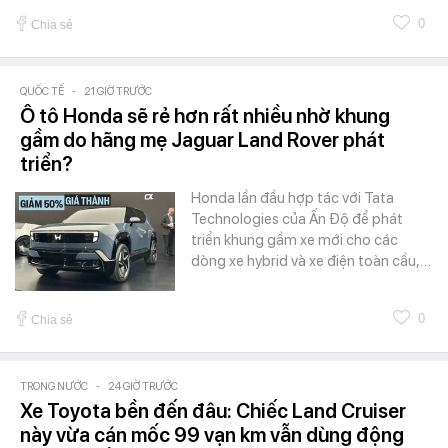
0
Chia sẻ
QUỐC TẾ
-
21 GIỜ TRƯỚC
Ô tô Honda sẽ rẻ hơn rất nhiều nhờ khung
gầm do hãng mẹ Jaguar Land Rover phát
triển?
Honda lần đầu hợp tác với Tata
Technologies của Ấn Độ để phát
triển khung gầm xe mới cho các
dòng xe hybrid và xe điện toàn cầu,…
0
Chia sẻ
TRONG NƯỚC
-
24 GIỜ TRƯỚC
Xe Toyota bền đến đâu: Chiếc Land Cruiser
này vừa cán mốc 99 vạn km vẫn dùng động