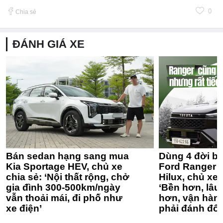
0
Chia sẻ
ĐÁNH GIÁ XE
Bán sedan hạng sang mua
Dùng 4 đời bá
Kia Sportage HEV, chủ xe
Ford Ranger 
chia sẻ: ‘Nội thất rộng, chở
Hilux, chủ xe 
gia đình 300-500km/ngày
‘Bền hơn, lâu 
vẫn thoải mái, đi phố như
hơn, vận hàn
xe điện’
phải đánh đổi