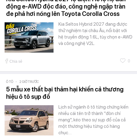
động e-AWD độc đáo, công nghệ ngập tràn
đe phả hơi nóng lên Toyota Corolla Cross
Kia Seltos Hybrid 2027 đang được
thử nghiệm tại châu Âu, nổi bật với
hệ truyền động 1.6L, tùy chọn e-AWD
và công nghệ V2L.
0
Chia sẻ
Ô TÔ
-
2 GIỜ TRƯỚC
5 mẫu xe thất bại thảm hại khiến cả thương
hiệu ô tô sụp đổ
Lịch sử ngành ô tô từng chứng kiến
nhiều cái tên trở thành "đòn chí
mạng", kéo theo sự sụp đổ của cả
một thương hiệu từng có hàng
chục…