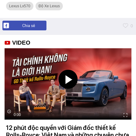
Lexus Lx570
Độ Xe Lexus
Chia sẻ
0
VIDEO
0:00
12 phút độc quyền với Giám đốc thiết kế
Rolls-Royce: Việt Nam và những chuyện chưa