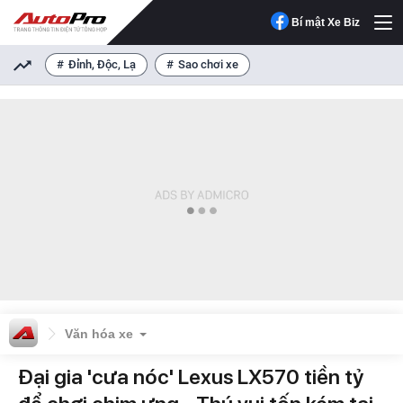
Bí mật Xe Biz
Đỉnh, Độc, Lạ
Sao chơi xe
Văn hóa xe
Đại gia 'cưa nóc' Lexus LX570 tiền tỷ