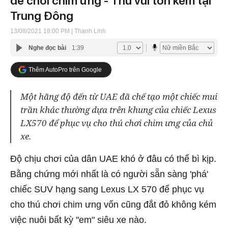
để chơi chim ưng - Thú vui tốn kém tại
Trung Đông
13/08/2021 18:00 PM
| Thanh Linh
Nghe đọc bài
1:39
Thêm AutoPro trên Google
Một hãng độ đến từ UAE đã chế tạo một chiếc mui
trần khác thường dựa trên khung của chiếc Lexus
LX570 để phục vụ cho thú chơi chim ưng của chủ
xe.
Độ chịu chơi của dân UAE khó ở đâu có thể bì kịp.
Bằng chứng mới nhất là có người sẵn sàng 'phá'
chiếc SUV hạng sang Lexus LX 570 để phục vụ
cho thú chơi chim ưng vốn cũng đắt đỏ không kém
việc nuôi bất kỳ "em" siêu xe nào.