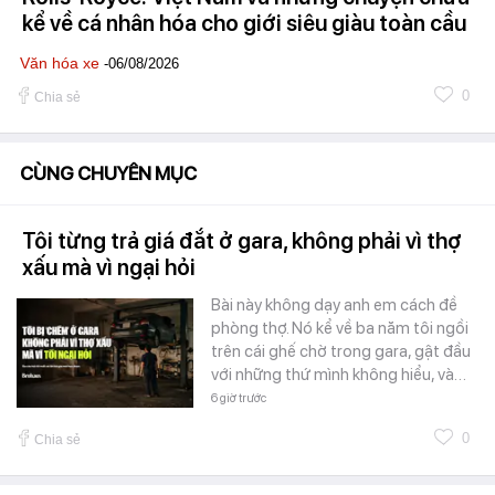
kể về cá nhân hóa cho giới siêu giàu toàn cầu
Văn hóa xe
-06/08/2026
0
Chia sẻ
CÙNG CHUYÊN MỤC
Tôi từng trả giá đắt ở gara, không phải vì thợ
xấu mà vì ngại hỏi
Bài này không dạy anh em cách đề
phòng thợ. Nó kể về ba năm tôi ngồi
trên cái ghế chờ trong gara, gật đầu
với những thứ mình không hiểu, và…
6 giờ trước
0
Chia sẻ