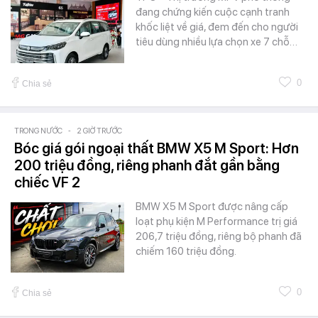
đang chứng kiến cuộc cạnh tranh
khốc liệt về giá, đem đến cho người
tiêu dùng nhiều lựa chọn xe 7 chỗ…
0
Chia sẻ
TRONG NƯỚC
-
2 GIỜ TRƯỚC
Bóc giá gói ngoại thất BMW X5 M Sport: Hơn
200 triệu đồng, riêng phanh đắt gần bằng
chiếc VF 2
BMW X5 M Sport được nâng cấp
loạt phụ kiện M Performance trị giá
206,7 triệu đồng, riêng bộ phanh đã
chiếm 160 triệu đồng.
0
Chia sẻ