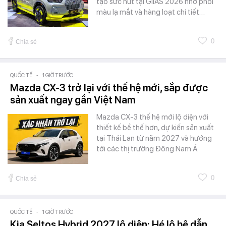
tạo sức hút tại GIIAS 2026 nhờ phối
màu lạ mắt và hàng loạt chi tiết…
0
Chia sẻ
QUỐC TẾ
-
1 GIỜ TRƯỚC
Mazda CX-3 trở lại với thế hệ mới, sắp được
sản xuất ngay gần Việt Nam
Mazda CX-3 thế hệ mới lộ diện với
thiết kế bề thế hơn, dự kiến sản xuất
tại Thái Lan từ năm 2027 và hướng
tới các thị trường Đông Nam Á.
0
Chia sẻ
QUỐC TẾ
-
1 GIỜ TRƯỚC
Kia Seltos Hybrid 2027 lộ diện: Hé lộ hệ dẫn