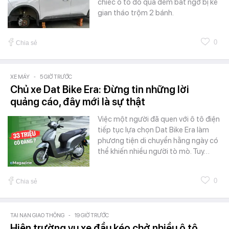
chiếc ô tô đỗ qua đêm bất ngờ bị kẻ
gian tháo trộm 2 bánh.
0
Chia sẻ
XE MÁY
-
5 GIỜ TRƯỚC
Chủ xe Dat Bike Era: Đừng tin những lời
quảng cáo, đây mới là sự thật
Việc một người đã quen với ô tô điện
tiếp tục lựa chọn Dat Bike Era làm
phương tiện di chuyển hằng ngày có
thể khiến nhiều người tò mò. Tuy…
0
Chia sẻ
TAI NẠN GIAO THÔNG
-
19 GIỜ TRƯỚC
Hiện trường vụ xe đầu kéo chở nhiều ô tô