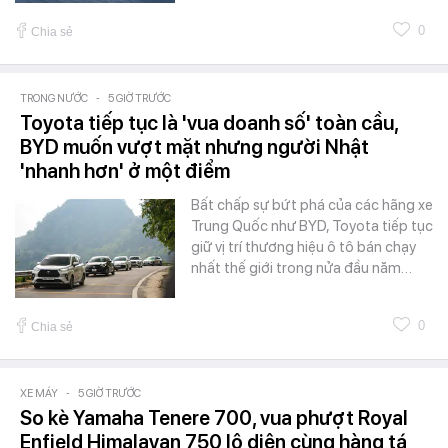
0
Chia sẻ
TRONG NƯỚC
-
5 GIỜ TRƯỚC
Toyota tiếp tục là 'vua doanh số' toàn cầu,
BYD muốn vượt mặt nhưng người Nhật
'nhanh hơn' ở một điểm
Bất chấp sự bứt phá của các hãng xe
Trung Quốc như BYD, Toyota tiếp tục
giữ vị trí thương hiệu ô tô bán chạy
nhất thế giới trong nửa đầu năm…
0
Chia sẻ
XE MÁY
-
5 GIỜ TRƯỚC
So kè Yamaha Tenere 700, vua phượt Royal
Enfield Himalayan 750 lộ diện cùng hàng tá