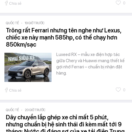
0
Chia sẻ
QUỐC TẾ
-
19 GIỜ TRƯỚC
Trông rất Ferrari nhưng tên nghe như Lexus,
chiếc xe này mạnh 585hp, có thể chạy hơn
850km/sạc
Luxeed RX – mẫu xe điện hợp tác
giữa Chery và Huawei mang thiết kế
gợi nhớ Ferrari – chuẩn bị nhận đặt
hàng.
0
Chia sẻ
QUỐC TẾ
-
20 GIỜ TRƯỚC
Dây chuyền lắp ghép xe chỉ mất 5 phút,
nhưng chuẩn bị hệ sinh thái đi kèm mất tới 9
tháng: Nước đi đáng sợ của xe tải điện Trung