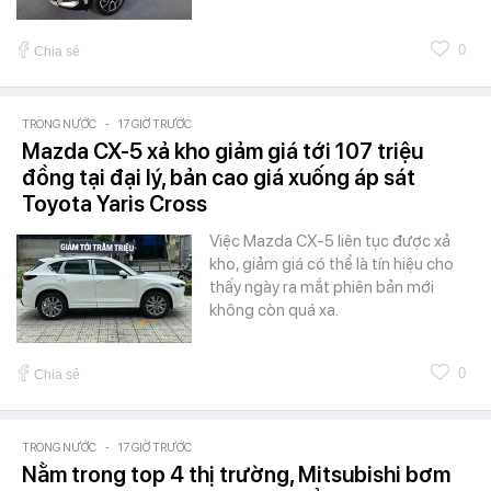
0
Chia sẻ
TRONG NƯỚC
-
17 GIỜ TRƯỚC
Mazda CX-5 xả kho giảm giá tới 107 triệu
đồng tại đại lý, bản cao giá xuống áp sát
Toyota Yaris Cross
Việc Mazda CX-5 liên tục được xả
kho, giảm giá có thể là tín hiệu cho
thấy ngày ra mắt phiên bản mới
không còn quá xa.
0
Chia sẻ
TRONG NƯỚC
-
17 GIỜ TRƯỚC
Nằm trong top 4 thị trường, Mitsubishi bơm