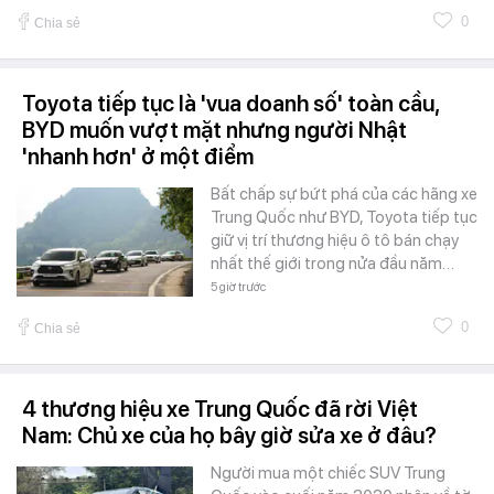
0
Chia sẻ
Toyota tiếp tục là 'vua doanh số' toàn cầu,
BYD muốn vượt mặt nhưng người Nhật
'nhanh hơn' ở một điểm
Bất chấp sự bứt phá của các hãng xe
Trung Quốc như BYD, Toyota tiếp tục
giữ vị trí thương hiệu ô tô bán chạy
nhất thế giới trong nửa đầu năm…
5 giờ trước
0
Chia sẻ
4 thương hiệu xe Trung Quốc đã rời Việt
Nam: Chủ xe của họ bây giờ sửa xe ở đâu?
Người mua một chiếc SUV Trung