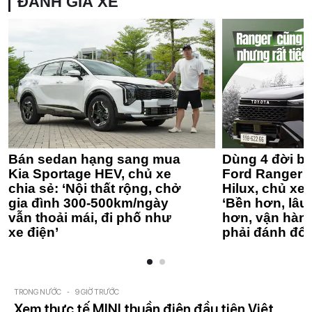
ĐÁNH GIÁ XE
Bán sedan hạng sang mua
Dùng 4 đời bá
Kia Sportage HEV, chủ xe
Ford Ranger 
chia sẻ: ‘Nội thất rộng, chở
Hilux, chủ xe 
gia đình 300-500km/ngày
‘Bền hơn, lâu 
vẫn thoải mái, đi phố như
hơn, vận hàn
xe điện’
phải đánh đổi
TRONG NƯỚC
-
9 GIỜ TRƯỚC
Xem thực tế MINI thuần điện đầu tiên Việt