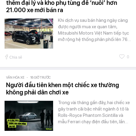
thêm đại lý và kho phụ tùng để ‘nuôi’ hơn
21.000 xe mới bán ra
Khi dịch vụ sau bán hàng ngày càng
được người mua xe quan tâm,
Mitsubishi Motors Việt Nam tiếp tục
mở rộng hệ thống phân phối lên 76…
0
Chia sẻ
VĂN HÓA XE
-
18 GIỜ TRƯỚC
Người đầu tiên khen một chiếc xe thường
không phải dân chơi xe
Trong vài tháng gần đây, hai chiếc xe
gây tranh cãi bậc nhất ngành ô tô là
Rolls-Royce Phantom Scintilla và
mẫu Ferrari chạy điện đầu tiên, lần…