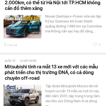
2.000km, có thể từ Hà Nội tới TP.HCM không
cần đổ thêm xăng
Nissan Qashqai e-Power vừa xác lập
Kỷ lục Guinness khi hoàn thành
quãng đường 1.980 km tại Colombia
mà không cần sạc hay đổ xăng,…
0
Chia sẻ
QUỐC TẾ
-
22 GIỜ TRƯỚC
Mitsubishi tính ra mắt 13 xe mới với các mẫu
phát triển cho thị trường ĐNÁ, có cả dòng
chuyên off-road
Tập đoàn Mitsubishi Motors lên kế
hoạch ra mắt 13 mẫu xe mới từ nay
đến năm 2031, tập trung trọng tâm
vào khu vực Đông Nam Á và dòng
xe…