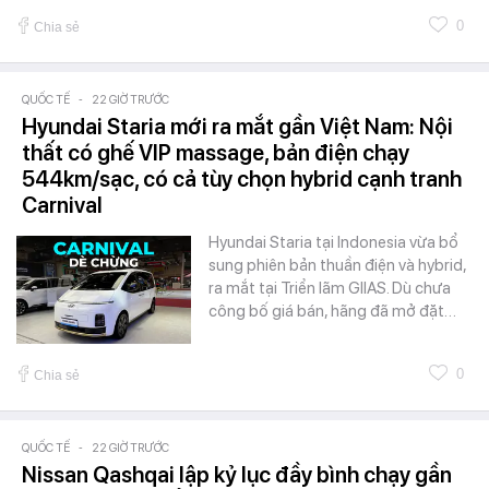
0
Chia sẻ
QUỐC TẾ
-
22 GIỜ TRƯỚC
Hyundai Staria mới ra mắt gần Việt Nam: Nội
thất có ghế VIP massage, bản điện chạy
544km/sạc, có cả tùy chọn hybrid cạnh tranh
Carnival
Hyundai Staria tại Indonesia vừa bổ
sung phiên bản thuần điện và hybrid,
ra mắt tại Triển lãm GIIAS. Dù chưa
công bố giá bán, hãng đã mở đặt…
0
Chia sẻ
QUỐC TẾ
-
22 GIỜ TRƯỚC
Nissan Qashqai lập kỷ lục đầy bình chạy gần