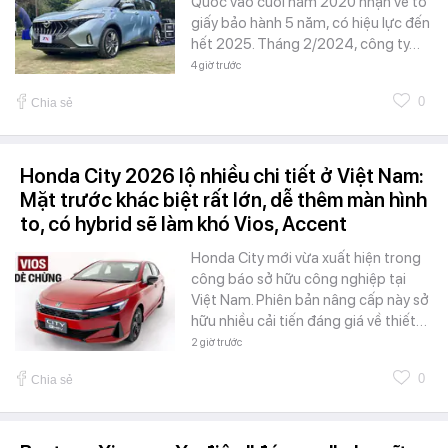
Quốc vào cuối năm 2020 nhận về tờ
giấy bảo hành 5 năm, có hiệu lực đến
hết 2025. Tháng 2/2024, công ty…
4 giờ trước
0
Chia sẻ
Honda City 2026 lộ nhiều chi tiết ở Việt Nam:
Mặt trước khác biệt rất lớn, dễ thêm màn hình
to, có hybrid sẽ làm khó Vios, Accent
Honda City mới vừa xuất hiện trong
công báo sở hữu công nghiệp tại
Việt Nam. Phiên bản nâng cấp này sở
hữu nhiều cải tiến đáng giá về thiết…
2 giờ trước
0
Chia sẻ