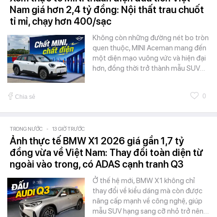
Nam giá hơn 2,4 tỷ đồng: Nội thất trau chuốt
tỉ mỉ, chạy hơn 400/sạc
Không còn những đường nét bo tròn
quen thuộc, MINI Aceman mang đến
một diện mạo vuông vức và hiện đại
hơn, đồng thời trở thành mẫu SUV…
0
Chia sẻ
TRONG NƯỚC
-
13 GIỜ TRƯỚC
Ảnh thực tế BMW X1 2026 giá gần 1,7 tỷ
đồng vừa về Việt Nam: Thay đổi toàn diện từ
ngoài vào trong, có ADAS cạnh tranh Q3
Ở thế hệ mới, BMW X1 không chỉ
thay đổi về kiểu dáng mà còn được
nâng cấp mạnh về công nghệ, giúp
mẫu SUV hạng sang cỡ nhỏ trở nên…