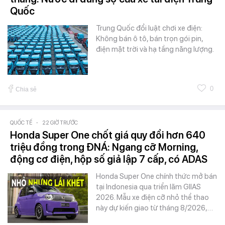
Quốc
Trung Quốc đổi luật chơi xe điện:
Không bán ô tô, bán trọn gói pin,
điện mặt trời và hạ tầng năng lượng.
0
Chia sẻ
QUỐC TẾ
-
22 GIỜ TRƯỚC
Honda Super One chốt giá quy đổi hơn 640
triệu đồng trong ĐNÁ: Ngang cỡ Morning,
động cơ điện, hộp số giả lập 7 cấp, có ADAS
Honda Super One chính thức mở bán
tại Indonesia qua triển lãm GIIAS
2026. Mẫu xe điện cỡ nhỏ thể thao
này dự kiến giao từ tháng 8/2026,…