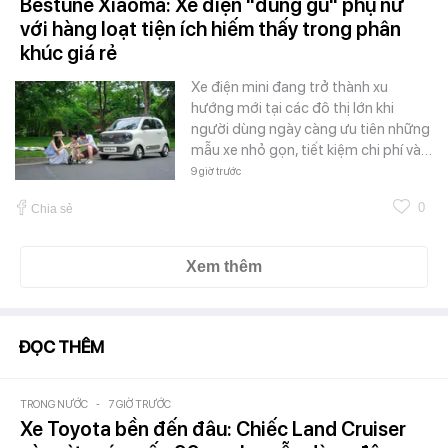
Bestune Xiaoma: Xe điện "đúng gu" phụ nữ
với hàng loạt tiện ích hiếm thấy trong phân
khúc giá rẻ
Xe điện mini đang trở thành xu
hướng mới tại các đô thị lớn khi
người dùng ngày càng ưu tiên những
mẫu xe nhỏ gọn, tiết kiệm chi phí và…
9 giờ trước
0
Chia sẻ
Xem thêm
ĐỌC THÊM
TRONG NƯỚC
-
7 GIỜ TRƯỚC
Xe Toyota bền đến đâu: Chiếc Land Cruiser