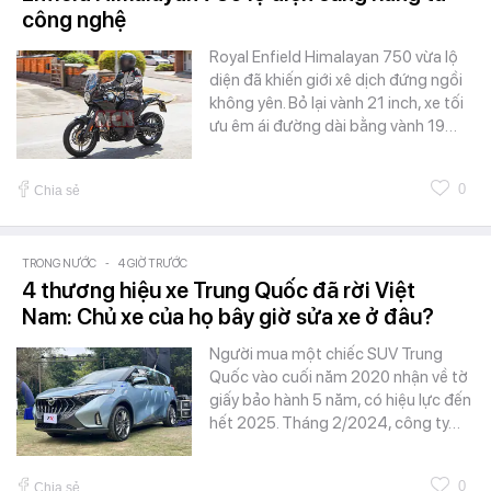
công nghệ
Royal Enfield Himalayan 750 vừa lộ
diện đã khiến giới xê dịch đứng ngồi
không yên. Bỏ lại vành 21 inch, xe tối
ưu êm ái đường dài bằng vành 19…
0
Chia sẻ
TRONG NƯỚC
-
4 GIỜ TRƯỚC
4 thương hiệu xe Trung Quốc đã rời Việt
Nam: Chủ xe của họ bây giờ sửa xe ở đâu?
Người mua một chiếc SUV Trung
Quốc vào cuối năm 2020 nhận về tờ
giấy bảo hành 5 năm, có hiệu lực đến
hết 2025. Tháng 2/2024, công ty…
0
Chia sẻ