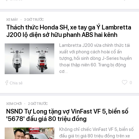
XE MÁY
-
3 GIỜ TRƯỚC
Thách thức Honda SH, xe tay ga Ý Lambretta
J200 lộ diện sở hữu phanh ABS hai kênh
Lambretta J200 vừa chính thức tái
xuất với phong cách hoài cổ ấn
tượng, hồi sinh dòng J-Series huyền
thoại thập niên 60. Trang bị động
cơ…
0
Chia sẻ
XEM CHƠI
-
2 GIỜ TRƯỚC
NSND Tự Long tặng vợ VinFast VF 5, biển số
'5678' đấu giá 80 triệu đồng
Không chỉ chiếc VinFast VF 5, biển số
đấu giá trị giá 80 triệu đồng trên xe