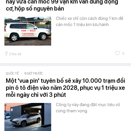
này vừa cán mốc 99 vạn km vẫn dùng động
cơ, hộp số nguyên bản
Chiếc xe chỉ còn cách đúng 1 km để
cán mốc 1 triệu km lưu hành.
0
Chia sẻ
QUỐC TẾ
-
6 GIỜ TRƯỚC
Một 'vua pin' tuyên bố sẽ xây 10.000 trạm đổi
pin ô tô điện vào năm 2028, phục vụ 1 triệu xe
mỗi ngày chỉ với 3 phút
Công ty này đang đặt mục tiêu vô
cùng tham vọng.