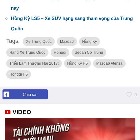
nay
Hồng Kỳ LS5 – Xe SUV hạng sang tham vọng của Trung
Quốc
Tags:
Xe Trung Quốc
Mazda6
Hồng Kỳ
Hãng Xe Trung Quốc
Hongqi
Sedan Cỡ Trung
Triển Lãm Thượng Hải 2017:
Hồng Kỳ H5
Mazda6 Atenza
Hongqi H5
Chia sẻ
0
VIDEO