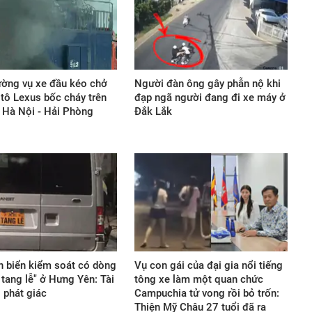
ường vụ xe đầu kéo chở
Người đàn ông gây phẫn nộ khi
 tô Lexus bốc cháy trên
đạp ngã người đang đi xe máy ở
 Hà Nội - Hải Phòng
Đắk Lắk
n biển kiểm soát có dòng
Vụ con gái của đại gia nổi tiếng
 tang lễ" ở Hưng Yên: Tài
tông xe làm một quan chức
ị phát giác
Campuchia tử vong rồi bỏ trốn:
Thiện Mỹ Châu 27 tuổi đã ra