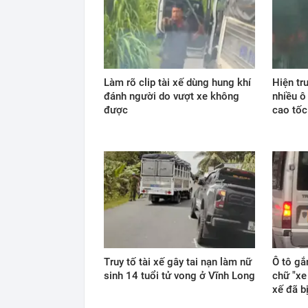
Làm rõ clip tài xế dùng hung khí
Hiện tr
đánh người do vượt xe không
nhiều ô
được
cao tốc
Truy tố tài xế gây tai nạn làm nữ
Ô tô gắ
sinh 14 tuổi tử vong ở Vĩnh Long
chữ "xe
xế đã b