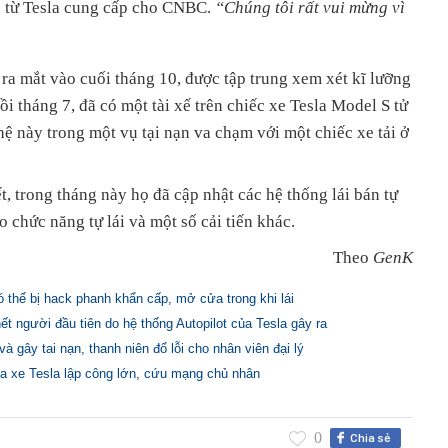
n từ Tesla cung cấp cho CNBC.
“Chúng tôi rất vui mừng vì
 ra mắt vào cuối tháng 10, được tập trung xem xét kĩ lưỡng
hồi tháng 7, đã có một tài xế trên chiếc xe Tesla Model S tử
 này trong một vụ tại nạn va chạm với một chiếc xe tải ở
t, trong tháng này họ đã cập nhật các hệ thống lái bán tự
 chức năng tự lái và một số cải tiến khác.
Theo
GenK
 thể bị hack phanh khẩn cấp, mở cửa trong khi lái
ết người đầu tiên do hệ thống Autopilot của Tesla gây ra
và gây tai nạn, thanh niên đổ lỗi cho nhân viên đại lý
ủa xe Tesla lập công lớn, cứu mạng chủ nhân
0
Chia sẻ