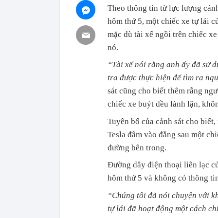
Theo thông tin từ lực lượng cản
hôm thứ 5, một chiếc xe tự lái 
mặc dù tài xế ngồi trên chiếc x
nó.
“Tài xế nói rằng anh ấy đã sử d
tra được thực hiện để tìm ra n
sát cũng cho biết thêm rằng ngườ
chiếc xe buýt đều lành lặn, khôn
Tuyên bố của cảnh sát cho biết,
Tesla đâm vào đằng sau một chiế
đường bên trong.
Đường dây điện thoại liên lạc c
hôm thứ 5 và không có thông ti
“Chúng tôi đã nói chuyện với k
tự lái đã hoạt động một cách ch