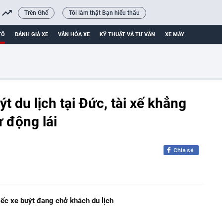
Trên Ghế
Tôi làm thật Bạn hiểu thấu
TÔ
ĐÁNH GIÁ XE
VĂN HÓA XE
KỸ THUẬT VÀ TƯ VẤN
XE MÁY
t du lịch tại Đức, tài xế khẳng
ự động lái
Chia sẻ
iếc xe buýt đang chở khách du lịch