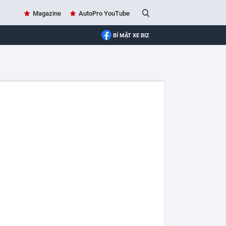
Magazine
AutoPro YouTube
BÍ MẬT XE BIZ