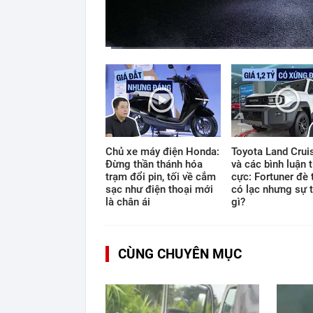
Current
Duration
Time
0:12
/
12:33
Chủ xe máy điện Honda:
Toyota Land Cruis
Đừng thần thánh hóa
và các bình luận t
trạm đổi pin, tối về cắm
cực: Fortuner đè 
sạc như điện thoại mới
có lạc nhưng sự t
là chân ái
gì?
CÙNG CHUYÊN MỤC