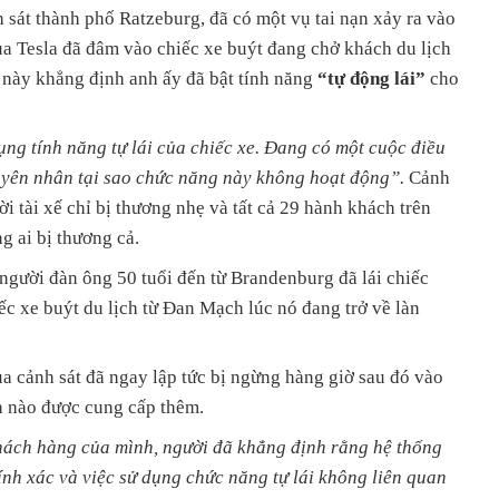
h sát thành phố Ratzeburg, đã có một vụ tai nạn xảy ra vào
của Tesla đã đâm vào chiếc xe buýt đang chở khách du lịch
e này khẳng định anh ấy đã bật tính năng
“tự động lái”
cho
ụng tính năng tự lái của chiếc xe. Đang có một cuộc điều
guyên nhân tại sao chức năng này không hoạt động”.
Cảnh
i tài xế chỉ bị thương nhẹ và tất cả 29 hành khách trên
g ai bị thương cả.
 người đàn ông 50 tuổi đến từ Brandenburg đã lái chiếc
c xe buýt du lịch từ Đan Mạch lúc nó đang trở về làn
ủa cảnh sát đã ngay lập tức bị ngừng hàng giờ sau đó vào
n nào được cung cấp thêm.
hách hàng của mình, người đã khẳng định rằng hệ thống
ính xác và việc sử dụng chức năng tự lái không liên quan