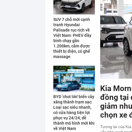
SUV 7 chỗ mới cạnh
tranh Hyundai
Palisade rục rịch về
Việt Nam: PHEV đầy
bình chạy gần
1.200km, cắm được
thiết bị điện, có ghế
massage
Kia Morn
đồng tại 
BYD 'chơi lớn' biến cây
xăng thành trạm sạc:
giảm như
Loại sạc siêu nhanh,
có cửa hàng tiện lợi
chọn xe đ
phục vụ 24/24, dễ
thành mô hình mới khi
Tương lai của Kia
về Việt Nam