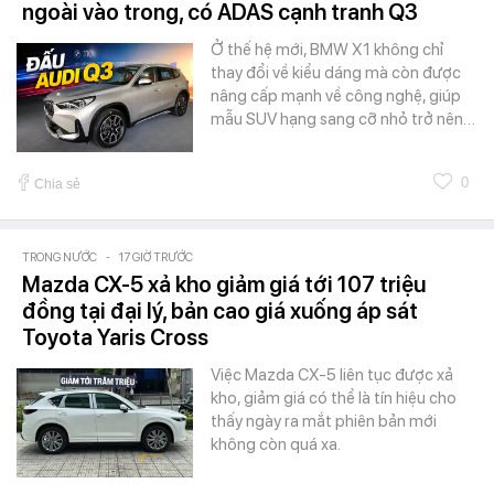
ngoài vào trong, có ADAS cạnh tranh Q3
Ở thế hệ mới, BMW X1 không chỉ
thay đổi về kiểu dáng mà còn được
nâng cấp mạnh về công nghệ, giúp
mẫu SUV hạng sang cỡ nhỏ trở nên…
0
Chia sẻ
TRONG NƯỚC
-
17 GIỜ TRƯỚC
Mazda CX-5 xả kho giảm giá tới 107 triệu
đồng tại đại lý, bản cao giá xuống áp sát
Toyota Yaris Cross
Việc Mazda CX-5 liên tục được xả
kho, giảm giá có thể là tín hiệu cho
thấy ngày ra mắt phiên bản mới
không còn quá xa.