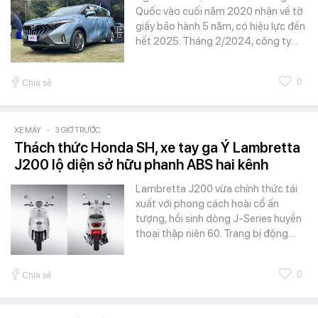
Quốc vào cuối năm 2020 nhận về tờ
giấy bảo hành 5 năm, có hiệu lực đến
hết 2025. Tháng 2/2024, công ty…
0
Chia sẻ
XE MÁY
-
3 GIỜ TRƯỚC
Thách thức Honda SH, xe tay ga Ý Lambretta
J200 lộ diện sở hữu phanh ABS hai kênh
Lambretta J200 vừa chính thức tái
xuất với phong cách hoài cổ ấn
tượng, hồi sinh dòng J-Series huyền
thoại thập niên 60. Trang bị động…
0
Chia sẻ