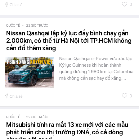
0
Chia sẻ
QUỐC TẾ
-
22 GIỜ TRƯỚC
Nissan Qashqai lập kỷ lục đầy bình chạy gần
2.000km, có thể từ Hà Nội tới TP.HCM không
cần đổ thêm xăng
Nissan Qashqai e-Power vừa xác lập
Kỷ lục Guinness khi hoàn thành
quãng đường 1.980 km tại Colombia
mà không cần sạc hay đổ xăng,…
0
Chia sẻ
QUỐC TẾ
-
22 GIỜ TRƯỚC
Mitsubishi tính ra mắt 13 xe mới với các mẫu
phát triển cho thị trường ĐNÁ, có cả dòng