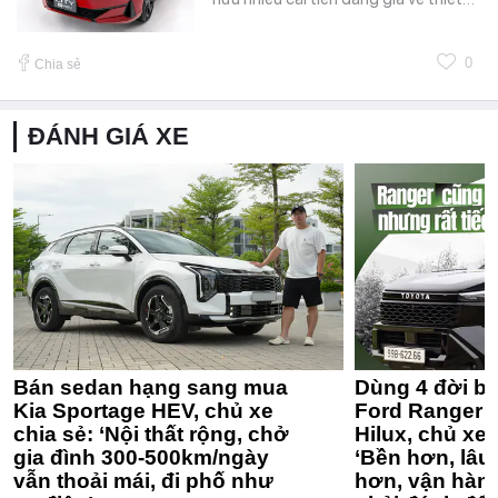
0
Chia sẻ
ĐÁNH GIÁ XE
Bán sedan hạng sang mua
Dùng 4 đời bá
Kia Sportage HEV, chủ xe
Ford Ranger 
chia sẻ: ‘Nội thất rộng, chở
Hilux, chủ xe 
gia đình 300-500km/ngày
‘Bền hơn, lâu 
vẫn thoải mái, đi phố như
hơn, vận hàn