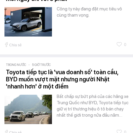
Công ty này đang đặt mục tiêu vô
cùng tham vọng.
0
Chia sẻ
TRONG NƯỚC
-
5 GIỜ TRƯỚC
Toyota tiếp tục là 'vua doanh số' toàn cầu,
BYD muốn vượt mặt nhưng người Nhật
'nhanh hơn' ở một điểm
Bất chấp sự bứt phá của các hãng xe
Trung Quốc như BYD, Toyota tiếp tục
giữ vị trí thương hiệu ô tô bán chạy
nhất thế giới trong nửa đầu năm…
0
Chia sẻ