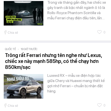
Trong vài tháng gần đây, hai chiếc xe
gây tranh cãi bậc nhất ngành ô tô là
Rolls-Royce Phantom Scintilla và
mẫu Ferrari chạy điện đầu tiên, lần…
0
Chia sẻ
QUỐC TẾ
-
19 GIỜ TRƯỚC
Trông rất Ferrari nhưng tên nghe như Lexus,
chiếc xe này mạnh 585hp, có thể chạy hơn
850km/sạc
Luxeed RX – mẫu xe điện hợp tác
giữa Chery và Huawei mang thiết kế
gợi nhớ Ferrari – chuẩn bị nhận đặt
hàng.
0
Chia sẻ