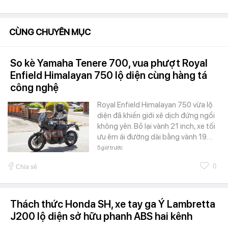
CÙNG CHUYÊN MỤC
So kè Yamaha Tenere 700, vua phượt Royal
Enfield Himalayan 750 lộ diện cùng hàng tá
công nghệ
Royal Enfield Himalayan 750 vừa lộ
diện đã khiến giới xê dịch đứng ngồi
không yên. Bỏ lại vành 21 inch, xe tối
ưu êm ái đường dài bằng vành 19…
5 giờ trước
0
Chia sẻ
Thách thức Honda SH, xe tay ga Ý Lambretta
J200 lộ diện sở hữu phanh ABS hai kênh