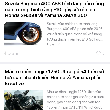
Suzuki Burgman 400 ABS trình làng bản nâng
cấp tương thích xăng E10, gây sức ép lên
Honda SH350i và Yamaha XMAX 300
Suzuki vừa chính thức trình làng
Burgman 400 ABS phiên bản 2026
với cải tiến quan trọng về khả năng
tương thích nhiên liệu E10. Sở hữu…
1 ngày trước
0
Chia sẻ
Mẫu xe điện Lingjie 1250 Ultra giá 54 triệu sở
hữu sạc nhanh khiến Honda và Yamaha phải
lo sốt vó
Mẫu xe điện Lingjie 1250 Ultra vừa
chính thức chốt giá khoảng 54 triệu
đồng, gây chấn động nhờ vận tốc
135 km/h, pin CATL 11 kWh đi được…