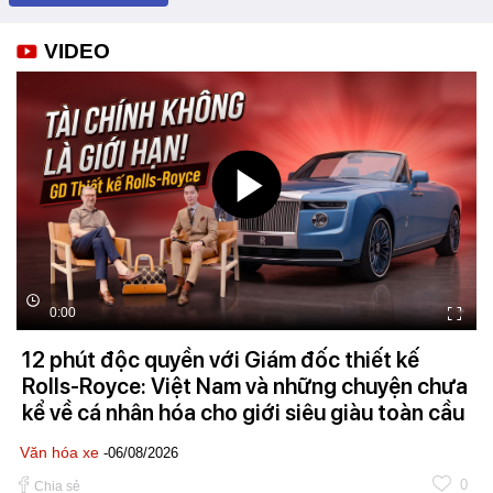
VIDEO
0:00
12 phút độc quyền với Giám đốc thiết kế
Rolls-Royce: Việt Nam và những chuyện chưa
kể về cá nhân hóa cho giới siêu giàu toàn cầu
Văn hóa xe
-06/08/2026
0
Chia sẻ