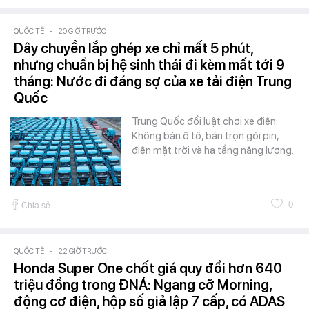
QUỐC TẾ
-
20 GIỜ TRƯỚC
Dây chuyền lắp ghép xe chỉ mất 5 phút,
nhưng chuẩn bị hệ sinh thái đi kèm mất tới 9
tháng: Nước đi đáng sợ của xe tải điện Trung
Quốc
Trung Quốc đổi luật chơi xe điện:
Không bán ô tô, bán trọn gói pin,
điện mặt trời và hạ tầng năng lượng.
0
Chia sẻ
QUỐC TẾ
-
22 GIỜ TRƯỚC
Honda Super One chốt giá quy đổi hơn 640
triệu đồng trong ĐNÁ: Ngang cỡ Morning,
động cơ điện, hộp số giả lập 7 cấp, có ADAS