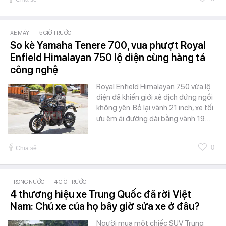
XE MÁY
-
5 GIỜ TRƯỚC
So kè Yamaha Tenere 700, vua phượt Royal
Enfield Himalayan 750 lộ diện cùng hàng tá
công nghệ
Royal Enfield Himalayan 750 vừa lộ
diện đã khiến giới xê dịch đứng ngồi
không yên. Bỏ lại vành 21 inch, xe tối
ưu êm ái đường dài bằng vành 19…
0
Chia sẻ
TRONG NƯỚC
-
4 GIỜ TRƯỚC
4 thương hiệu xe Trung Quốc đã rời Việt
Nam: Chủ xe của họ bây giờ sửa xe ở đâu?
Người mua một chiếc SUV Trung