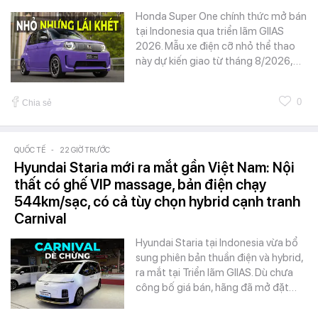
Honda Super One chính thức mở bán
tại Indonesia qua triển lãm GIIAS
2026. Mẫu xe điện cỡ nhỏ thể thao
này dự kiến giao từ tháng 8/2026,…
0
Chia sẻ
QUỐC TẾ
-
22 GIỜ TRƯỚC
Hyundai Staria mới ra mắt gần Việt Nam: Nội
thất có ghế VIP massage, bản điện chạy
544km/sạc, có cả tùy chọn hybrid cạnh tranh
Carnival
Hyundai Staria tại Indonesia vừa bổ
sung phiên bản thuần điện và hybrid,
ra mắt tại Triển lãm GIIAS. Dù chưa
công bố giá bán, hãng đã mở đặt…