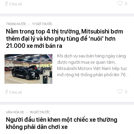
0
Chia sẻ
TRONG NƯỚC
-
17 GIỜ TRƯỚC
Nằm trong top 4 thị trường, Mitsubishi bơm
thêm đại lý và kho phụ tùng để ‘nuôi’ hơn
21.000 xe mới bán ra
Khi dịch vụ sau bán hàng ngày càng
được người mua xe quan tâm,
Mitsubishi Motors Việt Nam tiếp tục
mở rộng hệ thống phân phối lên 76…
0
Chia sẻ
VĂN HÓA XE
-
18 GIỜ TRƯỚC
Người đầu tiên khen một chiếc xe thường
không phải dân chơi xe