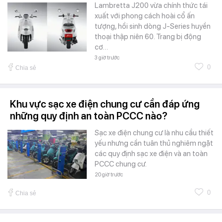
Lambretta J200 vừa chính thức tái
xuất với phong cách hoài cổ ấn
tượng, hồi sinh dòng J-Series huyền
thoại thập niên 60. Trang bị động
cơ…
3 giờ trước
0
Chia sẻ
Khu vực sạc xe điện chung cư cần đáp ứng
những quy định an toàn PCCC nào?
Sạc xe điện chung cư là nhu cầu thiết
yếu nhưng cần tuân thủ nghiêm ngặt
các quy định sạc xe điện và an toàn
PCCC chung cư.
20 giờ trước
0
Chia sẻ