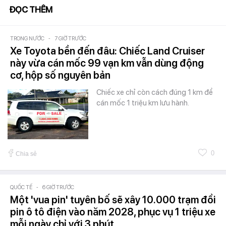
ĐỌC THÊM
TRONG NƯỚC
-
7 GIỜ TRƯỚC
Xe Toyota bền đến đâu: Chiếc Land Cruiser
này vừa cán mốc 99 vạn km vẫn dùng động
cơ, hộp số nguyên bản
Chiếc xe chỉ còn cách đúng 1 km để
cán mốc 1 triệu km lưu hành.
0
Chia sẻ
QUỐC TẾ
-
6 GIỜ TRƯỚC
Một 'vua pin' tuyên bố sẽ xây 10.000 trạm đổi
pin ô tô điện vào năm 2028, phục vụ 1 triệu xe
mỗi ngày chỉ với 3 phút