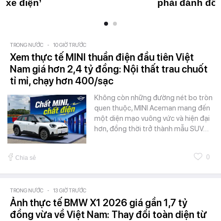
xe điện’
phải đánh đổi
TRONG NƯỚC
-
10 GIỜ TRƯỚC
Xem thực tế MINI thuần điện đầu tiên Việt
Nam giá hơn 2,4 tỷ đồng: Nội thất trau chuốt
tỉ mỉ, chạy hơn 400/sạc
Không còn những đường nét bo tròn
quen thuộc, MINI Aceman mang đến
một diện mạo vuông vức và hiện đại
hơn, đồng thời trở thành mẫu SUV…
0
Chia sẻ
TRONG NƯỚC
-
13 GIỜ TRƯỚC
Ảnh thực tế BMW X1 2026 giá gần 1,7 tỷ
đồng vừa về Việt Nam: Thay đổi toàn diện từ