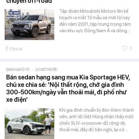
chuyên off-road
Tập đoàn Mitsubishi Motors lên kế
hoạch ra mắt 13 mẫu xe mới từ nay
đến năm 2031, tập trung trọng tâm
vào khu vực Đông Nam Á và dòng…
0
Chia sẻ
ĐÁNH GIÁ Ô TÔ
-
22 GIỜ TRƯỚC
Bán sedan hạng sang mua Kia Sportage HEV,
chủ xe chia sẻ: ‘Nội thất rộng, chở gia đình
300-500km/ngày vẫn thoải mái, đi phố như
xe điện’
Khi gia đình chuẩn bị đón thêm thành
viên, anh Vũ Việt Hùng nhận thấy một
chiếc SUV-crossover đủ rộng rãi,
thoải mái, đầy đủ tiện nghi, lại có…