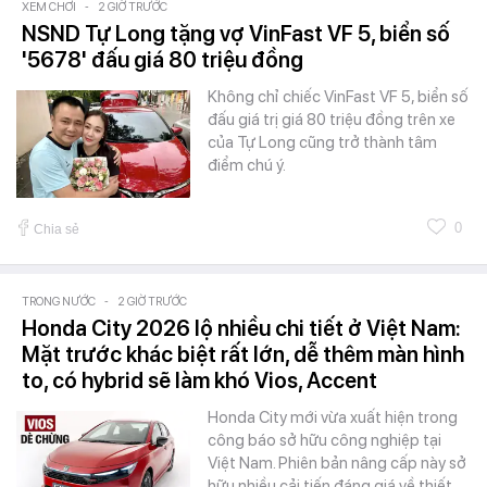
XEM CHƠI
-
2 GIỜ TRƯỚC
NSND Tự Long tặng vợ VinFast VF 5, biển số
'5678' đấu giá 80 triệu đồng
Không chỉ chiếc VinFast VF 5, biển số
đấu giá trị giá 80 triệu đồng trên xe
của Tự Long cũng trở thành tâm
điểm chú ý.
0
Chia sẻ
TRONG NƯỚC
-
2 GIỜ TRƯỚC
Honda City 2026 lộ nhiều chi tiết ở Việt Nam:
Mặt trước khác biệt rất lớn, dễ thêm màn hình
to, có hybrid sẽ làm khó Vios, Accent
Honda City mới vừa xuất hiện trong
công báo sở hữu công nghiệp tại
Việt Nam. Phiên bản nâng cấp này sở
hữu nhiều cải tiến đáng giá về thiết…