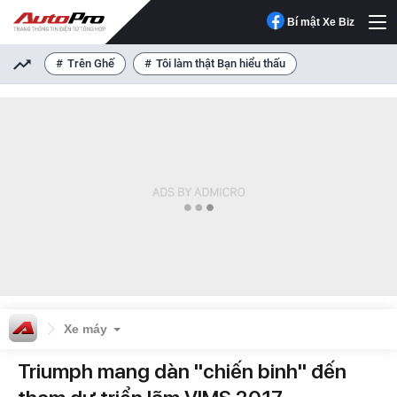
Bí mật Xe Biz
Trên Ghế
Tôi làm thật Bạn hiểu thấu
Xe máy
Triumph mang dàn "chiến binh" đến