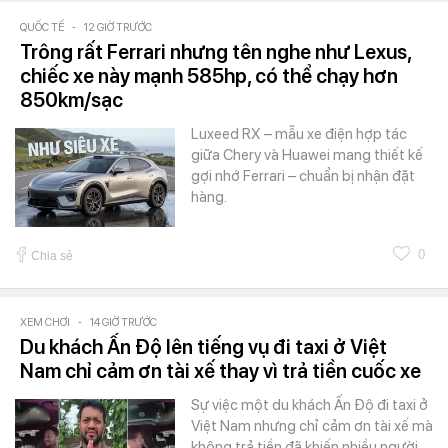
QUỐC TẾ
-
12 GIỜ TRƯỚC
Trông rất Ferrari nhưng tên nghe như Lexus,
chiếc xe này mạnh 585hp, có thể chạy hơn
850km/sạc
Luxeed RX – mẫu xe điện hợp tác
giữa Chery và Huawei mang thiết kế
gợi nhớ Ferrari – chuẩn bị nhận đặt
hàng.
0
Chia sẻ
XEM CHƠI
-
14 GIỜ TRƯỚC
Du khách Ấn Độ lên tiếng vụ đi taxi ở Việt
Nam chỉ cảm ơn tài xế thay vì trả tiền cuốc xe
Sự việc một du khách Ấn Độ đi taxi ở
Việt Nam nhưng chỉ cảm ơn tài xế mà
không trả tiền đã khiến nhiều người