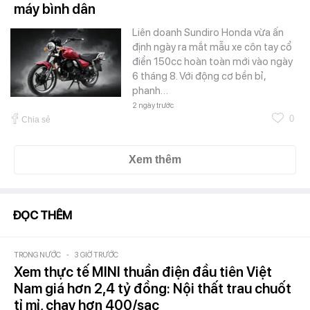
máy bình dân
Liên doanh Sundiro Honda vừa ấn
định ngày ra mắt mẫu xe côn tay cổ
điển 150cc hoàn toàn mới vào ngày
6 tháng 8. Với động cơ bền bỉ,
phanh…
2 ngày trước
0
Chia sẻ
Xem thêm
ĐỌC THÊM
TRONG NƯỚC
-
3 GIỜ TRƯỚC
Xem thực tế MINI thuần điện đầu tiên Việt
Nam giá hơn 2,4 tỷ đồng: Nội thất trau chuốt
tỉ mỉ, chạy hơn 400/sạc