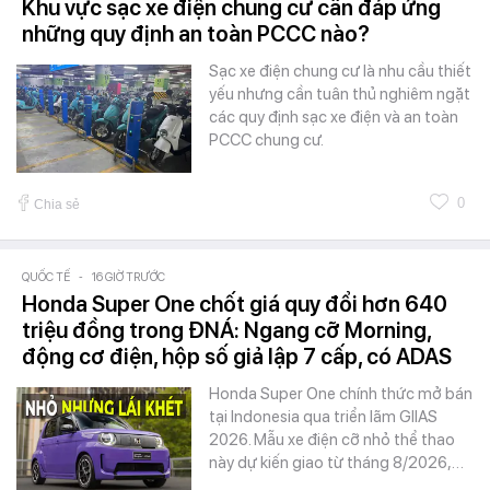
Khu vực sạc xe điện chung cư cần đáp ứng
những quy định an toàn PCCC nào?
Sạc xe điện chung cư là nhu cầu thiết
yếu nhưng cần tuân thủ nghiêm ngặt
các quy định sạc xe điện và an toàn
PCCC chung cư.
0
Chia sẻ
QUỐC TẾ
-
16 GIỜ TRƯỚC
Honda Super One chốt giá quy đổi hơn 640
triệu đồng trong ĐNÁ: Ngang cỡ Morning,
động cơ điện, hộp số giả lập 7 cấp, có ADAS
Honda Super One chính thức mở bán
tại Indonesia qua triển lãm GIIAS
2026. Mẫu xe điện cỡ nhỏ thể thao
này dự kiến giao từ tháng 8/2026,…