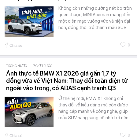
Không còn những đường nét bo tròn
quen thuộc, MINI Aceman mang đến
một diện mạo vuông vức và hiện đại
hơn, đồng thời trở thành mẫu SUV…
0
Chia sẻ
TRONG NƯỚC
-
7 GIỜ TRƯỚC
Ảnh thực tế BMW X1 2026 giá gần 1,7 tỷ
đồng vừa về Việt Nam: Thay đổi toàn diện từ
ngoài vào trong, có ADAS cạnh tranh Q3
Ở thế hệ mới, BMW X1 không chỉ
thay đổi về kiểu dáng mà còn được
nâng cấp mạnh về công nghệ, giúp
mẫu SUV hạng sang cỡ nhỏ trở nên…
0
Chia sẻ