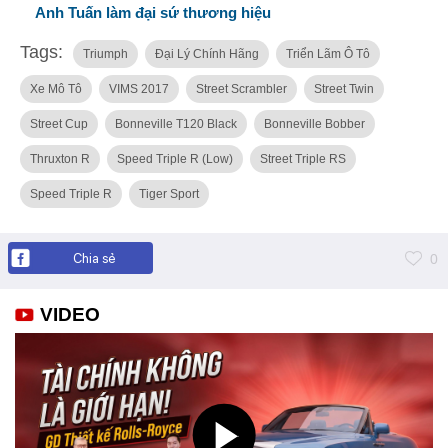
Anh Tuấn làm đại sứ thương hiệu
Tags:
Triumph
Đại Lý Chính Hãng
Triển Lãm Ô Tô
Xe Mô Tô
VIMS 2017
Street Scrambler
Street Twin
Street Cup
Bonneville T120 Black
Bonneville Bobber
Thruxton R
Speed Triple R (Low)
Street Triple RS
Speed Triple R
Tiger Sport
Chia sẻ
0
VIDEO