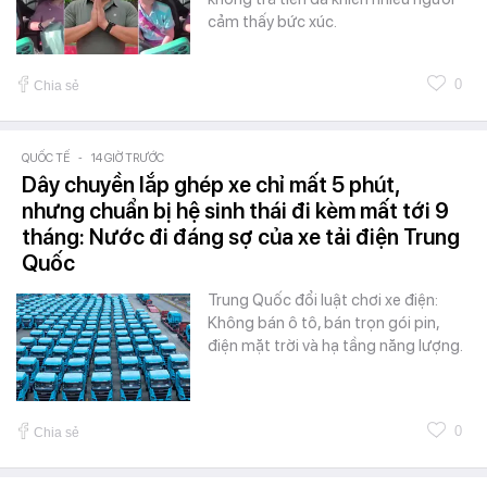
cảm thấy bức xúc.
0
Chia sẻ
QUỐC TẾ
-
14 GIỜ TRƯỚC
Dây chuyền lắp ghép xe chỉ mất 5 phút,
nhưng chuẩn bị hệ sinh thái đi kèm mất tới 9
tháng: Nước đi đáng sợ của xe tải điện Trung
Quốc
Trung Quốc đổi luật chơi xe điện:
Không bán ô tô, bán trọn gói pin,
điện mặt trời và hạ tầng năng lượng.
0
Chia sẻ