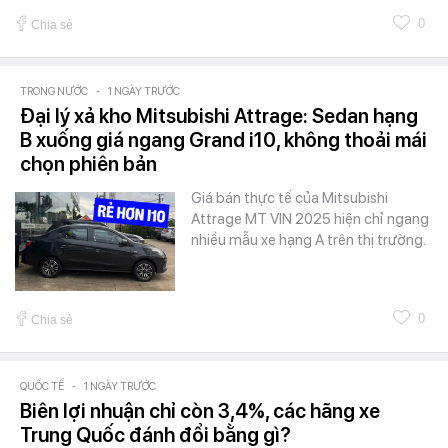
0
Chia sẻ
TRONG NƯỚC
-
1 NGÀY TRƯỚC
Đại lý xả kho Mitsubishi Attrage: Sedan hạng
B xuống giá ngang Grand i10, không thoải mái
chọn phiên bản
Giá bán thực tế của Mitsubishi
Attrage MT VIN 2025 hiện chỉ ngang
nhiều mẫu xe hạng A trên thị trường.
0
Chia sẻ
QUỐC TẾ
-
1 NGÀY TRƯỚC
Biên lợi nhuận chỉ còn 3,4%, các hãng xe
Trung Quốc đánh đổi bằng gì?