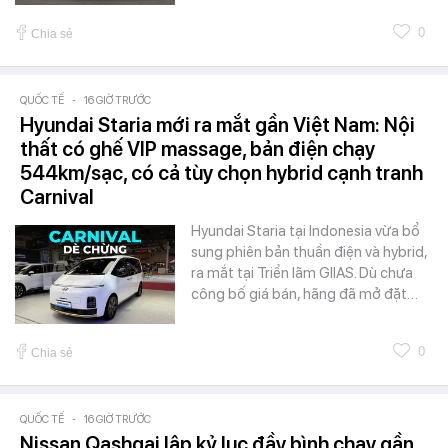
0
Chia sẻ
QUỐC TẾ
-
16 GIỜ TRƯỚC
Hyundai Staria mới ra mắt gần Việt Nam: Nội
thất có ghế VIP massage, bản điện chạy
544km/sạc, có cả tùy chọn hybrid cạnh tranh
Carnival
Hyundai Staria tại Indonesia vừa bổ
sung phiên bản thuần điện và hybrid,
ra mắt tại Triển lãm GIIAS. Dù chưa
công bố giá bán, hãng đã mở đặt…
0
Chia sẻ
QUỐC TẾ
-
16 GIỜ TRƯỚC
Nissan Qashqai lập kỷ lục đầy bình chạy gần