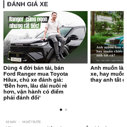
ĐÁNH GIÁ XE
Dùng 4 đời bán tải, bán
Anh muốn làm
Ford Ranger mua Toyota
xe, hay muốn 
Hilux, chủ xe đánh giá:
thay anh tất c
‘Bền hơn, lâu dài nuôi rẻ
hơn, vận hành có điểm
phải đánh đổi’
XE MÁY
-
14 GIỜ TRƯỚC