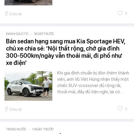
0
Chia sẻ
ĐÁNH GIÁ Ô TÔ
-
16 GIỜ TRƯỚC
Bán sedan hạng sang mua Kia Sportage HEV,
chủ xe chia sẻ: ‘Nội thất rộng, chở gia đình
300-500km/ngày vẫn thoải mái, đi phố như
xe điện’
Khi gia đình chuẩn bị đón thêm thành
viên, anh Vũ Việt Hùng nhận thấy một
chiếc SUV-crossover đủ rộng rãi,
thoải mái, đầy đủ tiện nghi, lại có…
0
Chia sẻ
TRONG NƯỚC
-
1 NGÀY TRƯỚC