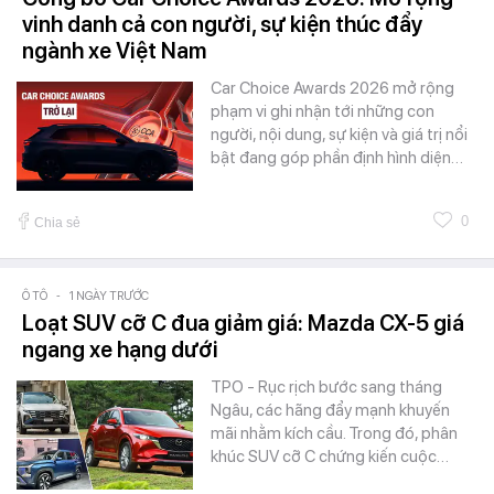
vinh danh cả con người, sự kiện thúc đẩy
ngành xe Việt Nam
Car Choice Awards 2026 mở rộng
phạm vi ghi nhận tới những con
người, nội dung, sự kiện và giá trị nổi
bật đang góp phần định hình diện…
0
Chia sẻ
Ô TÔ
-
1 NGÀY TRƯỚC
Loạt SUV cỡ C đua giảm giá: Mazda CX-5 giá
ngang xe hạng dưới
TPO - Rục rịch bước sang tháng
Ngâu, các hãng đẩy mạnh khuyến
mãi nhằm kích cầu. Trong đó, phân
khúc SUV cỡ C chứng kiến cuộc…