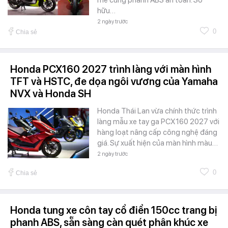
hữu…
2 ngày trước
0
Chia sẻ
Honda PCX160 2027 trình làng với màn hình
TFT và HSTC, đe dọa ngôi vương của Yamaha
NVX và Honda SH
Honda Thái Lan vừa chính thức trình
làng mẫu xe tay ga PCX160 2027 với
hàng loạt nâng cấp công nghệ đáng
giá. Sự xuất hiện của màn hình màu…
2 ngày trước
0
Chia sẻ
Honda tung xe côn tay cổ điển 150cc trang bị
phanh ABS, sẵn sàng càn quét phân khúc xe