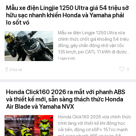
Mẫu xe điện Lingjie 1250 Ultra giá 54 triệu sở
hữu sạc nhanh khiến Honda và Yamaha phải
lo sốt vó
Mẫu xe điện Lingjie 1250 Ultra vừa
chính thức chốt giá khoảng 54 triệu
đồng, gây chấn động nhờ vận tốc
135 km/h, pin CATL 11 kWh đi được…
1 ngày trước
0
Chia sẻ
Honda Click160 2026 ra mắt với phanh ABS
và thiết kế mới, sẵn sàng thách thức Honda
Air Blade và Yamaha NVX
Honda Click160 2026 vừa chính thức
trình làng với thiết kế khí động học
cải tiến, động cơ eSP+ 157cc mạnh
mẽ cùng phanh ABS an toàn. Sở