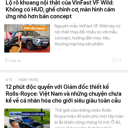
Lộ rõ khoang nội thất của VinFast VF Wild:
Không có HUD, ghế chỉnh cơ, màn hình cảm
ứng nhỏ hơn bản concept
Nguyên mẫu VinFast VF Wild này có
nội thất thay đổi nhiều so với mẫu
concept, hướng đến mục tiêu
thương mại hóa sản phẩm.
0
Chia sẻ
Ô TÔ
-
1 NGÀY TRƯỚC
12 phút độc quyền với Giám đốc thiết kế
Rolls-Royce: Việt Nam và những chuyện chưa
kể về cá nhân hóa cho giới siêu giàu toàn cầu
Thế giới của những chiếc Rolls-
Royce triệu đô luôn phủ một lớp màn
bí ẩn khiến công chúng tò mò. Ở đó,