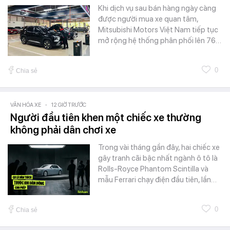
Khi dịch vụ sau bán hàng ngày càng
được người mua xe quan tâm,
Mitsubishi Motors Việt Nam tiếp tục
mở rộng hệ thống phân phối lên 76…
0
Chia sẻ
VĂN HÓA XE
-
12 GIỜ TRƯỚC
Người đầu tiên khen một chiếc xe thường
không phải dân chơi xe
Trong vài tháng gần đây, hai chiếc xe
gây tranh cãi bậc nhất ngành ô tô là
Rolls-Royce Phantom Scintilla và
mẫu Ferrari chạy điện đầu tiên, lần…
0
Chia sẻ