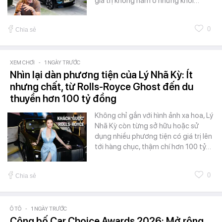
giá trị không nằm ở những khối…
0
Chia sẻ
XEM CHƠI
-
1 NGÀY TRƯỚC
Nhìn lại dàn phương tiện của Lý Nhã Kỳ: Ít
nhưng chất, từ Rolls-Royce Ghost đến du
thuyền hơn 100 tỷ đồng
Không chỉ gắn với hình ảnh xa hoa, Lý
Nhã Kỳ còn từng sở hữu hoặc sử
dụng nhiều phương tiện có giá trị lên
tới hàng chục, thậm chí hơn 100 tỷ…
0
Chia sẻ
Ô TÔ
-
1 NGÀY TRƯỚC
Công bố Car Choice Awards 2026: Mở rộng