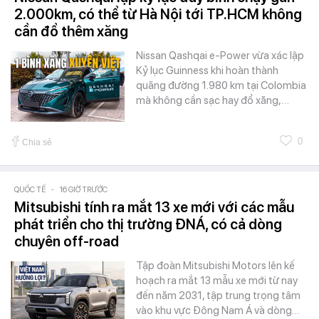
2.000km, có thể từ Hà Nội tới TP.HCM không
cần đổ thêm xăng
Nissan Qashqai e-Power vừa xác lập
Kỷ lục Guinness khi hoàn thành
quãng đường 1.980 km tại Colombia
mà không cần sạc hay đổ xăng,…
0
Chia sẻ
QUỐC TẾ
-
16 GIỜ TRƯỚC
Mitsubishi tính ra mắt 13 xe mới với các mẫu
phát triển cho thị trường ĐNÁ, có cả dòng
chuyên off-road
Tập đoàn Mitsubishi Motors lên kế
hoạch ra mắt 13 mẫu xe mới từ nay
đến năm 2031, tập trung trọng tâm
vào khu vực Đông Nam Á và dòng…