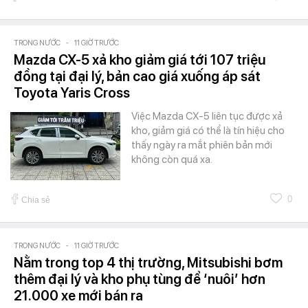
TRONG NƯỚC
-
11 GIỜ TRƯỚC
Mazda CX-5 xả kho giảm giá tới 107 triệu
đồng tại đại lý, bản cao giá xuống áp sát
Toyota Yaris Cross
Việc Mazda CX-5 liên tục được xả
kho, giảm giá có thể là tín hiệu cho
thấy ngày ra mắt phiên bản mới
không còn quá xa.
0
Chia sẻ
TRONG NƯỚC
-
11 GIỜ TRƯỚC
Nằm trong top 4 thị trường, Mitsubishi bơm
thêm đại lý và kho phụ tùng để ‘nuôi’ hơn
21.000 xe mới bán ra