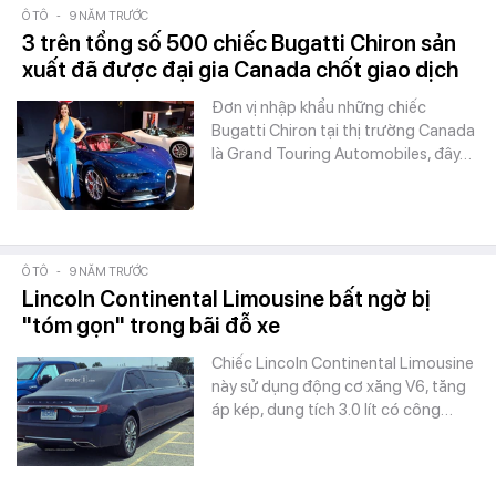
Ô TÔ
-
9 NĂM TRƯỚC
3 trên tổng số 500 chiếc Bugatti Chiron sản
xuất đã được đại gia Canada chốt giao dịch
Đơn vị nhập khẩu những chiếc
Bugatti Chiron tại thị trường Canada
là Grand Touring Automobiles, đây…
Ô TÔ
-
9 NĂM TRƯỚC
Lincoln Continental Limousine bất ngờ bị
"tóm gọn" trong bãi đỗ xe
Chiếc Lincoln Continental Limousine
này sử dụng động cơ xăng V6, tăng
áp kép, dung tích 3.0 lít có công…