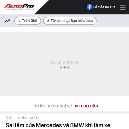
Bí mật Xe Biz
Trên Ghế
Tôi làm thật Bạn hiểu thấu
Tin tức mới nhất về:
xe cao cấp
Ô TÔ
-
6 NĂM TRƯỚC
Sai lầm của Mercedes và BMW khi làm xe