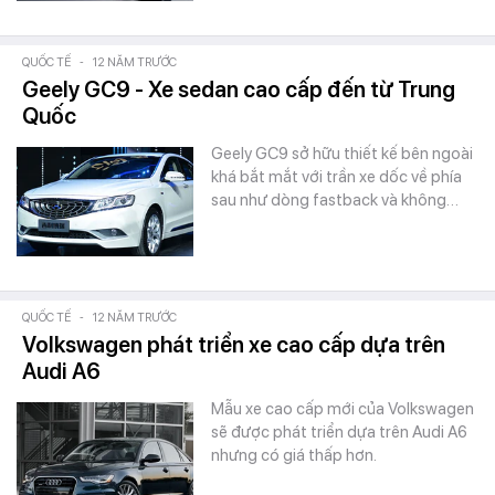
QUỐC TẾ
-
12 NĂM TRƯỚC
Geely GC9 - Xe sedan cao cấp đến từ Trung
Quốc
Geely GC9 sở hữu thiết kế bên ngoài
khá bắt mắt với trần xe dốc về phía
sau như dòng fastback và không…
QUỐC TẾ
-
12 NĂM TRƯỚC
Volkswagen phát triển xe cao cấp dựa trên
Audi A6
Mẫu xe cao cấp mới của Volkswagen
sẽ được phát triển dựa trên Audi A6
nhưng có giá thấp hơn.