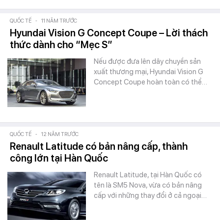
QUỐC TẾ
-
11 NĂM TRƯỚC
Hyundai Vision G Concept Coupe – Lời thách
thức dành cho “Mẹc S”
Nếu được đưa lên dây chuyền sản
xuất thương mại, Hyundai Vision G
Concept Coupe hoàn toàn có thể…
QUỐC TẾ
-
12 NĂM TRƯỚC
Renault Latitude có bản nâng cấp, thành
công lớn tại Hàn Quốc
Renault Latitude, tại Hàn Quốc có
tên là SM5 Nova, vừa có bản nâng
cấp với những thay đổi ở cả ngoại…