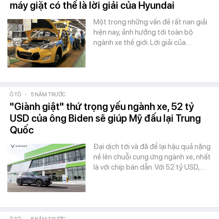
máy giặt có thể là lời giải của Hyundai
Một trong những vấn đề rất nan giải
hiện nay, ảnh hưởng tới toàn bộ
ngành xe thế giới. Lời giải của…
Ô TÔ
-
5 NĂM TRƯỚC
"Giành giật" thứ trọng yếu ngành xe, 52 tỷ
USD của ông Biden sẽ giúp Mỹ đấu lại Trung
Quốc
Đại dịch tới và đã để lại hậu quả nặng
nề lên chuỗi cung ứng ngành xe, nhất
là với chíp bán dẫn. Với 52 tỷ USD,…