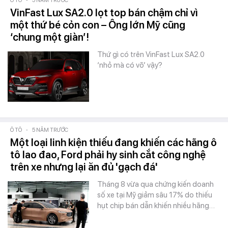
Ô TÔ
-
5 NĂM TRƯỚC
VinFast Lux SA2.0 lọt top bán chậm chỉ vì
một thứ bé cỏn con – Ông lớn Mỹ cũng
‘chung một giàn’!
Thứ gì có trên VinFast Lux SA2.0
‘nhỏ mà có võ’ vậy?
Ô TÔ
-
5 NĂM TRƯỚC
Một loại linh kiện thiếu đang khiến các hãng ô
tô lao đao, Ford phải hy sinh cắt công nghệ
trên xe nhưng lại ăn đủ 'gạch đá'
Tháng 8 vừa qua chứng kiến doanh
số xe tại Mỹ giảm sâu 17% do thiếu
hụt chip bán dẫn khiến nhiều hãng…