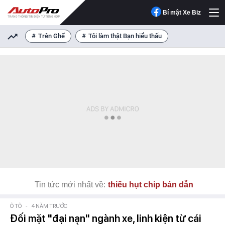
Bí mật Xe Biz
Trên Ghế
Tôi làm thật Bạn hiểu thấu
Tin tức mới nhất về:
thiếu hụt chip bán dẫn
Ô TÔ
-
4 NĂM TRƯỚC
Đối mặt "đại nạn" ngành xe, linh kiện từ cái