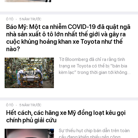
Ô TÔ
-
5 NĂM TRƯỚC
Báo Mỹ: Một ca nhiễm COVID-19 đã quật ngã
nhà sản xuất ô tô lớn nhất thế giới và gây ra
cuộc khủng hoảng khan xe Toyota như thế
nào?
Tờ Bloomberg đã chỉ ra rằng tình
trạng xe Toyota có thể bị “bán bia
kèm lạc” trong thời gian tới không…
Ô TÔ
-
5 NĂM TRƯỚC
Hết cách, các hãng xe Mỹ đồng loạt kêu gọi
chính phủ giải cứu
Sự thiếu hụt chip bán dẫn trên toàn
cầu đang khiến nhiều nền công