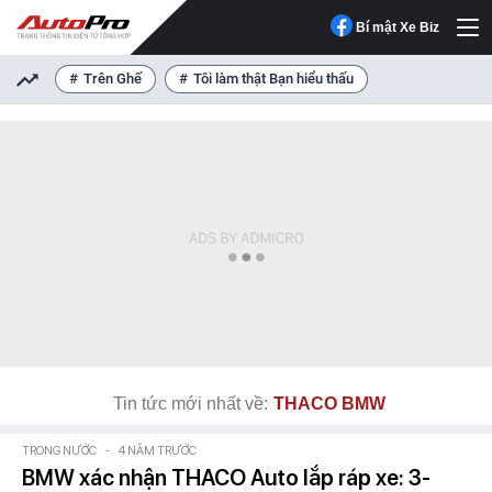
Bí mật Xe Biz
Trên Ghế
Tôi làm thật Bạn hiểu thấu
Tin tức mới nhất về:
THACO BMW
TRONG NƯỚC
-
4 NĂM TRƯỚC
BMW xác nhận THACO Auto lắp ráp xe: 3-