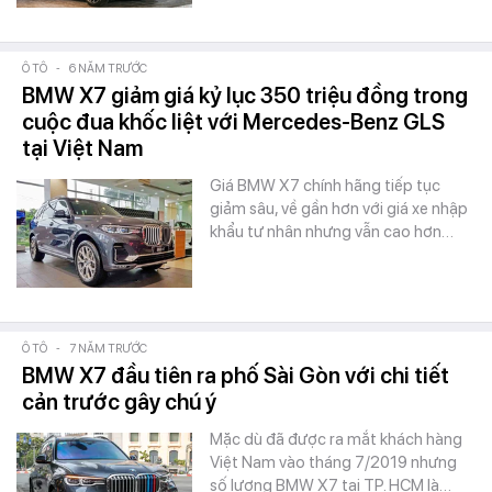
Ô TÔ
-
6 NĂM TRƯỚC
BMW X7 giảm giá kỷ lục 350 triệu đồng trong
cuộc đua khốc liệt với Mercedes-Benz GLS
tại Việt Nam
Giá BMW X7 chính hãng tiếp tục
giảm sâu, về gần hơn với giá xe nhập
khẩu tư nhân nhưng vẫn cao hơn…
Ô TÔ
-
7 NĂM TRƯỚC
BMW X7 đầu tiên ra phố Sài Gòn với chi tiết
cản trước gây chú ý
Mặc dù đã được ra mắt khách hàng
Việt Nam vào tháng 7/2019 nhưng
số lượng BMW X7 tại TP. HCM là…