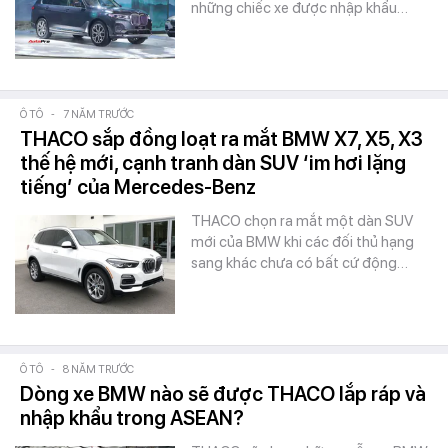
những chiếc xe được nhập khẩu…
Ô TÔ
-
7 NĂM TRƯỚC
THACO sắp đồng loạt ra mắt BMW X7, X5, X3
thế hệ mới, cạnh tranh dàn SUV ‘im hơi lặng
tiếng’ của Mercedes-Benz
THACO chọn ra mắt một dàn SUV
mới của BMW khi các đối thủ hạng
sang khác chưa có bất cứ động…
Ô TÔ
-
8 NĂM TRƯỚC
Dòng xe BMW nào sẽ được THACO lắp ráp và
nhập khẩu trong ASEAN?