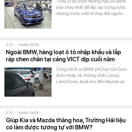
THACO sẽ chọn những mẫu xe BMW
bán chạy nhất để lắp ráp trong nước
nhưng trước mắt là thay đổi nguồn…
Ô TÔ
-
9 NĂM TRƯỚC
Ngoài BMW, hàng loạt ô tô nhập khẩu và lắp
ráp chen chân tại cảng VICT dịp cuối năm
Cùng với lô xe BMW phủ bụi của Euro
Auto nhập về, những chiếc Lexus,
Land Rover, Audi cho đến Mazda và…
Ô TÔ
-
9 NĂM TRƯỚC
Giúp Kia và Mazda thăng hoa, Trường Hải liệu
có làm được tương tự với BMW?