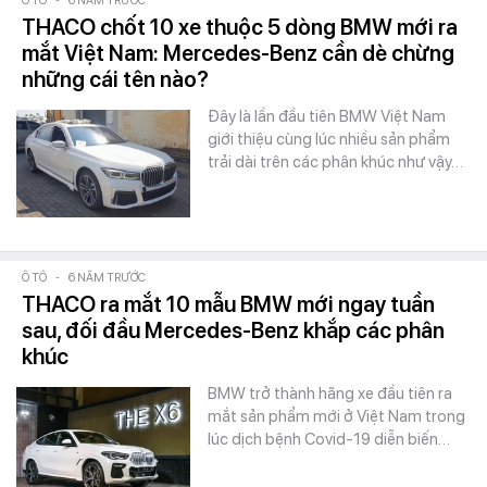
Ô TÔ
-
6 NĂM TRƯỚC
THACO chốt 10 xe thuộc 5 dòng BMW mới ra
mắt Việt Nam: Mercedes-Benz cần dè chừng
những cái tên nào?
Đây là lần đầu tiên BMW Việt Nam
giới thiệu cùng lúc nhiều sản phẩm
trải dài trên các phân khúc như vậy…
Ô TÔ
-
6 NĂM TRƯỚC
THACO ra mắt 10 mẫu BMW mới ngay tuần
sau, đối đầu Mercedes-Benz khắp các phân
khúc
BMW trở thành hãng xe đầu tiên ra
mắt sản phẩm mới ở Việt Nam trong
lúc dịch bệnh Covid-19 diễn biến…