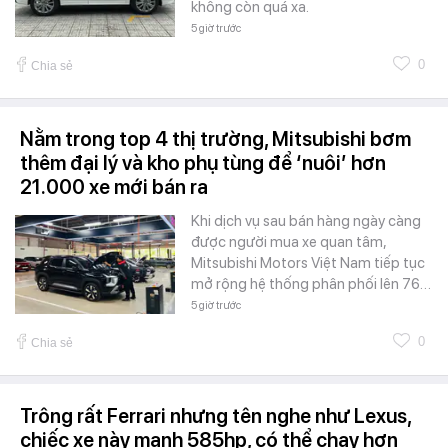
không còn quá xa.
5 giờ trước
0
Chia sẻ
Nằm trong top 4 thị trường, Mitsubishi bơm
thêm đại lý và kho phụ tùng để ‘nuôi’ hơn
21.000 xe mới bán ra
Khi dịch vụ sau bán hàng ngày càng
được người mua xe quan tâm,
Mitsubishi Motors Việt Nam tiếp tục
mở rộng hệ thống phân phối lên 76…
5 giờ trước
0
Chia sẻ
Trông rất Ferrari nhưng tên nghe như Lexus,
chiếc xe này mạnh 585hp, có thể chạy hơn