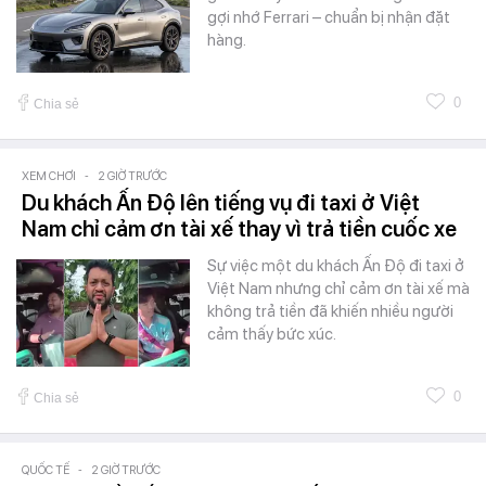
gợi nhớ Ferrari – chuẩn bị nhận đặt
hàng.
0
Chia sẻ
XEM CHƠI
-
2 GIỜ TRƯỚC
Du khách Ấn Độ lên tiếng vụ đi taxi ở Việt
Nam chỉ cảm ơn tài xế thay vì trả tiền cuốc xe
Sự việc một du khách Ấn Độ đi taxi ở
Việt Nam nhưng chỉ cảm ơn tài xế mà
không trả tiền đã khiến nhiều người
cảm thấy bức xúc.
0
Chia sẻ
QUỐC TẾ
-
2 GIỜ TRƯỚC