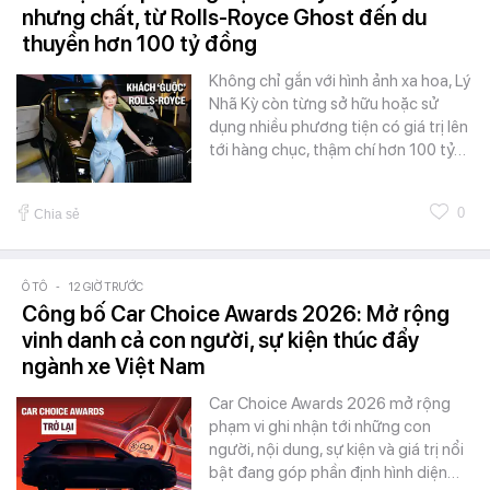
nhưng chất, từ Rolls-Royce Ghost đến du
thuyền hơn 100 tỷ đồng
Không chỉ gắn với hình ảnh xa hoa, Lý
Nhã Kỳ còn từng sở hữu hoặc sử
dụng nhiều phương tiện có giá trị lên
tới hàng chục, thậm chí hơn 100 tỷ…
0
Chia sẻ
Ô TÔ
-
12 GIỜ TRƯỚC
Công bố Car Choice Awards 2026: Mở rộng
vinh danh cả con người, sự kiện thúc đẩy
ngành xe Việt Nam
Car Choice Awards 2026 mở rộng
phạm vi ghi nhận tới những con
người, nội dung, sự kiện và giá trị nổi
bật đang góp phần định hình diện…