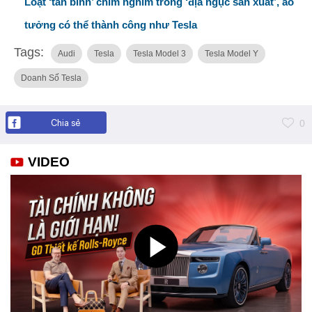
Loạt ‘tân binh’ chìm nghỉm trong ‘địa ngục sản xuất’, ảo
tưởng có thể thành công như Tesla
Tags:
Audi
Tesla
Tesla Model 3
Tesla Model Y
Doanh Số Tesla
Chia sẻ
0
VIDEO