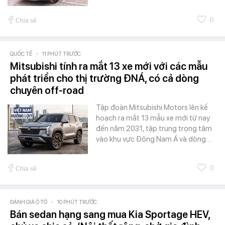
0
Chia sẻ
QUỐC TẾ
-
11 PHÚT TRƯỚC
Mitsubishi tính ra mắt 13 xe mới với các mẫu
phát triển cho thị trường ĐNÁ, có cả dòng
chuyên off-road
Tập đoàn Mitsubishi Motors lên kế
hoạch ra mắt 13 mẫu xe mới từ nay
đến năm 2031, tập trung trọng tâm
vào khu vực Đông Nam Á và dòng…
0
Chia sẻ
ĐÁNH GIÁ Ô TÔ
-
10 PHÚT TRƯỚC
Bán sedan hạng sang mua Kia Sportage HEV,