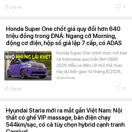
0
Chia sẻ
Honda Super One chốt giá quy đổi hơn 640
triệu đồng trong ĐNÁ: Ngang cỡ Morning,
động cơ điện, hộp số giả lập 7 cấp, có ADAS
Honda Super One chính thức mở bán
tại Indonesia qua triển lãm GIIAS
2026. Mẫu xe điện cỡ nhỏ thể thao
này dự kiến giao từ tháng 8/2026,…
20 phút trước
0
Chia sẻ
Hyundai Staria mới ra mắt gần Việt Nam: Nội
thất có ghế VIP massage, bản điện chạy
544km/sạc, có cả tùy chọn hybrid cạnh tranh
Carnival