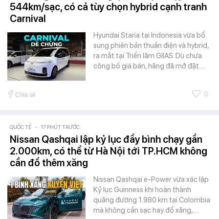
544km/sạc, có cả tùy chọn hybrid cạnh tranh
Carnival
Hyundai Staria tại Indonesia vừa bổ
sung phiên bản thuần điện và hybrid,
ra mắt tại Triển lãm GIIAS. Dù chưa
công bố giá bán, hãng đã mở đặt…
0
Chia sẻ
QUỐC TẾ
-
17 PHÚT TRƯỚC
Nissan Qashqai lập kỷ lục đầy bình chạy gần
2.000km, có thể từ Hà Nội tới TP.HCM không
cần đổ thêm xăng
Nissan Qashqai e-Power vừa xác lập
Kỷ lục Guinness khi hoàn thành
quãng đường 1.980 km tại Colombia
mà không cần sạc hay đổ xăng,…