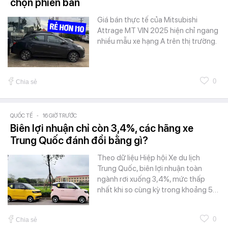
chọn phiên bản
Giá bán thực tế của Mitsubishi
Attrage MT VIN 2025 hiện chỉ ngang
nhiều mẫu xe hạng A trên thị trường.
0
Chia sẻ
QUỐC TẾ
-
16 GIỜ TRƯỚC
Biên lợi nhuận chỉ còn 3,4%, các hãng xe
Trung Quốc đánh đổi bằng gì?
Theo dữ liệu Hiệp hội Xe du lịch
Trung Quốc, biên lợi nhuận toàn
ngành rơi xuống 3,4%, mức thấp
nhất khi so cùng kỳ trong khoảng 5…
0
Chia sẻ