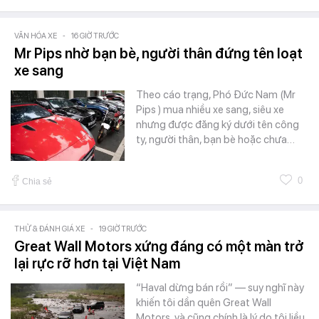
VĂN HÓA XE
-
16 GIỜ TRƯỚC
Mr Pips nhờ bạn bè, người thân đứng tên loạt
xe sang
Theo cáo trạng, Phó Đức Nam (Mr
Pips ) mua nhiều xe sang, siêu xe
nhưng được đăng ký dưới tên công
ty, người thân, bạn bè hoặc chưa…
0
Chia sẻ
THỬ & ĐÁNH GIÁ XE
-
19 GIỜ TRƯỚC
Great Wall Motors xứng đáng có một màn trở
lại rực rỡ hơn tại Việt Nam
“Haval dừng bán rồi” — suy nghĩ này
khiến tôi dần quên Great Wall
Motors, và cũng chính là lý do tôi liều