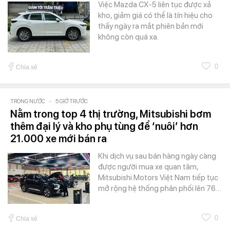
Việc Mazda CX-5 liên tục được xả
kho, giảm giá có thể là tín hiệu cho
thấy ngày ra mắt phiên bản mới
không còn quá xa.
0
Chia sẻ
TRONG NƯỚC
-
5 GIỜ TRƯỚC
Nằm trong top 4 thị trường, Mitsubishi bơm
thêm đại lý và kho phụ tùng để ‘nuôi’ hơn
21.000 xe mới bán ra
Khi dịch vụ sau bán hàng ngày càng
được người mua xe quan tâm,
Mitsubishi Motors Việt Nam tiếp tục
mở rộng hệ thống phân phối lên 76…
0
Chia sẻ