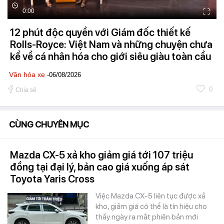
0:00
12 phút độc quyền với Giám đốc thiết kế
Rolls-Royce: Việt Nam và những chuyện chưa
kể về cá nhân hóa cho giới siêu giàu toàn cầu
Văn hóa xe
-06/08/2026
0
Chia sẻ
CÙNG CHUYÊN MỤC
Mazda CX-5 xả kho giảm giá tới 107 triệu
đồng tại đại lý, bản cao giá xuống áp sát
Toyota Yaris Cross
Việc Mazda CX-5 liên tục được xả
kho, giảm giá có thể là tín hiệu cho
thấy ngày ra mắt phiên bản mới