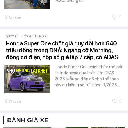
PCCC chung cư.
0
Chia sẻ
QUỐC TẾ
-
20 PHÚT TRƯỚC
Honda Super One chốt giá quy đổi hơn 640
triệu đồng trong ĐNÁ: Ngang cỡ Morning,
động cơ điện, hộp số giả lập 7 cấp, có ADAS
Honda Super One chính thức mở bán
tại Indonesia qua triển lãm GIIAS
2026. Mẫu xe điện cỡ nhỏ thể thao
này dự kiến giao từ tháng 8/2026,…
0
Chia sẻ
ĐÁNH GIÁ XE