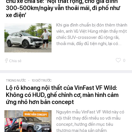
chủ xe chia sẻ: ‘Nội thất rộng, chở gia đình
300-500km/ngày vẫn thoải mái, đi phố như
xe điện’
Khi gia đình chuẩn bị đón thêm thành
viên, anh Vũ Việt Hùng nhận thấy một
chiếc SUV-crossover đủ rộng rãi,
thoải mái, đầy đủ tiện nghi, lại có…
0
Chia sẻ
TRONG NƯỚC
-
10 GIỜ TRƯỚC
Lộ rõ khoang nội thất của VinFast VF Wild:
Không có HUD, ghế chỉnh cơ, màn hình cảm
ứng nhỏ hơn bản concept
Nguyên mẫu VinFast VF Wild này có
nội thất thay đổi nhiều so với mẫu
concept, hướng đến mục tiêu
thương mại hóa sản phẩm.