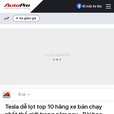
Bí mật Xe Biz
Xe giảm giá
Ô tô
Tesla dễ lọt top 10 hãng xe bán chạy