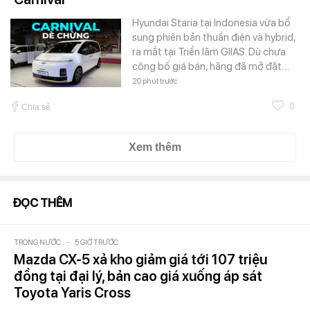
Hyundai Staria tại Indonesia vừa bổ
sung phiên bản thuần điện và hybrid,
ra mắt tại Triển lãm GIIAS. Dù chưa
công bố giá bán, hãng đã mở đặt…
20 phút trước
0
Chia sẻ
Xem thêm
ĐỌC THÊM
TRONG NƯỚC
-
5 GIỜ TRƯỚC
Mazda CX-5 xả kho giảm giá tới 107 triệu
đồng tại đại lý, bản cao giá xuống áp sát
Toyota Yaris Cross