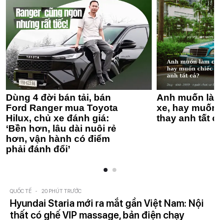
Dùng 4 đời bán tải, bán
Anh muốn làm
Ford Ranger mua Toyota
xe, hay muốn 
Hilux, chủ xe đánh giá:
thay anh tất c
‘Bền hơn, lâu dài nuôi rẻ
hơn, vận hành có điểm
phải đánh đổi’
QUỐC TẾ
-
20 PHÚT TRƯỚC
Hyundai Staria mới ra mắt gần Việt Nam: Nội
thất có ghế VIP massage, bản điện chạy