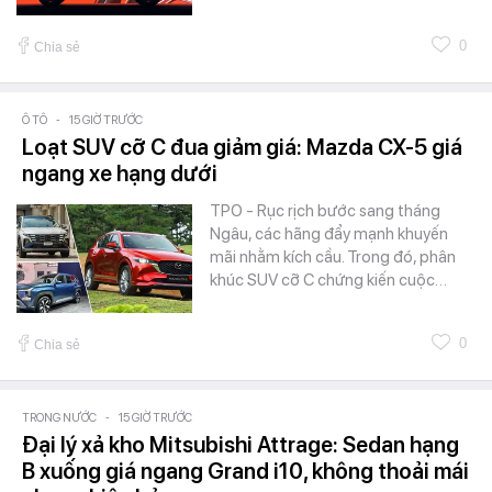
0
Chia sẻ
Ô TÔ
-
15 GIỜ TRƯỚC
Loạt SUV cỡ C đua giảm giá: Mazda CX-5 giá
ngang xe hạng dưới
TPO - Rục rịch bước sang tháng
Ngâu, các hãng đẩy mạnh khuyến
mãi nhằm kích cầu. Trong đó, phân
khúc SUV cỡ C chứng kiến cuộc…
0
Chia sẻ
TRONG NƯỚC
-
15 GIỜ TRƯỚC
Đại lý xả kho Mitsubishi Attrage: Sedan hạng
B xuống giá ngang Grand i10, không thoải mái