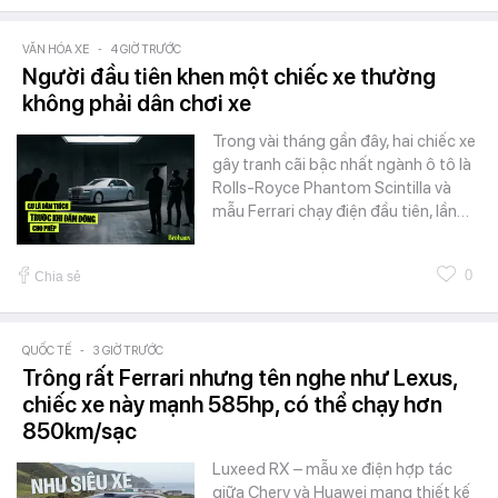
VĂN HÓA XE
-
4 GIỜ TRƯỚC
Người đầu tiên khen một chiếc xe thường
không phải dân chơi xe
Trong vài tháng gần đây, hai chiếc xe
gây tranh cãi bậc nhất ngành ô tô là
Rolls-Royce Phantom Scintilla và
mẫu Ferrari chạy điện đầu tiên, lần…
0
Chia sẻ
QUỐC TẾ
-
3 GIỜ TRƯỚC
Trông rất Ferrari nhưng tên nghe như Lexus,
chiếc xe này mạnh 585hp, có thể chạy hơn
850km/sạc
Luxeed RX – mẫu xe điện hợp tác
giữa Chery và Huawei mang thiết kế