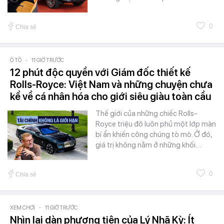
0
Chia sẻ
Ô TÔ
-
11 GIỜ TRƯỚC
12 phút độc quyền với Giám đốc thiết kế
Rolls-Royce: Việt Nam và những chuyện chưa
kể về cá nhân hóa cho giới siêu giàu toàn cầu
Thế giới của những chiếc Rolls-
Royce triệu đô luôn phủ một lớp màn
bí ẩn khiến công chúng tò mò. Ở đó,
giá trị không nằm ở những khối…
0
Chia sẻ
XEM CHƠI
-
11 GIỜ TRƯỚC
Nhìn lại dàn phương tiện của Lý Nhã Kỳ: Ít